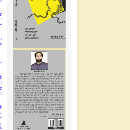
ਲੇ
ੱਚ
ੱਚ
ਾਂ
ਾਜ
ਰਨ
ਤਾ
ਾਂ
ਤੇ
ਤੇ
ੰਡ
ਬੇ
ਤੇ
ੇ
ਖਾ
ੈ।
ਦੀ