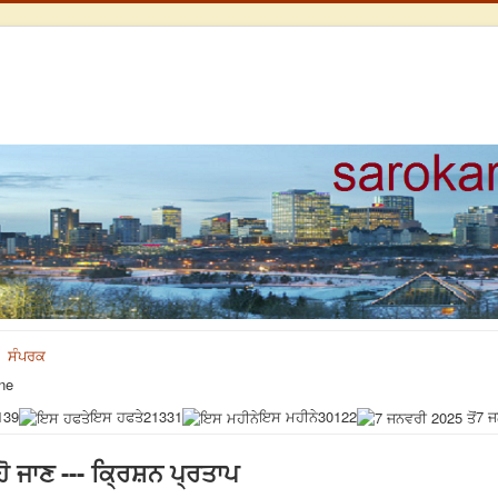
ਸੰਪਰਕ
ne
139
ਇਸ ਹਫਤੇ
21331
ਇਸ ਮਹੀਨੇ
30122
7 ਜ
ਹੋ ਜਾਣ --- ਕ੍ਰਿਸ਼ਨ ਪ੍ਰਤਾਪ