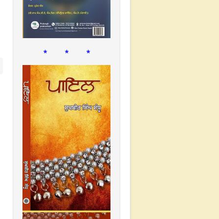
* * *