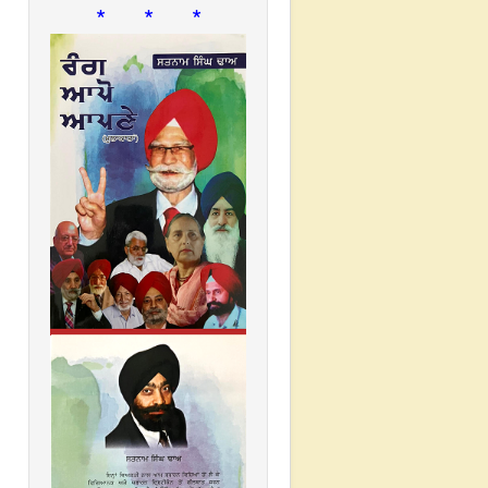
* * *