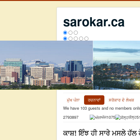
sarokar.ca
ਮੁੱਖ ਪੰਨਾ
ਰਚਨਾਵਾਂ
ਸਰੋਕਾਰ ਦੇ ਲੇਖਕ
We have 103 guests and no members onli
ਅੱਜ
1075
ਕੱਲ੍ਹ
5
2793897
ਕਾਸ਼! ਇੰਝ ਹੀ ਸਾਰੇ ਮਸਲੇ ਹੱਲ 