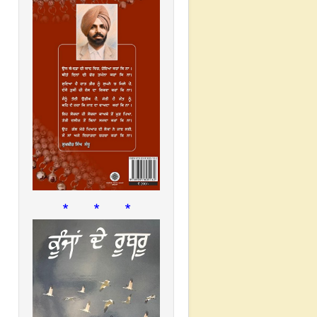
* * *