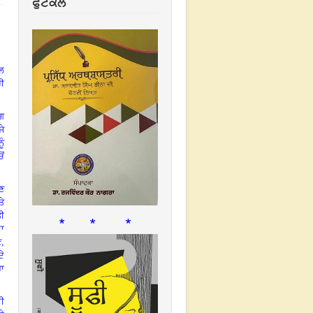
ਫੁਟਕਲ
ਦਲ
ਹੀ
ੱਗ
ੇ
ੂੰ
ੋਂ
ਲਣ
ਤੇ
ਤੀ
* * *
ਦਾ
,
ਣ
ਦੇ
ਾ
ਦੀ