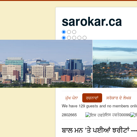
sarokar.ca
ਮੁੱਖ ਪੰਨਾ
ਰਚਨਾਵਾਂ
ਸਰੋਕਾਰ ਦੇ ਲੇਖਕ
We have 129 guests and no members onli
ਇਸ ਹਫਤੇ
30099
2802665
ਬਾਲ ਮਨ ’ਤੇ ਪਈਆਂ ਝਰੀਟਾਂ --