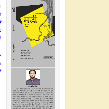
ੇ
ੀ
ੋਂ
ਰ
ੀ
ਂ
।
ਂ