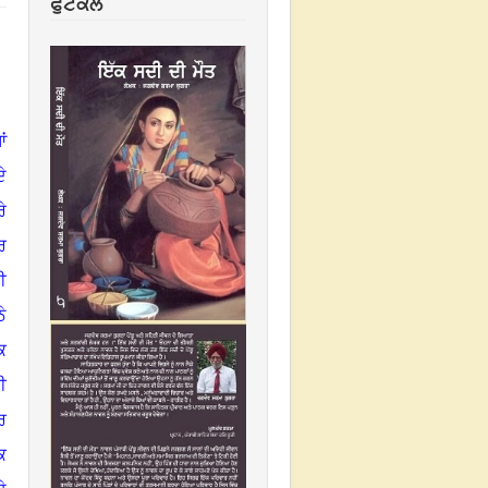
ਫੁਟਕਲ
ਂ
ੇ
ੇ
ਰ
ਈ
ੇ
ਕ
ੀ
ਰ
ਿ