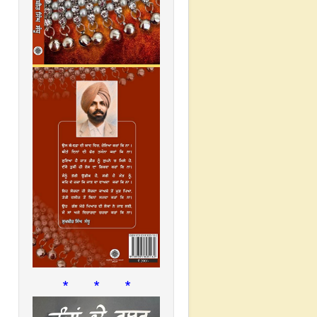
* * *