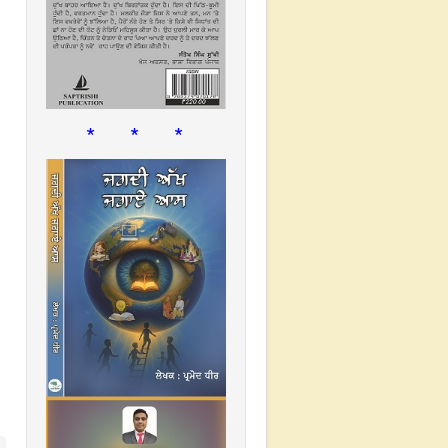
* * *