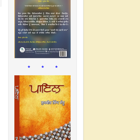
* * *