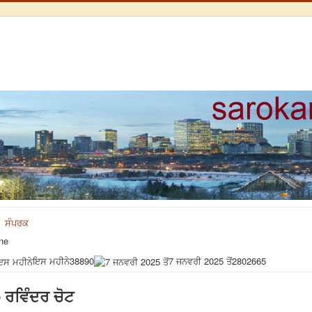
ਸੰਪਰਕ
ne
ਇਸ ਮਹੀਨੇ
38890
7 ਜਨਵਰੀ 2025 ਤੋਂ
2802665
- ਰਵਿੰਦਰ ਚੋਟ