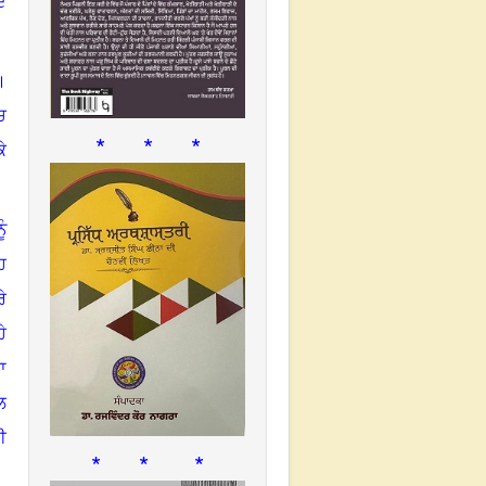
ੇ
।
ਚ
* * *
ੇ
ੂੰ
ਹ
ਰੇ
ੇ
ਾ
ਲ
ਈ
* * *