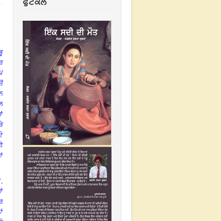
ਫੁਟਕਲ
ਭੂ
ੋਰ
/
ੋਂ
ਧਨ
ਲ
ਾਂ
ੜੇ
ੇ
ਤੀ
ਾਂ
ਾ
,
ਾਂ
ਧਰ
ਾਂ