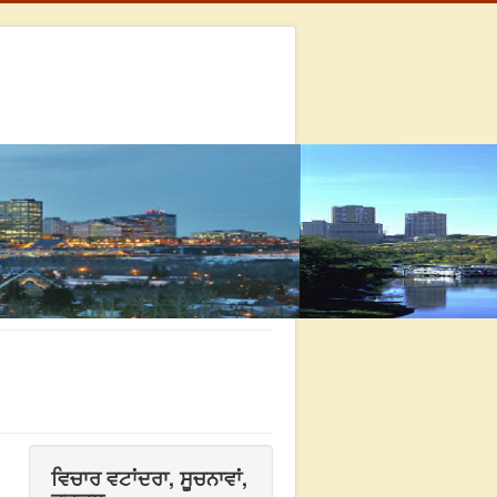
ਵਿਚਾਰ ਵਟਾਂਦਰਾ, ਸੂਚਨਾਵਾਂ,