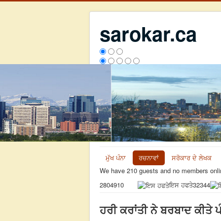
sarokar.ca
ਮੁੱਖ ਪੰਨਾ
ਰਚਨਾਵਾਂ
ਸਰੋਕਾਰ ਦੇ ਲੇਖਕ
We have 210 guests and no members onli
ਇਸ ਹਫਤੇ
32344
2804910
ਹਰੀ ਕਰਾਂਤੀ ਨੇ ਬਰਬਾਦ ਕੀਤੇ ਪ