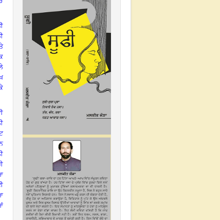
ੱਚ
ੀ
ਡੀ
ਤੇ
ਕਿ
ੇ
ੱਖ
ੇ
ਵੀ
ੀ
ਕਟ
ਰਨ
ਨੀ
ਰੀ
ਿਆ
ਾਈ
ਿਆ
ਆਂ