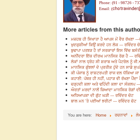
Phone: (91 - 98726 - 73
chotravinder
Email: (
More articles from this autho
ਮਜ਼ਹਬ ਹੀ ਸਿਖਾਤਾ ਹੈ ਆਪਸ ਮੇਂ ਵੈਰ ਰੱਖਣਾ ---
ਖੁਦਕੁਸ਼ੀਆਂ ਕਿਉਂ ਕਰਦੇ ਹਨ ਲੋਕ --- ਰਵਿੰਦਰ ਚ
ਬੁਢਾਪਾ ਪਤਝੜ ਹੈ ਤਾਂ ਸਰਕਾਰਾਂ ਇਸ ਵਿੱਚ ਬਸੰਤ
ਅਨੀਂਦਰਾ ਇੱਕ ਦੀਰਘ ਮਾਨਸਿਕ ਰੋਗ ਹੈ --- ਰਵਿ
ਲੋਕਾਂ ਨਾਲ ਧ੍ਰੋਹ ਸੀ ਸ਼ਰਾਬ ਅਤੇ ਪੈਟਰੋਲ ਨੂੰ ਜੀ.
ਮਾਨਸਿਕ ਗੁੰਝਲਾਂ ਦੇ ਪ੍ਰਤੀਕ ਹੁੰਦੇ ਹਨ ਸਾਡੇ ਸੁਪ
ਕੀ ਪੰਜਾਬ ਨੂੰ ਰਾਸ਼ਟਰਪਤੀ ਰਾਜ ਵਲ ਧੱਕਿਆ ਜਾ ਰ
ਕਹਾਣੀ: ਪੱਥਰ ਹੀ ਨਹੀਂ, ਪਹਾੜ ਵੀ ਰੱਖਣਾ ਪੈਂਦਾ ਹ
ਚੜ੍ਹਦੀ ਕਲਾ ਅਤੇ ਢਹਿੰਦੀ ਕਲਾ ਦਾ ਸੰਕਲਪ ---
ਔਰਤਾਂ ਮਰਦਾਂ ਨਾਲੋਂ ਜ਼ਿਆਦਾ ਮਾਨਸਿਕ ਰੋਗਾਂ ਦੀ
ਅਧਿਆਪਕਾ ਦੀ ਗੁੱਟ ਘੜੀ --- ਰਵਿੰਦਰ ਚੋਟ
ਬਾਲ ਮਨ ’ਤੇ ਪਈਆਂ ਝਰੀਟਾਂ --- ਰਵਿੰਦਰ ਚੋਟ
You are here:
Home
ਰਚਨਾਵਾਂ
ਲੇ