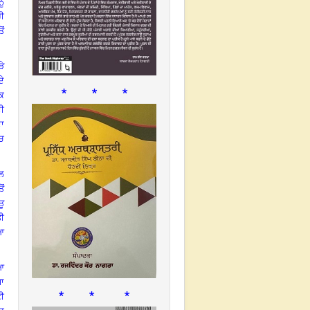
ੂੰ
ਹੀ
ੋਂ
ੜੇ
ਦੇ
* * *
ਿ
ੀ
ਦਾ
ੱਚ
ੀਲ
ੋਂ
ਤੂ
ਤੀ
ਿਆ
ਿਆ
ਜਾ
* * *
ਣੀ