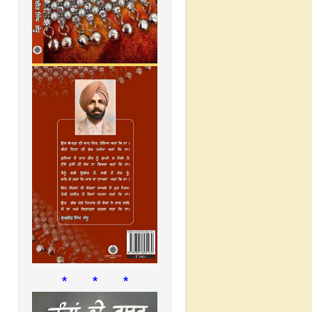
* * *