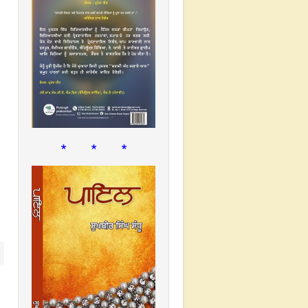
* * *