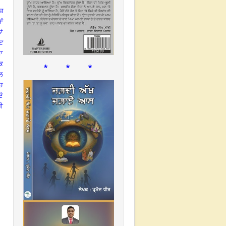
ੇਜ਼
ਆਂ
ਂ
ੱਟ
ਸਾ
* * *
ੋਕ
ਲ
ੱਚ
ਦੇ
ਰੀ