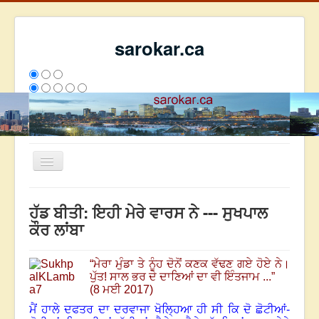
sarokar.ca
Toggle
Navigation
ਮੁੱਖ ਪੰਨਾ
ਹੱਡ ਬੀਤੀ: ਇਹੀ ਮੇਰੇ ਵਾਰਸ ਨੇ --- ਸੁਖਪਾਲ
ਰਚਨਾਵਾਂ
ਕੌਰ ਲਾਂਬਾ
ਸਰੋਕਾਰ ਦੇ ਲੇਖਕ
“
ਮੇਰਾ ਮੁੰਡਾ ਤੇ ਨੂੰਹ ਦੋਨੋਂ ਕਣਕ ਵੱਢਣ ਗਏ ਹੋਏ ਨੇ।
ਸੰਪਰਕ
ਪੁੱਤ! ਸਾਲ ਭਰ ਦੇ ਦਾਣਿਆਂ ਦਾ ਵੀ ਇੰਤਜਾਮ ...
”
We have 213 guests and no members online
(8 ਮਈ 2017)
ਇਸ ਹਫਤੇ
27139
ਇਸ ਮਹੀਨੇ
35930
2799705
ਮੈਂ ਹਾਲੇ ਦਫਤਰ ਦਾ ਦਰਵਾਜਾ ਖੋਲ੍ਹਿਆ ਹੀ ਸੀ ਕਿ ਦੋ ਛੋਟੀਆਂ-