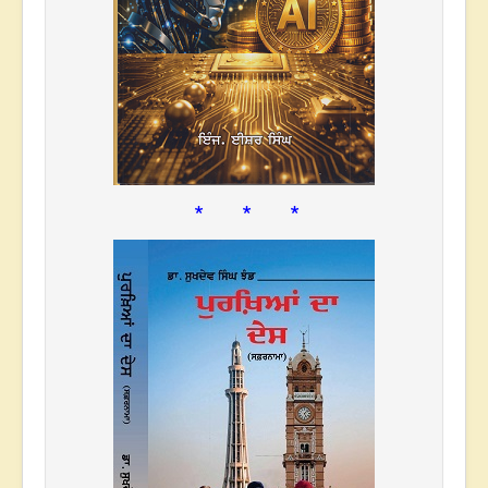
* * *