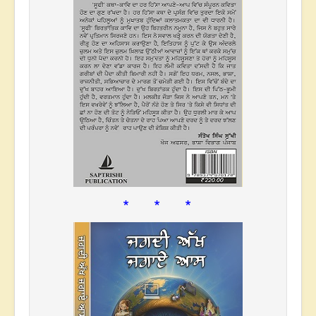
* * *