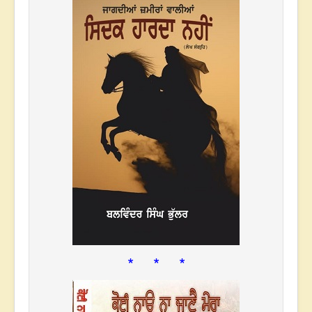
* * *