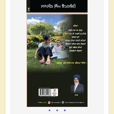
* * *