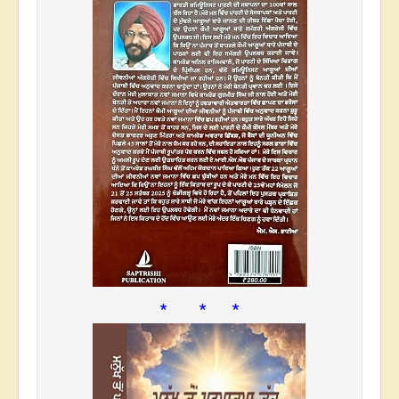
* * *