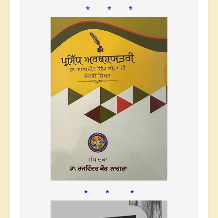
* * *
* * *