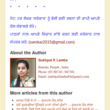
* * * * *
ਨੋਟ: ਹਰ ਲੇਖਕ ‘ਸਰੋਕਾਰ’ ਨੂੰ ਭੇਜੀ ਗਈ ਰਚਨਾ ਦੀ ਕਾਪੀ ਆਪਣੇ
ਕੋਲ ਸੰਭਾਲਕੇ ਰੱਖੇ।
ਪਾਠਕਾਂ ਨਾਲ ਆਪਣੇ ਵਿਚਾਰ ਸਾਂਝੇ ਕਰਨ ਲਈ ਸਰੋਕਾਰ ਨਾਲ
ਸੰਪਰਕ ਕਰੋ:
(
sarokar2015@gmail.c
om)
About the Author
Sukhpal K Lamba
Barnala, Punjab., India.
Phone: (91 88720 - 94750)
Email: (
sukhpallamba84@gmail.com
)
More articles from this author
ਆਖਰ ਪਿਓ ਜੋ ਹਾਂ --- ਸੁਖਪਾਲ ਕੌਰ ਲਾਂਬਾ
ਕਦੋਂ ਰੁਕਣਗੀਆਂ ਉੱਜੜਨੋ ਮਾਵਾਂ ਦੀਆਂ ਕੁੱਖਾਂ? --- ਸੁਖਪਾਲ ਕੌਰ ਲਾਂਬਾ
ਹੱਡ ਬੀਤੀ: ਕਿਵੇਂ ਦੇਵਾਂ ਲੇਖਾ ਆਪਣੇ ਮਾੜੇ ਲੇਖਾਂ ਜਾਂ ਕਿਸੇ ਦੀ ਗਲਤੀ ਦਾ ---