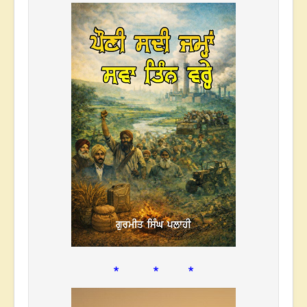
* * *