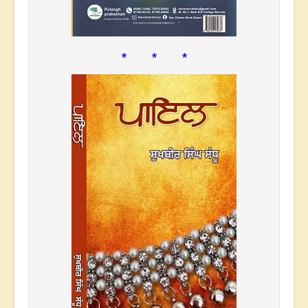
* * *