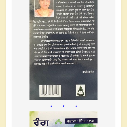
* * *