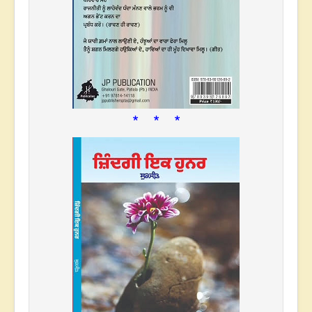
* * *