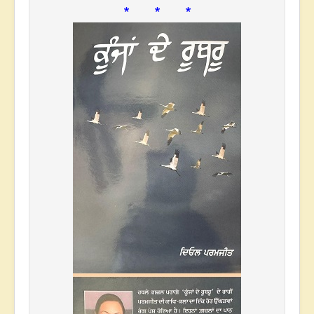
* * *