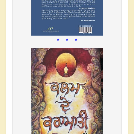
* * *