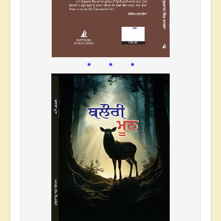
* * *