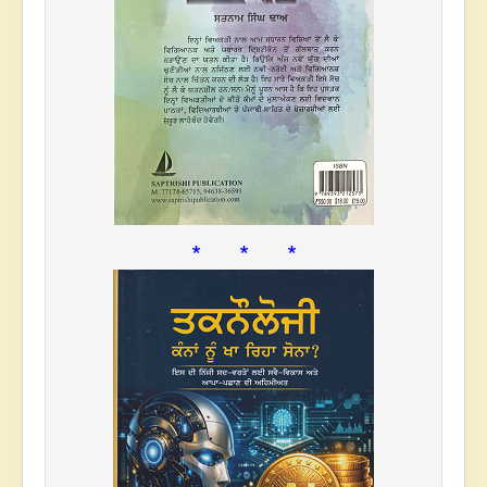
* * *