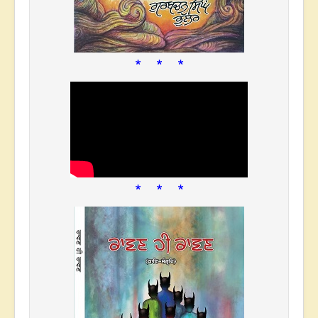
* * *
* * *