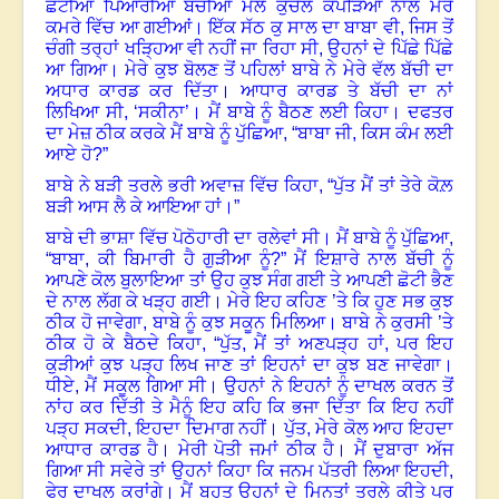
ਛੋਟੀਆਂ ਪਿਆਰੀਆਂ ਬੱਚੀਆਂ ਮੈਲੇ ਕੁਚੈਲੇ ਕੱਪੜਿਆਂ ਨਾਲ ਮੇਰੇ
ਕਮਰੇ ਵਿੱਚ ਆ ਗਈਆਂ। ਇੱਕ
ਸੱਠ
ਕੁ ਸਾਲ ਦਾ ਬਾਬਾ ਵੀ, ਜਿਸ ਤੋਂ
ਚੰਗੀ ਤਰ੍ਹਾਂ ਖੜ੍ਹਿਆ ਵੀ ਨਹੀਂ ਜਾ ਰਿਹਾ ਸੀ, ਉਹਨਾਂ ਦੇ ਪਿੱਛੇ ਪਿੱਛੇ
ਆ ਗਿਆ। ਮੇਰੇ ਕੁਝ ਬੋਲਣ ਤੋਂ ਪਹਿਲਾਂ ਬਾਬੇ ਨੇ ਮੇਰੇ ਵੱਲ ਬੱਚੀ ਦਾ
ਅਧਾਰ ਕਾਰਡ ਕਰ ਦਿੱਤਾ। ਆਧਾਰ ਕਾਰਡ ਤੇ ਬੱਚੀ ਦਾ ਨਾਂ
ਲਿਖਿਆ ਸੀ
, ‘
ਸਕੀਨਾ’
।
ਮੈਂ ਬਾਬੇ ਨੂੰ ਬੈਠਣ ਲਈ ਕਿਹਾ। ਦਫਤਰ
ਦਾ ਮੇਜ਼ ਠੀਕ ਕਰਕੇ ਮੈਂ ਬਾਬੇ ਨੂੰ ਪੁੱਛਿਆ
, “
ਬਾਬਾ ਜੀ, ਕਿਸ ਕੰਮ ਲਈ
ਆਏ ਹੋ?”
ਬਾਬੇ ਨੇ ਬੜੀ ਤਰਲੇ ਭਰੀ ਅਵਾਜ਼ ਵਿੱਚ ਕਿਹਾ
, “
ਪੁੱਤ ਮੈਂ ਤਾਂ ਤੇਰੇ ਕੋਲ਼
ਬੜੀ ਆਸ ਲੈ ਕੇ ਆਇਆ ਹਾਂ।”
ਬਾਬੇ ਦੀ ਭਾਸ਼ਾ ਵਿੱਚ ਪੋਠੋਹਾਰੀ ਦਾ ਰਲੇਵਾਂ ਸੀ। ਮੈਂ ਬਾਬੇ ਨੂੰ ਪੁੱਛਿਆ,
“ਬਾਬਾ, ਕੀ ਬਿਮਾਰੀ ਹੈ ਗੁੜੀਆ ਨੂੰ
?
”
ਮੈਂ ਇਸ਼ਾਰੇ ਨਾਲ ਬੱਚੀ ਨੂੰ
ਆਪਣੇ ਕੋਲ ਬੁਲਾਇਆ ਤਾਂ ਉਹ ਕੁਝ ਸੰਗ ਗਈ ਤੇ ਆਪਣੀ ਛੋਟੀ ਭੈਣ
ਦੇ ਨਾਲ ਲੱਗ ਕੇ ਖੜ੍ਹ ਗਈ। ਮੇਰੇ ਇਹ ਕਹਿਣ ’ਤੇ ਕਿ ਹੁਣ ਸਭ ਕੁਝ
ਠੀਕ ਹੋ ਜਾਵੇਗਾ, ਬਾਬੇ ਨੂੰ ਕੁਝ ਸਕੂਨ ਮਿਲਿਆ। ਬਾਬੇ ਨੇ ਕੁਰਸੀ ’ਤੇ
ਠੀਕ ਹੋ ਕੇ ਬੈਠਦੇ ਕਿਹਾ
, “
ਪੁੱਤ, ਮੈਂ ਤਾਂ ਅਣਪੜ੍ਹ ਹਾਂ, ਪਰ ਇਹ
ਕੁੜੀਆਂ ਕੁਝ ਪੜ੍ਹ ਲਿਖ ਜਾਣ ਤਾਂ ਇਹਨਾਂ ਦਾ ਕੁਝ ਬਣ ਜਾਵੇਗਾ।
ਧੀਏ, ਮੈਂ ਸਕੂਲ ਗਿਆ ਸੀ। ਉਹਨਾਂ ਨੇ ਇਹਨਾਂ ਨੂੰ ਦਾਖਲ ਕਰਨ ਤੋਂ
ਨਾਂਹ ਕਰ ਦਿੱਤੀ ਤੇ ਮੈਨੂੰ ਇਹ ਕਹਿ ਕਿ ਭਜਾ ਦਿੱਤਾ ਕਿ ਇਹ ਨਹੀਂ
ਪੜ੍ਹ ਸਕਦੀ, ਇਹਦਾ ਦਿਮਾਗ ਨਹੀਂ। ਪੁੱਤ, ਮੇਰੇ ਕੋਲ ਆਹ ਇਹਦਾ
ਆਧਾਰ ਕਾਰਡ ਹੈ
।
ਮੇਰੀ ਪੋਤੀ ਜਮਾਂ ਠੀਕ ਹੈ। ਮੈਂ ਦੁਬਾਰਾ ਅੱਜ
ਗਿਆ ਸੀ ਸਵੇਰੇ ਤਾਂ ਉਹਨਾਂ ਕਿਹਾ ਕਿ ਜਨਮ ਪੱਤਰੀ ਲਿਆ ਇਹਦੀ,
ਫੇਰ ਦਾਖਲ ਕਰਾਂਗੇ। ਮੈਂ ਬਹੁਤ ਉਹਨਾਂ ਦੇ ਮਿਨਤਾਂ ਤਰਲੇ ਕੀਤੇ ਪਰ