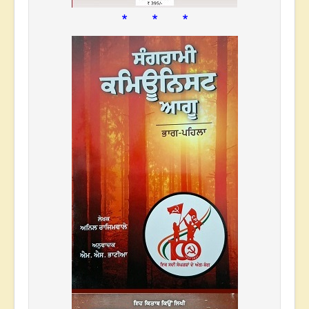
* * *