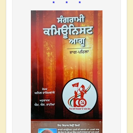
* * *