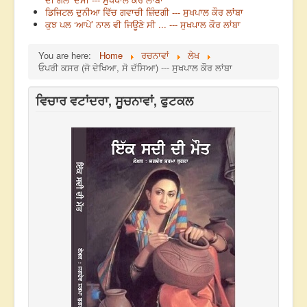
ਡਿਜਿਟਲ ਦੁਨੀਆ ਵਿੱਚ ਗਵਾਚੀ ਜ਼ਿੰਦਗੀ --- ਸੁਖਪਾਲ ਕੌਰ ਲਾਂਬਾ
ਕੁਝ ਪਲ ‘ਆਪੇ’ ਨਾਲ ਵੀ ਜਿਊਣੇ ਸੀ ... --- ਸੁਖਪਾਲ ਕੌਰ ਲਾਂਬਾ
You are here:
Home
ਰਚਨਾਵਾਂ
ਲੇਖ
ਓਪਰੀ ਕਸਰ (ਜੋ ਦੇਖਿਆ, ਸੋ ਦੱਸਿਆ) --- ਸੁਖਪਾਲ ਕੌਰ ਲਾਂਬਾ
ਵਿਚਾਰ ਵਟਾਂਦਰਾ, ਸੂਚਨਾਵਾਂ, ਫੁਟਕਲ