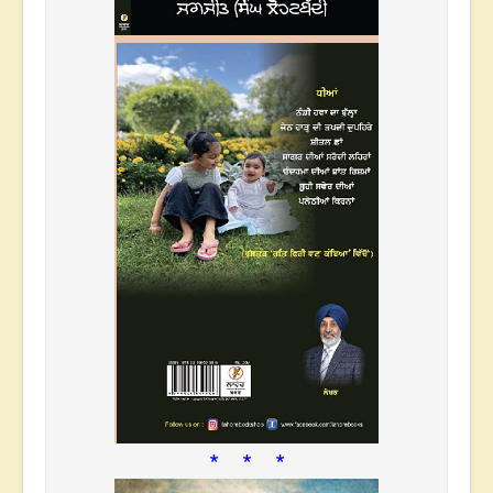
* * *