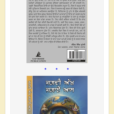
* * *