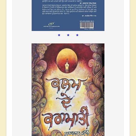
* * *