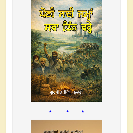
* * *