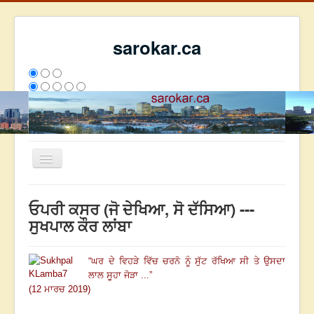
sarokar.ca
Toggle
Navigation
ਮੁੱਖ ਪੰਨਾ
ਓਪਰੀ ਕਸਰ (ਜੋ ਦੇਖਿਆ, ਸੋ ਦੱਸਿਆ) ---
ਰਚਨਾਵਾਂ
ਸੁਖਪਾਲ ਕੌਰ ਲਾਂਬਾ
ਸਰੋਕਾਰ ਦੇ ਲੇਖਕ
“
ਘਰ ਦੇ ਵਿਹੜੇ ਵਿੱਚ ਚਰਨੋ ਨੂੰ ਸੁੱਟ ਰੱਖਿਆ ਸੀ ਤੇ ਉਸਦਾ
ਸੰਪਰਕ
ਲਾਲ ਸੂਹਾ ਜੋੜਾ ...
”
We have 166 guests and no members online
(12 ਮਾਰਚ 2019)
ਇਸ ਹਫਤੇ
36439
ਇਸ ਮਹੀਨੇ
45230
2809005