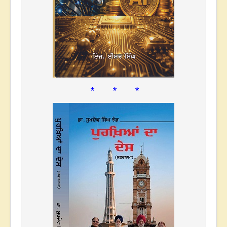
* * *