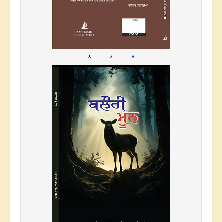
* * *