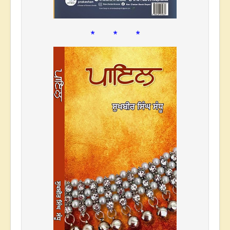
* * *