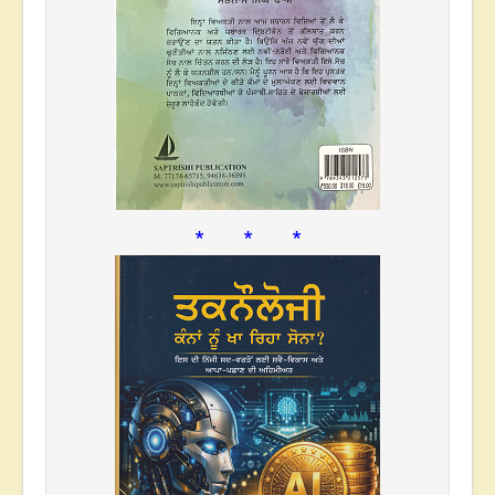
* * *