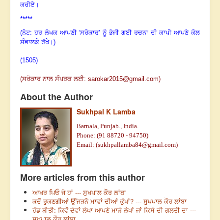
ਕਰੀਏ
।
*****
(ਨੋਟ: ਹਰ ਲੇਖਕ ਆਪਣੀ ‘ਸਰੋਕਾਰ’ ਨੂੰ ਭੇਜੀ ਗਈ ਰਚਨਾ ਦੀ ਕਾਪੀ ਆਪਣੇ ਕੋਲ
ਸੰਭਾਲਕੇ ਰੱਖੇ।)
(1505)
(
ਸਰੋਕਾਰ ਨਾਲ ਸੰਪਰਕ ਲਈ:
sarokar2015@gmail.c
om)
About the Author
Sukhpal K Lamba
Barnala, Punjab., India.
Phone: (91 88720 - 94750)
Email: (
sukhpallamba84@gmail.com
)
More articles from this author
ਆਖਰ ਪਿਓ ਜੋ ਹਾਂ --- ਸੁਖਪਾਲ ਕੌਰ ਲਾਂਬਾ
ਕਦੋਂ ਰੁਕਣਗੀਆਂ ਉੱਜੜਨੋ ਮਾਵਾਂ ਦੀਆਂ ਕੁੱਖਾਂ? --- ਸੁਖਪਾਲ ਕੌਰ ਲਾਂਬਾ
ਹੱਡ ਬੀਤੀ: ਕਿਵੇਂ ਦੇਵਾਂ ਲੇਖਾ ਆਪਣੇ ਮਾੜੇ ਲੇਖਾਂ ਜਾਂ ਕਿਸੇ ਦੀ ਗਲਤੀ ਦਾ ---
ਸੁਖਪਾਲ ਕੌਰ ਲਾਂਬਾ