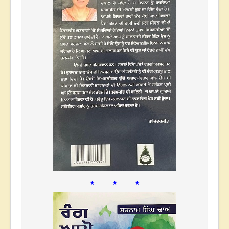
* * *