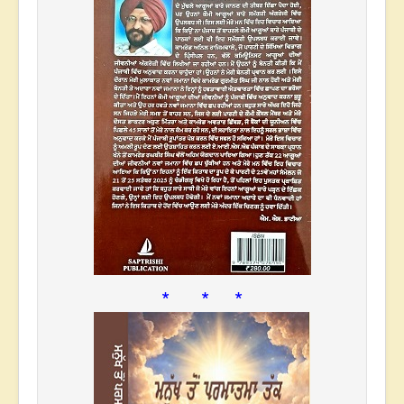
* * *