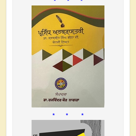
* * *
* * *