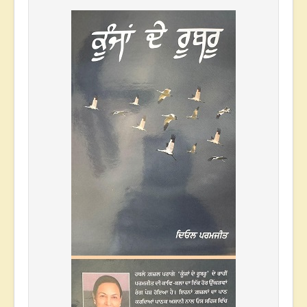
* * *