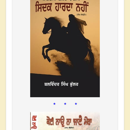
* * *