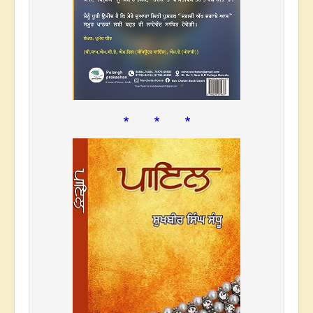
* * *