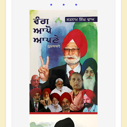
* * *