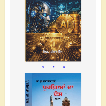
* * *