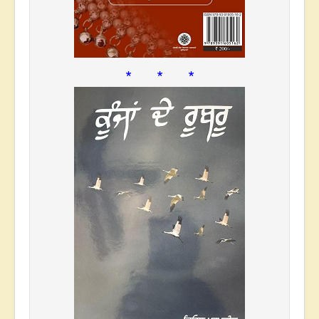
* * *