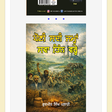
* * *