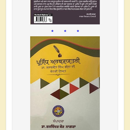
* * *