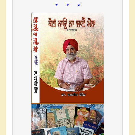
* * *