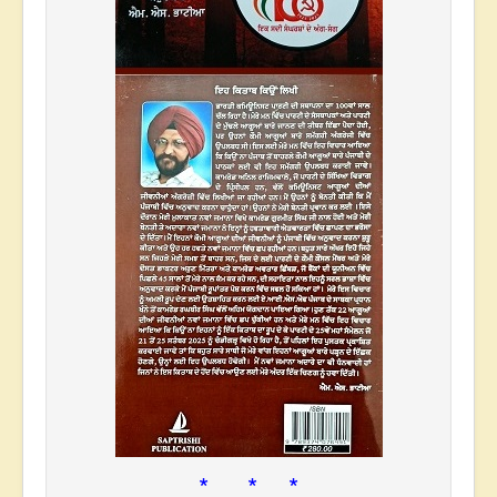
* * *