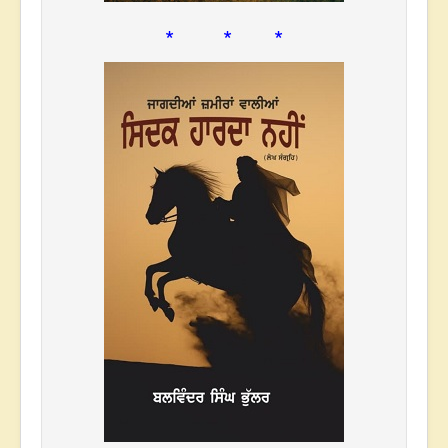
* * *