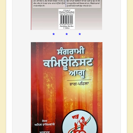
* * *