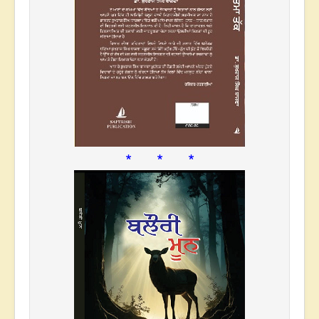
* * *