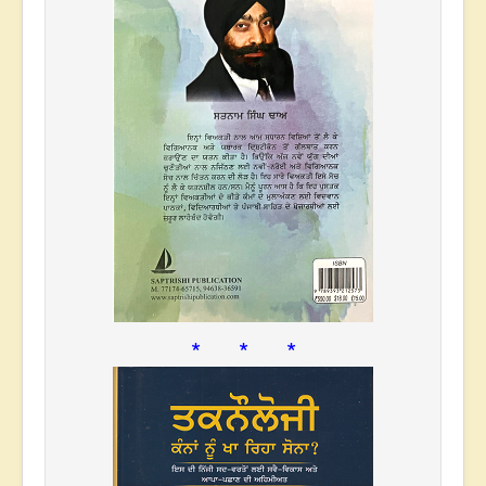
* * *