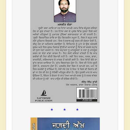
* * *