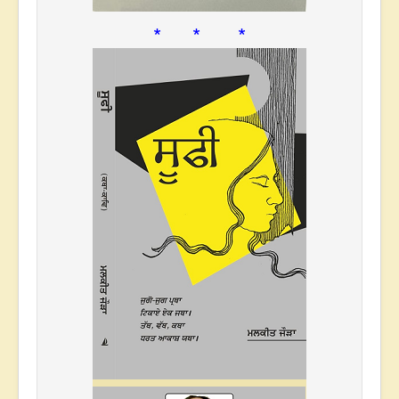
* * *