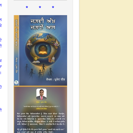
* * *
ਾਲ
ਾਲ
ਕੇ
ੇ
ਕੀ
ੱਕ
ੀਆ
।
ਹੋ
ਵੀ