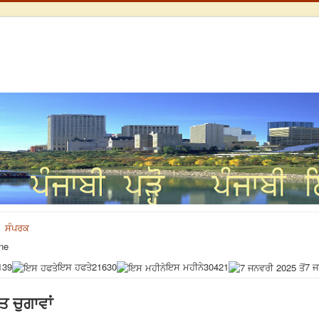
ਸੰਪਰਕ
ne
139
ਇਸ ਹਫਤੇ
21630
ਇਸ ਮਹੀਨੇ
30421
7 ਜ
ਤ ਚੁਗਾਵਾਂ