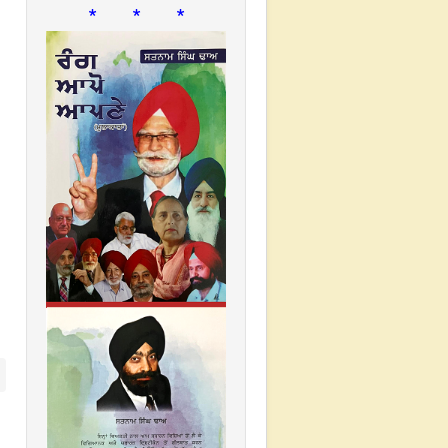
* * *