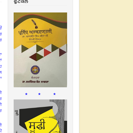
ਫੁਟਕਲ
ਓਂ
ੇਰ
ਕਰ
ਣਾ
ਾਂ
ਹ
ਾਲ
ਦਾ
* * *
ਰੀ
ੁਸ਼
ਵੀ
ੱਚ
ਤੀ
ੈਂ