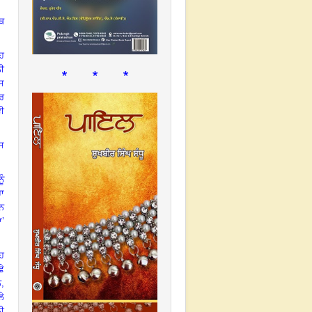
ੱਥ
ਇਹ
ੀ
* * *
ਉਸ
ਰ
ਵੀ
ਸ
ੂੰ
ਹਾ
ਨ
ਾ’
ਹ
ਛੇ
ਨ
,
ਲੇ
ਨੀ