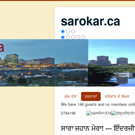
sarokar.ca
ਮੁੱਖ ਪੰਨਾ
ਰਚਨਾਵਾਂ
ਸਰੋਕਾਰ ਦੇ ਲੇਖਕ
We have 146 guests and no members onli
ਅੱਜ
1374
ਕੱਲ੍ਹ
5
2794196
ਸਾਰਾ ਜਹਾਨ ਮੇਰਾ! --- ਇੰਦਰਜੀ