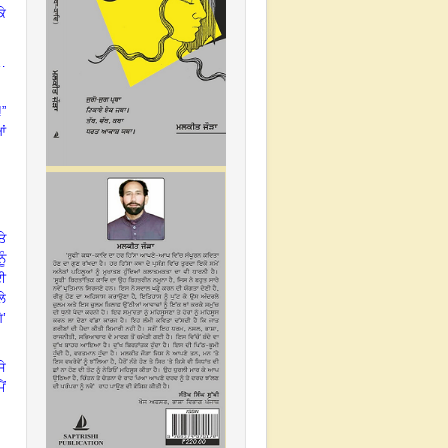
ਕੇ
…
!”
ਆਂ
ਤੇ
ੂੰ
 ਈ
ਲੇ
ੇ’
ਸੇ
ੈਂ