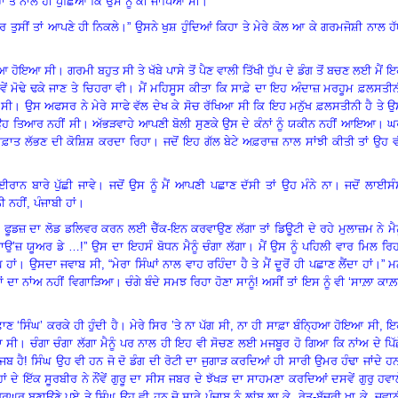
ਾ ਤੇ ਨਾਲ ਹੀ ਪੁੱਛਿਆ ਕਿ ਉਸ ਨੂੰ ਕੀ ਜਾਪਿਆ ਸੀ
।
ਰ ਤੁਸੀਂ ਤਾਂ ਆਪਣੇ ਹੀ ਨਿਕਲੇ
।
” ਉਸਨੇ ਖੁਸ਼ ਹੁੰਦਿਆਂ ਕਿਹਾ ਤੇ ਮੇਰੇ ਕੋਲ ਆ ਕੇ ਗਰਮਜੋਸ਼ੀ ਨਾਲ ਹ
ਹਿਆ ਹੋਇਆ ਸੀ
।
ਗਰਮੀ ਬਹੁਤ ਸੀ ਤੇ ਖੱਬੇ ਪਾਸੇ ਤੋਂ ਪੈਣ ਵਾਲੀ ਤਿੱਖੀ ਧੁੱਪ ਦੇ ਡੰਗ ਤੋਂ ਬਚਣ ਲਈ ਮੈਂ 
 ਮੋਢੇ ਢਕੇ ਜਾਣ ਤੇ ਚਿਹਰਾ ਵੀ
।
ਮੈਂ ਮਹਿਸੂਸ ਕੀਤਾ ਕਿ ਸਾਫ਼ੇ ਦਾ ਇਹ ਅੰਦਾਜ਼ ਮਰਹੂਮ ਫ਼ਲਸਤੀਨ
 ਸੀ
।
ਉਸ ਅਫਸਰ ਨੇ ਮੇਰੇ ਸਾਫੇ ਵੱਲ ਦੇਖ ਕੇ ਸੋਚ ਰੱਖਿਆ ਸੀ ਕਿ ਇਹ ਮਨੁੱਖ ਫ਼ਲਸਤੀਨੀ ਹੈ ਤੇ 
ਉਹ ਤਿਆਰ ਨਹੀਂ ਸੀ
।
ਅੱਭੜਵਾਹੇ ਆਪਣੀ ਬੋਲੀ ਸੁਣਕੇ ਉਸ ਦੇ ਕੰਨਾਂ ਨੂੰ ਯਕੀਨ ਨਹੀਂ ਆਇਆ
।
ਘ
ਅਰਾਫ਼ਾਤ ਲੱਭਣ ਦੀ ਕੋਸ਼ਿਸ਼ ਕਰਦਾ ਰਿਹਾ
।
ਜਦੋਂ ਇਹ ਗੱਲ ਬੇਟੇ ਅਫ਼ਰਾਜ਼ ਨਾਲ ਸਾਂਝੀ ਕੀਤੀ ਤਾਂ ਉਹ 
ਰਾਨ ਬਾਰੇ ਪੁੱਛੀ ਜਾਵੇ
।
ਜਦੋਂ ਉਸ ਨੂੰ ਮੈਂ ਆਪਣੀ ਪਛਾਣ ਦੱਸੀ ਤਾਂ ਉਹ ਮੰਨੇ ਨਾ
।
ਜਦੋਂ ਲਾਈਸੰ
ਨਹੀਂ, ਪੰਜਾਬੀ ਹਾਂ
।
 ਫੂਡਜ਼ ਦਾ ਲੋਡ ਡਲਿਵਰ ਕਰਨ ਲਈ ਚੈੱਕ-ਇਨ ਕਰਵਾਉਣ ਲੱਗਾ ਤਾਂ ਡਿਊਟੀ ਦੇ ਰਹੇ ਮੁਲਾਜ਼ਮ ਨੇ ਮੈਨ
ਉ’ਜ਼ ਯੂਅਰ ਡੇ …!” ਉਸ ਦਾ ਇਹਸੰ ਬੋਧਨ ਮੈਨੂੰ ਚੰਗਾ ਲੱਗਾ
।
ਮੈਂ ਉਸ ਨੂੰ ਪਹਿਲੀ ਵਾਰ ਮਿਲ ਰਿ
 ਹਾਂ
।
ਉਸਦਾ ਜਵਾਬ ਸੀ
, “ਮੇਰਾ ਸਿੰਘਾਂ ਨਾਲ ਵਾਹ ਰਹਿੰਦਾ ਹੈ ਤੇ ਮੈਂ ਦੂਰੋਂ ਹੀ ਪਛਾਣ ਲੈਂਦਾ ਹਾਂ
।”
ਮ
ਾਂ ਦਾ ਨਾਂਅ ਨਹੀਂ ਵਿਗਾੜਿਆ
।
ਚੰਗੇ ਬੰਦੇ ਸਮਝ ਰਿਹਾ ਹੋਣਾ ਸਾਨੂੰ! ਅਸੀਂ ਤਾਂ ਇਸ ਨੂੰ ਵੀ ‘ਸਾਲ਼ਾ ਕਾਲ਼
ਣ ‘ਸਿੰਘ’ ਕਰਕੇ ਹੀ ਹੁੰਦੀ ਹੈ
।
ਮੇਰੇ ਸਿਰ ’ਤੇ ਨਾ ਪੱਗ ਸੀ
, ਨਾ ਹੀ ਸਾਫ਼ਾ ਬੰਨ੍ਹਿਆ ਹੋਇਆ ਸੀ, ਇ
ਾ ਸੀ
।
ਚੰਗਾ ਚੰਗਾ ਲੱਗਾ ਮੈਨੂੰ ਪਰ ਨਾਲ ਹੀ ਇਹ ਵੀ ਸੋਚਣ ਲਈ ਮਜਬੂਰ ਹੋ ਗਿਆ ਕਿ ਨਾਂਅ ਦੇ ਪਿੱ
ਾਜਬ ਹੈ! ਸਿੰਘ ਉਹ ਵੀ ਹਨ ਜੋ ਦੋ ਡੰਗ ਦੀ ਰੋਟੀ ਦਾ ਜੁਗਾੜ ਕਰਦਿਆਂ ਹੀ ਸਾਰੀ ਉਮਰ ਹੰਢਾ ਜਾਂਦੇ ਹ
ਾਂ ਦੇ ਇੱਕ ਸੂਰਬੀਰ ਨੇ ਨੌਂਵੇਂ ਗੁਰੂ ਦਾ ਸੀਸ ਜਬਰ ਦੇ ਝੱਖੜ ਦਾ ਸਾਹਮਣਾ ਕਰਦਿਆਂ ਦਸਵੇਂ ਗੁਰੁ ਹਵਾ
ੁਰੂਘਰ ਬਣਾਉਣੇ ਪਏ ਤੇ ਸਿੰਘ ਉਹ ਵੀ ਹਨ ਜੋ ਸਾਰੇ ਪੰਜਾਬ ਨੂੰ ਲਾਂਬੂ ਲਾ ਕੇ, ਰੇਤ-ਬੱਜਰੀ ਖਾ ਕੇ, ਜਵਾ