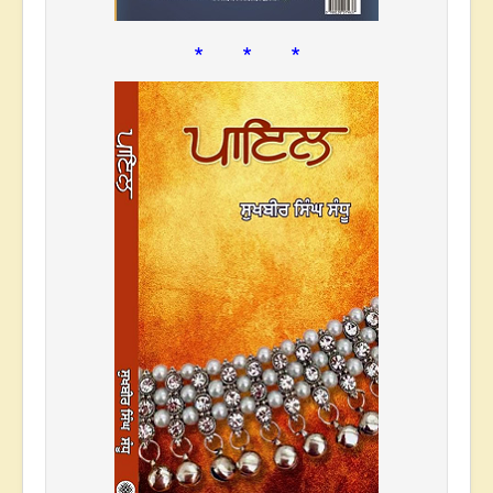
* * *