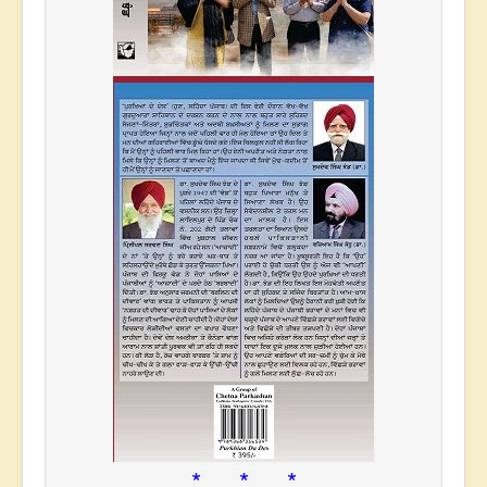
* * *