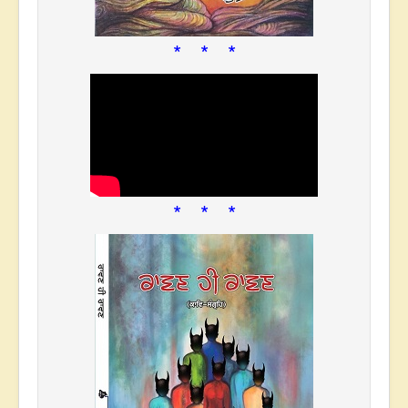
* * *
* * *