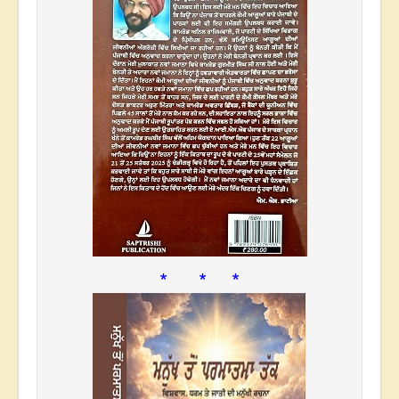
* * *