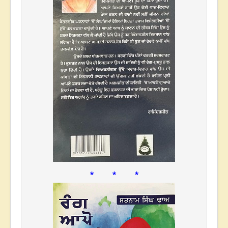
* * *