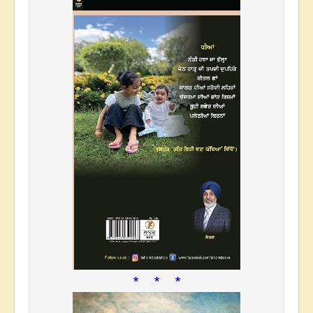
* * *