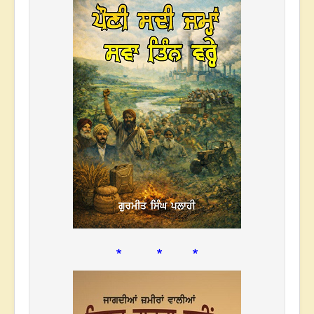
* * *