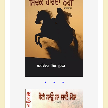
* * *