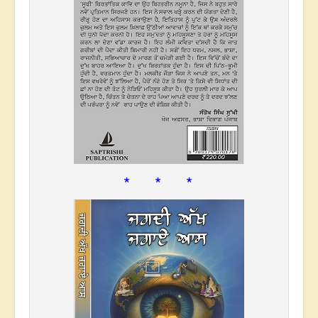
* * *