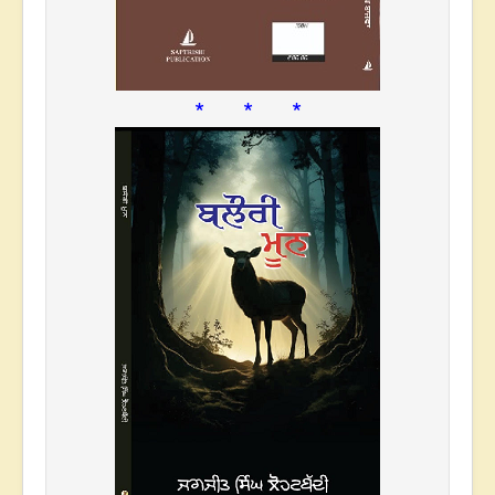
* * *