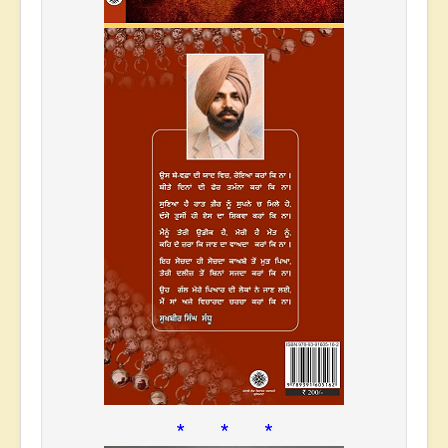
* * *