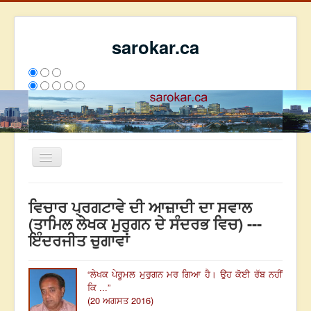
sarokar.ca
Toggle
Navigation
ਮੁੱਖ ਪੰਨਾ
ਵਿਚਾਰ ਪ੍ਰਗਟਾਵੇ ਦੀ ਆਜ਼ਾਦੀ ਦਾ ਸਵਾਲ
ਰਚਨਾਵਾਂ
(ਤਾਮਿਲ ਲੇਖਕ ਮੁਰੁਗਨ ਦੇ ਸੰਦਰਭ ਵਿਚ) ---
ਇੰਦਰਜੀਤ ਚੁਗਾਵਾਂ
ਸਰੋਕਾਰ ਦੇ ਲੇਖਕ
ਸੰਪਰਕ
“
ਲੇਖਕ ਪੇਰੂਮਲ ਮੁਰੁਗਨ ਮਰ ਗਿਆ ਹੈ। ਉਹ ਕੋਈ ਰੱਬ ਨਹੀਂ
We have 267 guests and no members online
”
ਕਿ ...
(20 ਅਗਸਤ 2016)
ਇਸ ਹਫਤੇ
21959
ਇਸ ਮਹੀਨੇ
30750
2794525