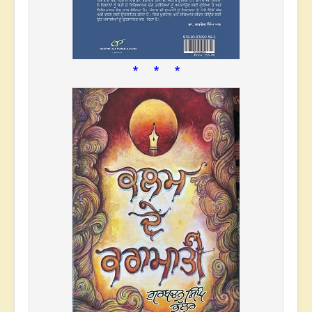
* * *