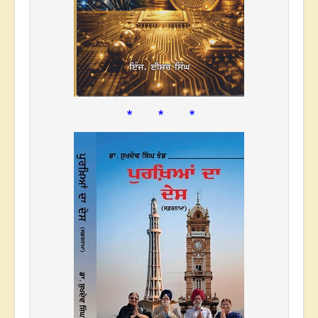
* * *