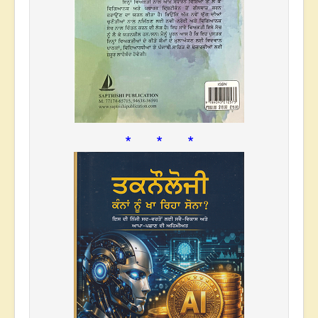
* * *