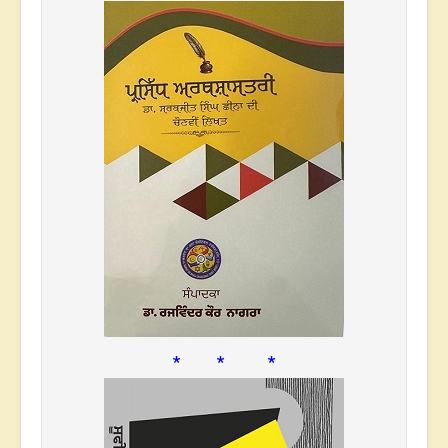
* * *