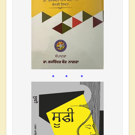
* * *