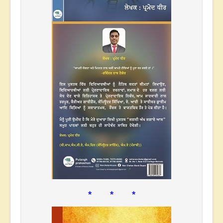
* * *