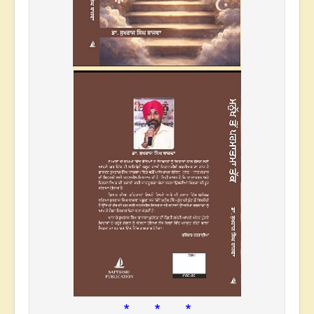
* * *