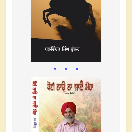
* * *