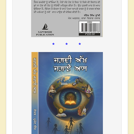
* * *