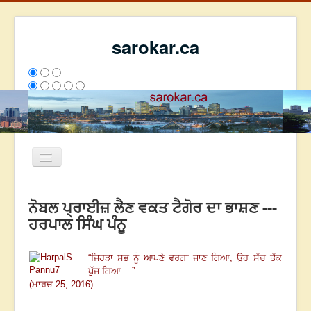
sarokar.ca
Toggle
Navigation
ਮੁੱਖ ਪੰਨਾ
ਨੋਬਲ ਪ੍ਰਾਈਜ਼ ਲੈਣ ਵਕਤ ਟੈਗੋਰ ਦਾ ਭਾਸ਼ਣ ---
ਰਚਨਾਵਾਂ
ਹਰਪਾਲ ਸਿੰਘ ਪੰਨੂ
ਸਰੋਕਾਰ ਦੇ ਲੇਖਕ
“
ਜਿਹੜਾ ਸਭ ਨੂੰ ਆਪਣੇ ਵਰਗਾ ਜਾਣ ਗਿਆ, ਉਹ ਸੱਚ
ਤੱਕ
ਸੰਪਰਕ
ਪੁੱਜ ਗਿਆ ...
”
We have 266 guests and no members online
(ਮਾਰਚ 25, 2016)
ਅੱਜ
850
ਕੱਲ੍ਹ
5139
ਇਸ ਹਫਤੇ
21106
2793672