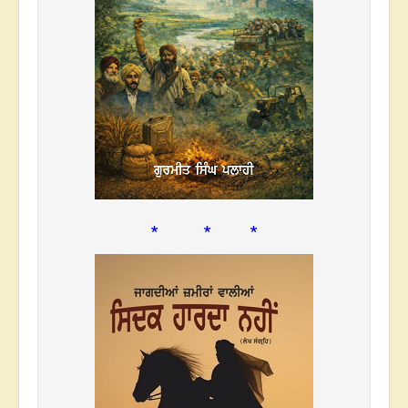
* * *