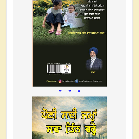
* * *