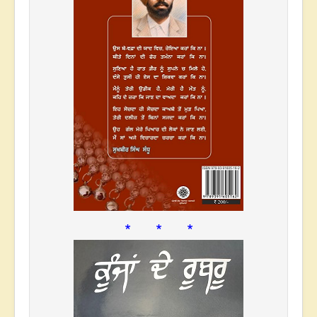
* * *