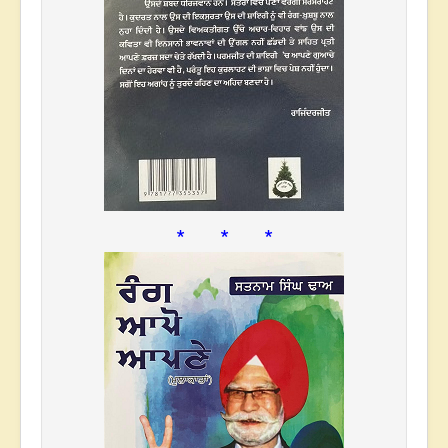
* * *