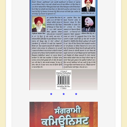
* * *