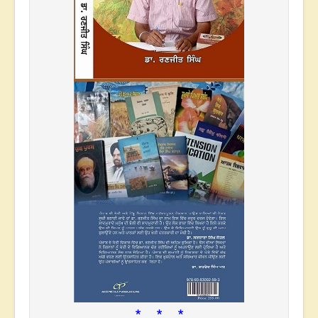
* * *