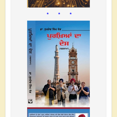
* * *