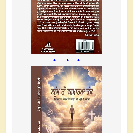
* * *