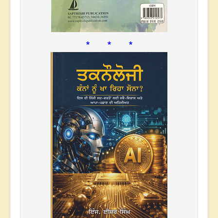
* * *