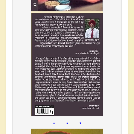
* * *