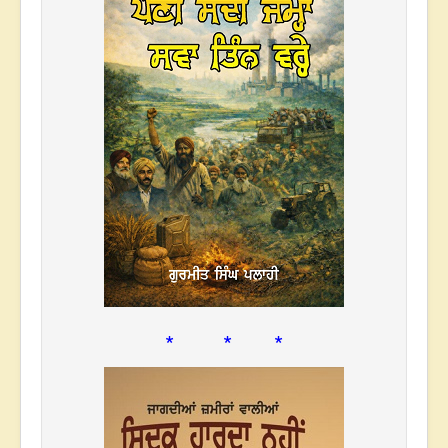
* * *