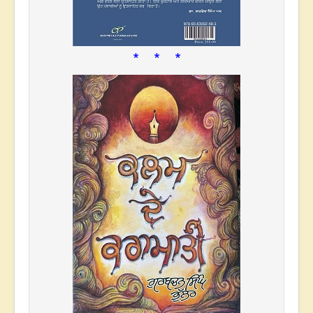
* * *