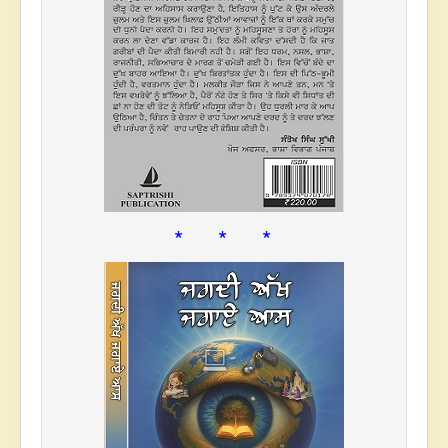
* * *