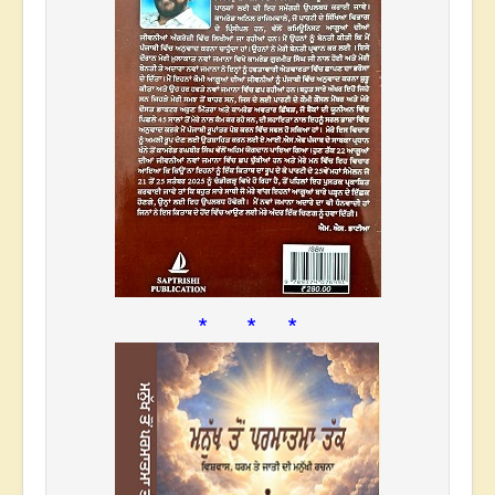
* * *