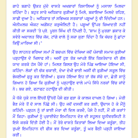
ਗਾਹੇ ਬਗਾਹੇ ਉਕਤ ਮੁੱਦੇ ਵਾਸਤੇ ਅਖਬਾਰਾਂ ਰਿਸਾਲਿਆਂ ਨੂੰ ਮਸਾਲਾ ਮਿਲਦਾ
,
,
ਰਹਿੰਦਾ ਹੈ
।
ਬਹੁਤ ਸਾਰੇ ਅਧਿਕਾਰ ਕੁੜੀਆਂ ਨੂੰ ਮਿਲੇ
ਬਕਾਇਆ ਮਿਲਦੇ ਰਹਿਣ
ਸਾਡੀ ਦੁਆ ਹੈ
।
ਅਧਿਕਾਰ ਤਾਂ ਸਭਿਅਕ ਸਰਕਾਰਾਂ ਪਸ਼ੂਆਂ ਨੂੰ ਵੀ ਦਿੰਦੀਆਂ ਹਨ
।
ਐਨੀਮਲਜ਼ ਐਕਟ ਅਗੇਂਸਟ ਕਰੁਐਲਿਟੀ ਹੈ
।
ਪਸ਼ੂਆਂ ਉੱਪਰ ਜ਼ਿਆਦਤੀ ਨਹੀਂ
,
ਕੀਤੀ ਜਾ ਸਕਦੀ ’ਤੇ ਪ੍ਰੋ. ਪੂਰਨ ਸਿੰਘ ਦੀ ਟਿੱਪਣੀ ਹੈ
“
ਸ਼ਾਮ ਨੂੰ ਮੁਰਗਾ ਡਕਾਰ ਕੇ
,
ਸਵੇਰੇ ਅਦਾਲਤ ਵਿੱਚ ਜੱਜ
ਟਾਂਗੇ ਵਾਲੇ ਨੂੰ ਸਜ਼ਾ ਸੁਣਾ ਦਿੰਦਾ ਹੈ ਕਿ ਖੱਚਰ ਨੂੰ ਛਾਂਟਾ
ਕਿਉਂ ਮਾਰਿਆ ਸੀ
।”
ਉਹ ਲਾਹਨਤ ਭਰਿਆ ਸਮਾਂ ਮੈਂ ਬਚਪਨ ਵਿੱਚ ਦੇਖਿਆ ਜਦੋਂ ਪੰਜਾਬੀ ਸਮਾਜ ਕੁੜੀਆਂ
ਪੜ੍ਹਾਉਣ ਦੇ ਖਿਲਾਫ ਸੀ
।
ਅਸੀਂ ਹੁਣ ਤੱਕ ਆਪਣੇ ਇੱਕ ਰਿਸ਼ਤੇਦਾਰ ਦੀ ਗੱਲ
,
ਯਾਦ ਕਰਕੇ ਹੱਸ ਪੈਂਦੇ ਹਾਂ
।
ਮਿਲਣ ਗਿਲਣ ਉਹ ਮੇਰੇ ਪਿੰਡ ਆਇਆ ਹੋਇਆ ਸੀ
ਕਹਿੰਦਾ- ਲੋਕਾਂ ਦੀ ਚੱਕ ਚਕਾਈ, ਦੇਖਾ ਦੇਖੀ ਭਾਈ ਅਸੀਂ ਵੀ ਕੁੜੀਆਂ ਸਕੂਲ ਵਿੱਚ
,
ਭੇਜਣੀਆਂ ਸ਼ੁਰੂ ਕਰ ਦਿੱਤੀਆਂ
।
ਸ਼ੁਕਰ ਹੋਇਆ ਇਹ ਤਾਂ ਰੱਬ ਸੱਚੇ ਦਾ
ਛੇਤੀ ਸਾਨੂੰ
ਗਿਆਨ ਹੋ ਗਿਆ ਕਿ ਕੁੜੀਆਂ ਨੂੰ ਪੜ੍ਹਾਉਣ ਵਾਲੇ ਮਾਪੇ ਸਿੱਧੇ ਨਰਕਾਂ ਵਿੱਚ ਜਾਂਦੇ
,
ਨੇ
।
ਬਚ ਗਏ
ਫਟਾਫਟ ਹਟਾਉਣ ਦੀ ਕੀਤੀ
।
ਮੈ ਧੱਕੇ ਧੁਕੇ ਨਾਲ ਇੱਧਰੋਂ ਉੱਧਰੋਂ ਪੈਸੇ ਫੜ ਫੜਾ ਕੇ ਕਾਲਜ ਦਾਖਲ ਹੋ ਗਿਆ।
ਮੇਰੀ
,
ਭੈਣ ਮੇਰੇ ਤੋਂ ਦੋ ਸਾਲ ਪਿੱਛੇ ਸੀ
।
ਉਹ ਜਦੋਂ ਦਸਵੀਂ ਕਰ ਗਈ
ਉਦਾਸ ਹੋ ਕੇ ਮੈਂਨੂੰ
,
,
?
ਕਹਿੰਦੀ- ਪੜ੍ਹਨ ਨੂੰ ਤਾਂ ਬਾਈ ਮੇਰਾ ਵੀ ਦਿਲ ਕਰਦੈ
ਪੈਸੇ ਹੈ ਨਹੀਂ
ਮੈਂ ਕੀ ਕਰਾਂ
ਮੈਂ ਕਿਹਾ- ਕੁੜੀਆਂ ਨੂੰ ਪ੍ਰਾਈਵੇਟ ਇਮਤਿਹਾਨ ਦੇਣ ਦੀ ਸਹੂਲਤ ਯੂਨੀਵਰਸਿਟੀ ਨੇ
,
ਇਸੇ ਕਰਕੇ ਦਿੱਤੀ ਹੋਈ ਹੈ
।
ਮੈਂ ਤੇਰੇ ਵਾਸਤੇ ਕਿਤਾਬਾਂ ਲਿਆ ਦਿਆ ਕਰੂੰਗਾ
ਤੀਹ
,
ਰੁਪਏ ਇਮਤਿਹਾਨ ਦੀ ਫੀਸ ਭਰ ਦਿਆ ਕਰੂੰਗਾ
ਤੂੰ ਘਰ ਬੈਠੀ ਪੜ੍ਹੀ ਜਾਇਆ
ਕਰੀਂ
।