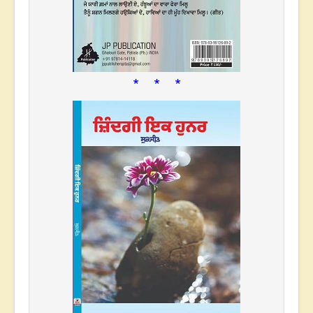
* * *