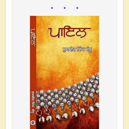
* * *