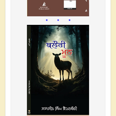
* * *