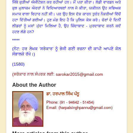
ਜਿੱਥੇ ਕੁੜੀਆਂ ਐਜੀਟੇਸ਼ਨ ਕਰ ਰਹੀਆਂ ਹਨ
।
ਮੈਂ ਪਤਾ ਕੀਤਾ
।
ਲੇਡੀ ਵਾਰਡਨ ਅਤੇ
ਕੁਝ ਮੁਲਾਜ਼ਮ ਔਰਤਾਂ ਨੇ ਵਿਦਿਆਰਥਣਾਂ ਨਾਲ ਜੋ ਕੀਤਾ, ਯਕੀਨਨ ਉਹ ਸਭਿਅਕ
ਸਮਾਜ ਵਾਲਾ ਵਿਹਾਰ ਨਹੀਂ ਸੀ
।
ਪਰ ਉਹ ਇਸ ਦੋਸ਼ ਕਾਰਨ ਤੁਰੰਤ ਨੌਕਰੀਆਂ ਵਿੱਚੋਂ
ਹਟਾ ਦਿੱਤੀਆਂ ਗਈਆਂ
।
ਹੁਣ ਮੰਗ ਇਹ ਹੈ ਕਿ ਪੁਲਿਸ ਕੇਸ ਕਰੋ
।
ਚੋਣਾਂ ਦੇ ਦਿਨੀਂ
,
ਲੀਡਰਾਂ ਨੂੰ ਮਸਾਂ ਮੁੱਦਾ ਮਿਲਿਆ ਹੈ
ਉਹ ਜ਼ਿੰਦਾਬਾਦ - ਮੁਰਦਾਬਾਦ ਕਰਨੋ ਕਦੋਂ
ਹਟਣ ਲੱਗੇ ਹਨ?
*****
(ਨੋਟ: ਹਰ ਲੇਖਕ ‘ਸਰੋਕਾਰ’ ਨੂੰ ਭੇਜੀ ਗਈ ਰਚਨਾ ਦੀ ਕਾਪੀ ਆਪਣੇ ਕੋਲ
ਸੰਭਾਲਕੇ ਰੱਖੇ।)
(1580)
(ਸਰੋਕਾਰ ਨਾਲ ਸੰਪਰਕ ਲਈ:
sarokar2015@gmail.c
om
About the Author
ਡਾ. ਹਰਪਾਲ ਸਿੰਘ ਪੰਨੂ
Phone: (91 - 94642 - 51454)
Email: (
harpalsinghpannu@gmail.com
)