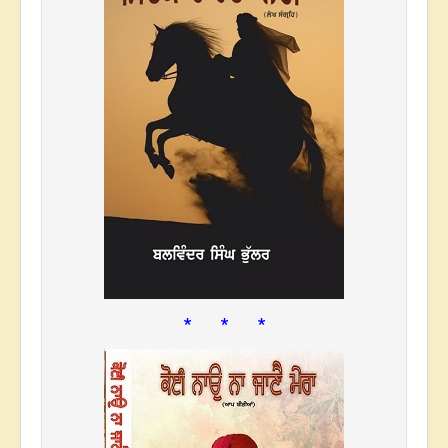
* * *