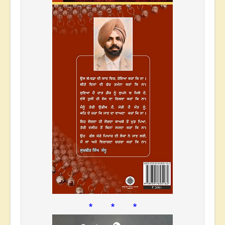
* * *