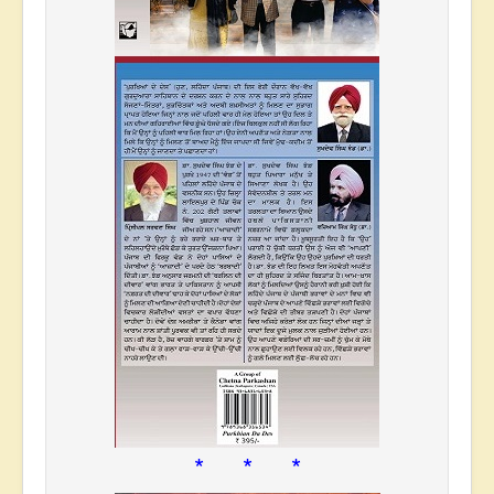
* * *