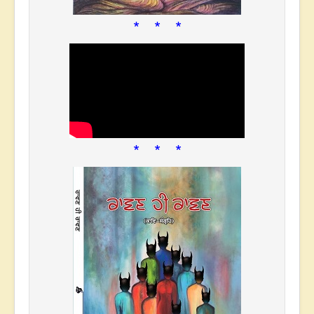
* * *
* * *