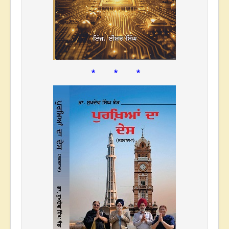
* * *