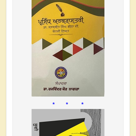
* * *