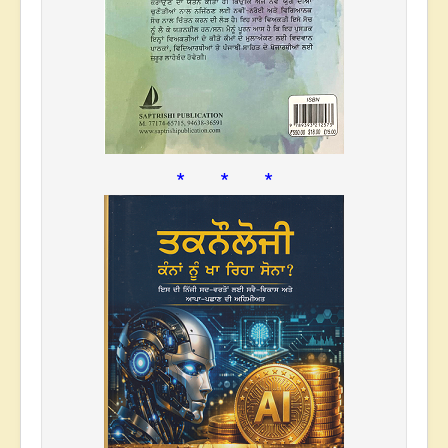
* * *