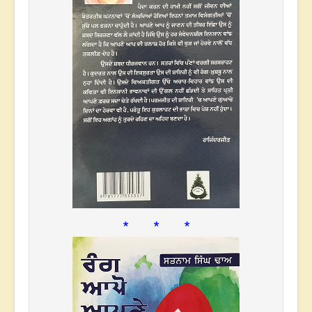
* * *