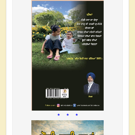
* * *