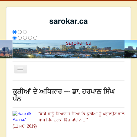
sarokar.ca
Toggle
Navigation
ਮੁੱਖ ਪੰਨਾ
ਕੁੜੀਆਂ ਦੇ ਅਧਿਕਾਰ --- ਡਾ. ਹਰਪਾਲ ਸਿੰਘ
ਰਚਨਾਵਾਂ
ਪੰਨ
ਸਰੋਕਾਰ ਦੇ ਲੇਖਕ
“
ਛੇਤੀ ਸਾਨੂੰ ਗਿਆਨ ਹੋ ਗਿਆ ਕਿ ਕੁੜੀਆਂ ਨੂੰ ਪੜ੍ਹਾਉਣ ਵਾਲੇ
ਸੰਪਰਕ
ਮਾਪੇ ਸਿੱਧੇ ਨਰਕਾਂ ਵਿੱਚ ਜਾਂਦੇ ਨੇ
...
”
We have 298 guests and no members online
(11 ਮਈ 2019)
ਇਸ ਹਫਤੇ
28084
ਇਸ ਮਹੀਨੇ
36875
2800650