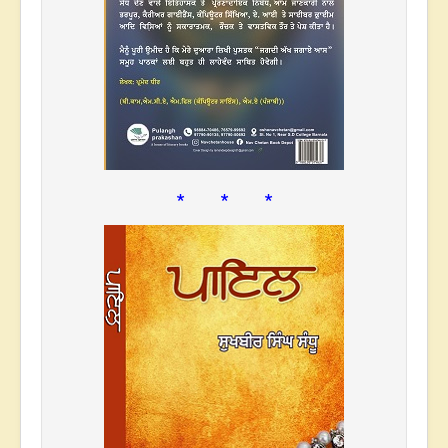
* * *