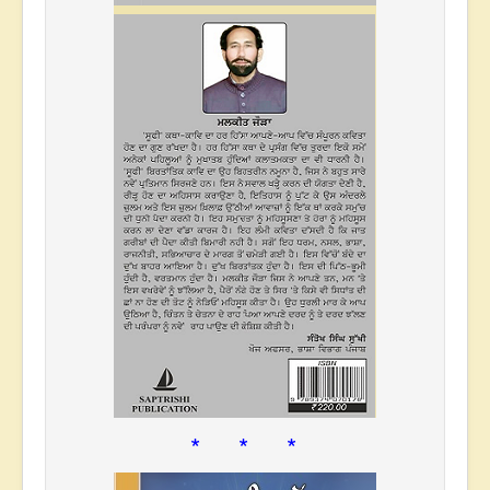
* * *