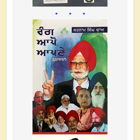
* * *