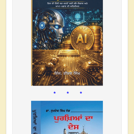
* * *