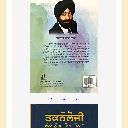
* * *