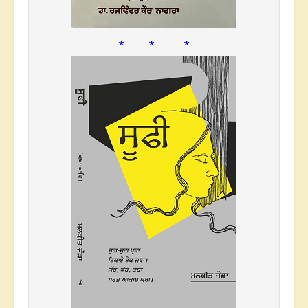
* * *