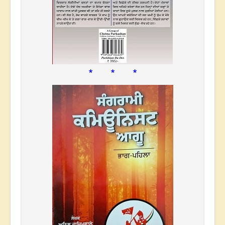
* * *