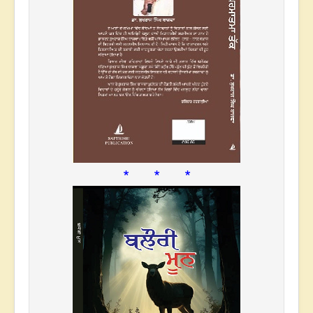
* * *