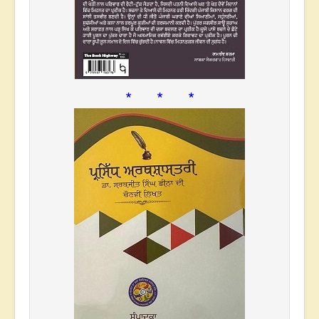
* * *