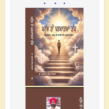
* * *