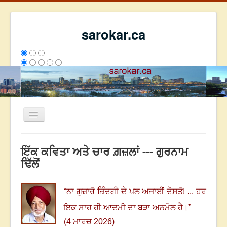
sarokar.ca
Toggle
Navigation
ਮੁੱਖ ਪੰਨਾ
ਇੱਕ ਕਵਿਤਾ ਅਤੇ ਚਾਰ ਗ਼ਜ਼ਲਾਂ --- ਗੁਰਨਾਮ
ਰਚਨਾਵਾਂ
ਢਿੱਲੋਂ
ਸਰੋਕਾਰ ਦੇ ਲੇਖਕ
ਸੰਪਰਕ
“
ਨਾ ਗੁਜ਼ਾਰੋ ਜ਼ਿੰਦਗੀ ਦੇ ਪਲ ਅਜਾਈਂ ਦੋਸਤੋ! ...
ਹਰ
We have 243 guests and no members online
ਇਕ ਸਾਹ ਹੀ ਆਦਮੀ ਦਾ ਬੜਾ ਅਨਮੋਲ ਹੈ।
”
ਇਸ ਹਫਤੇ
34208
ਇਸ ਮਹੀਨੇ
43000
2806772
(4 ਮਾਰਚ 2026)