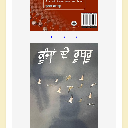
* * *