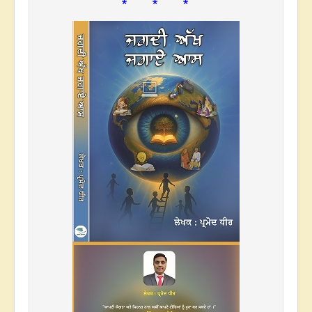
* * *