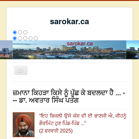
sarokar.ca
Toggle
Navigation
ਮੁੱਖ ਪੰਨਾ
ਜ਼ਮਾਨਾ ਕਿਹੜਾ ਕਿਸੇ ਨੂੰ ਪੁੱਛ ਕੇ ਬਦਲਦਾ ਹੈ ... -
ਰਚਨਾਵਾਂ
-- ਡਾ. ਅਵਤਾਰ ਸਿੰਘ ਪਤੰਗ
ਸਰੋਕਾਰ ਦੇ ਲੇਖਕ
“
ਇਹ ‌ਬਿਜਲੀ ਉਸੇ ਕੰਸ ‌ਦੀ ਈ ਭਾਣਜੀ ਐ, ਜੀਹਨੂੰ
ਸੰਪਰਕ
ਗੌਰਮਿੰਟ ਹੁਣ ਪਿੰਡ-ਪਿੰਡ ...
”
We have 347 guests and no members online
(2 ਫਰਵਰੀ 2025)
ਇਸ ਹਫਤੇ
30007
ਇਸ ਮਹੀਨੇ
38798
2802573