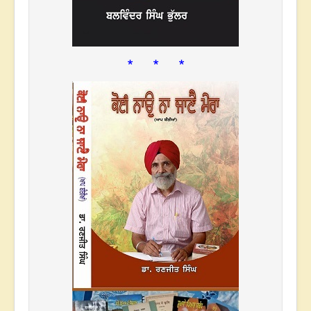
* * *