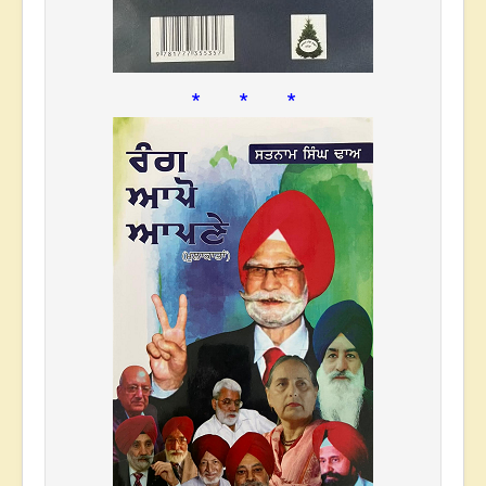
* * *