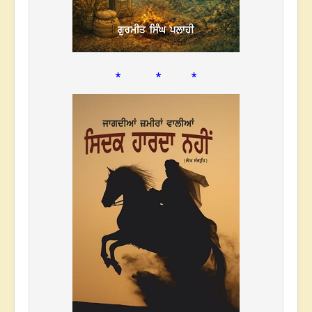
* * *