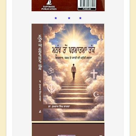
* * *