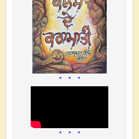
* * *
* * *