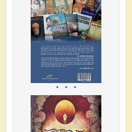
* * *