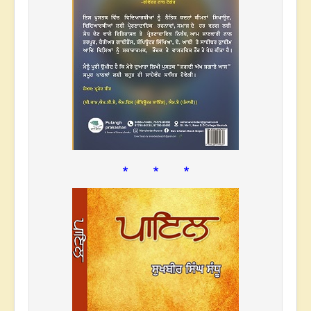
* * *