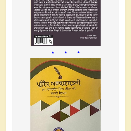
* * *