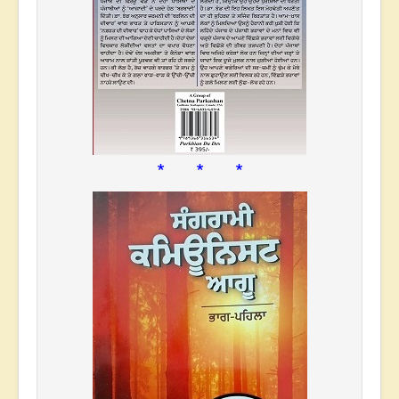
* * *