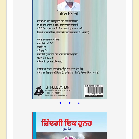
* * *