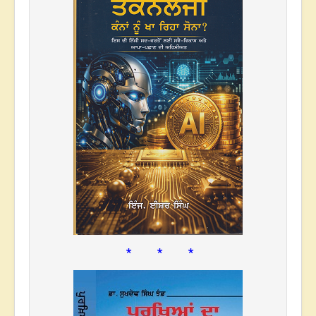
* * *