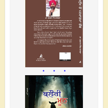
* * *