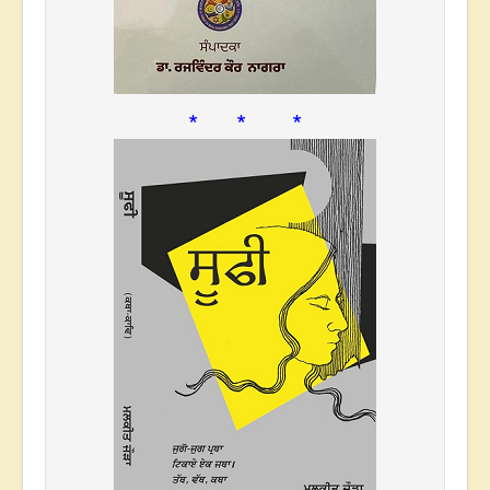
* * *