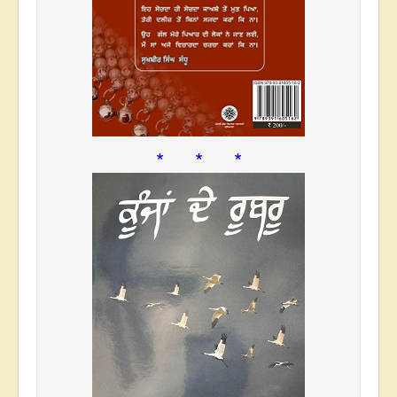
* * *