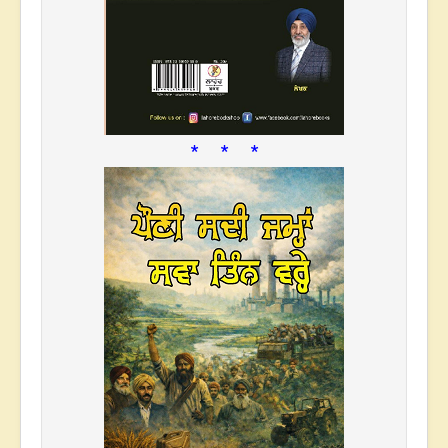
* * *