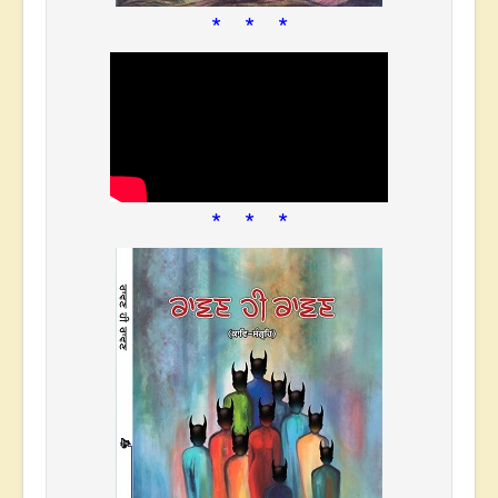
* * *
* * *