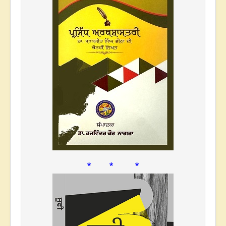
* * *