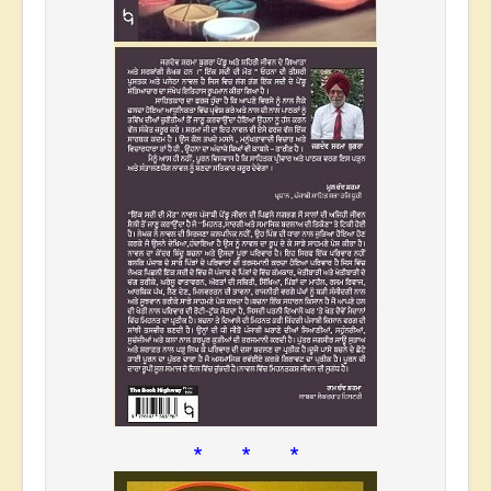
* * *