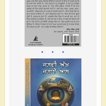
* * *