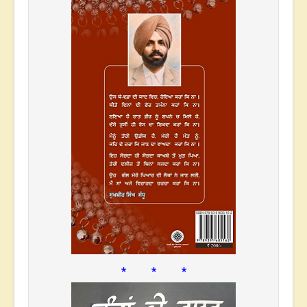
* * *