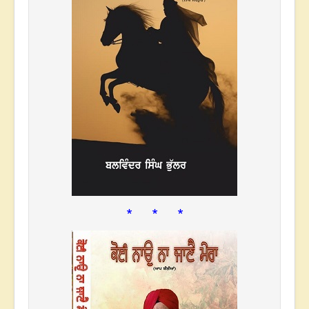
* * *