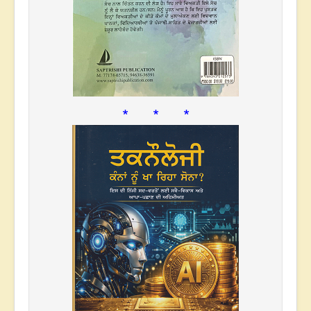
* * *