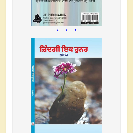
* * *