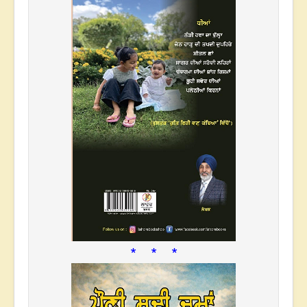
* * *