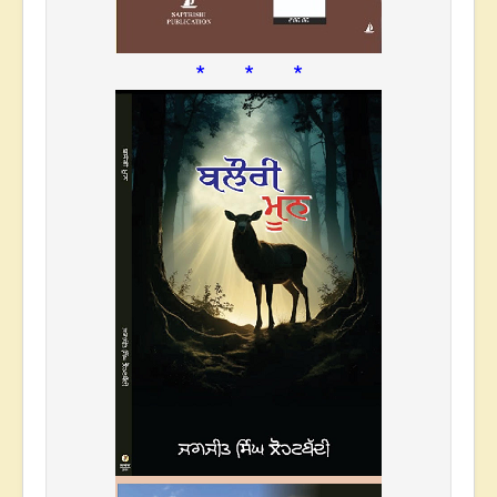
* * *