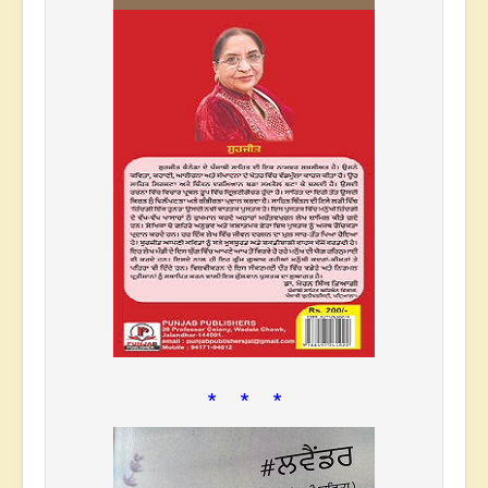
* * *