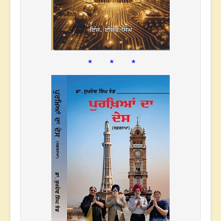
* * *