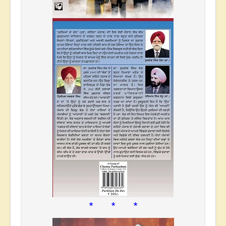
* * *