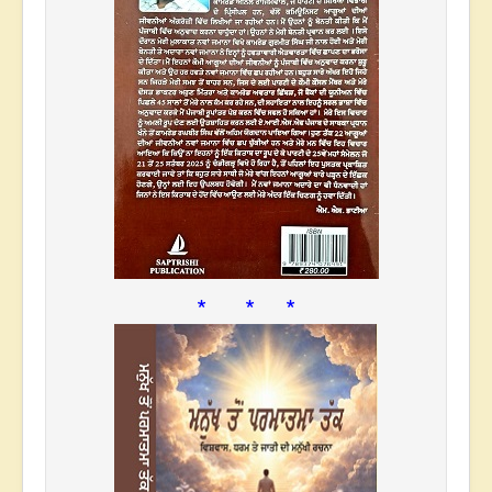
* * *