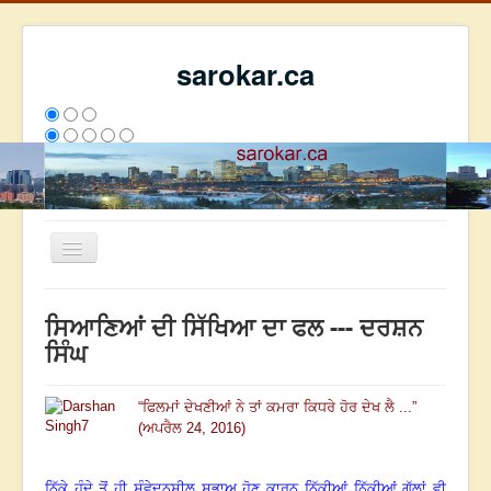
sarokar.ca
Toggle
Navigation
ਮੁੱਖ ਪੰਨਾ
ਸਿਆਣਿਆਂ ਦੀ ਸਿੱਖਿਆ ਦਾ ਫਲ --- ਦਰਸ਼ਨ
ਰਚਨਾਵਾਂ
ਸਿੰਘ
ਸਰੋਕਾਰ ਦੇ ਲੇਖਕ
“
ਫਿਲਮਾਂ ਦੇਖਣੀਆਂ ਨੇ ਤਾਂ ਕਮਰਾ ਕਿਧਰੇ ਹੋਰ ਦੇਖ ਲੈ ...
”
ਸੰਪਰਕ
(ਅਪਰੈਲ 24, 2016)
We have 75 guests and no members online
ਇਸ ਹਫਤੇ
1447
ਇਸ ਮਹੀਨੇ
49027
2812802
ਨਿੱਕੇ ਹੁੰਦੇ ਤੋਂ ਹੀ ਸੰਵੇਦਨਸ਼ੀਲ ਸੁਭਾਅ ਹੋਣ ਕਾਰਨ ਨਿੱਕੀਆਂ ਨਿੱਕੀਆਂ ਗੱਲਾਂ ਵੀ