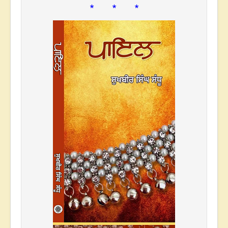
* * *