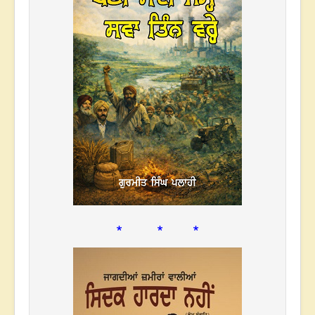
* * *