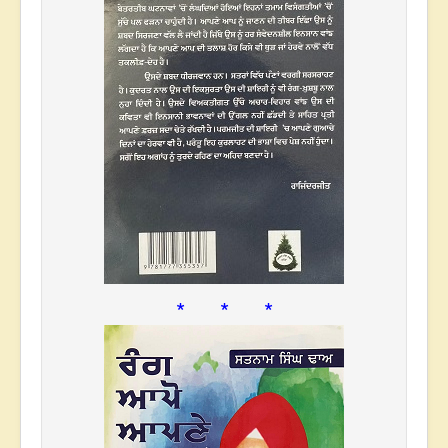
* * *