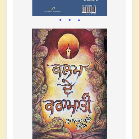
* * *