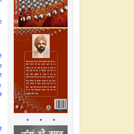
ਨ
ੇ
ੀ
ਰ
ੀ
।
ੇ
* * *
ੇ