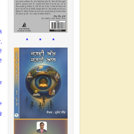
ੇ
* * *
ਬ
,
ੇ
ੇ
ਸ਼
ਂ
ੇ