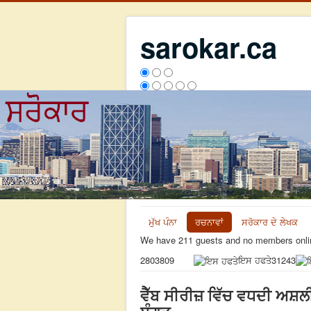
sarokar.ca
ਮੁੱਖ ਪੰਨਾ
ਰਚਨਾਵਾਂ
ਸਰੋਕਾਰ ਦੇ ਲੇਖਕ
We have 211 guests and no members onli
ਇਸ ਹਫਤੇ
31243
2803809
ਵੈੱਬ ਸੀਰੀਜ਼ ਵਿੱਚ ਵਧਦੀ ਅਸ਼ਲੀ