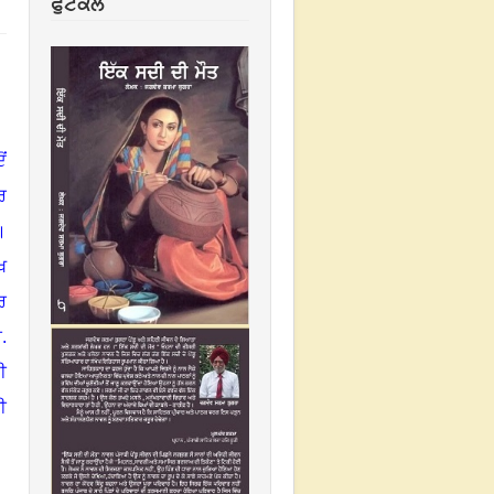
ਫੁਟਕਲ
ਂ
ਰ
।
ਖ
ਰ
.
ੀ
ੀ