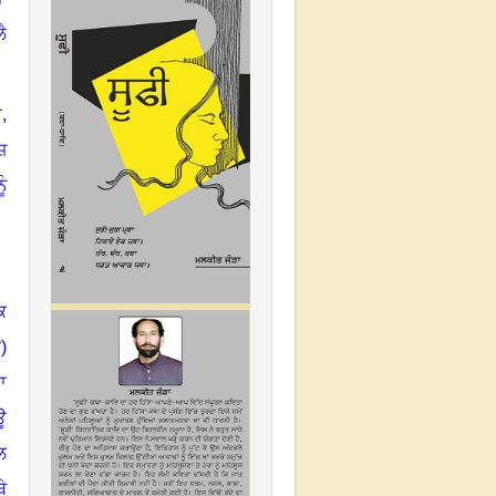
ੈ
ਾ
,
ਜ਼
ੰ
ਕ
)
ਾ
ਊ
ਲ
ਥੇ