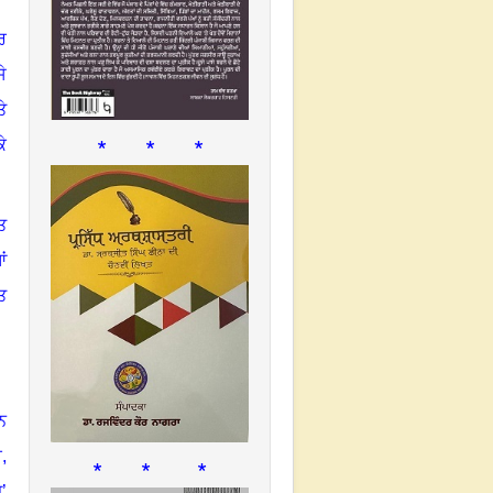
ਰ
ੇ
ੇ
* * *
ੇ
ਤ
ਂ
ਤ
ਨ
ਰ
,
* * *
ਜ਼
’