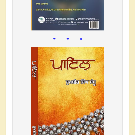
* * *