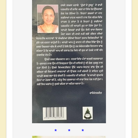
* * *