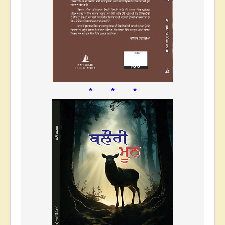
* * *