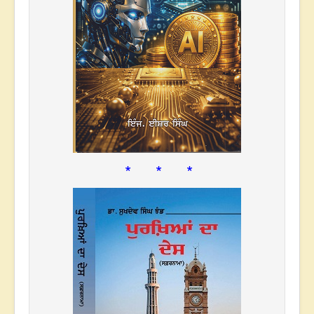
* * *