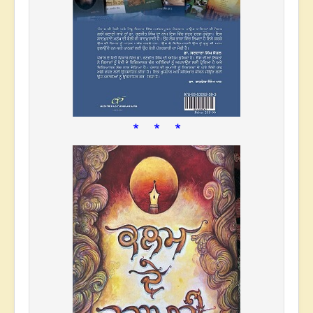
* * *