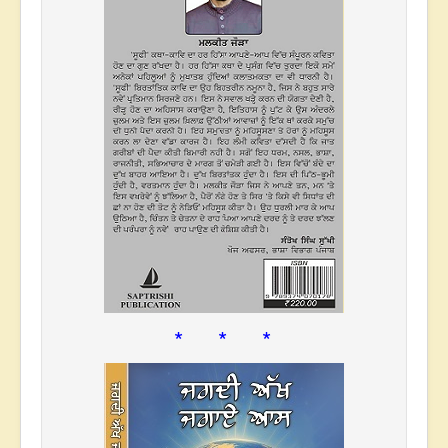
* * *