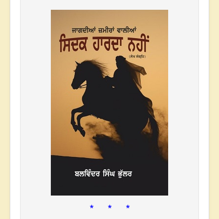
* * *