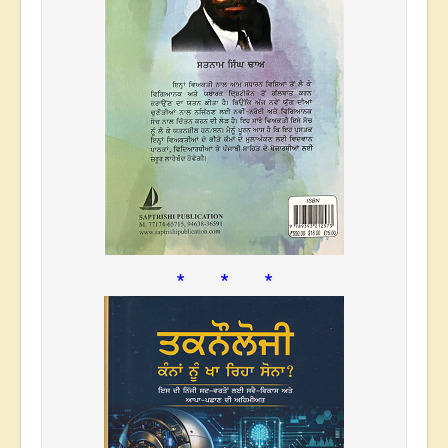
* * *