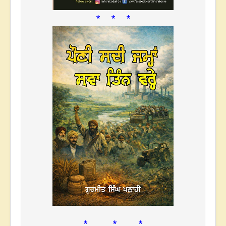
* * *
* * *