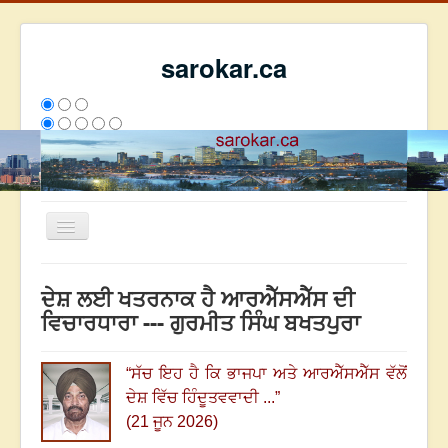
sarokar.ca
Toggle
Navigation
ਮੁੱਖ ਪੰਨਾ
ਦੇਸ਼ ਲਈ ਖਤਰਨਾਕ ਹੈ ਆਰਐੱਸਐੱਸ ਦੀ
ਰਚਨਾਵਾਂ
ਵਿਚਾਰਧਾਰਾ --- ਗੁਰਮੀਤ ਸਿੰਘ ਬਖਤਪੁਰਾ
ਸਰੋਕਾਰ ਦੇ ਲੇਖਕ
“
ਸੱਚ ਇਹ ਹੈ ਕਿ ਭਾਜਪਾ ਅਤੇ ਆਰਐੱਸਐੱਸ ਵੱਲੋਂ
ਸੰਪਰਕ
ਦੇਸ਼ ਵਿੱਚ ਹਿੰਦੂਤਵਵਾਦੀ ...
”
We have 63 guests and no members online
(21 ਜੂਨ 2026)
ਇਸ ਹਫਤੇ
23598
ਇਸ ਮਹੀਨੇ
32389
2796164