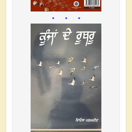
* * *