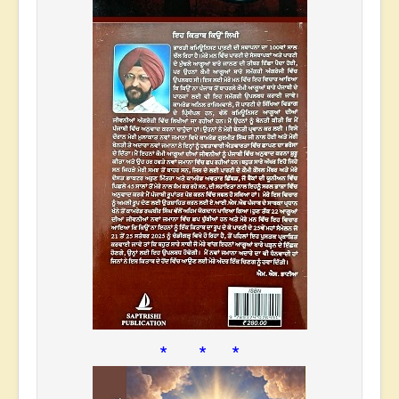
* * *