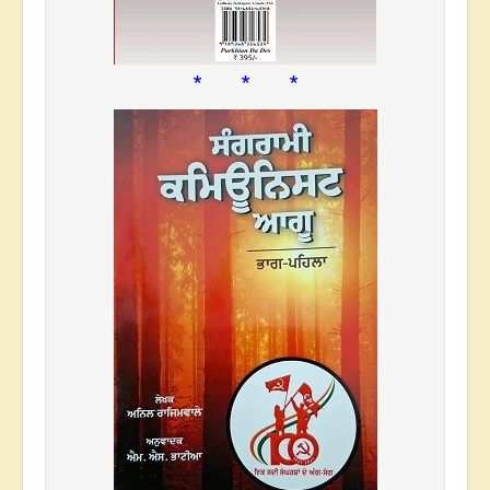
* * *