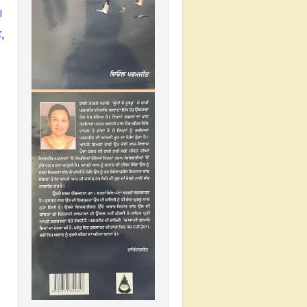
।
ਤ
,