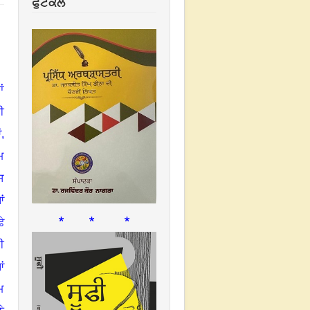
ਫੁਟਕਲ
ਂ
ੀ
,
ਮ
ਸ
ਂ
* * *
ੇ
ੀ
ਂ
ਮ