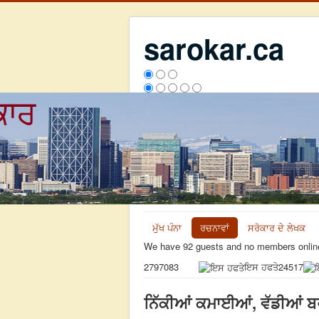
sarokar.ca
ਮੁੱਖ ਪੰਨਾ
ਰਚਨਾਵਾਂ
ਸਰੋਕਾਰ ਦੇ ਲੇਖਕ
We have 92 guests and no members onlin
ਇਸ ਹਫਤੇ
24517
2797083
ਨਿੱਕੀਆਂ ਕਮਾਈਆਂ, ਵੱਡੀਆਂ ਬਰਕ