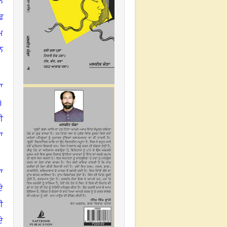
ੇ
ਢ
ਮ
ਨ
ਾ
।
ੀ
ਾ
ਾ
ੇ
ੀ
ੇ