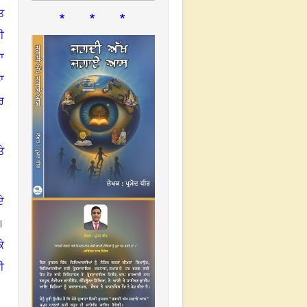
* * *
ੁਤ
ੀ
ਾ
ਾ
ਰ
ੇ
ੇ
।
ੇ
ੀ