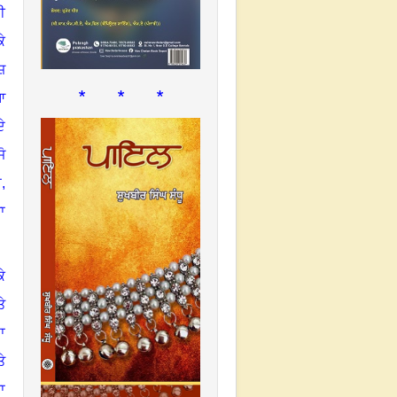
ੀ
ੇ
ਜ਼
* * *
ਆ
ੇ
ਜੋ
,
ਪਾ
ੇ
ੇ
ਾ
ੇ
ਾ