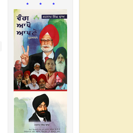
* * *