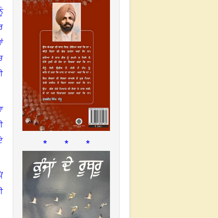
ੰ
ਰ
ਂ
ਚ
ੀ
ਆ
ੀ
* * *
ਏ
ਂ
ੀ