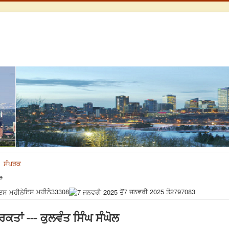
ਸੰਪਰਕ
e
ਇਸ ਮਹੀਨੇ
33308
7 ਜਨਵਰੀ 2025 ਤੋਂ
2797083
ਤਾਂ --- ਕੁਲਵੰਤ ਸਿੰਘ ਸੰਘੋਲ