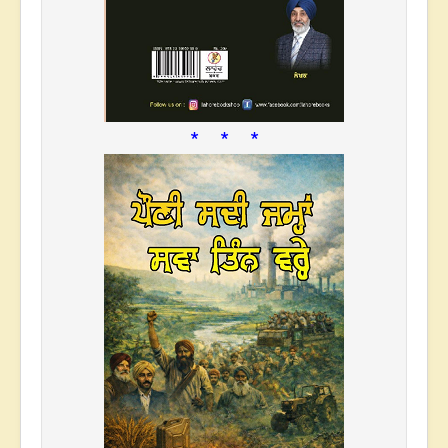
* * *