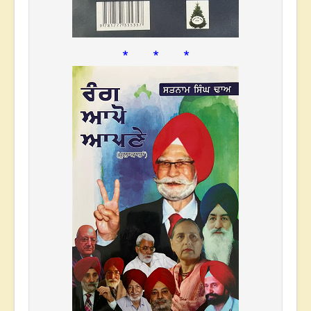
* * *