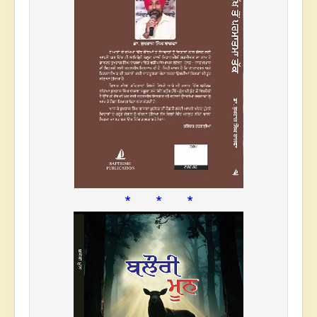
* * *