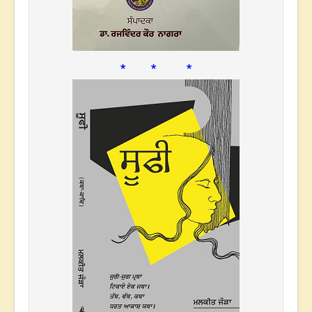
* * *