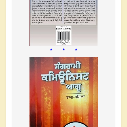
* * *