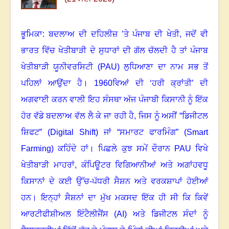
ਭੂਮਿਕਾ: ਬਦਲਾਅ ਦੀ ਦਹਿਲੀਜ਼ ’ਤੇ ਪੰਜਾਬ ਦੀ ਖੇਤੀ, ਜਦੋਂ ਵੀ
ਭਾਰਤ ਵਿੱਚ ਖੇਤੀਬਾੜੀ ਦੇ ਸੁਧਾਰਾਂ ਦੀ ਗੱਲ ਚੱਲਦੀ ਹੈ
ਤਾਂ ਪੰਜਾਬ
ਖੇਤੀਬਾੜੀ ਯੂਨੀਵਰਸਿਟੀ (
PAU)
ਲੁਧਿਆਣਾ ਦਾ ਨਾਮ ਸਭ ਤੋਂ
ਪਹਿਲਾਂ ਆਉਂਦਾ ਹੈ।
1960
ਵਿਆਂ ਦੀ ‘ਹਰੀ ਕ੍ਰਾਂਤੀ
’
ਦੀ
ਅਗਵਾਈ ਕਰਨ ਵਾਲੀ ਇਹ ਸੰਸਥਾ ਅੱਜ ਪੰਜਾਬੀ ਕਿਸਾਨੀ ਨੂੰ ਇੱਕ
ਹੋਰ ਵੱਡੇ ਬਦਲਾਅ ਵੱਲ ਲੈ ਕੇ ਜਾ ਰਹੀ ਹੈ
,
ਜਿਸ ਨੂੰ ਅਸੀਂ “ਡਿਜੀਟਲ
ਸ਼ਿਫਟ” (
Digita
l
Shift)
ਜਾਂ “ਸਮਾਰਟ ਫਾਰਮਿੰਗ” (
Smart
Farming)
ਕਹਿੰਦੇ ਹਾਂ
।
ਪਿਛਲੇ ਕੁਝ
ਸਮੇਂ ਦੌਰਾਨ
PAU
ਵਿਖੇ
ਖੇਤੀਬਾੜੀ ਮਾਹਰਾਂ
,
ਕੰਪਿਊਟਰ ਵਿਗਿਆਨੀਆਂ ਅਤੇ ਅਗਾਂਹਵਧੂ
ਕਿਸਾਨਾਂ ਦੇ ਕਈ ਉੱਚ-ਪੱਧਰੀ ਸੈਸ਼ਨ ਅਤੇ ਵਰਕਸ਼ਾਪਾਂ ਹੋਈਆਂ
ਹਨ। ਇਨ੍ਹਾਂ ਸੈਸ਼ਨਾਂ ਦਾ ਮੁੱਖ ਮਕਸਦ ਇੱਕ ਹੀ ਸੀ ਕਿ ਕਿਵੇਂ
ਆਰਟੀਫੀਸ਼ੀਅਲ ਇੰਟੈਲੀਜੈਂਸ (
AI)
ਅਤੇ ਡਿਜੀਟਲ ਸੰਦਾਂ ਨੂੰ