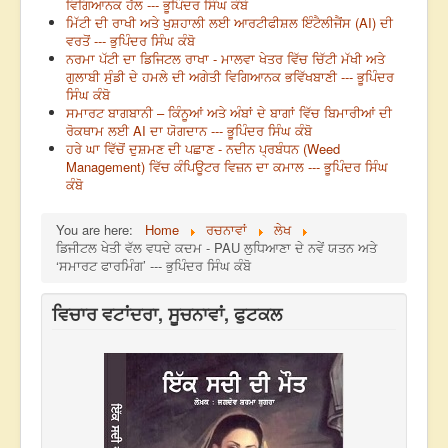
ਵਿਗਿਆਨਕ ਹੱਲ --- ਭੂਪਿੰਦਰ ਸਿੰਘ ਕੰਬੋ
ਮਿੱਟੀ ਦੀ ਰਾਖੀ ਅਤੇ ਖੁਸ਼ਹਾਲੀ ਲਈ ਆਰਟੀਫੀਸ਼ਲ ਇੰਟੈਲੀਜੈਂਸ (AI) ਦੀ
ਵਰਤੋਂ --- ਭੁਪਿੰਦਰ ਸਿੰਘ ਕੰਬੋ
ਨਰਮਾ ਪੱਟੀ ਦਾ ਡਿਜਿਟਲ ਰਾਖਾ - ਮਾਲਵਾ ਖੇਤਰ ਵਿੱਚ ਚਿੱਟੀ ਮੱਖੀ ਅਤੇ
ਗੁਲਾਬੀ ਸੁੰਡੀ ਦੇ ਹਮਲੇ ਦੀ ਅਗੇਤੀ ਵਿਗਿਆਨਕ ਭਵਿੱਖਬਾਣੀ --- ਭੂਪਿੰਦਰ
ਸਿੰਘ ਕੰਬੋ
ਸਮਾਰਟ ਬਾਗਬਾਨੀ – ਕਿੰਨੂਆਂ ਅਤੇ ਅੰਬਾਂ ਦੇ ਬਾਗਾਂ ਵਿੱਚ ਬਿਮਾਰੀਆਂ ਦੀ
ਰੋਕਥਾਮ ਲਈ AI ਦਾ ਯੋਗਦਾਨ --- ਭੂਪਿੰਦਰ ਸਿੰਘ ਕੰਬੋ
ਹਰੇ ਘਾ ਵਿੱਚੋਂ ਦੁਸ਼ਮਣ ਦੀ ਪਛਾਣ - ਨਦੀਨ ਪ੍ਰਬੰਧਨ (Weed
Management) ਵਿੱਚ ਕੰਪਿਊਟਰ ਵਿਜ਼ਨ ਦਾ ਕਮਾਲ --- ਭੂਪਿੰਦਰ ਸਿੰਘ
ਕੰਬੋ
You are here:
Home
ਰਚਨਾਵਾਂ
ਲੇਖ
ਡਿਜੀਟਲ ਖੇਤੀ ਵੱਲ ਵਧਦੇ ਕਦਮ - PAU ਲੁਧਿਆਣਾ ਦੇ ਨਵੇਂ ਯਤਨ ਅਤੇ
‘ਸਮਾਰਟ ਫਾਰਮਿੰਗ’ --- ਭੁਪਿੰਦਰ ਸਿੰਘ ਕੰਬੋ
ਵਿਚਾਰ ਵਟਾਂਦਰਾ, ਸੂਚਨਾਵਾਂ, ਫੁਟਕਲ