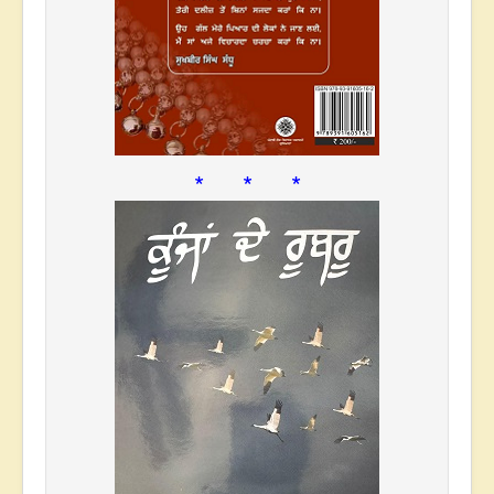
* * *