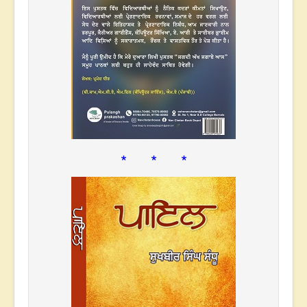
* * *