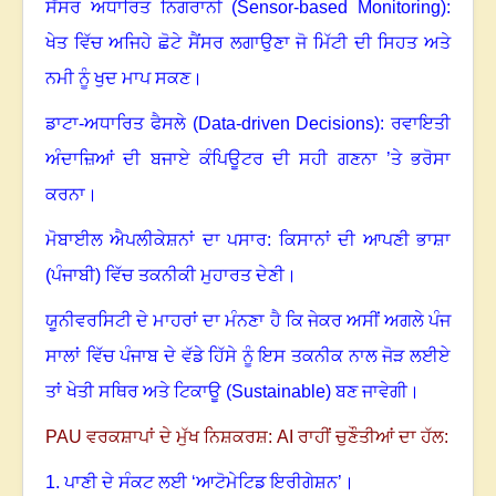
ਸੈਂਸਰ ਅਧਾਰਿਤ ਨਿਗਰਾਨੀ (
Sensor-based Monitoring):
ਖੇਤ ਵਿੱਚ ਅਜਿਹੇ ਛੋਟੇ ਸੈਂਸਰ ਲਗਾਉਣਾ ਜੋ ਮਿੱਟੀ ਦੀ ਸਿਹਤ ਅਤੇ
ਨਮੀ ਨੂੰ ਖੁਦ ਮਾਪ ਸਕਣ।
ਡਾਟਾ-ਅਧਾਰਿਤ ਫੈਸਲੇ (
Data-driven Decisions):
ਰਵਾਇਤੀ
ਅੰਦਾਜ਼ਿਆਂ ਦੀ ਬਜਾਏ ਕੰਪਿਊਟਰ ਦੀ ਸਹੀ ਗਣਨਾ ’ਤੇ ਭਰੋਸਾ
ਕਰਨਾ।
ਮੋਬਾਈਲ ਐਪਲੀਕੇਸ਼ਨਾਂ ਦਾ ਪਸਾਰ: ਕਿਸਾਨਾਂ ਦੀ ਆਪਣੀ ਭਾਸ਼ਾ
(ਪੰਜਾਬੀ) ਵਿੱਚ ਤਕਨੀਕੀ ਮੁਹਾਰਤ ਦੇਣੀ।
ਯੂਨੀਵਰਸਿਟੀ ਦੇ ਮਾਹਰਾਂ ਦਾ ਮੰਨਣਾ ਹੈ ਕਿ ਜੇਕਰ ਅਸੀਂ ਅਗਲੇ ਪੰਜ
ਸਾਲਾਂ ਵਿੱਚ ਪੰਜਾਬ ਦੇ ਵੱਡੇ ਹਿੱਸੇ ਨੂੰ ਇਸ ਤਕਨੀਕ ਨਾਲ ਜੋੜ ਲਈਏ
ਤਾਂ ਖੇਤੀ ਸਥਿਰ ਅਤੇ ਟਿਕਾਊ (
Sustainab
l
e)
ਬਣ ਜਾਵੇਗੀ।
PAU
ਵਰਕਸ਼ਾਪਾਂ ਦੇ ਮੁੱਖ ਨਿਸ਼ਕਰਸ਼:
AI
ਰਾਹੀਂ ਚੁਣੌਤੀਆਂ ਦਾ ਹੱਲ:
1.
ਪਾਣੀ ਦੇ ਸੰਕਟ ਲਈ ‘ਆਟੋਮੇਟਿਡ ਇਰੀਗੇਸ਼ਨ’
।