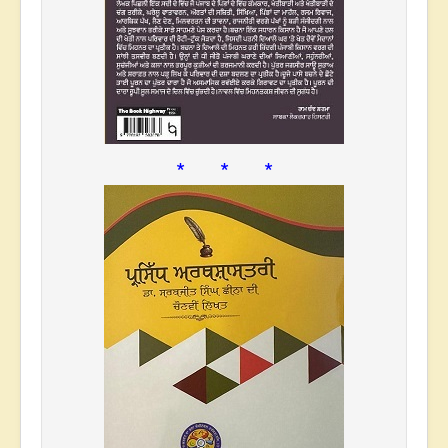
* * *