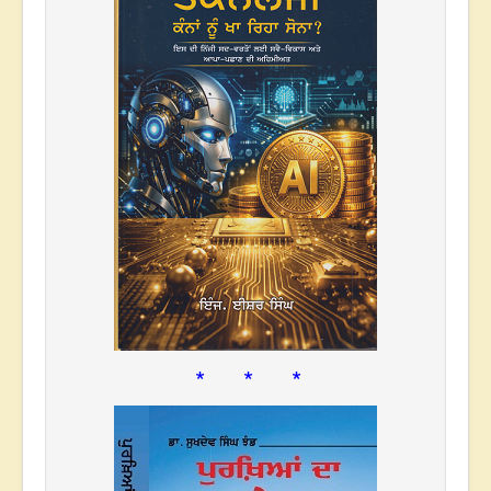
* * *