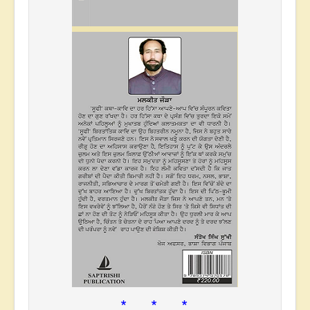
* * *