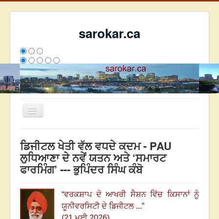
sarokar.ca
Toggle
Navigation
ਮੁੱਖ ਪੰਨਾ
ਡਿਜੀਟਲ ਖੇਤੀ ਵੱਲ ਵਧਦੇ ਕਦਮ - PAU
ਰਚਨਾਵਾਂ
ਲੁਧਿਆਣਾ ਦੇ ਨਵੇਂ ਯਤਨ ਅਤੇ ‘ਸਮਾਰਟ
ਫਾਰਮਿੰਗ’ --- ਭੁਪਿੰਦਰ ਸਿੰਘ ਕੰਬੋ
ਸਰੋਕਾਰ ਦੇ ਲੇਖਕ
ਸੰਪਰਕ
“
ਵਰਕਸ਼ਾਪ ਦੇ ਆਖਰੀ ਸੈਸ਼ਨ ਵਿੱਚ ਕਿਸਾਨਾਂ ਨੂੰ
We have 172 guests and no members online
ਯੂਨੀਵਰਸਿਟੀ ਦੇ ਡਿਜੀਟਲ ...
”
ਇਸ ਹਫਤੇ
36808
ਇਸ ਮਹੀਨੇ
45599
2809374
(21 ਮਈ 2026)