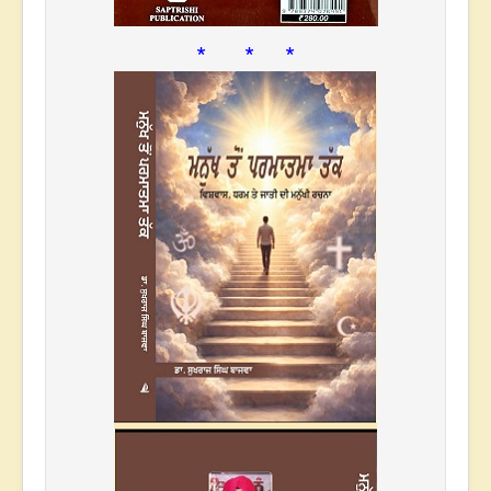
* * *