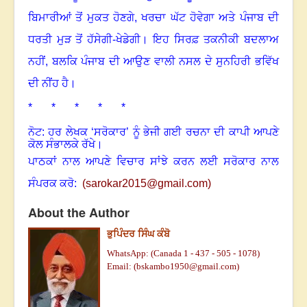
ਬਿਮਾਰੀਆਂ ਤੋਂ ਮੁਕਤ ਹੋਣਗੇ
,
ਖਰਚਾ ਘੱਟ ਹੋਵੇਗਾ ਅਤੇ ਪੰਜਾਬ ਦੀ
ਧਰਤੀ ਮੁੜ ਤੋਂ ਹੱਸੇਗੀ-ਖੇਡੇਗੀ। ਇਹ ਸਿਰਫ਼ ਤਕਨੀਕੀ ਬਦਲਾਅ
ਨਹੀਂ
,
ਬਲਕਿ ਪੰਜਾਬ ਦੀ ਆਉਣ ਵਾਲੀ ਨਸਲ ਦੇ ਸੁਨਹਿਰੀ ਭਵਿੱਖ
ਦੀ ਨੀਂਹ ਹੈ।
* * * * *
ਨੋਟ: ਹਰ ਲੇਖਕ ‘ਸਰੋਕਾਰ’ ਨੂੰ ਭੇਜੀ ਗਈ ਰਚਨਾ ਦੀ ਕਾਪੀ ਆਪਣੇ
ਕੋਲ ਸੰਭਾਲਕੇ ਰੱਖੇ।
ਪਾਠਕਾਂ ਨਾਲ ਆਪਣੇ ਵਿਚਾਰ ਸਾਂਝੇ ਕਰਨ ਲਈ ਸਰੋਕਾਰ ਨਾਲ
ਸੰਪਰਕ ਕਰੋ:
(
sarokar2015@gmail.c
om)
About the Author
ਭੁਪਿੰਦਰ ਸਿੰਘ ਕੰਬੋ
WhatsApp: (Canada 1 - 437 - 505 - 1078)
Email: (
bskambo1950@gmail.com)