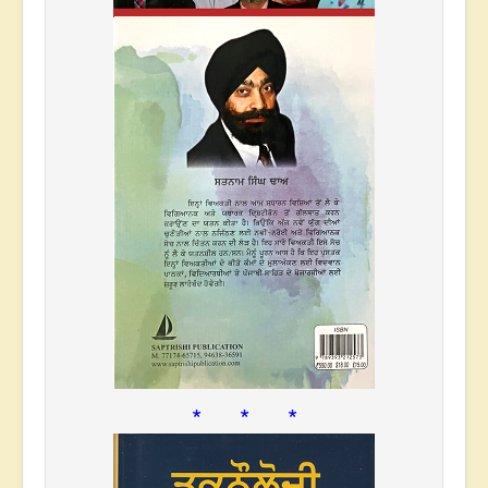
* * *