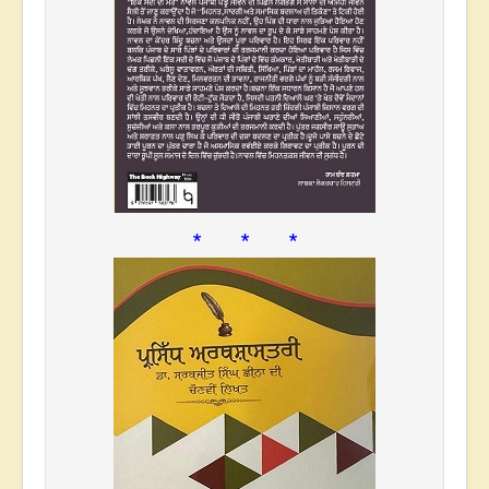
* * *