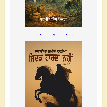
* * *