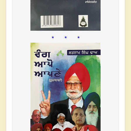
* * *