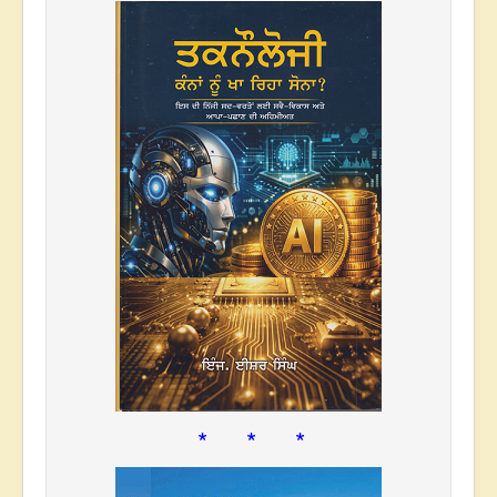
* * *