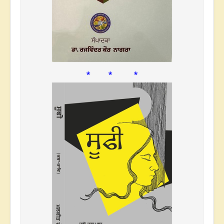
* * *