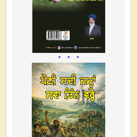
* * *