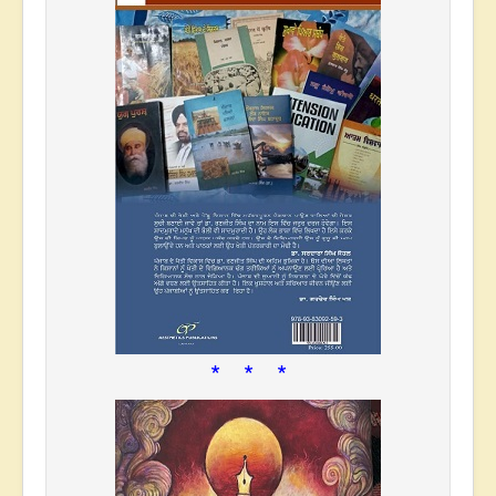
* * *