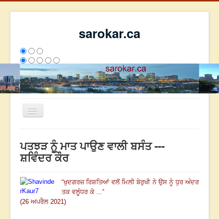
sarokar.ca
Toggle
Navigation
ਮੁੱਖ ਪੰਨਾ
ਪਤਝੜ ਨੂੰ ਮਾਤ ਪਾਉਣ ਵਾਲੀ ਬਸੰਤ ---
ਰਚਨਾਵਾਂ
ਸ਼ਵਿੰਦਰ ਕੌਰ
ਸਰੋਕਾਰ ਦੇ ਲੇਖਕ
“
ਖੁਦਗਰਜ਼ ਰਿਸ਼ਤਿਆਂ ਵਲੋਂ ਮਿਲੀ ਬੇਰੁਖੀ ਨੇ ਉਸ ਨੂੰ ਧੁਰ ਅੰਦਰ
ਸੰਪਰਕ
ਤਕ ਵਲੂੰਧਰ ਕੇ ...
”
We have 297 guests and no members online
(26 ਅਪਰੈਲ 2021)
ਇਸ ਹਫਤੇ
34502
ਇਸ ਮਹੀਨੇ
43293
2807068