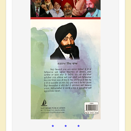
* * *