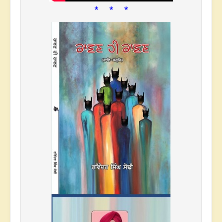
* * *