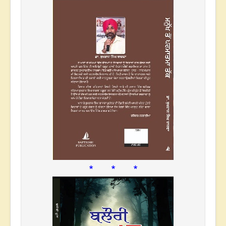
* * *