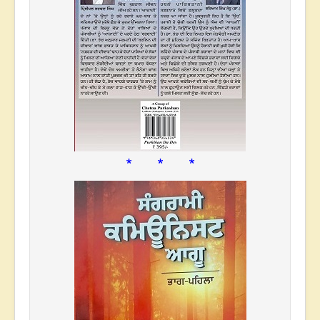
* * *