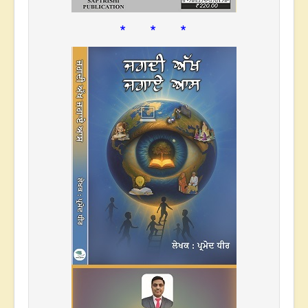
* * *