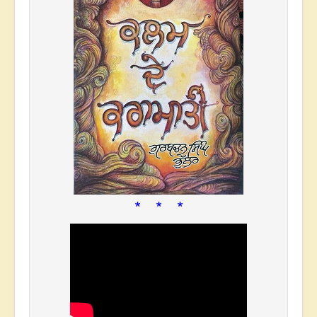
* * *