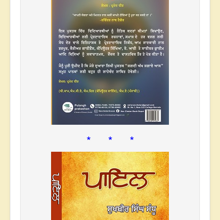
* * *