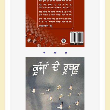
* * *