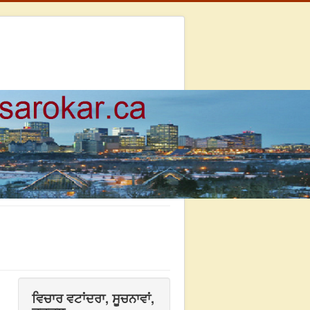
ਵਿਚਾਰ ਵਟਾਂਦਰਾ, ਸੂਚਨਾਵਾਂ,