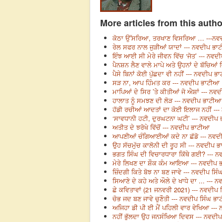
More articles from this autho
ਕੋਠਾ ਉੱਸਰਿਆ, ਤਰਖਾਣ ਵਿਸਰਿਆ … ---ਨਵ
ਰੇਲ ਸਫਰ ਨਾਲ ਜੁੜੀਆਂ ਯਾਦਾਂ --- ਨਵਦੀਪ ਭ
ਇੰਝ ਆਈ ਸੀ ਮੇਰੇ ਜੀਵਨ ਵਿੱਚ ‘ਜੋਤ’ --- ਨਵ
ਪੈਨਸ਼ਨ ਲੈਣ ਵਾਲੇ ਮਾਪੇ ਅਤੇ ਉਹਨਾਂ ਦੇ ਬੱਚਿਆ
ਪੈਸੇ ਬਿਨਾਂ ਕੋਈ ਪੁੱਛਦਾ ਵੀ ਨਹੀਂ --- ਨਵਦੀਪ 
ਸੜ ਨਾ, ਆਪ ਹਿੰਮਤ ਕਰ --- ਨਵਦੀਪ ਭਾਟੀਆ
ਮਾਪਿਆਂ ਦੇ ਸਿਰ ’ਤੇ ਕੀਤੀਆਂ ਜੋ ਐਸ਼ਾਂ --- ਨ
ਹਾਲਾਤ ਨੂੰ ਸਮਝਣ ਦੀ ਲੋੜ --- ਨਵਦੀਪ ਭਾਟੀਆ
ਹੱਡੀ ਰਚੀਆਂ ਆਦਤਾਂ ਦਾ ਕੋਈ ਇਲਾਜ ਨਹੀਂ --
‘ਸਾਵਧਾਨੀ ਹਟੀ, ਦੁਰਘਟਨਾ ਘਟੀ’ --- ਨਵਦੀਪ
ਅਤੀਤ ਦੇ ਝਰੋਖੇ ਵਿੱਚੋਂ --- ਨਵਦੀਪ ਭਾਟੀਆ
ਆਪਣੀਆਂ ਚੰਗਿਆਈਆਂ ਕਦੇ ਨਾ ਛੱਡੋ --- ਨਵ
ਉਹ ਸੱਚਮੁੱਚ ਕਾਲੋਨੀ ਦੀ ਰੂਹ ਸੀ --- ਨਵਦੀਪ 
ਭਗਤ ਸਿੰਘ ਦੀ ਵਿਚਾਰਧਾਰਾ ਕਿੱਥੇ ਗਈ? --- 
ਮੇਰੇ ਲਿਖਣ ਦਾ ਸ਼ੌਕ ਕੰਮ ਆਇਆ --- ਨਵਦੀਪ
ਜ਼ਿੰਦਗੀ ਕਿਤੇ ਬੋਝ ਨਾ ਬਣ ਜਾਵੇ --- ਨਵਦੀਪ ਸਿ
ਸਿਆਣੇ ਦੇ ਕਹੇ ਅਤੇ ਔਲੇ ਦੇ ਖਾਧੇ ਦਾ ... ---
ਛੇ ਕਵਿਤਾਵਾਂ (21 ਜਨਵਰੀ 2021) --- ਨਵਦੀਪ
ਚੋਭ ਜਦ ਬਣ ਜਾਵੇ ਚੁਣੌਤੀ --- ਨਵਦੀਪ ਸਿੰਘ ਭ
ਅਜਿਹਾ ਡੀ ਪੀ ਈ ਮੈਂ ਪਹਿਲੀ ਵਾਰ ਵੇਖਿਆ ---
ਨਹੀਂ ਭੁੱਲਦਾ ਉਹ ਜਨਸੰਖਿਆ ਦਿਵਸ --- ਨਵਦੀ