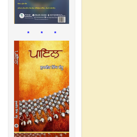
* * *