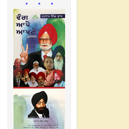
* * *