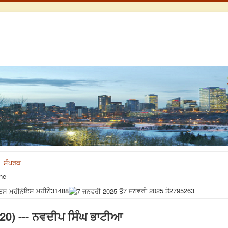
ਸੰਪਰਕ
ne
ਇਸ ਮਹੀਨੇ
31488
7 ਜਨਵਰੀ 2025 ਤੋਂ
2795263
020) --- ਨਵਦੀਪ ਸਿੰਘ ਭਾਟੀਆ