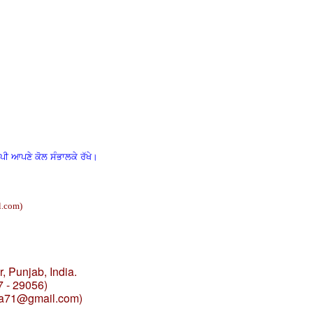
ਾਪੀ ਆਪਣੇ ਕੋਲ ਸੰਭਾਲਕੇ ਰੱਖੇ।
l.com
)
, Punjab, India.
7 - 29056)
ia71@gmail.com
)