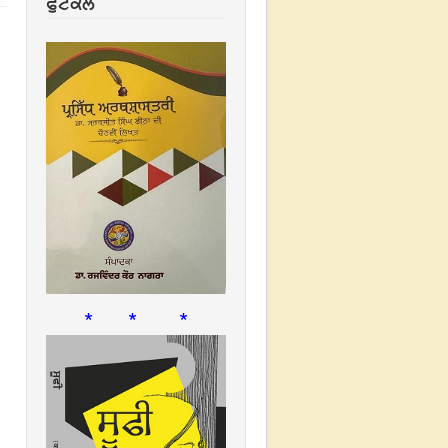
ਫੁਟਕਲ
* * *