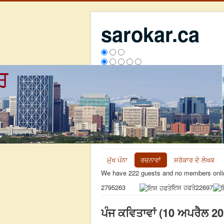
sarokar.ca
ਮੁੱਖ ਪੰਨਾ
ਰਚਨਾਵਾਂ
ਸਰੋਕਾਰ ਦੇ ਲੇਖਕ
We have 222 guests and no members onli
ਇਸ ਹਫਤੇ
22697
2795263
ਪੰਜ ਕਵਿਤਾਵਾਂ (10 ਅਪਰੈਲ 2