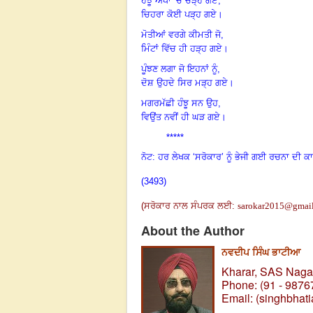
ਹੰਝੂ ਅੱਖਾਂ ’ਚ ਚੜ੍ਹ ਗਏ,
ਚਿਹਰਾ ਕੋਈ ਪੜ੍ਹ ਗਏ।
ਮੋਤੀਆਂ ਵਰਗੇ ਕੀਮਤੀ ਜੋ,
ਮਿੰਟਾਂ ਵਿੱਚ ਹੀ ਹੜ੍ਹ ਗਏ।
ਪੂੰਝਣ ਲਗਾ ਜੋ ਇਹਨਾਂ ਨੂੰ,
ਦੋਸ਼ ਉਹਦੇ ਸਿਰ ਮੜ੍ਹ ਗਏ।
ਮਗਰਮੱਛੀ ਹੰਝੂ ਸਨ ਉਹ,
ਵਿਉਂਤ ਨਵੀਂ ਹੀ ਘੜ ਗਏ।
*****
ਨੋਟ: ਹਰ ਲੇਖਕ ‘ਸਰੋਕਾਰ’ ਨੂੰ ਭੇਜੀ ਗਈ ਰਚਨਾ ਦੀ ਕ
(3493)
(
ਸਰੋਕਾਰ ਨਾਲ ਸੰਪਰਕ ਲਈ
:
sarokar2015@gmai
About the Author
ਨਵਦੀਪ ਸਿੰਘ ਭਾਟੀਆ
Kharar, SAS Nagar
Phone: (91 - 9876
Email: (
singhbhat