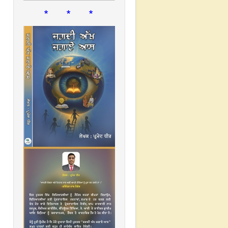
* * *