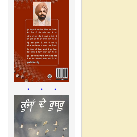
* * *