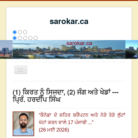
sarokar.ca
Toggle
Navigation
ਮੁੱਖ ਪੰਨਾ
(1) ਕਿਰਤ ਨੂੰ ਸਿਜਦਾ, (2) ਜੰਗ ਅਤੇ ਖੇਡਾਂ ---
ਰਚਨਾਵਾਂ
ਪ੍ਰਿੰ. ਹਰਦੀਪ ਸਿੰਘ
ਸਰੋਕਾਰ ਦੇ ਲੇਖਕ
“ਕੈਨੇਡਾ ਦੇ ਸ਼ਹਿਰ ਬਰੈਂਪਟਨ ਅਤੇ ਨੇੜੇ ਤੇੜੇ ਲੁੱਟਾਂ
ਸੰਪਰਕ
ਖੋਹਾਂ ਕਰਨ ਵਾਲੇ 17 ਪੰਜਾਬੀ ...”
We have 331 guests and no members online
(26 ਮਈ 2026)
ਇਸ ਹਫਤੇ
35716
ਇਸ ਮਹੀਨੇ
44507
2808282