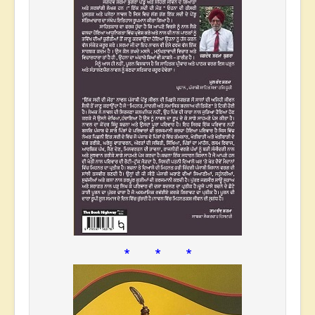
* * *