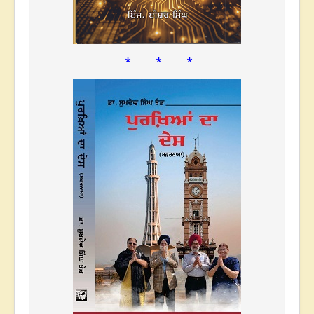
* * *