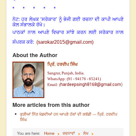
* * * * *
ਨੋਟ: ਹਰ ਲੇਖਕ ‘ਸਰੋਕਾਰ’ ਨੂੰ ਭੇਜੀ ਗਈ ਰਚਨਾ ਦੀ ਕਾਪੀ ਆਪਣੇ
ਕੋਲ ਸੰਭਾਲਕੇ ਰੱਖੇ।
ਪਾਠਕਾਂ ਨਾਲ ਆਪਣੇ ਵਿਚਾਰ ਸਾਂਝੇ ਕਰਨ ਲਈ ਸਰੋਕਾਰ ਨਾਲ
ਸੰਪਰਕ ਕਰੋ:
(
sarokar2015@gmail.c
om)
About the Author
ਪ੍ਰਿੰ. ਹਰਦੀਪ ਸਿੰਘ
Sangrur, Punjab, India.
WhatsApp: (91 - 94176 - 65241)
hardeepsingh8168@gmail.com
)
Email: (
More articles from this author
ਕੁੜੀਆਂ ਨਿੱਤ ਖੇਡਦੀਆਂ ਹਨ ਆਪਣੇ ਹੱਕਾਂ ਦੀ ਕਬੱਡੀ --- ਪ੍ਰਿੰ. ਹਰਦੀਪ
ਸਿੰਘ
You are here:
Home
ਰਚਨਾਵਾਂ
ਲੇਖ