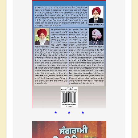
* * *