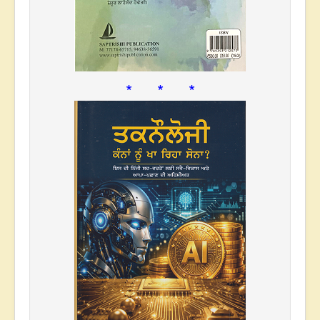
* * *