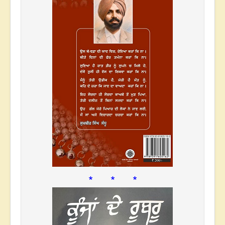
* * *