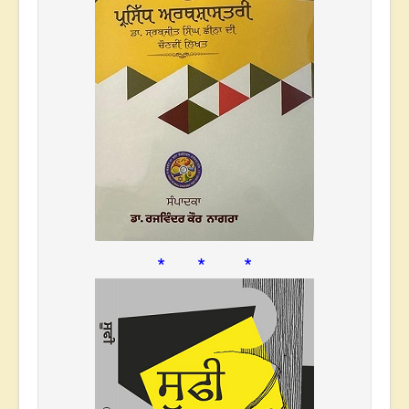
* * *