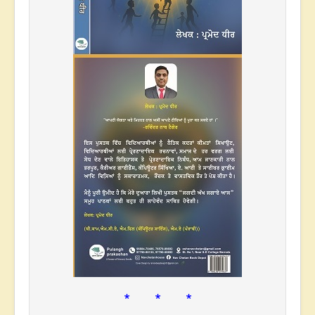
* * *