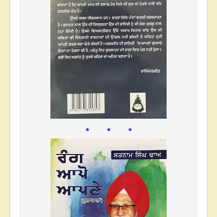
* * *