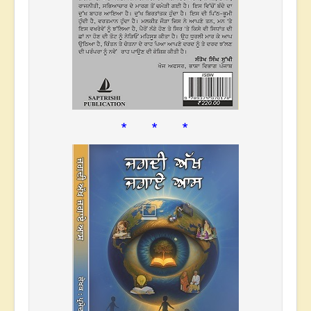
* * *