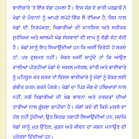
ਭਾਈਚਾਰੇ ’ਤੇ ਇੱਕ ਵੱਡਾ ਹਮਲਾ ਹੈ
।
ਇਸ ਜੰਗ ਦੇ ਭਾਰੀ ਪਰਛਾਵੇਂ ਨੇ
ਖੇਡਾਂ ਦੇ ਮੈਦਾਨਾਂ ਨੂੰ ਆਪਣੇ ਲਪੇਟੇ ਵਿੱਚ ਲੈ ਰੱਖਿਆ ਹੈ
,
ਜਿਸ ਨਾਲ
ਖੇਡਾਂ ਦੀ ਨਿਰਪੱਖਤਾ
,
ਖਿਡਾਰੀਆਂ ਦੀ ਮਾਨਸਿਕ ਅਤੇ ਸਰੀਰਕ
ਸੁਰੱਖਿਆ ਅਤੇ ਆਲਮੀ ਖੇਡ ਸੰਸਥਾਵਾਂ ਦੀ ਸਾਖ ਨੂੰ ਵੱਡੀ ਸੱਟ ਵੱਜੀ
ਹੈ
।
ਖੇਡਾਂ ਸਾਨੂੰ ਇਹ ਸਿਖਾਉਂਦੀਆਂ ਹਨ ਕਿ ਅਸੀਂ ਵਿਰੋਧੀ ਹੋ ਸਕਦੇ
ਹਾਂ
,
ਪਰ ਦੁਸ਼ਮਣ ਨਹੀਂ
।
ਜੇਕਰ ਅਸੀਂ ਚਾਹੁੰਦੇ ਹਾਂ ਕਿ ਆਉਣ
ਵਾਲੀਆਂ ਪੀੜ੍ਹੀਆਂ ਖੇਡਾਂ ਦੇ ਅਸਲ ਮਨੋਰਥ
,
ਸ਼ਾਂਤੀ ਅਤੇ ਭਾਈਚਾਰੇ
ਨੂੰ ਮਹਿਸੂਸ ਕਰ ਸਕਣ ਤਾਂ ਵਿਸ਼ਵ ਭਾਈਚਾਰੇ ਨੂੰ ਜੰਗਾਂ ਨੂੰ ਰੋਕਣ ਲਈ
ਗੰਭੀਰ ਯਤਨ ਕਰਨੇ ਪੈਣਗੇ
।
ਖੇਡਾਂ ਦਾ ਪਿੜ ਜੰਗ ਦੇ ਹਥਿਆਰਾਂ ਨਾਲ
ਨਹੀਂ
,
ਸਗੋਂ ਖਿਡਾਰੀਆਂ ਦੀ ਖੇਡ ਭਾਵਨਾ ਅਤੇ ਦਰਸ਼ਕਾਂ ਦੀਆਂ
ਤਾੜੀਆਂ ਨਾਲ ਗੂੰਜਣਾ ਚਾਹੀਦਾ ਹੈ
।
ਜੰਗਾਂ ਕਦੇ ਵੀ ਕਿਸੇ ਮਸਲੇ ਦਾ
ਹੱਲ ਨਹੀਂ ਹੁੰਦੀਆਂ
,
ਉਹ ਸਿਰਫ ਤਬਾਹੀ ਲਿਆਉਂਦੀਆਂ ਹਨ
,
ਜਦਕਿ
ਖੇਡਾਂ ਸਾਨੂੰ ਮੁੜ ਉੱਠਣ
,
ਜੁੜਨ ਅਤੇ ਜੀਵਨ ਦਾ ਜਸ਼ਨ ਮਨਾਉਣ ਦੀ
ਪ੍ਰੇਰਣਾ ਦਿੰਦੀਆਂ ਹਨ।