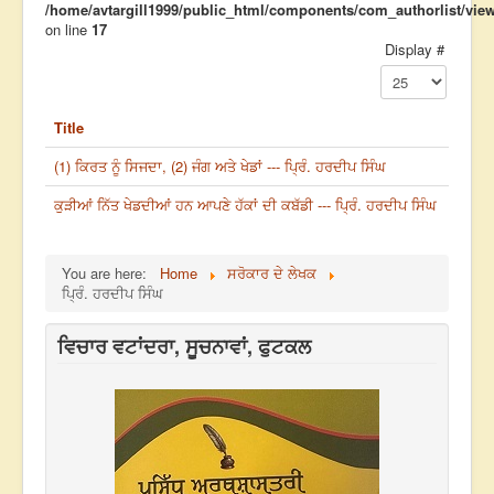
/home/avtargill1999/public_html/components/com_authorlist/views
on line
17
Display #
Title
(1) ਕਿਰਤ ਨੂੰ ਸਿਜਦਾ, (2) ਜੰਗ ਅਤੇ ਖੇਡਾਂ --- ਪ੍ਰਿੰ. ਹਰਦੀਪ ਸਿੰਘ
ਕੁੜੀਆਂ ਨਿੱਤ ਖੇਡਦੀਆਂ ਹਨ ਆਪਣੇ ਹੱਕਾਂ ਦੀ ਕਬੱਡੀ --- ਪ੍ਰਿੰ. ਹਰਦੀਪ ਸਿੰਘ
You are here:
Home
ਸਰੋਕਾਰ ਦੇ ਲੇਖਕ
ਪ੍ਰਿੰ. ਹਰਦੀਪ ਸਿੰਘ
ਵਿਚਾਰ ਵਟਾਂਦਰਾ, ਸੂਚਨਾਵਾਂ, ਫੁਟਕਲ