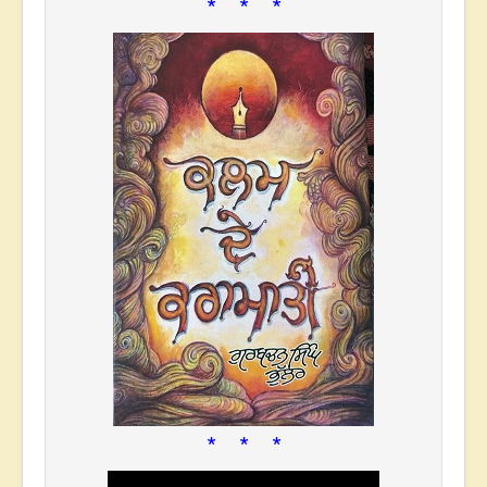
* * *
* * *