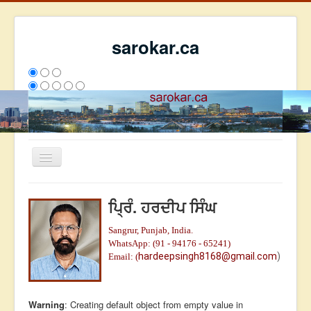
sarokar.ca
Toggle
Navigation
ਮੁੱਖ ਪੰਨਾ
ਪ੍ਰਿੰ. ਹਰਦੀਪ ਸਿੰਘ
ਰਚਨਾਵਾਂ
Sangrur, Punjab, India.
ਸਰੋਕਾਰ ਦੇ ਲੇਖਕ
WhatsApp: (91 - 94176 - 65241)
hardeepsingh8168@gmail.com
)
Email: (
ਸੰਪਰਕ
We have 78 guests and no members online
ਅੱਜ
4997
ਕੱਲ੍ਹ
6377
ਇਸ ਹਫਤੇ
20114
2792680
Warning
: Creating default object from empty value in