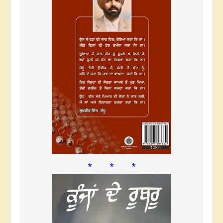
* * *