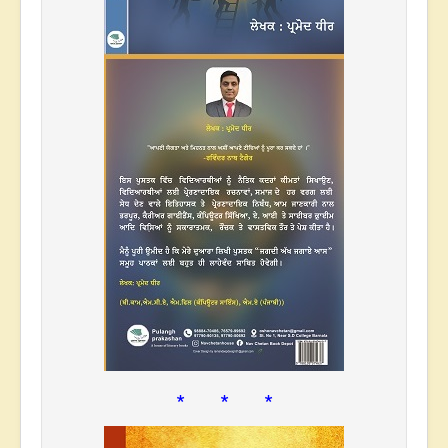
* * *