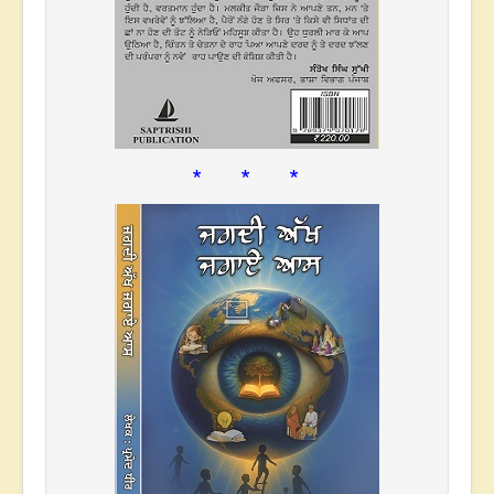
* * *