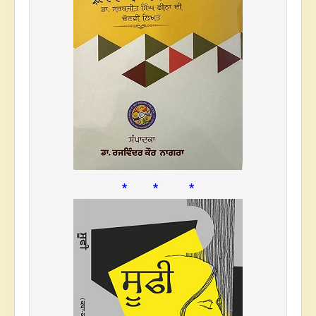
* * *