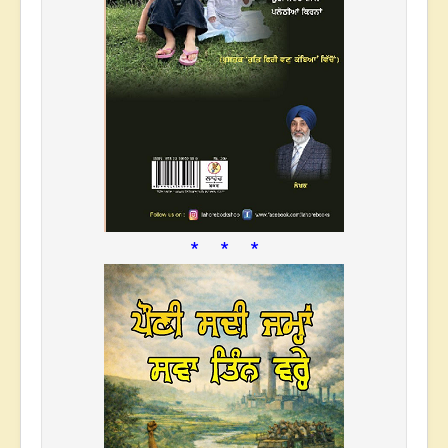
* * *