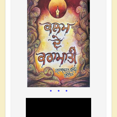
* * *