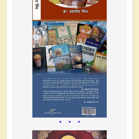
* * *