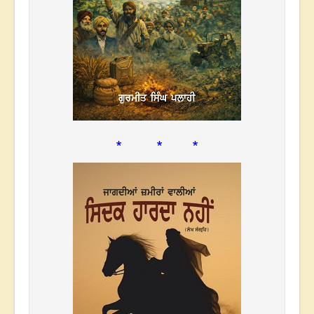
* * *