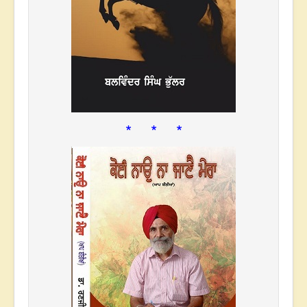
* * *