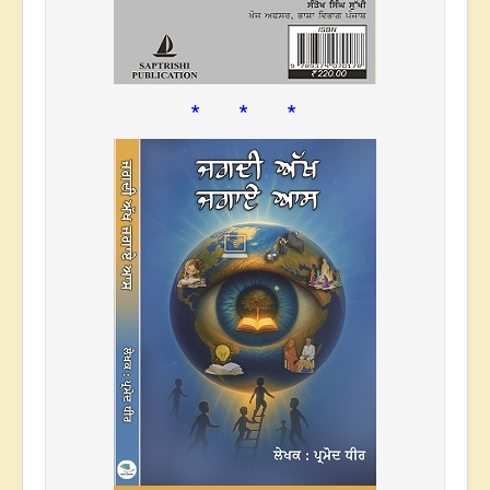
* * *