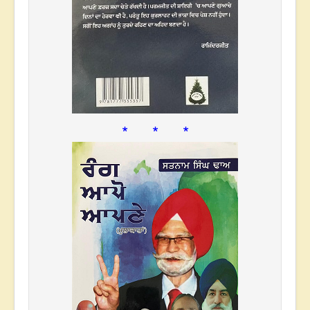
* * *