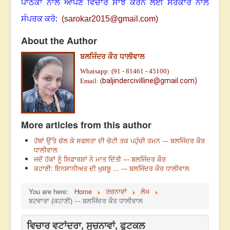
ਪਾਠਕਾਂ ਨਾਲ ਆਪਣੇ ਵਿਚਾਰ ਸਾਂਝੇ ਕਰਨ ਲਈ ਸਰੋਕਾਰ ਨਾਲ
ਸੰਪਰਕ ਕਰੋ:
(
sarokar2015@gmail.c
om)
About the Author
ਬਲਜਿੰਦਰ ਕੌਰ ਧਾਲੀਵਾਲ
Whatsapp: (91 - 81461 - 45100)
baljindercivilline@gmail.com)
Email: (
More articles from this author
ਹੱਥਾਂ ਉੱਤੇ ਚੱਲ ਕੇ ਸਫਲਤਾ ਦੀ ਚੋਟੀ ਤਕ ਪਹੁੰਚੀ ਰਮਨ --- ਬਲਜਿੰਦਰ ਕੌਰ
ਧਾਲੀਵਾਲ
ਜਦੋਂ ਹੱਕਾਂ ਨੂੰ ਸਿਫਾਰਸ਼ਾਂ ਨੇ ਮਾਤ ਦਿੱਤੀ --- ਬਲਜਿੰਦਰ ਕੌਰ
ਕਹਾਣੀ: ਇਨਸਾਨੀਅਤ ਦੀ ਖੁਸ਼ਬੂ ... --- ਬਲਜਿੰਦਰ ਕੌਰ ਧਾਲੀਵਾਲ
You are here:
Home
ਰਚਨਾਵਾਂ
ਲੇਖ
ਬਟਵਾਰਾ (ਕਹਾਣੀ) --- ਬਲਜਿੰਦਰ ਕੌਰ ਧਾਲੀਵਾਲ
ਵਿਚਾਰ ਵਟਾਂਦਰਾ, ਸੂਚਨਾਵਾਂ, ਫੁਟਕਲ