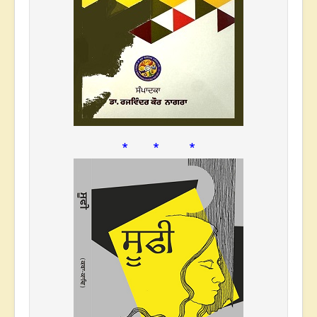
* * *