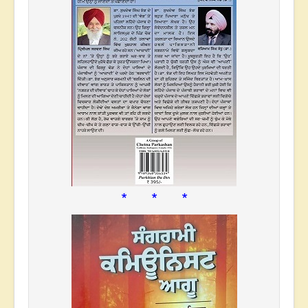
* * *