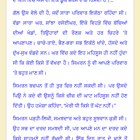
ਦੇ ਦਿਲ ਵਿੱਚ ਅੱਜ ਵੀ ਇੱਕ ਡੂੰਘੇ ਜ਼ਖਮ ਵਾਂਗ ਰਿਸਦੀ ਹੈ
।
...
ਗੱਲ ਉਸ ਵੇਲੇ ਦੀ ਹੈ, ਜਦੋਂ ਸਾਰਾ ਪਰਿਵਾਰ ਇਕੱਠਾ ਰਹਿੰਦਾ ਸੀ
।
ਵੱਡਾ ਸਾਰਾ ਘਰ
,
ਸਾਂਝਾ ਰਸੋਈਘਰ
,
ਇੱਕੋ ਵਿਹੜੇ ਵਿੱਚ ਬੱਚਿਆਂ
ਦੀਆਂ ਖੇਡਾਂ
,
ਤਿਉਹਾਰਾਂ ਦੀ ਰੌਣਕ ਅਤੇ ਹਰ ਚਿਹਰੇ ’ਤੇ
ਆਪਣਾਪਣ
।
ਚਾਚੇ-ਤਾਏ
,
ਭੈਣ-ਭਰਾ ਸਭ ਇਕੱਠੇ ਖਾਂਦੇ
,
ਹੱਸਦੇ ਅਤੇ
ਦੁੱਖ-ਸੁਖ ਵੰਡਦੇ ਸਨ
।
ਘਰ ਵਿੱਚ ਕਦੇ ਇਹ ਮਹਿਸੂਸ ਹੀ ਨਹੀਂ ਹੁੰਦਾ
ਸੀ ਕਿ ਕੋਈ ਕਿਸੇ ਤੋਂ ਵੱਖਰਾ ਹੈ
।
ਸਿਮਰਨ ਨੂੰ ਵੀ ਆਪਣੇ ਪਰਿਵਾਰ
’ਤੇ ਬਹੁਤ ਮਾਣ ਸੀ
।
ਸਿਮਰਨ ਬਚਪਨ ਤੋਂ ਹੀ ਤੁਰ ਫਿਰ ਨਹੀਂ ਸਕਦੀ ਸੀ
।
ਪਰ ਉਸਦੇ
ਪਿਉ ਨੇ ਕਦੇ ਵੀ ਉਸਨੂੰ ਕਿਸੇ ਚੀਜ਼ ਦੀ ਘਾਟ ਮਹਿਸੂਸ ਨਹੀਂ ਹੋਣ
ਦਿੱਤੀ
।
ਉਹ ਹਮੇਸ਼ਾ ਕਹਿੰਦਾ
, “
ਮੇਰੀ ਧੀ ਕਿਸੇ ਤੋਂ ਘੱਟ ਨਹੀਂ
।”
ਸਿਮਰਨ ਪੜ੍ਹੀ-ਲਿਖੀ
,
ਸਮਝਦਾਰ ਅਤੇ ਬਹੁਤ ਸੂਝਵਾਨ ਕੁੜੀ ਸੀ
।
ਉਹ ਸਭ ਦਾ ਦਰਦ ਸਮਝਦੀ ਸੀ
,
ਪਰ ਆਪਣੇ ਮਨ ਦਾ ਦਰਦ ਕਦੇ
ਕਿਸੇ ਸਾਹਮਣੇ ਨਹੀਂ ਰੱਖਦੀ ਸੀ
।
ਇੱਕ ਦਿਨ ਰਾਤ ਦੇ ਖਾਣੇ ਤੋਂ