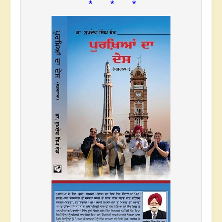
* * *