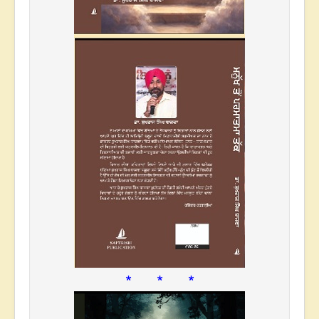
* * *