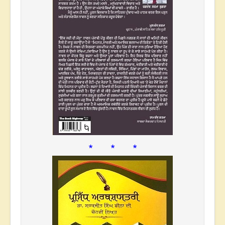
* * *