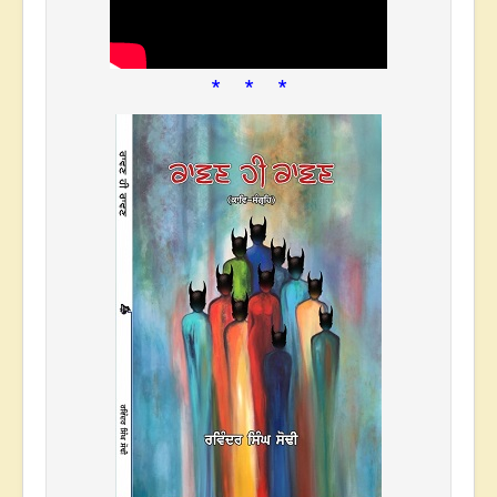
* * *