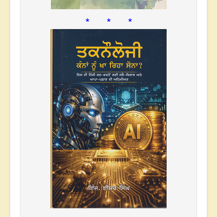
* * *