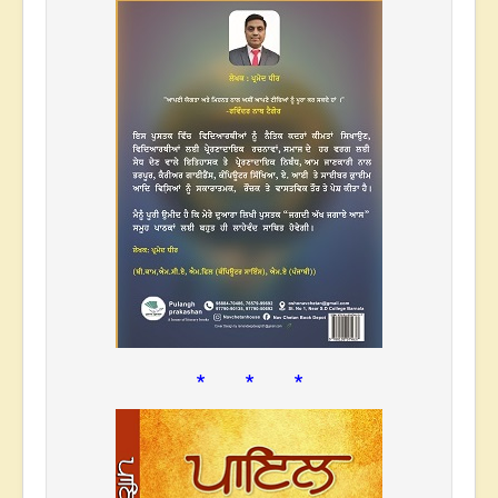
* * *