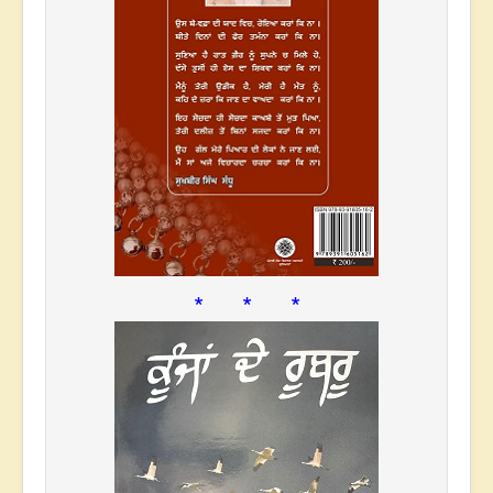
* * *