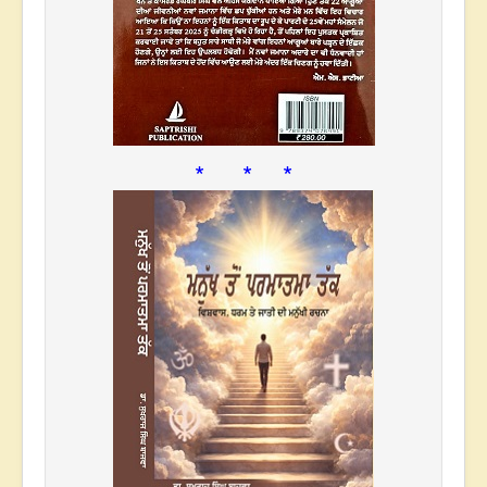
* * *