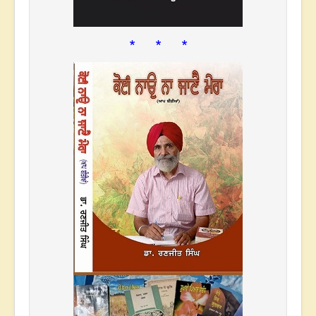
* * *