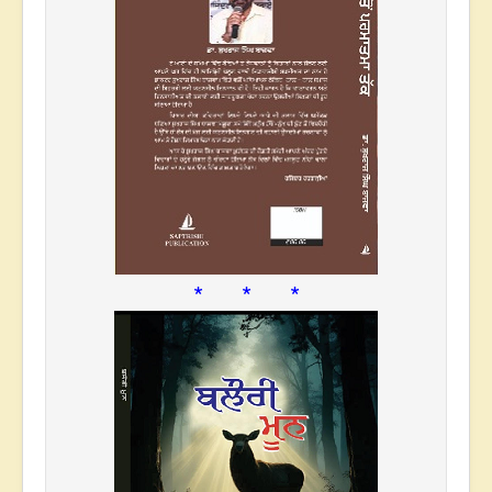
* * *