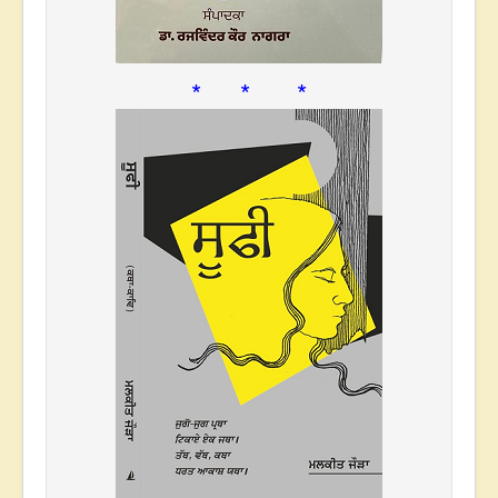
* * *