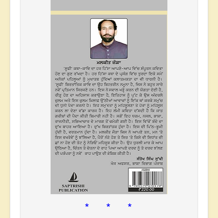
* * *