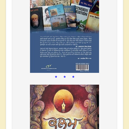
* * *