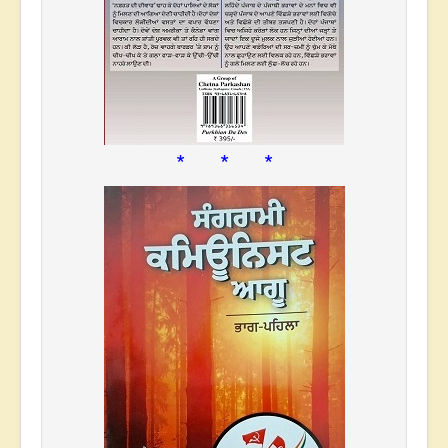
* * *