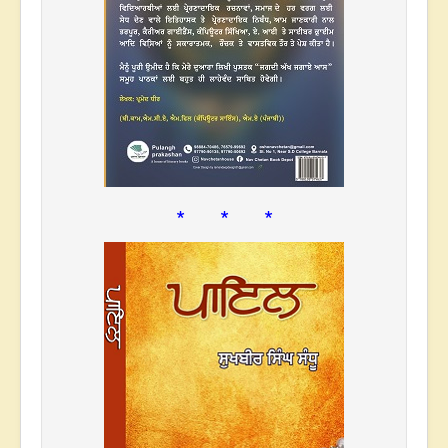
* * *