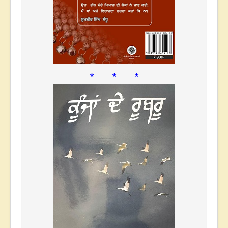
* * *