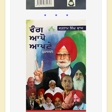
* * *