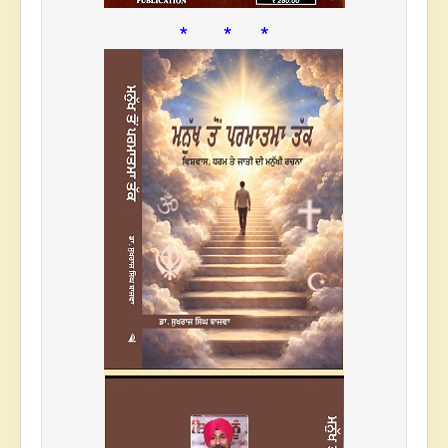
* * *