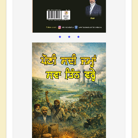
* * *