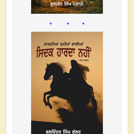
* * *