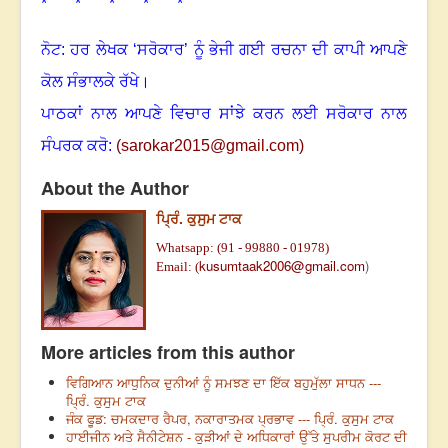
* * * * *
ਨੋਟ: ਹਰ ਲੇਖਕ ‘ਸਰੋਕਾਰ’ ਨੂੰ ਭੇਜੀ ਗਈ ਰਚਨਾ ਦੀ ਕਾਪੀ ਆਪਣੇ
ਕੋਲ ਸੰਭਾਲਕੇ ਰੱਖੇ।
ਪਾਠਕਾਂ ਨਾਲ ਆਪਣੇ ਵਿਚਾਰ ਸਾਂਝੇ ਕਰਨ ਲਈ ਸਰੋਕਾਰ ਨਾਲ
ਸੰਪਰਕ ਕਰੋ:
(
sarokar2015@gmail.c
om)
About the Author
ਪ੍ਰਿੰ. ਕੁਸੁਮ ਟਾਕ
Whatsapp: (91 - 99880 - 01978)
kusumtaak2006@gmail.com
)
Email:
(
More articles from this author
ਵਿਗਿਆਨ ਆਧੁਨਿਕ ਦੁਨੀਆਂ ਨੂੰ ਸਮਝਣ ਦਾ ਇੱਕ ਬਹੁਮੁੱਲਾ ਸਾਧਨ ---
ਪ੍ਰਿੰ. ਕੁਸੁਮ ਟਾਕ
ਜੰਕ ਫੂਡ: ਚਮਕਦਾਰ ਰੈਪਰ, ਨਕਾਰਾਤਮਕ ਪ੍ਰਭਾਵ --- ਪ੍ਰਿੰ. ਕੁਸੁਮ ਟਾਕ
ਹਾਈਜੀਨ ਅਤੇ ਸੈਨੀਟੇਸ਼ਨ - ਕੁੜੀਆਂ ਦੇ ਅਧਿਕਾਰਾਂ ਉੱਤੇ ਸੁਪਰੀਮ ਕੋਰਟ ਦੀ