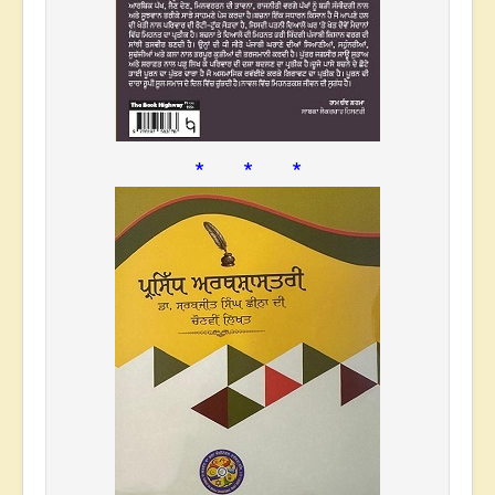
* * *