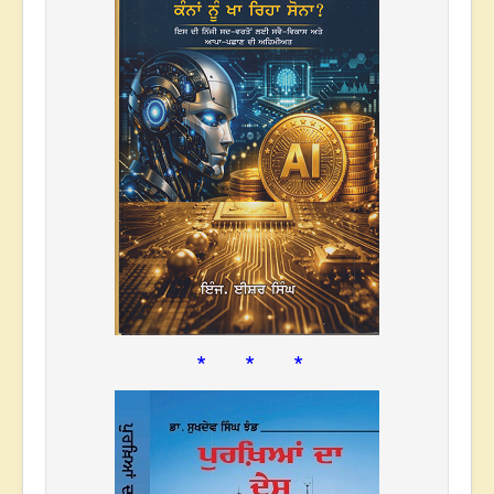
* * *