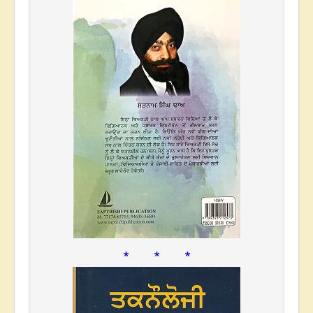
* * *