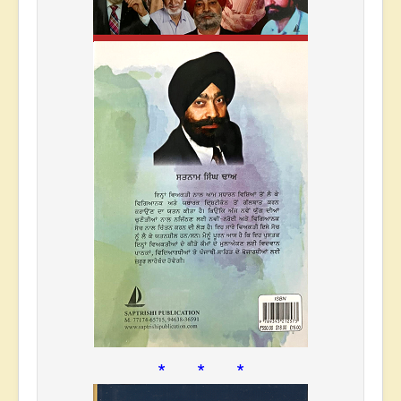
* * *