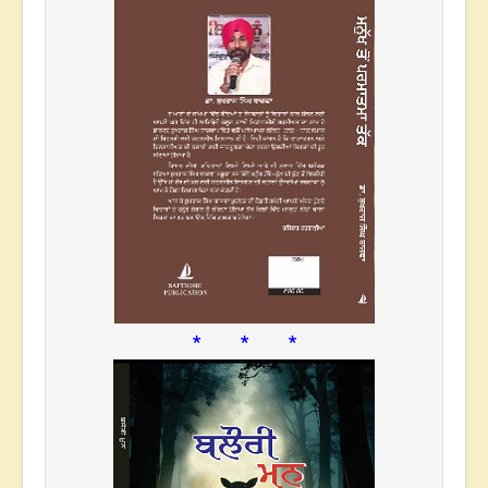
* * *