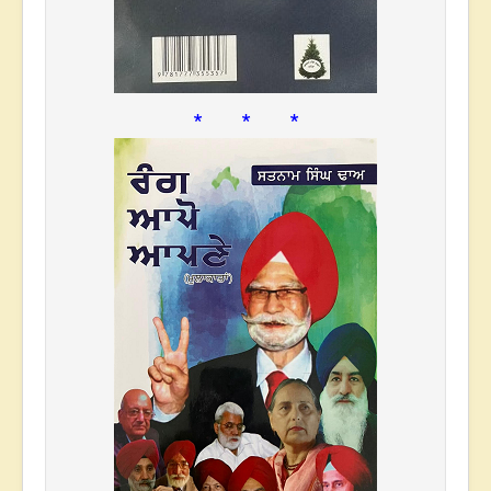
* * *