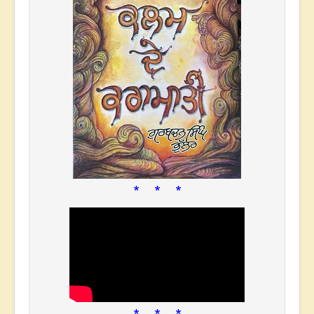
* * *