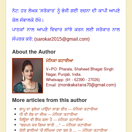
ਨੋਟ: ਹਰ ਲੇਖਕ ‘ਸਰੋਕਾਰ’ ਨੂੰ ਭੇਜੀ ਗਈ ਰਚਨਾ ਦੀ ਕਾਪੀ ਆਪਣੇ
ਕੋਲ ਸੰਭਾਲਕੇ ਰੱਖੇ।
ਪਾਠਕਾਂ ਨਾਲ ਆਪਣੇ ਵਿਚਾਰ ਸਾਂਝੇ ਕਰਨ ਲਈ ਸਰੋਕਾਰ ਨਾਲ
ਸੰਪਰਕ ਕਰੋ:
(
sarokar2015@gmail.c
om)
About the Author
ਮੋਨਿਕਾ ਕਟਾਰੀਆ
V+PO: Pharala, Shaheed Bhagat Singh
Nagar, Punjab, India.
Whatsapp: (91 -
62390 - 27026)
monikakataria70@gmail.com)
Email: (
More articles from this author
ਬਾਪੂ ਦਾ ਭੁਲੇਖਾ ਪਾਉਂਦਾ ਸਾਡਾ ਵੀਰ --- ਮੋਨਿਕਾ ਕਟਾਰੀਆ
ਧੀ ਵੀ ਰੱਬ ਦਾ ਜੀਅ --- ਮੋਨਿਕਾ ਕਟਾਰੀਆ
ਜਿਊਣਾ ਵੀ ਇੱਕ ਕਲਾ ਹੈ --- ਮੋਨਿਕਾ ਕਟਾਰੀਆ
"ਬਚਪਨ ਕਰ ਗਿਆ ਝਾਤੀ ..." --- ਮੋਨਿਕਾ ਕਟਾਰੀਆ
ਕੋਈ ਡਾਲੀਆਂ ’ਚੋਂ ਲੰਘਿਆ ਹਵਾ ਬਣ ਕੇ ... --- ਮੋਨਿਕਾ ਕਟਾਰੀਆ