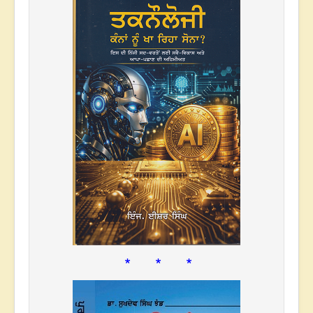
* * *