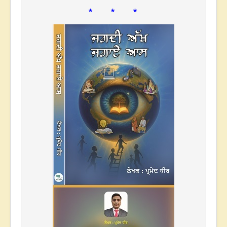
* * *