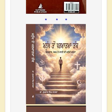
* * *