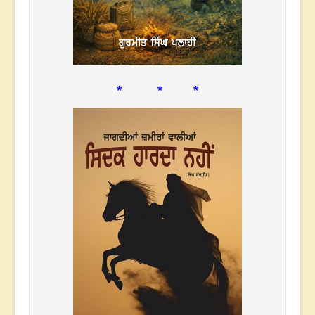
* * *