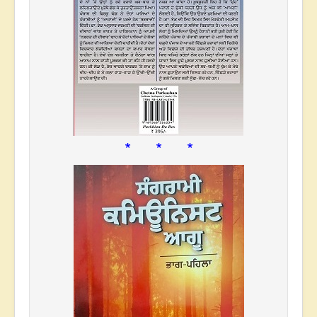
* * *