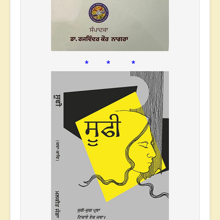
* * *