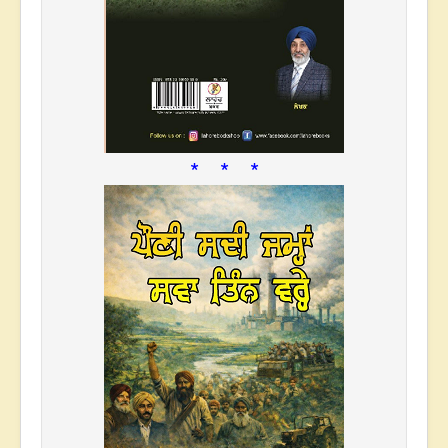
* * *