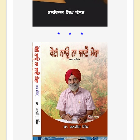
* * *