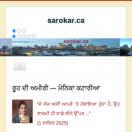
sarokar.ca
Toggle
Navigation
ਮੁੱਖ ਪੰਨਾ
ਰੂਹ ਦੀ ਅਮੀਰੀ --- ਮੋਨਿਕਾ ਕਟਾਰੀਆ
ਰਚਨਾਵਾਂ
ਸਰੋਕਾਰ ਦੇ ਲੇਖਕ
“
ਜੋ ਸੱਚ ਅਸੀਂ ਆਪਣੇ ’ਤੇ ਹੰਢਾਇਆ ਹੁੰਦਾ ਹੈ
,
ਉਹ
ਸੰਪਰਕ
ਲਾਜ਼ਮੀ ਹੀ ਸਾਡੇ ਸੀਨੇ ਉੱਪਰ ...
”
We have 167 guests and no members online
(1 ਦਸੰਬਰ 2025)
ਇਸ ਹਫਤੇ
23942
ਇਸ ਮਹੀਨੇ
32733
2796508