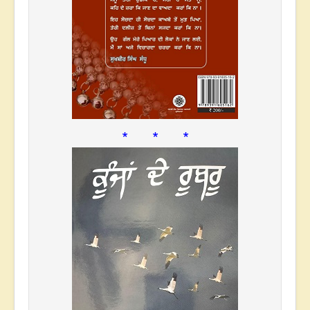
* * *