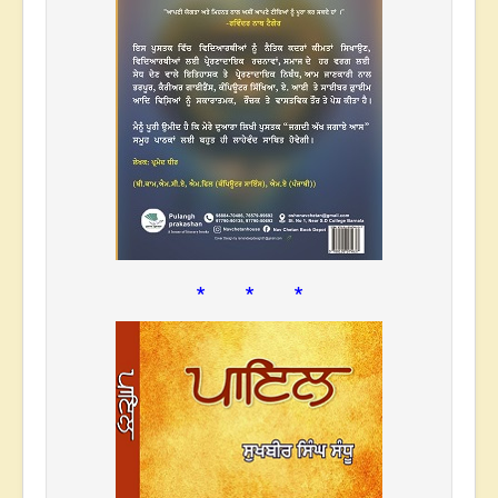
* * *