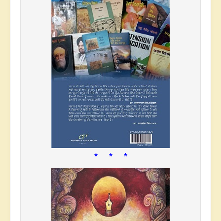
* * *