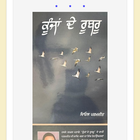
* * *