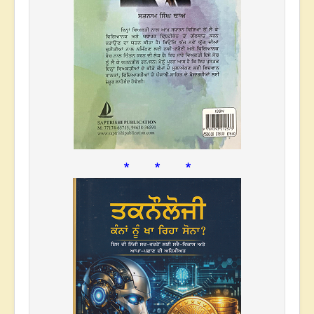
* * *