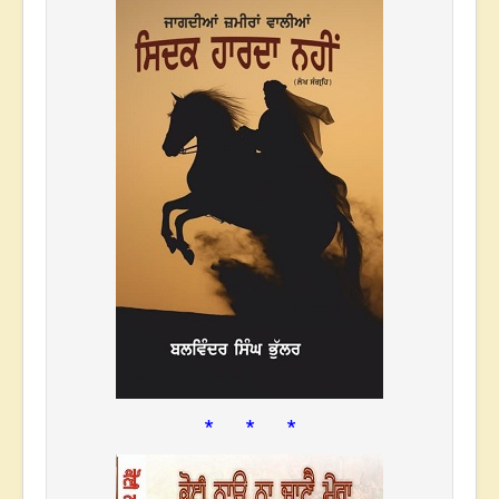
* * *