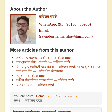
About the Author
ਰਵਿੰਦਰ ਫਫੜੇ
WhatsApp: (91
-
98156 - 80980
)
Email:
(
ravindersharmarishi@gmail.com)
More articles from this author
ਨਵਾਂ ਸਾਲ ਮੁਬਾਰਕ ਕਿਵੇਂ ਹੋਵੇ --- ਰਵਿੰਦਰ ਫਫੜੇ
ਰੂਸ-ਯੁਕਰੇਨ ਜੰਗ ਅਤੇ ਟਰੰਪ --- ਰਵਿੰਦਰ ਫਫ਼ੜੇ
ਪੰਜਾਬ ਯੂਨੀਵਰਸਿਟੀ ਅਤੇ ਪੰਜਾਬ --- ਰਵਿੰਦਰ ਫਫੜੇ, ਪੰਜਾਬ ਯੂਨੀਵਰਸਿਟੀ
ਬਾਰੇ ਕੁਝ ਤੱਥ --- ਅਜੀਤ ਖੰਨਾ ਲੈਕਚਰਾਰ
ਰਸੂਖ਼ --- ਰਾਵਿੰਦਰ ਫਫੜੇ
ਅਖੌਤੀ ਸ਼ਿਕਾਇਤ ਪੋਰਟਲ ਨੰਬਰ --- ਰਵਿੰਦਰ ਫਫੜੇ
ਬੇਟਿਕਟਾ ਬੱਚਾ --- ਰਵਿੰਦਰ ਫਫੜੇ
You are here:
Home
ਰਚਨਾਵਾਂ
ਲੇਖ
ਚਾਅ --- ਰਾਵਿੰਦਰ ਫਫੜੇ