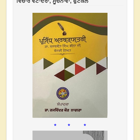
ਵਿਚਾਰ ਵਟਾਂਦਰਾ, ਸੂਚਨਾਵਾਂ, ਫੁਟਕਲ
* * *