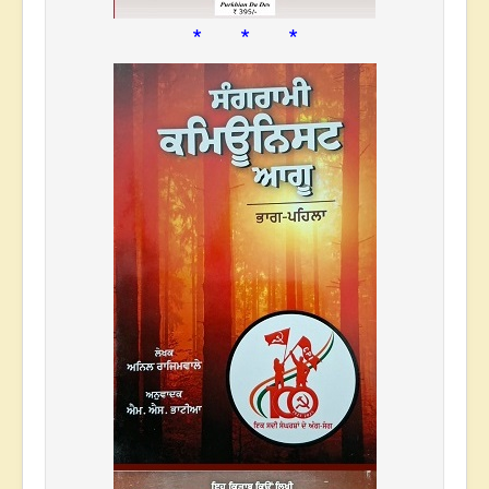
* * *