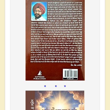
* * *