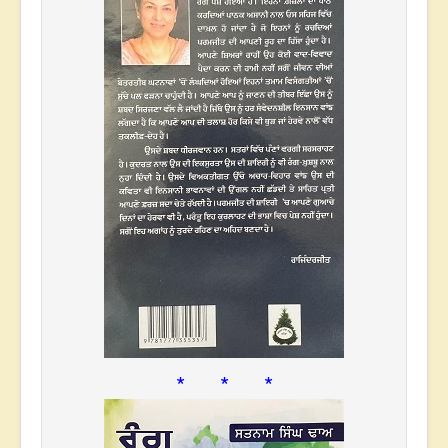
* * *