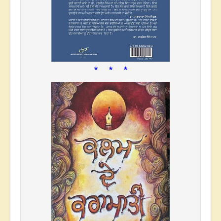
* * *