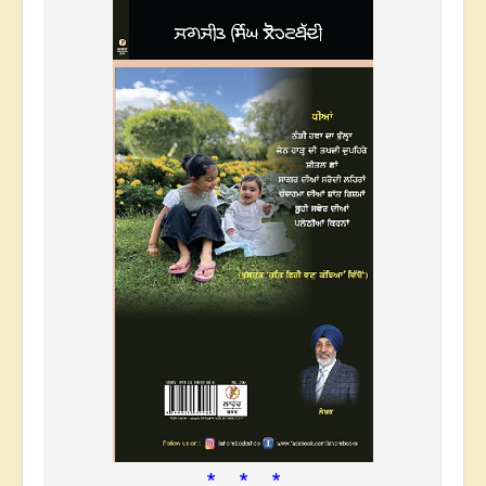
* * *