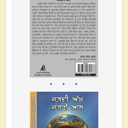
* * *