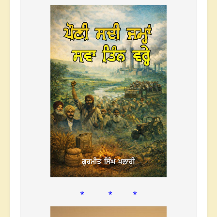
* * *