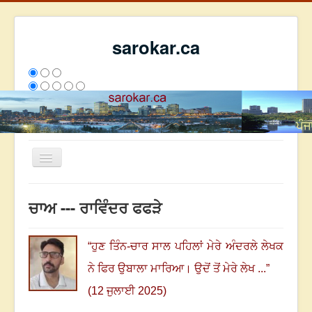
sarokar.ca
Toggle
Navigation
ਮੁੱਖ ਪੰਨਾ
ਚਾਅ --- ਰਾਵਿੰਦਰ ਫਫੜੇ
ਰਚਨਾਵਾਂ
ਸਰੋਕਾਰ ਦੇ ਲੇਖਕ
“
ਹੁਣ ਤਿੰਨ-ਚਾਰ ਸਾਲ ਪਹਿਲਾਂ ਮੇਰੇ ਅੰਦਰਲੇ ਲੇਖਕ
ਸੰਪਰਕ
ਨੇ ਫਿਰ ਉਬਾਲਾ ਮਾਰਿਆ। ਉਦੋਂ ਤੋਂ ਮੇਰੇ ਲੇਖ ...
”
We have 258 guests and no members online
(12 ਜੁਲਾਈ 2025)
ਇਸ ਹਫਤੇ
22641
ਇਸ ਮਹੀਨੇ
31432
2795207