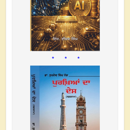
* * *