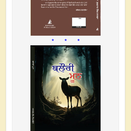
* * *