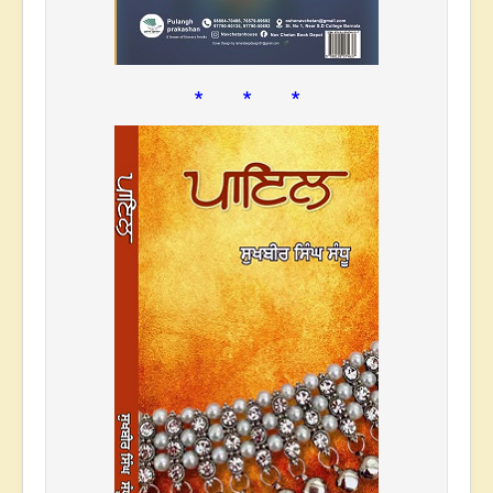
* * *