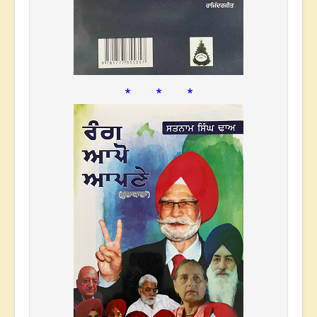
* * *