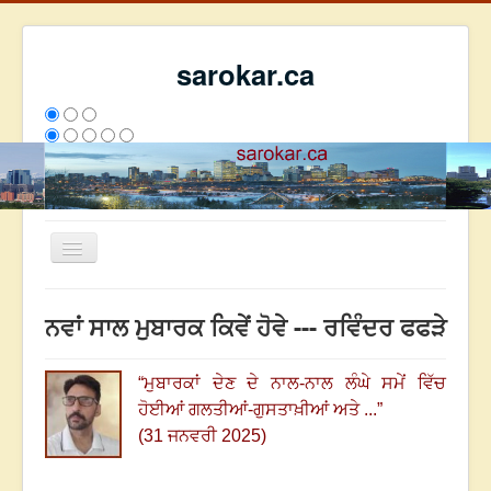
sarokar.ca
Toggle
Navigation
ਮੁੱਖ ਪੰਨਾ
ਨਵਾਂ ਸਾਲ ਮੁਬਾਰਕ ਕਿਵੇਂ ਹੋਵੇ --- ਰਵਿੰਦਰ ਫਫੜੇ
ਰਚਨਾਵਾਂ
ਸਰੋਕਾਰ ਦੇ ਲੇਖਕ
“
ਮੁਬਾਰਕਾਂ ਦੇਣ ਦੇ ਨਾਲ-ਨਾਲ ਲੰਘੇ ਸਮੇਂ ਵਿੱਚ
ਹੋਈਆਂ ਗਲਤੀਆਂ-ਗੁਸਤਾਖ਼ੀਆਂ ਅਤੇ
...
”
ਸੰਪਰਕ
(31 ਜਨਵਰੀ 2025)
We have 77 guests and no members online
ਇਸ ਹਫਤੇ
1436
ਇਸ ਮਹੀਨੇ
49016
2812791