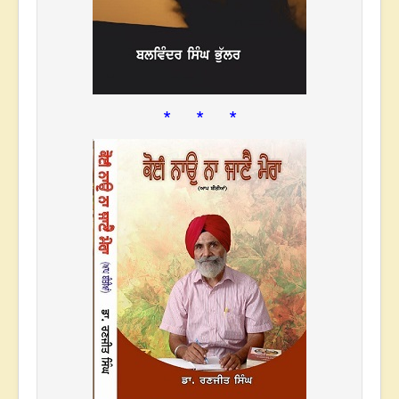
* * *