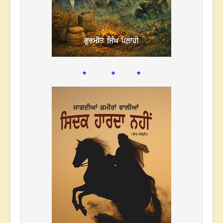
* * *