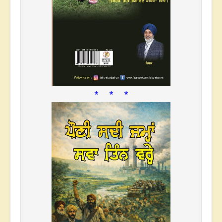
* * *