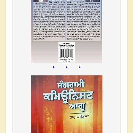
* * *