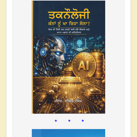
* * *