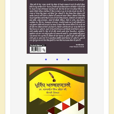
* * *