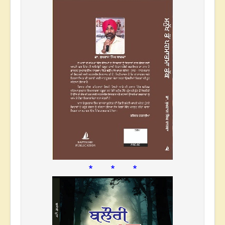
* * *