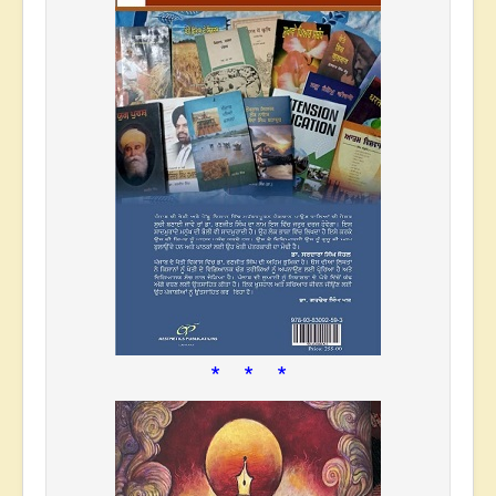
* * *