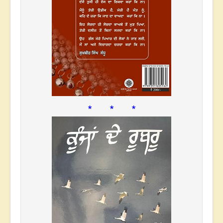
* * *