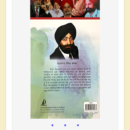
* * *