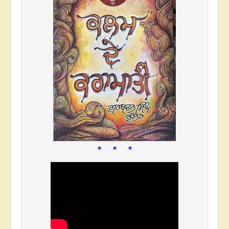
* * *