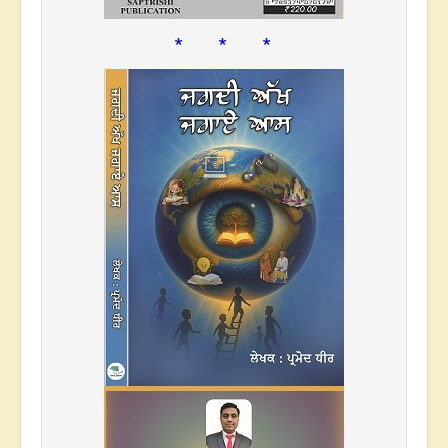
* * *