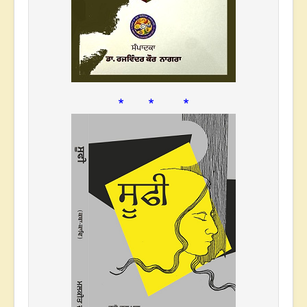
* * *