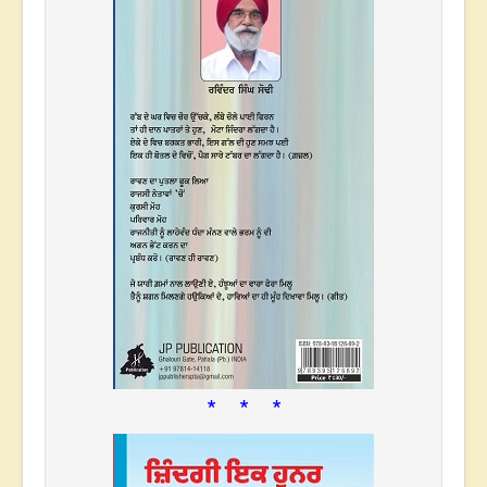
* * *