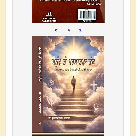
* * *