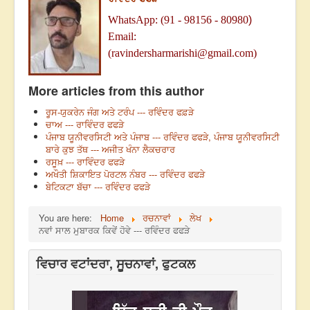
WhatsApp: (91
-
98156 - 80980
)
Email:
(
ravindersharmarishi@gmail.com)
More articles from this author
ਰੂਸ-ਯੁਕਰੇਨ ਜੰਗ ਅਤੇ ਟਰੰਪ --- ਰਵਿੰਦਰ ਫਫ਼ੜੇ
ਚਾਅ --- ਰਾਵਿੰਦਰ ਫਫੜੇ
ਪੰਜਾਬ ਯੂਨੀਵਰਸਿਟੀ ਅਤੇ ਪੰਜਾਬ --- ਰਵਿੰਦਰ ਫਫੜੇ, ਪੰਜਾਬ ਯੂਨੀਵਰਸਿਟੀ
ਬਾਰੇ ਕੁਝ ਤੱਥ --- ਅਜੀਤ ਖੰਨਾ ਲੈਕਚਰਾਰ
ਰਸੂਖ਼ --- ਰਾਵਿੰਦਰ ਫਫੜੇ
ਅਖੌਤੀ ਸ਼ਿਕਾਇਤ ਪੋਰਟਲ ਨੰਬਰ --- ਰਵਿੰਦਰ ਫਫੜੇ
ਬੇਟਿਕਟਾ ਬੱਚਾ --- ਰਵਿੰਦਰ ਫਫੜੇ
You are here:
Home
ਰਚਨਾਵਾਂ
ਲੇਖ
ਨਵਾਂ ਸਾਲ ਮੁਬਾਰਕ ਕਿਵੇਂ ਹੋਵੇ --- ਰਵਿੰਦਰ ਫਫੜੇ
ਵਿਚਾਰ ਵਟਾਂਦਰਾ, ਸੂਚਨਾਵਾਂ, ਫੁਟਕਲ