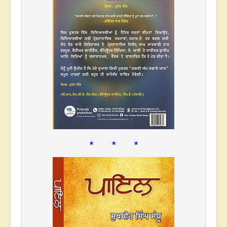
* * *