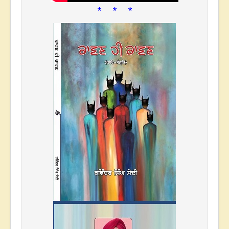
* * *