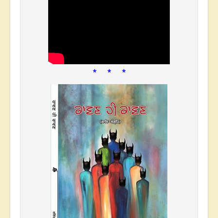
* * *