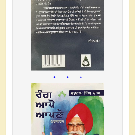
* * *