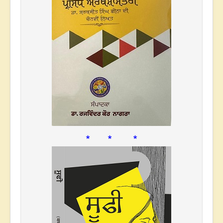
* * *