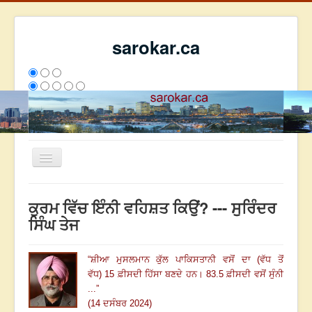
sarokar.ca
Toggle
Navigation
ਮੁੱਖ ਪੰਨਾ
ਕੁਰਮ ਵਿੱਚ ਇੰਨੀ ਵਹਿਸ਼ਤ ਕਿਉਂ? --- ਸੁਰਿੰਦਰ
ਰਚਨਾਵਾਂ
ਸਿੰਘ ਤੇਜ
ਸਰੋਕਾਰ ਦੇ ਲੇਖਕ
“
ਸ਼ੀਆ ਮੁਸਲਮਾਨ ਕੁੱਲ ਪਾਕਿਸਤਾਨੀ ਵਸੋਂ ਦਾ (ਵੱਧ ਤੋਂ
ਸੰਪਰਕ
ਵੱਧ)
15 ਫ਼ੀਸਦੀ ਹਿੱਸਾ ਬਣਦੇ ਹਨ
।
83.5 ਫ਼ੀਸਦੀ ਵਸੋਂ ਸੁੰਨੀ
We have 119 guests and no members online
...
”
ਇਸ ਹਫਤੇ
30480
ਇਸ ਮਹੀਨੇ
39271
2803046
(14 ਦਸੰਬਰ 2024)