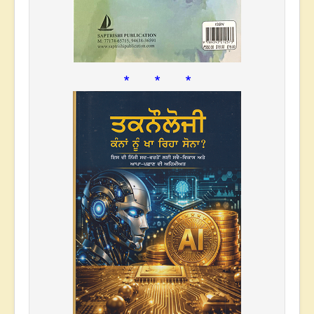
* * *