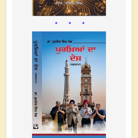
* * *