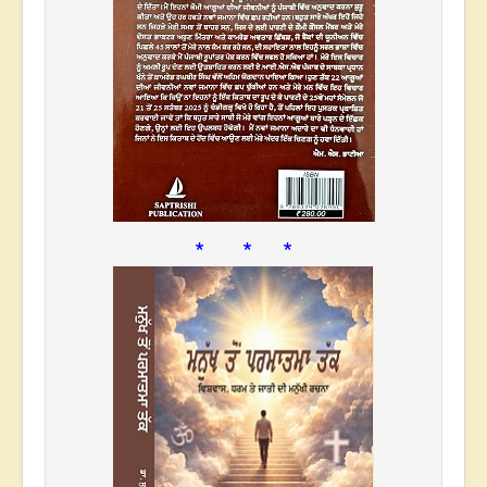
* * *