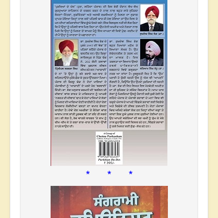
* * *