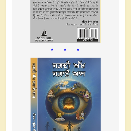
* * *