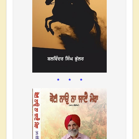
* * *