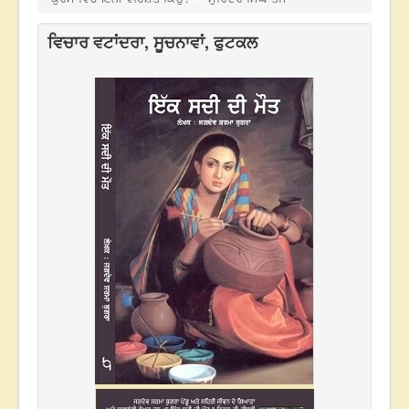
ਵਿਚਾਰ ਵਟਾਂਦਰਾ, ਸੂਚਨਾਵਾਂ, ਫੁਟਕਲ