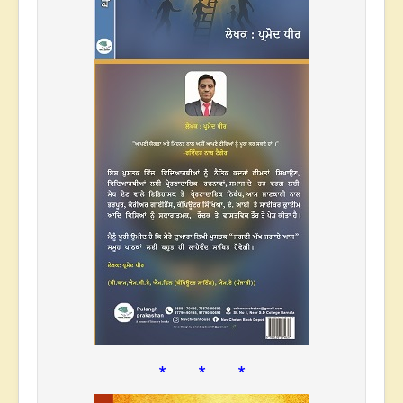
* * *