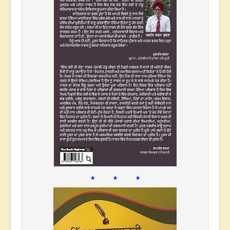
* * *