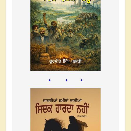
* * *