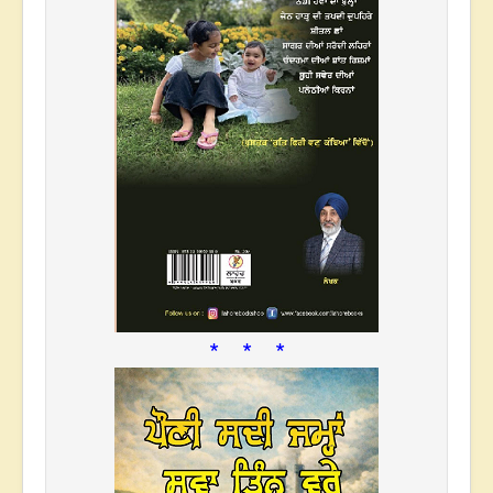
* * *