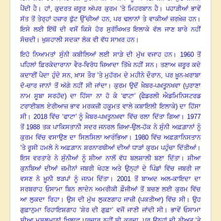
ਪੈਂਦੀ ਹੈ
।
ਹਾਂ
, ਕੁਦਰਤ ਜ਼ਰੂਰ ਅੱਪਰ ਕੁਰਮ ’ਤੇ ਮਿਹਰਬਾਨ ਹੈ
।
ਪਹਾੜੀਆਂ ਭਾਵੇਂ
ਸੱਤ ਤੋਂ ਤੇਰ੍ਹਾਂ ਹਜ਼ਾਰ ਫੁੱਟ ਉੱਚੀਆਂ ਹਨ
, ਪਰ ਢਲਾਨਾਂ ਤੇ ਵਾਕੀਆਂ ਜ਼ਰਖ਼ੇਜ਼ ਹਨ
।
ਇਸੇ ਲਈ ਇੱਥੋਂ ਦੀ ਵਸੋਂ ਕਿਸੇ ਹੋਰ ਸੁਰੱਖਿਅਤ ਇਲਾਕੇ ਵੱਲ ਜਾਣ ਬਾਰੇ ਨਹੀਂ
ਸੋਚਦੀ
।
ਖੁਸ਼ਹਾਲੀ ਸਦਕਾ ਲੋਕ ਵੀ ਵੱਧ ਸਾਖ਼ਰ ਹਨ
।
ਇਹੋ ਨਿਆਮਤਾਂ ਸੁੰਨੀ ਕਬੀਲਿਆਂ ਲਈ ਸਾੜੇ ਦੀ ਮੁੱਖ ਵਜਾਹ ਹਨ
।
1960 ਤੋਂ
ਪਹਿਲਾਂ ਫ਼ਿਰਕੇਦਾਰਾਨਾ ਵੈਰ-ਵਿਰੋਧ ਜ਼ਿਆਦਾ ਤਿੱਖੇ ਨਹੀਂ ਸਨ
।
ਤਣਾਅ ਜ਼ਰੂਰ ਕਦੇ
ਕਦਾਈਂ ਪੈਦਾ ਹੁੰਦੇ ਸਨ
, ਖ਼ਾਸ ਤੌਰ ’ਤੇ ਮੁਹੱਰਮ ਦੇ ਮਹੀਨੇ ਦੌਰਾਨ, ਪਰ ਖ਼ੂਨ-ਖ਼ਰਾਬਾ
ਦੋ-ਚਾਰ ਜਾਨਾਂ ਤੋਂ ਅੱਗੇ ਨਹੀਂ ਸੀ ਜਾਂਦਾ
।
ਕੁਰਮ ਉਦੋਂ ਖ਼ੈਬਰ-ਪਖ਼ਤੂਨਖਵਾ (ਪੁਰਾਣਾ
ਨਾਮ ਸੂਬਾ ਸਰਹੱਦ) ਦਾ ਹਿੱਸਾ ਨਾ ਹੋ ਕੇ ‘ਫਾਟਾ’ (ਫੈਡਰਲੀ ਐਡਮਿਨਿਸਟਰਡ
ਟਰਾਈਬਲ ਏਰੀਆਜ਼ ਭਾਵ ਮਰਕਜ਼ੀ ਹਕੂਮਤ ਵਾਲੇ ਕਬਾਇਲੀ ਇਲਾਕੇ) ਦਾ ਹਿੱਸਾ
ਸੀ
।
2018 ਵਿੱਚ ‘ਫਾਟਾ’ ਨੂੰ ਖ਼ੈਬਰ-ਪਖ਼ਤੂਨਖ਼ਵਾ ਵਿੱਚ ਰਲਾ ਦਿੱਤਾ ਗਿਆ
।
1977
ਤੋਂ 1988 ਤਕ ਪਾਕਿਸਤਾਨੀ ਸਦਰ ਜਨਰਲ ਜ਼ਿਆ-ਉਲ-ਹੱਕ ਨੇ ਸੁੰਨੀ ਅਫ਼ਗ਼ਾਨਾਂ ਨੂੰ
ਕੁਰਮ ਵਿੱਚ ਵਸਾਉਣ ਦਾ ਸਿਲਸਿਲਾ ਆਰੰਭਿਆ
।
1980 ਵਿੱਚ ਅਫ਼ਗ਼ਾਨਿਸਤਾਨ
’ਤੇ ਰੂਸੀ ਹਮਲੇ ਨੇ ਅਫ਼ਗ਼ਾਨ ਸ਼ਰਨਾਰਥੀਆਂ ਦੀਆਂ ਧਾੜਾਂ ਕੁਰਮ ਪਹੁੰਚਾ ਦਿੱਤੀਆਂ
।
ਇਸ ਵਰਤਾਰੇ ਨੇ ਸੁੰਨੀਆਂ ਨੂੰ ਸ਼ੀਆ ਨਾਲੋਂ ਵੱਧ ਬਲਸ਼ਾਲੀ ਬਣਾ ਦਿੱਤਾ
।
ਸ਼ੀਆ
ਕੁਨਬਿਆਂ ਦੀਆਂ ਜ਼ਮੀਨਾਂ ਜਬਰੀ ਖੋਹਣ ਅਤੇ ਉਨ੍ਹਾਂ ਦੇ ਪਿੰਡਾਂ ਵਿੱਚ ਜਬਰੀ ਜਾ
ਵਸਣ ਨੇ ਖ਼ੂਨੀ ਝੜਪਾਂ ਨੂੰ ਜਨਮ ਦਿੱਤਾ
।
2001 ਤੋਂ ਬਾਅਦ ਅਲ-ਕਾਇਦਾ ਦਾ
ਸਰਬਰਾਹ ਓਸਾਮਾ ਬਿਨ ਲਾਦੇਨ ਅਮਰੀਕੀ ਫ਼ੌਜੀਆਂ ਤੋਂ ਬਚਣ ਲਈ ਕੁਰਮ ਵਿੱਚ
ਆ ਲੁਕਦਾ ਰਿਹਾ
।
ਉਸ ਦੀ ਮੁੱਖ ਲੁਕਣਗਾਹ ਜਾਜ਼ੀ (ਪਕਤੀਆ) ਵਿੱਚ ਸੀ
।
ਉਹ
ਗੁਫ਼ਾਨੁਮਾ ਰਿਹਾਇਸ਼ਗਾਹ ‘ਸ਼ੇਰ ਦੀ ਗੁਫ਼ਾ’ ਵਜੋਂ ਜਾਣੀ ਜਾਂਦੀ ਸੀ
।
ਭਾਵੇਂ ਓਸਾਮਾ
ਸ਼ੀਆ ਮੁਸਲਮਾਨਾਂ ਖ਼ਿਲਾਫ਼ ਪ੍ਰਚਾਰ ਨਹੀਂ ਸੀ ਕਰਦਾ
, ਪਰ ਉਨ੍ਹਾਂ ਦੀ ਨੀਅਤ ’ਤੇ