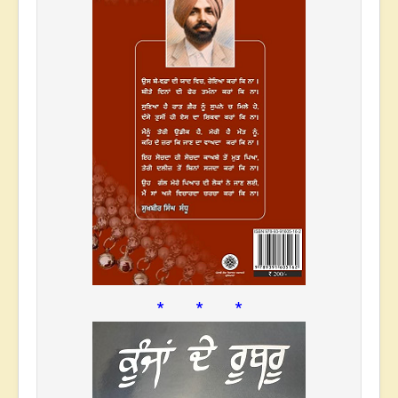
* * *