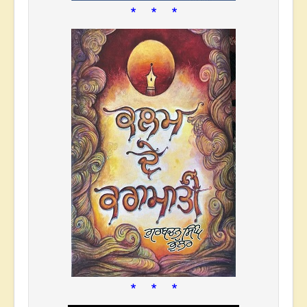
* * *
* * *