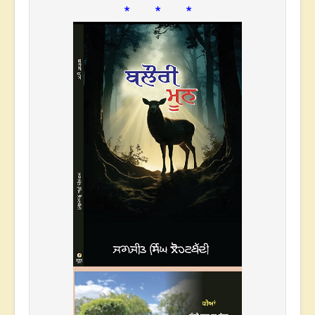
* * *