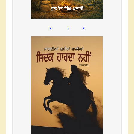
* * *