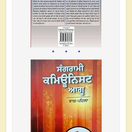
* * *