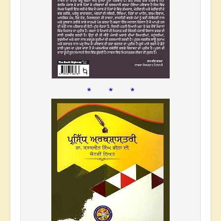
* * *