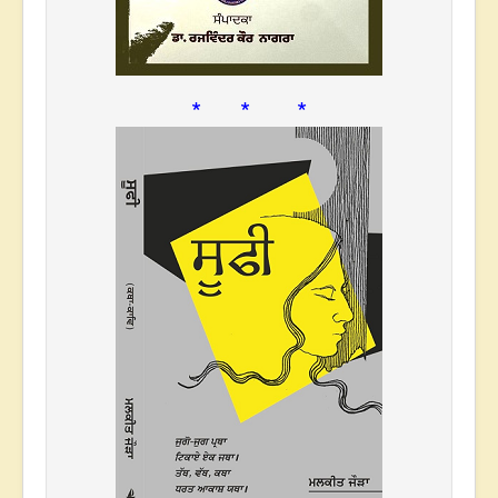
* * *