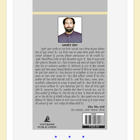
* * *