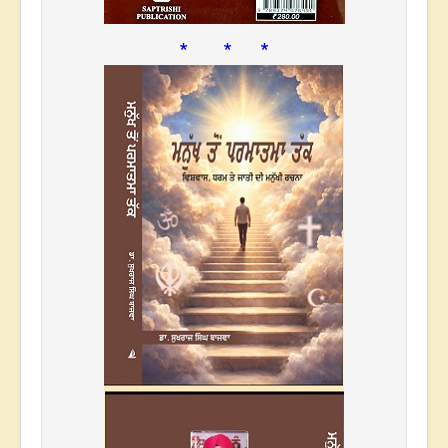
* * *