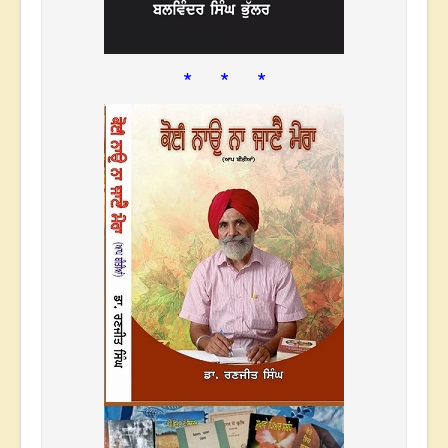
* * *