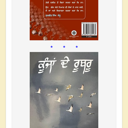
* * *