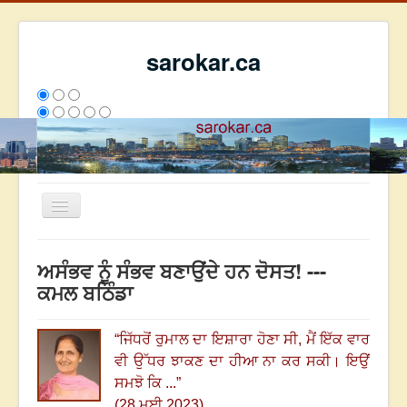
sarokar.ca
Toggle
Navigation
ਮੁੱਖ ਪੰਨਾ
ਅਸੰਭਵ ਨੂੰ ਸੰਭਵ ਬਣਾਉਂਦੇ ਹਨ ਦੋਸਤ! ---
ਰਚਨਾਵਾਂ
ਕਮਲ ਬਠਿੰਡਾ
ਸਰੋਕਾਰ ਦੇ ਲੇਖਕ
“
ਜਿੱਧਰੋਂ ਰੁਮਾਲ ਦਾ ਇਸ਼ਾਰਾ ਹੋਣਾ ਸੀ
,
ਮੈਂ ਇੱਕ ਵਾਰ
ਸੰਪਰਕ
ਵੀ ਉੱਧਰ ਝਾਕਣ ਦਾ ਹੀਆ ਨਾ ਕਰ ਸਕੀ
।
ਇਉਂ
We have 105 guests and no members online
ਸਮਝੋ ਕਿ ...
”
ਇਸ ਹਫਤੇ
1202
ਇਸ ਮਹੀਨੇ
48782
2812557
(28 ਮਈ 2023)