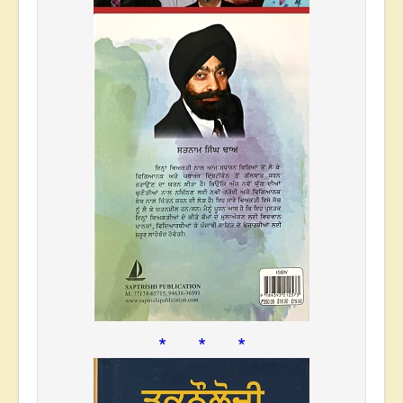
* * *