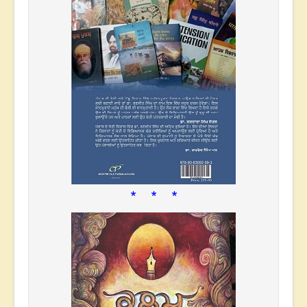
* * *