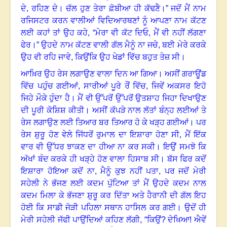
ਦੇ
,
ਰਹਿਣ ਦੇ। ਚੱਲ ਹੁਣ ਤੇਰਾ ਫ਼ੋਬੀਆ ਹੀ ਕੱਢਣੈ
।”
ਜਦੋਂ ਮੈਂ ਨਾਮ
ਰਜਿਸਟਰ ਕਰਨ ਵਾਲੀਆਂ ਵਿਦਿਆਰਥਣਾਂ ਨੂੰ ਆਪਣਾ ਨਾਮ ਕੱਟਣ
ਲਈ ਕਹਾਂ ਤਾਂ ਉਹ ਕਹੇ
, “
ਮੇਰਾ ਵੀ ਕੱਟ ਦਿਓ
,
ਮੈਂ ਵੀ ਨਹੀਂ ਲੱਗਣਾ
ਫੇਰ
।”
ਉਹਦੇ ਨਾਮ ਕੱਟਣ ਵਾਲੀ ਗੱਲ ਮੈਨੂੰ ਨਾ ਜਚੇ
,
ਬਈ ਮੇਰੇ ਕਰਕੇ
ਉਹ ਵੀ ਰਹਿ ਜਾਵੇ, ਕਿਉਂਕਿ ਉਹ ਖੇਡਾਂ ਵਿੱਚ ਬਹੁਤ ਤੇਜ਼ ਸੀ
।
ਆਖ਼ਿਰ ਉਹ ਰੇਸ ਲਗਾਉਣ ਵਾਲਾ ਦਿਨ ਆ ਗਿਆ
।
ਅਸੀਂ ਗਰਾਊਂਡ
ਵਿੱਚ ਪਹੁੰਚ ਗਈਆਂ
,
ਸਾਰੀਆਂ ਪੂਰੇ ਰੌਂ ਵਿੱਚ
,
ਜਿਵੇਂ ਅਕਸਰ ਇਹੋ
ਜਿਹੇ ਮੌਕੇ ਹੁੰਦਾ ਹੈ
।
ਮੈਂ ਵੀ ਉੱਪਰੋਂ ਉੱਪਰੋਂ ਉਤਸ਼ਾਹ ਜਿਹਾ ਦਿਖਾਉਣ
ਦੀ ਪੂਰੀ ਕੋਸ਼ਿਸ਼ ਕੀਤੀ
।
ਅਸੀਂ ਕੱਪੜੇ ਨਾਲ ਲੱਤਾਂ ਬੰਨ੍ਹ ਲਈਆਂ ਤੇ
ਰੇਸ ਲਗਾਉਣ ਲਈ ਤਿਆਰ ਬਰ ਤਿਆਰ ਹੋ ਕੇ ਖੜ੍ਹ ਗਈਆਂ
।
ਪਰ
ਰੇਸ ਸ਼ੁਰੂ ਹੋਣ ਵੇਲੇ ਜਿੱਧਰੋਂ ਰੁਮਾਲ ਦਾ ਇਸ਼ਾਰਾ ਹੋਣਾ ਸੀ
,
ਮੈਂ ਇੱਕ
ਵਾਰ ਵੀ ਉੱਧਰ ਝਾਕਣ ਦਾ ਹੀਆ ਨਾ ਕਰ ਸਕੀ
।
ਇਉਂ ਸਮਝੋ ਕਿ
ਅੱਖਾਂ ਬੰਦ ਕਰਕੇ ਹੀ ਖੜ੍ਹੇ ਹੋਣ ਵਾਲਾ ਹਿਸਾਬ ਸੀ
।
ਬੱਸ ਫਿਰ ਕਦੋਂ
ਇਸ਼ਾਰਾ ਹੋਇਆ ਕਦੋਂ ਨਾ
,
ਮੈਨੂੰ ਕੁਝ ਨਹੀਂ ਪਤਾ
,
ਪਰ ਜਦੋਂ ਮੇਰੀ
ਸਹੇਲੀ ਨੇ ਭੱਜਣ ਲਈ ਕਦਮ ਪੁੱਟਿਆ ਤਾਂ ਮੈਂ ਉਹਦੇ ਕਦਮ ਨਾਲ
ਕਦਮ ਮਿਲਾ ਕੇ ਭੱਜਣਾ ਸ਼ੁਰੂ ਕਰ ਦਿੱਤਾ ਅਤੇ ਹੈਰਾਨੀ ਦੀ ਗੱਲ ਇਹ
ਹੋਈ ਕਿ ਸਾਡੀ ਜੋੜੀ ਪਹਿਲਾ ਸਥਾਨ ਹਾਸਿਲ ਕਰ ਗਈ
।
ਉਦੋਂ ਹੀ
ਮੇਰੀ ਸਹੇਲੀ ਜੱਫੀ ਪਾਉਂਦਿਆਂ ਕਹਿਣ ਲੱਗੀ
, “
ਕਿਉਂ
?
ਦੇਖਿਆ! ਐਵੇਂ