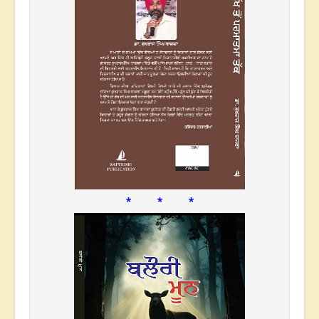
* * *