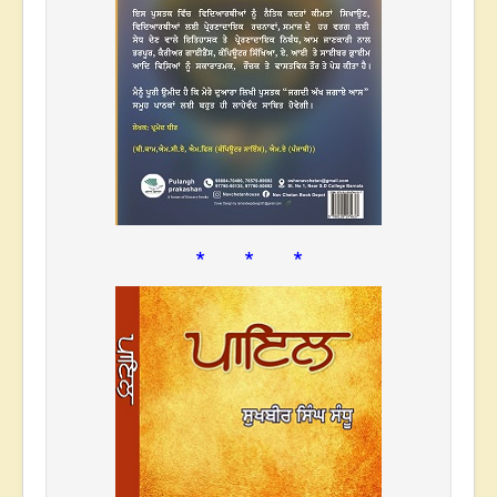
* * *