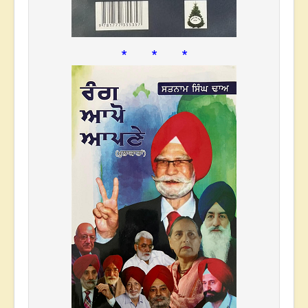
* * *