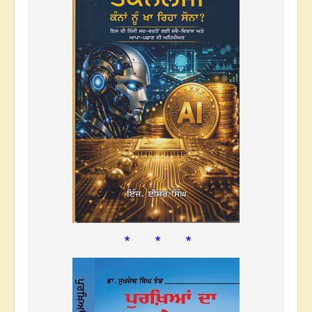
* * *