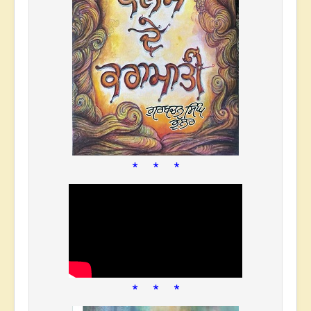
* * *
* * *