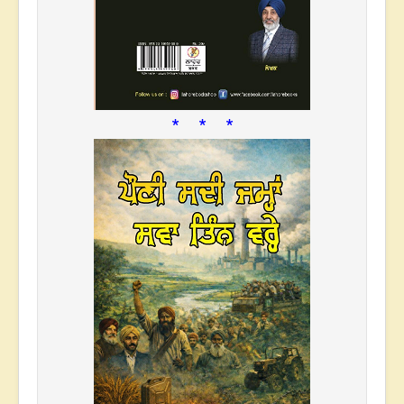
* * *