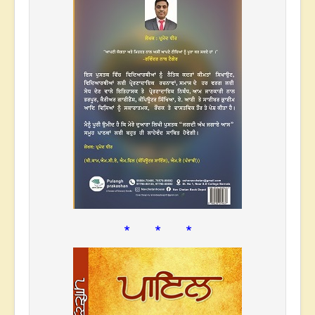
* * *