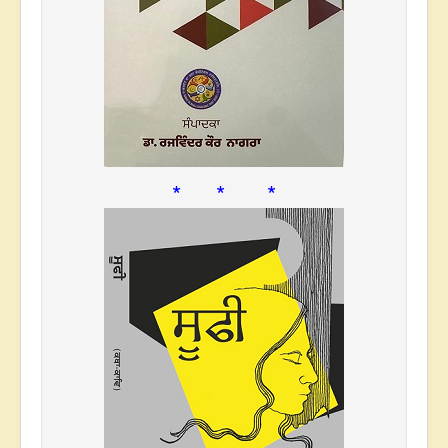
* * *