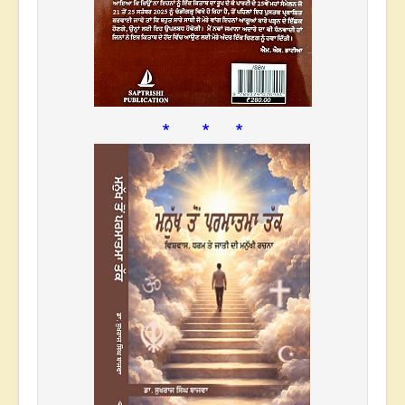
* * *