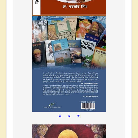
* * *