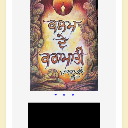
* * *