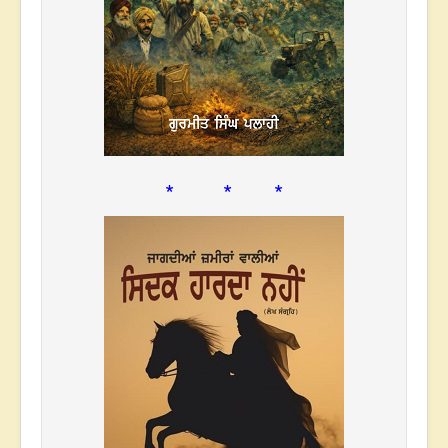
* * *