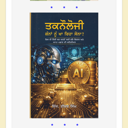
* * *
* * *