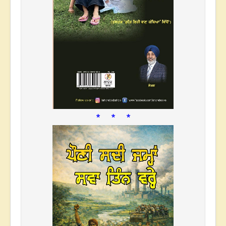
* * *