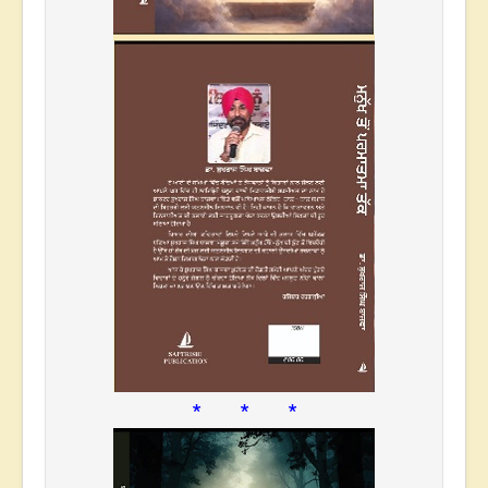
* * *