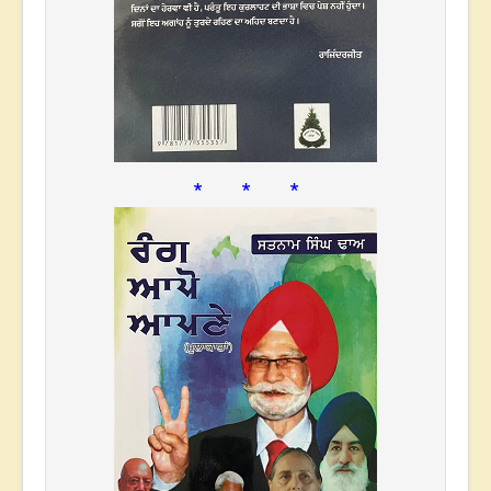
* * *