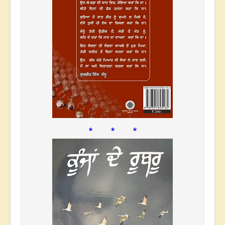
* * *