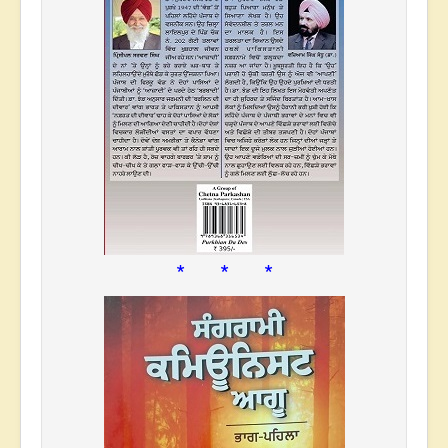
* * *