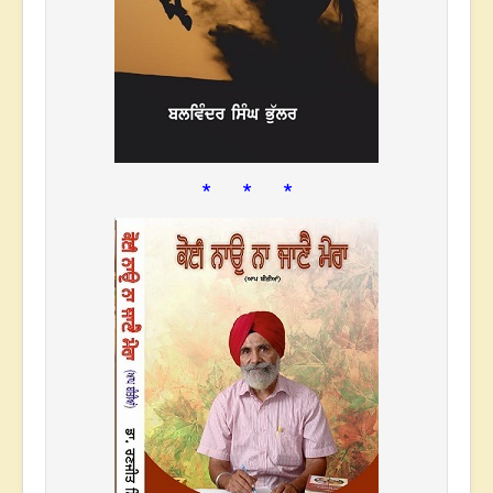
* * *