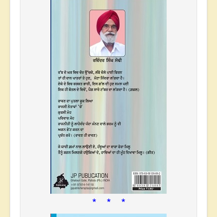
* * *