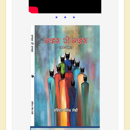
* * *