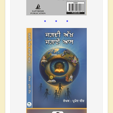
* * *