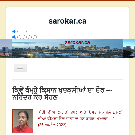
sarokar.ca
Toggle
Navigation
ਮੁੱਖ ਪੰਨਾ
ਕਿਵੇਂ ਥੰਮ੍ਹੇ ਕਿਸਾਨ ਖ਼ੁਦਕੁਸ਼ੀਆਂ ਦਾ ਦੌਰ ---
ਰਚਨਾਵਾਂ
ਨਰਿੰਦਰ ਕੌਰ ਸੋਹਲ
ਸਰੋਕਾਰ ਦੇ ਲੇਖਕ
“
ਖੇਤੀ ਦੀਆਂ ਲਾਗਤਾਂ ਵਧਣ ਅਤੇ ਇਸਦੇ ਮੁਕਾਬਲੇ ਫ਼ਸਲਾਂ
ਸੰਪਰਕ
ਦੀਆਂ ਕੀਮਤਾਂ ਵਿੱਚ ਵਾਧਾ ਨਾ ਹੋਣ ਕਾਰਨ ਆਮਦਨ ...
”
We have 93 guests and no members online
(25 ਅਪਰੈਲ 2022)
ਅੱਜ
1068
ਕੱਲ੍ਹ
5139
ਇਸ ਹਫਤੇ
21324
2793890