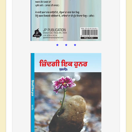
* * *