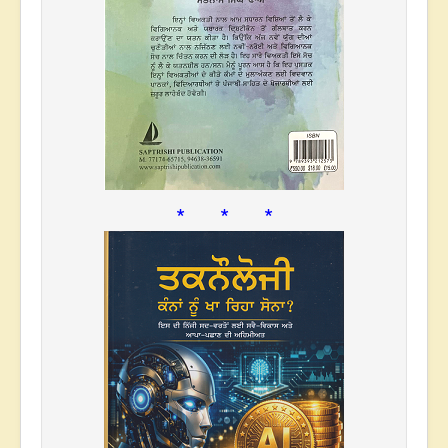
* * *