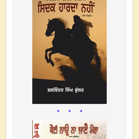
* * *