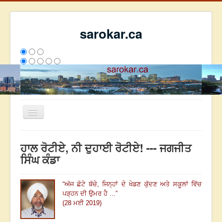
sarokar.ca
Toggle
Navigation
ਮੁੱਖ ਪੰਨਾ
ਹਾਲ ਰੋਟੀਏ, ਨੀ ਦੁਹਾਈ ਰੋਟੀਏ! --- ਜਗਜੀਤ
ਰਚਨਾਵਾਂ
ਸਿੰਘ ਕੰਡਾ
ਸਰੋਕਾਰ ਦੇ ਲੇਖਕ
“
ਅੱਜ ਛੋਟੇ ਬੱਚੇ, ਜਿਨ੍ਹਾਂ ਦੇ ਖੇਡਣ ਕੁੱਦਣ ਅਤੇ ਸਕੂਲਾਂ ਵਿੱਚ
ਸੰਪਰਕ
ਪੜ੍ਹਨ ਦੀ ਉਮਰ ਹੈ ...
”
We have 139 guests and no members online
(28 ਮਈ 2019)
ਇਸ ਹਫਤੇ
32934
ਇਸ ਮਹੀਨੇ
41725
2805500