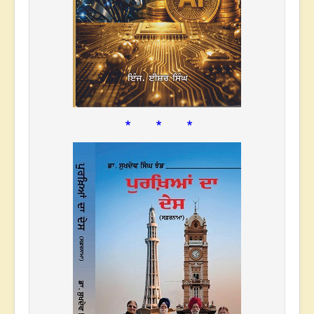
* * *