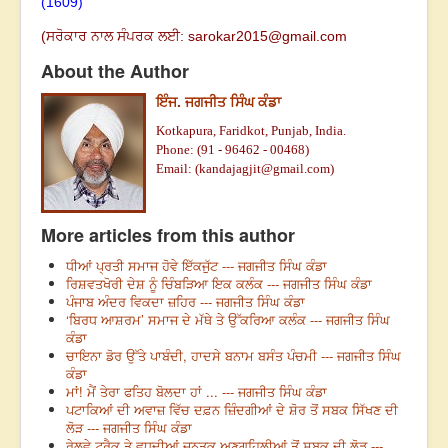
(1609)
(ਸਰੋਕਾਰ ਨਾਲ ਸੰਪਰਕ ਲਈ:
sarokar2015@gmail.c
om
About the Author
ਇੰਜ. ਜਗਜੀਤ ਸਿੰਘ ਕੰਡਾ
Kotkapura, Faridkot, Punjab, India.
Phone: (91 - 96462 - 00468)
Email: (
kandajagjit@gmail.com
)
More articles from this author
ਧੀਆਂ ਪ੍ਰਤੀ ਸਮਾਜ ਹੋਵੇ ਇੱਕਜੁੱਟ --- ਜਗਜੀਤ ਸਿੰਘ ਕੰਡਾ
ਰਿਸ਼ਵਤਖੋਰੀ ਦੇਸ਼ ਨੂੰ ਚਿੰਬੜਿਆ ਇਕ ਕਲੰਕ --- ਜਗਜੀਤ ਸਿੰਘ ਕੰਡਾ
ਪੰਜਾਬ ਅੰਦਰ ਵਿਕਦਾ ਜ਼ਹਿਰ --- ਜਗਜੀਤ ਸਿੰਘ ਕੰਡਾ
‘ਬਿਰਧ ਆਸ਼ਰਮ’ ਸਮਾਜ ਦੇ ਮੱਥੇ ਤੇ ਉੱਕਰਿਆ ਕਲੰਕ --- ਜਗਜੀਤ ਸਿੰਘ
ਕੰਡਾ
ਚਾਇਨਾ ਡੋਰ ਉੱਤੇ ਪਾਬੰਦੀ, ਹਾਦਸੇ ਬਨਾਮ ਬਸੰਤ ਪੰਚਮੀ --- ਜਗਜੀਤ ਸਿੰਘ
ਕੰਡਾ
ਮਾਂ! ਮੈਂ ਤੇਰਾ ਫਤਿਹ ਬੋਲਦਾ ਹਾਂ ... --- ਜਗਜੀਤ ਸਿੰਘ ਕੰਡਾ
ਪਟਾਕਿਆਂ ਦੀ ਅਵਾਜ਼ ਵਿੱਚ ਦਫ਼ਨ ਜ਼ਿੰਦਗੀਆਂ ਦੇ ਸ਼ੋਰ ਤੋਂ ਸਬਕ ਸਿੱਖਣ ਦੀ
ਲੋੜ --- ਜਗਜੀਤ ਸਿੰਘ ਕੰਡਾ
ਰੇਲਵੇ ਟਰੈਕ ਤੇ ਵਧਦੀਆਂ ਜਨਤਕ ਅਣਗਹਿਲੀਆਂ ਤੋਂ ਸਬਕ ਦੀ ਲੋੜ ---