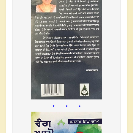
* * *