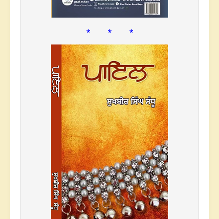
* * *