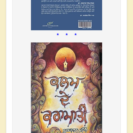
* * *