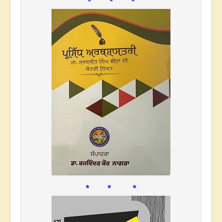
* * *
* * *