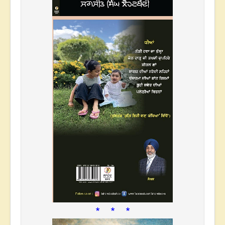
* * *