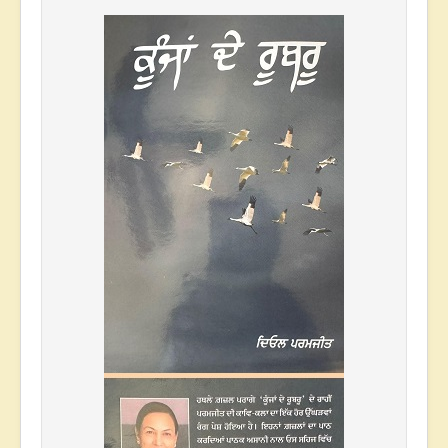
* * *