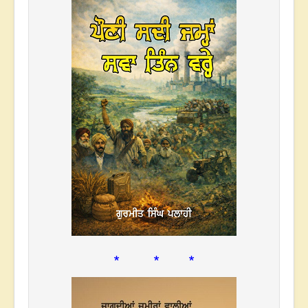
* * *