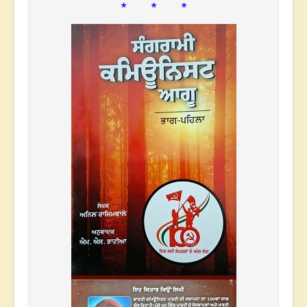
* * *