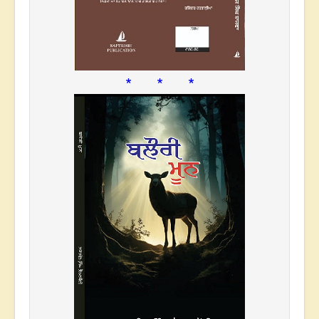
* * *