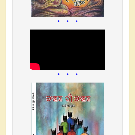
* * *
* * *