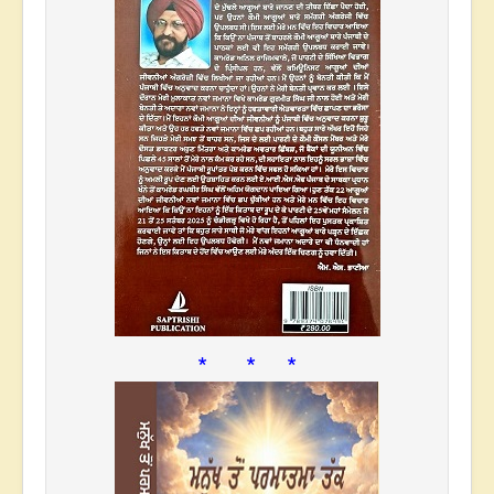
* * *