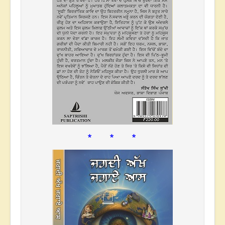
* * *