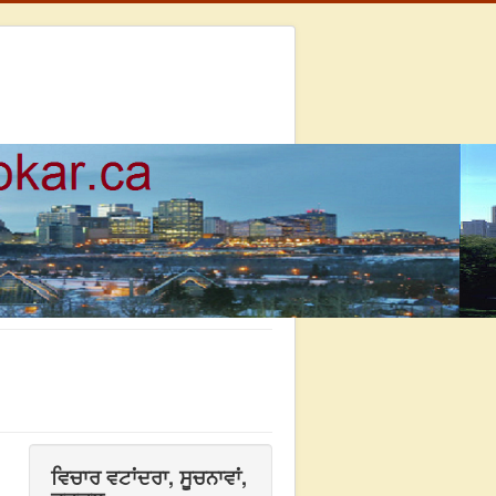
ਵਿਚਾਰ ਵਟਾਂਦਰਾ, ਸੂਚਨਾਵਾਂ,