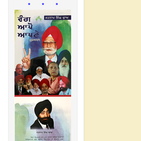
* * *