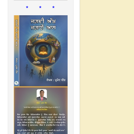
* * *