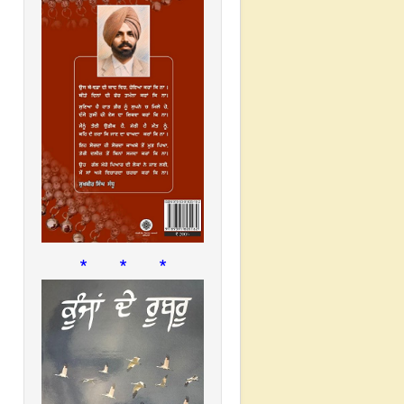
* * *