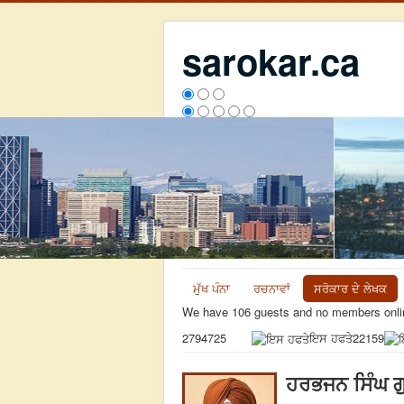
sarokar.ca
ਮੁੱਖ ਪੰਨਾ
ਰਚਨਾਵਾਂ
ਸਰੋਕਾਰ ਦੇ ਲੇਖਕ
We have 106 guests and no members onli
ਇਸ ਹਫਤੇ
22159
2794725
ਹਰਭਜਨ ਸਿੰਘ 