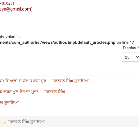
- 01023)
raya@gmail.com)
pty value in
ents/com_authorlist/views/author/tmpl/default_articles.php
on line
17
Display 
ਮੱਸਿਆਵਾਂ ਦੇ ਹੱਲ ਤੋਂ ਕੋਹਾਂ ਦੂਰ --- ਹਰਭਜਨ ਸਿੰਘ ਗੁਰਾਇਆ
 ਸਮਰਥਨ ਮੁੱਲ ਦੇਣ ਦਾ ਮੁੱਦਾ --- ਹਰਭਜਨ ਸਿੰਘ
ਿੰਘ ਗੁਰਾਇਆ
ਹਰਭਜਨ ਸਿੰਘ ਗੁਰਾਇਆ