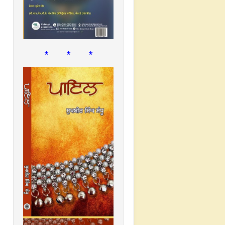
* * *