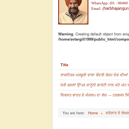
WhatsApp: (91 - 96460 
harbhajangu
Email: (
Warning
: Creating default object from em
/home/avtargill1999/public_html/compon
Title
ਰਾਜਨੀਤਕ ਮਜਬੂਰੀ ਵਾਲਾ ਕੇਂਦਰੀ ਬੱਜਟ ਦੇਸ਼ ਦੀਆਂ ਸ
ਖੇਤੀ ਫਸਲਾਂ ਉੱਪਰ ਕਾਨੂੰਨੀ ਗਾਰੰਟੀ ਨਾਲ ਘੱਟੋ ਘੱਟ
ਵਿਕਸਤ ਭਾਰਤ ਦੇ ਸੰਕਲਪ ਦਾ ਸੱਚ --- ਹਰਭਜਨ ਸ
You are here:
Home
ਸਰੋਕਾਰ ਦੇ ਲੇਖਕ