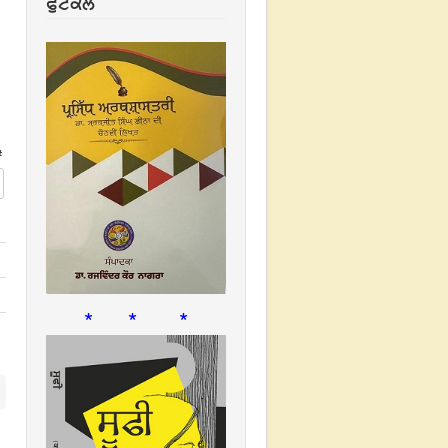
ਫੁਟਕਲ
#
* * *