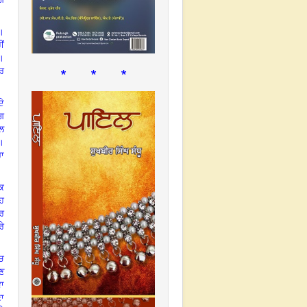
।
ੀਂ
ੀ।
* * *
ਪਰ
ਦੇ
ੱਗ
਼
ੀ।
ਰਾ
ਇਕ
ਹ
ਕਰ
ਰੇ
ੰਚ
ਉਣ
ਵਾ
ਾ