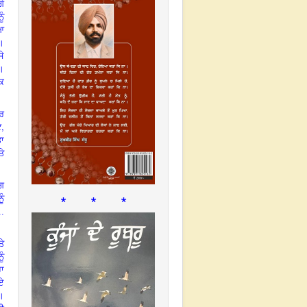
ਗੇ
ੂੰ
ਆ
।
ਸੇ
ੇ।
ਕਿ
ਕਰ
,
ੇ
ਤਾ
ਤੇ
ੱਗ
* * *
ੂੰ
..
ਤੇ
ੂੰ
ਹਾ
ਏ
ਾ।