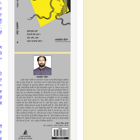
ਰ-
ਾ
ਦ
ੂੰ
,
ੀ
ੋਂ
ਾਲ
ਤੇ
ਦਾ
ਹੇ
ੱਦ
ਸਾ
ਾਣ
ੋਂ
ੋਂ
ੀਂ
ਗਏ
ਕੁ