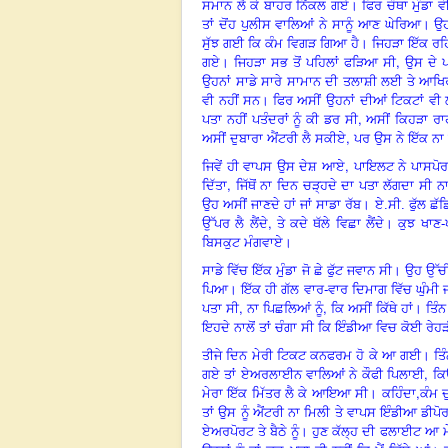
ਸਮਾਨ ਲੈ ਕੇ ਬਾਹਰ ਨਿੱਕਲ ਗਏ। ਫਿਰ ਚੌਥਾ ਮੁੰਡਾ ਵੀ
ਤਾਂ ਦੋਂਹ ਪੁਲੀਸ ਵਾਲਿਆਂ ਨੇ ਸਾਨੂੰ ਆਣ ਘੇਰਿਆ। ਉ
ਸੁੱਝ ਗਈ ਕਿ ਕੰਮ ਵਿਗੜ ਗਿਆ ਹੈ। ਜਿਹੜਾ ਇੱਕ ਰਹਿ
,
ਗਏ। ਜਿਹੜਾ ਸਭ ਤੋਂ ਪਹਿਲਾਂ ਫੜਿਆ ਸੀ
ਉਸ ਦੇ ਪ
ਉਹਨਾਂ ਸਾਡੇ ਸਾਰੇ ਸਾਮਾਨ ਦੀ ਤਲਾਸ਼ੀ ਲਈ ਤੇ ਆਖਿਰ ਸ
ਵੀ ਨਹੀਂ ਸਨ
।
ਫਿਰ ਅਸੀਂ ਉਹਨਾਂ ਦੀਆਂ ਟਿਕਟਾਂ ਵੀ ਲ
,
ਪਤਾ ਨਹੀਂ ਪਤੰਦਰਾਂ ਨੂੰ ਕੀ ਡਰ ਸੀ
ਅਸੀਂ ਕਿਹੜਾ ਰਾਹ
,
ਅਸੀਂ ਦੁਬਾਰਾ ਐਂਟਰੀ ਲੈ ਸਕੀਏ
ਪਰ ਉਸ ਨੇ ਇੱਕ ਨਾ 
,
ਜਿਵੇਂ ਹੀ ਵਾਪਸ ਉਸ ਦੇਸ਼ ਆਏ
ਪਾਇਲਟ ਨੇ ਪਾਸਪੋਰਟ 
,
ਦਿੱਤਾ
ਜਿੱਥੋਂ ਨਾ ਦਿਨ ਚੜ੍ਹਦੇ ਦਾ ਪਤਾ ਲੱਗਦਾ ਸੀ 
ਉਹ ਅਸੀਂ ਜਾਣਦੇ ਹਾਂ ਜਾਂ ਸਾਡਾ ਰੱਬ। ਏ.ਸੀ. ਫੁੱਲ
,
ਉੱਪਰ ਲੈ ਲੈਂਦੇ
ਤੇ ਕਦੇ ਥੱਲੇ ਵਿਛਾ ਲੈਂਦੇ। ਕੁਝ ਖਾਣ-
ਬਿਸਕੁਟ ਮੰਗਵਾਏ।
ਸਾਡੇ ਵਿੱਚ ਇੱਕ ਮੁੰਡਾ ਜੋ ਛੇ ਫੁੱਟ ਜਵਾਨ ਸੀ। ਉਹ ਉ
ਪਿਆ। ਇੱਕ ਹੀ ਗੱਲ ਵਾਰ-ਵਾਰ ਦਿਮਾਗ ਵਿੱਚ ਘੁੰਮੀ ਜ
,
,
ਪਤਾ ਸੀ
ਨਾ ਪਿਛਲਿਆਂ ਨੂੰ
ਕਿ ਅਸੀਂ ਕਿੱਥੇ ਹਾਂ। ਤ
ਇਹਦੇ ਨਾਲੋਂ ਤਾਂ ਚੰਗਾ ਸੀ ਕਿ ਇੰਡੀਆ ਵਿਚ ਕੋਈ ਰੇਹੜੀ
ਤੀਜੇ ਦਿਨ ਮੇਰੀ ਟਿਕਟ ਕਨਫਰਮ ਹੋ ਕੇ ਆ ਗਈ। ਤਿੰਨ 
,
ਗਏ ਤਾਂ ਏਅਰਲਾਈਨ ਵਾਲਿਆਂ ਨੇ ਕੌਫੀ ਪਿਲਾਈ
ਕਿ
,
ਮੇਰਾ ਇੱਕ ਮਿੱਤਰ ਲੈ ਕੇ ਆਇਆ ਸੀ। ਕਹਿੰਦਾ
ਕੰਮ ਦ
ਤਾਂ ਉਸ ਨੂੰ ਐਂਟਰੀ ਨਾ ਮਿਲੀ ਤੇ ਵਾਪਸ ਇੰਡੀਆ ਡੀਪੋ
ਏਅਰਪੋਰਟ ਤੇ ਬੈਠੇ ਨੂੰ। ਹੁਣ ਕੱਲ੍ਹ ਦੀ ਫਲਾਈਟ ਆ 