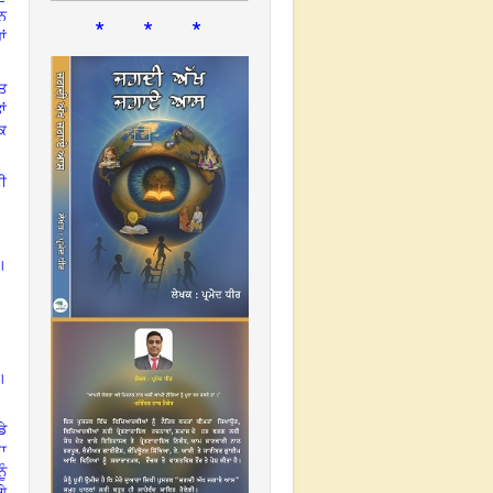
ਰਨ
* * *
ਂ
ਤ
ਾਂ
ਿ
ਦੀ
ਂ।
ੀ।
ਡੇ
ਾ
ੰ
ਗੇ