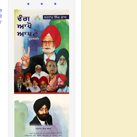
* * *
ਰ
ਤੇ
’
ਲ