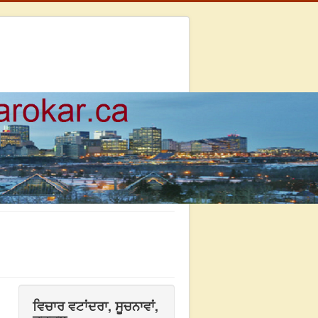
ਵਿਚਾਰ ਵਟਾਂਦਰਾ, ਸੂਚਨਾਵਾਂ,