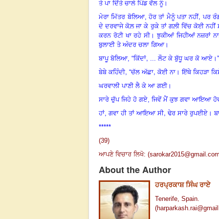
ਤੇ ਪਾ ਦਿੱਤੇ ਚਾਲੇ ਪਿੰਡ ਵੱਲ ਨੂੰ।
,
ਮੇਰਾ ਮਿੱਤਰ ਬੋਲਿਆ,
ਹੋਰ ਤਾਂ ਮੈਨੂੰ ਪਤਾ ਨਹੀਂ
ਪਰ ਰੰ
ਦੇ ਦਰਵਾਜੇ ਕੋਲ਼ ਜਾ ਕੇ ਰੁਕੇ ਤਾਂ ਗਲ਼ੀ ਵਿੱਚ ਕੋਈ ਨ
ਕਰਨ ਰੋਟੀ ਖਾ ਰਹੇ ਸੀ। ਝੁਕੀਆਂ ਜਿਹੀਆਂ ਨਜ਼ਰਾਂ ਨਾਲ਼
ਬੁਲਾਈ ਤੇ ਅੰਦਰ ਚਲਾ ਗਿਆ।
,
ਬਾਪੂ ਬੋਲਿਆ,
“
ਕਿੱਦਾਂ
...
ਲੌਟ ਕੇ ਬੁੱਧੂ ਘਰ ਕੋ ਆਏ।”
,
,
ਬੇਬੇ ਕਹਿੰਦੀ
“
ਚੱਲ ਅੱਛਾ
ਕੋਈ ਨਾ। ਇੱਥੇ ਕਿਹੜਾ ਕਿਸੇ
ਘਰਵਾਲੀ ਪਾਣੀ ਲੈ ਕੇ ਆ ਗਈ
।
ਸਾਰੇ ਚੁੱਪ ਜਿਹੇ ਹੋ ਗਏ, ਜਿਵੇਂ ਮੈਂ ਕੁਝ ਗਵਾ ਆਇਆ ਹੋ
,
ਹਾਂ, ਗਵਾ ਹੀ ਤਾਂ ਆਇਆ ਸੀ
ਢੇਰ ਸਾਰੇ ਰੁਪਈਏ। 
*****
(39)
ਆਪਣੇ ਵਿਚਾਰ ਲਿਖੋ: (
sarokar2015@gmail.co
About the Author
ਹਰਪ੍ਰਕਾਸ਼ ਸਿੰਘ ਰਾਏ
Tenerife, Spain.
(
harparkash.rai@gmai