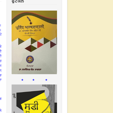
ਫੁਟਕਲ
ਾ।
ੇ।
ਮੈਂ
ਕੇ
ਤੀ
ਕੀ
ਗਰ
ਸ
ਨ
ੁਝ
* * *
ਾਂ
ਗ
ਲੇ