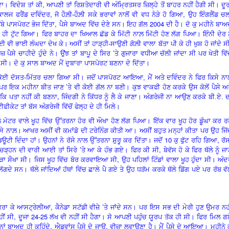
,
ਾ। ਵਿਦੇਸ਼ ਤਾਂ ਕੀ
ਆਪਣੀ ਤਾਂ ਰਿਸ਼ਤੇਦਾਰੀ ਵੀ ਅੰਮ੍ਰਿਤਸਰ ਜ਼ਿਲ੍ਹੇ ਤੋਂ ਬਾਹਰ ਨਹੀਂ ਹੈਗੀ ਸੀ। ਦੂ
,
,
ਾਲਜ ਫਰੈਂਡ ਦਵਿੰਦਰ
ਜੋ ਹੌਲ਼ੀ-ਹੌਲ਼ੀ ਸਕੇ ਭਰਾਵਾਂ ਨਾਲੋਂ ਵੀ ਵਧ ਨੇੜੇ ਹੋ ਗਿਆ
ਉਹ ਇੰਗਲੈਂਡ ਚਲ
,
2004
ਬੇ ਪਾਸਪੋਰਟ ਭੇਜ ਦਿੱਤਾ
ਪੈਸੇ ਬਾਅਦ ਵਿੱਚ ਦੇਣੇ ਸਨ
।
ਇਹ ਗੱਲ
ਦੀ ਹੈ। ਦੋ
ਕੁ ਮਹੀਨੇ ਬਾਅ
ਲਾ ਹੀ ਟੁੱਟ ਗਿਆ। ਫਿਰ ਬਾਹਰ ਦਾ ਖਿਆਲ ਛੱਡ ਕੇ ਮਿੱਟੀ ਨਾਲ਼ ਮਿੱਟੀ ਹੋਣ ਲੱਗ ਪਿਆ। ਇੰਨੀ ਦੇਰ ਨ
 ਕੋਈ ਵੀ ਭਾਈ ਲੰਘਦਾ ਦੇਖ ਕੇ
।
ਅਸੀਂ ਤਾਂ ਹਾੜ੍ਹੀ-ਸਾਉਣੀ ਗੋਲ਼ੀ ਵਾਲਾ ਬੱਤਾ ਪੀ ਕੇ ਹੀ ਖੁਸ਼ ਹੋ ਜਾਂਦੇ ਸ
’
ਪੈਸੇ ਚਾਹੀਦੇ ਹੁੰਦੇ ਨੇ। ਉਂਝ ਤਾਂ ਬਾਪੂ ਦੇ ਸਿਰ
ਤੇ ਗੁਜਾਰਾ ਵਧੀਆ ਚੱਲੀ ਜਾਂਦਾ ਸੀ ਪਰ ਖੇਤੀ ਵਿੱਚ
 ਸੀ। ਦੋ
ਕੁ ਸਾਲ ਬਾਅਦ ਮੈਂ ਦੁਬਾਰਾ ਪਾਸਪੋਰਟ ਬਣਨਾ ਦੇ ਦਿੱਤਾ।
 ਕੋਈ ਦੋਸਤ-ਮਿੱਤਰ ਚਲਾ ਗਿਆ ਸੀ। ਜਦੋਂ ਪਾਸਪੋਰਟ ਆਇਆ, ਮੈਂ ਅਤੇ ਦਵਿੰਦਰ ਨੇ ਫਿਰ ਕਿਸੇ ਨ
’
ਪਰ ਇਕ ਮਹੀਨਾ ਬੀਤ ਜਾਣ
ਤੇ ਵੀ ਕੋਈ ਗੱਲ ਨਾ ਬਣੀ। ਕੁਝ ਵਾਕਫੀ ਹੋਣ ਕਰਕੇ ਉਸ ਕੋਲੋਂ ਪੈਸੇ ਅ
,
ਕਿ ਪਤਾ ਨਹੀਂ ਕੀ ਬਣਨਾ
ਜਿੰਦਗੀ ਨੇ ਕਿੱਧਰ ਨੂੰ ਲੈ ਕੇ ਜਾਣਾ। ਅੰਗਰੇਜੀ ਨਾ ਆਉਣ ਕਰਕੇ ਬੀ.ਏ. 
ਫੀਕੇਟ ਤਾਂ ਬੱਸ ਅੰਗਰੇਜੀ ਵਿੱਚੋਂ ਫੇਲ੍ਹ ਦੇ ਹੀ ਮਿਲੇ।
ਾਲ਼ ਮੋਟਰ ਵਾਲੇ ਖੂਹ ਵਿੱਚ ਉੱਤਰਨਾ ਹੋਰ ਵੀ ਔਖਾ ਹੋਣ ਲੱਗ ਪਿਆ। ਇੱਕ ਵਾਰ ਖੂਹ ਹੋਰ ਡੂੰਘਾ ਕਰ ਰ
ਸੇ ਨਾਲ਼
।
ਆਖਰ ਅਸੀਂ ਵੀ ਕਮਾਂਡੋ ਦੀ ਟਰੇਨਿੰਗ ਕੀਤੀ ਆ। ਅਸੀਂ ਬਹੁਤ ਮਨ੍ਹਾਂ ਕੀਤਾ ਪਰ ਉਹ ਜਿ
10
,
ਿਊਟੀ ਦਿੰਦਾ ਹਾਂ। ਉਹਨਾਂ ਨੇ ਰੱਸੇ ਨਾਲ ਉੱਤਰਨਾ ਸ਼ੁਰੂ ਕਰ ਦਿੱਤਾ। ਜਦੋਂ
ਕੁ ਫੁੱਟ ਰਹਿ ਗਿਆ
ਰੱ
’
,
ਚੜ੍ਹਨ ਦੀ ਵਾਰੀ ਆਈ ਤਾਂ ਸਿਰੇ
ਤੇ ਆ ਕੇ ਹੰਭ ਗਏ। ਫਿਰ ਕੀ ਸੀ
ਬੇਵੱਸ ਹੋ ਕੇ ਫਿਰ ਥੱਲੇ ਨੂੰ ਜ
,
ਕਿਹੜਾ ਸੌਖਾ ਸੀ। ਜਿਸ ਖੂਹ ਵਿੱਚ ਬੋਰ ਕਰਵਾਇਆ ਸੀ
ਉਹ ਪਹਿਲਾਂ ਟਿੰਡਾਂ ਵਾਲਾ ਖੂਹ ਹੁੰਦਾ ਸੀ। ਅੰਦਰ
ਲੱਗਦੇ ਸਨ। ਥੱਲੇ ਜਾਂਦਿਆਂ ਹੱਥਾਂ ਵਿੱਚ ਛਾਲੇ ਪੈ ਗਏ ਤੇ ਉਹ ਧੜੱਮ ਕਰਕੇ ਥੱਲੇ ਡਿੱਗ ਪਏ ਪਰ ਰੱਬ ਵੱਲ
,
’
ਆਹ ਕਰਾ ਕੇ ਆਸਟ੍ਰੇਲੀਆ
ਕੈਨੇਡਾ ਸਟੱਡੀ ਵੀਜ਼ੇ
ਤੇ ਜਾਂਦੇ ਸਨ। ਪਰ ਇਸ ਸਭ ਦੀ ਮੇਰੀ ਹੁਣ ਉਮਰ ਨਹ
,
24-25
ੀਂ ਸੀ
ਦੂਜਾ
ਲੱਖ ਵੀ ਨਹੀਂ ਸੀ ਹੈਗਾ। ਸੋ ਆਪਣੀ ਪਹੁੰਚ ਯੂਰਪ ਤੱਕ ਹੀ ਸੀ। ਫਿਰ ਮਿਲ 
,
,
ਾਂ ਬਾਅਦ ਹੀ ਕਹਿੰਦੇ
ਐਡਵਾਂਸ ਪੈਸੇ ਦੇ ਜਾਉ
ਵੀਜ਼ਾ ਲਵਾਉਣਾ ਹੈ। ਮੈਂ ਪੈਸੇ ਦੇ ਆਇਆ। ਮਹੀਨੇ 