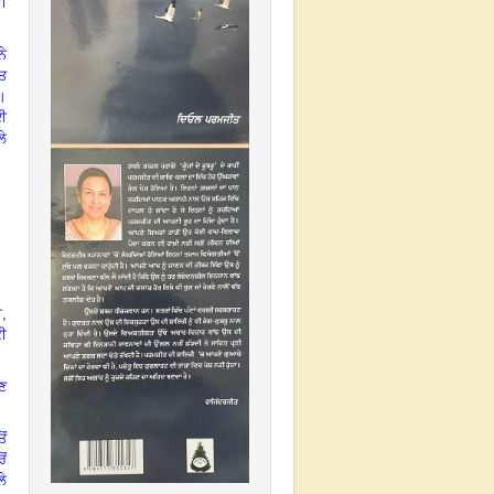
ੀ
ਨੇ
ੱਤ
ੇ।
ਈ
ਲੇ
ਾ,
ਕੀ
ੀਣ
ੋਂ
ੋਂ
ੇ