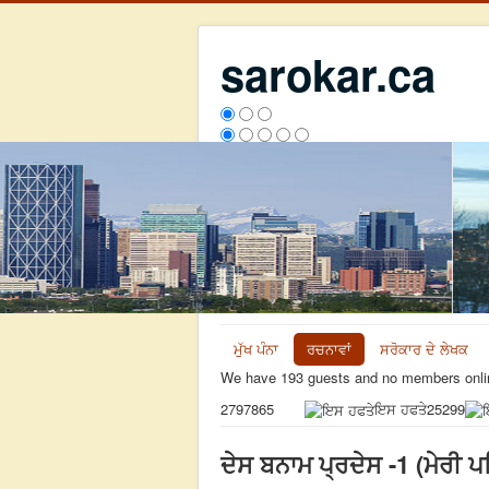
sarokar.ca
ਮੁੱਖ ਪੰਨਾ
ਰਚਨਾਵਾਂ
ਸਰੋਕਾਰ ਦੇ ਲੇਖਕ
We have 193 guests and no members onli
ਇਸ ਹਫਤੇ
25299
2797865
ਦੇਸ ਬਨਾਮ ਪ੍ਰਦੇਸ -1 (ਮੇਰੀ 