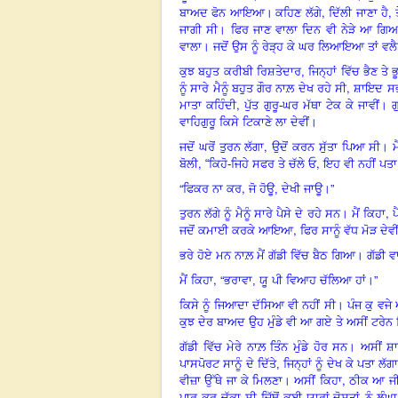
,
,
ਬਾਅਦ ਫੋਨ ਆਇਆ
।
ਕਹਿਣ ਲੱਗੇ
ਦਿੱਲੀ ਜਾਣਾ ਹੈ
ਜਾਗੀ ਸੀ। ਫਿਰ ਜਾਣ ਵਾਲਾ ਦਿਨ ਵੀ ਨੇੜੇ ਆ ਗਿਆ
ਵਾਲਾ। ਜਦੋਂ ਉਸ ਨੂੰ ਰੇੜ੍ਹ ਕੇ ਘਰ ਲਿਆਇਆ ਤਾਂ ਵ
ਕੁਝ ਬਹੁਤ ਕਰੀਬੀ ਰਿਸ਼ਤੇਦਾਰ, ਜਿਨ੍ਹਾਂ ਵਿੱਚ ਭੈਣ ਤੇ
,
ਨੂੰ ਸਾਰੇ ਮੈਨੂੰ ਬਹੁਤ ਗੌਰ ਨਾਲ਼ ਦੇਖ ਰਹੇ ਸੀ
ਸ਼ਾਇਦ ਸਭ
,
ਮਾਤਾ ਕਹਿੰਦੀ
ਪੁੱਤ ਗੁਰੂ-ਘਰ ਮੱਥਾ ਟੇਕ ਕੇ ਜਾਵੀਂ
ਵਾਹਿਗੁਰੂ ਕਿਸੇ ਟਿਕਾਣੇ ਲਾ ਦੇਵੀਂ।
,
ਜਦੋਂ ਘਰੋਂ ਤੁਰਨ ਲੱਗਾ
ਉਦੋਂ ਕਰਨ ਸੁੱਤਾ ਪਿਆ ਸੀ। ਮ
,
,
ਬੋਲੀ
“
ਕਿਹੋ-ਜਿਹੇ ਸਫਰ ਤੇ ਚੱਲੇ ਓ
ਇਹ ਵੀ ਨਹੀਂ ਪਤਾ ਕ
“
,
”
ਫਿਕਰ ਨਾ ਕਰ
ਜੋ ਹੋਊ, ਦੇਖੀ ਜਾਊ।
,
ਤੁਰਨ ਲੱਗੇ ਨੂੰ ਮੈਨੂੰ ਸਾਰੇ ਪੈਸੇ ਦੇ ਰਹੇ ਸਨ। ਮੈਂ ਕਿਹਾ
ਪ
,
ਜਦੋਂ ਕਮਾਈ ਕਰਕੇ ਆਇਆ
ਫਿਰ ਸਾਨੂੰ ਵੱਧ ਮੋੜ ਦੇਵੀ
ਭਰੇ ਹੋਏ ਮਨ ਨਾਲ਼ ਮੈਂ ਗੱਡੀ ਵਿੱਚ ਬੈਠ ਗਿਆ। ਗੱਡੀ ਵ
, “
”
ਮੈਂ ਕਿਹਾ
ਭਰਾਵਾ, ਯੂ ਪੀ ਵਿਆਹ ਚੱਲਿਆ ਹਾਂ।
ਕਿਸੇ ਨੂੰ ਜਿਆਦਾ ਦੱਸਿਆ ਵੀ ਨਹੀਂ ਸੀ।
ਪੰਜ
ਕੁ ਵਜੇ
ਕੁਝ ਦੇਰ ਬਾਅਦ ਉਹ ਮੁੰਡੇ ਵੀ ਆ ਗਏ ਤੇ ਅਸੀਂ ਟਰੇਨ ਵ
ਗੱਡੀ ਵਿੱਚ ਮੇਰੇ ਨਾਲ਼ ਤਿੰਨ ਮੁੰਡੇ ਹੋਰ ਸਨ। ਅਸੀਂ
ਪਾਸਪੋਰਟ ਸਾਨੂੰ ਦੇ ਦਿੱਤੇ, ਜਿਨ੍ਹਾਂ ਨੂੰ ਦੇਖ ਕੇ ਪਤਾ 
,
ਵੀਜ਼ਾ ਉੱਥੇ ਜਾ ਕੇ ਮਿਲਣਾ। ਅਸੀਂ ਕਿਹਾ
ਠੀਕ ਆ ਜੀ
ਪਾਰ ਕਰ ਚੁੱਕਾ ਸੀ ਜਿੱਥੋਂ ਕਈ ਯਾਰਾਂ-ਦੋਸਤਾਂ ਨੂੰ ਲੰਘ