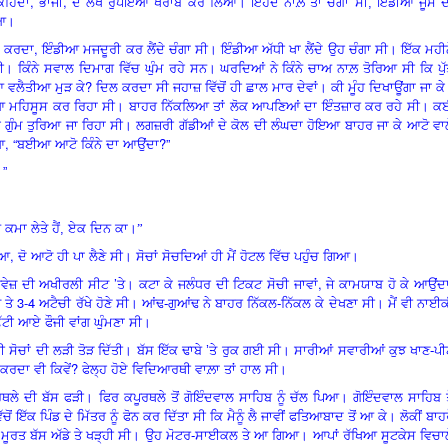
,
,
ਕਹਿੰਦਾ
ਭਾਜੀ
ਦੋ ਲੱਖ ਰੁਪਇਆ ਖਰਾਬ ਕਰ ਲਿਆ। ਇਹਦੇ ਨਾਲ਼ੋਂ ਤਾਂ ਚੰਗਾ ਸੀ, ਇੰਡੀਆ ਜੂਸ ਦ
ਇਆ।
,
ਲ ਕਰਦਾ
ਇੰਡੀਆ ਮਜਦੂਰੀ ਕਰ ਲੈਂਦੇ ਚੰਗਾ ਸੀ। ਇੰਡੀਆ ਅੱਧੀ ਖਾ ਲੈਂਦੇ ਉਹ ਚੰਗਾ ਸੀ। ਇੱਕ ਮਹੀ
। ਕਿੰਨੇ ਸਵਾਲ ਦਿਮਾਗ ਵਿੱਚ ਘੁੰਮ ਰਹੇ ਸਨ
।
ਘਰਦਿਆਂ ਨੇ ਕਿੰਨੇ ਚਾਅ ਨਾਲ਼ ਤੋਰਿਆ ਸੀ ਕਿ ਪੁ
?
ਵਲੈਤੀਆ ਮੁੜ ਕੇ
ਦਿਲ ਕਰਦਾ ਸੀ ਜਹਾਜ਼ ਵਿੱਚੋਂ ਹੀ ਛਾਲ ਮਾਰ ਦੇਵਾਂ। ਕੀ ਮੂੰਹ ਦਿਖਾਊਂਗਾ ਜਾ ਕ
 ਮਹਿਸੂਸ ਕਰ ਰਿਹਾ ਸੀ। ਬਾਹਰ ਨਿੱਕਲਿਆ ਤਾਂ ਲੋਕ ਆਪਣਿਆਂ ਦਾ ਇੰਤਜ਼ਾਰ ਕਰ ਰਹੇ ਸੀ। ਕ
ੱਚ ਗੁੰਮ ਤੁਰਿਆ ਜਾ ਰਿਹਾ ਸੀ। ਲਗਜ਼ਰੀ ਗੱਡੀਆਂ ਦੇ ਕੋਲ ਦੀ ਲੰਘਦਾ ਹੋਇਆ ਬਾਹਰ ਜਾ ਕੇ ਆਟੋ ਵਾ
, “
?”
ਆ
ਬਈਆ ਆਟੋ ਕਿੰਨੇ ਦਾ ਆਉਂਦਾ
।”
ਕਮਾ ਲੇਤੇ ਹੈਂ, ਏਕ ਦਿਨ ਕਾ
।”
,
 ਆ
ਦੋ ਆਟੋ ਹੀ ਪਾ ਲੈਣੇ ਸੀ। ਸੋਚਾਂ ਸੋਚਦਿਆਂ ਹੀ ਮੈਂ ਹੋਟਲ ਵਿੱਚ ਪਹੁੰਚ ਗਿਆ।
’
,
ਰੋਡਵੇਜ਼ ਦੀ ਅਖੀਰਲੀ ਸੀਟ
ਤੇ। ਕਟਾ ਕੇ ਜਲੰਧਰ ਦੀ ਟਿਕਟ ਸੋਚੀ ਜਾਵਾਂ
ਜੇ ਕਾਮਯਾਬ ਹੋ ਕੇ ਆਉਂਦ
3-4
ਤ ਤੇ
ਅਟੈਚੀ ਰੱਖੇ ਹੋਣੇ ਸੀ। ਆਂਢ-ਗੁਆਂਢ ਨੇ ਬਾਹਰ ਨਿੱਕਲ-ਨਿੱਕਲ ਕੇ ਦੇਖਣਾ ਸੀ। ਮੈਂ ਵੀ ਨਾਈ
ਛੁੱਟੀ ਆਏ ਫੌਜੀ ਵਾਂਗ ਘੁੰਮਣਾ ਸੀ।
ੇਰੀ ਸੋਚਾਂ ਦੀ ਲੜੀ ਤੋੜ ਦਿੱਤੀ। ਬੱਸ ਇੱਕ ਢਾਬੇ ’ਤੇ ਰੁਕ ਗਈ ਸੀ। ਸਾਰੀਆਂ ਸਵਾਰੀਆਂ ਕੁਝ ਖਾਣ-ਪ
?
ਰਦਾ ਵੀ ਕਿਵੇਂ
ਫੇਲ੍ਹ ਹੋਏ ਵਿਦਿਆਰਥੀ ਵਾਲ਼ਾ ਤਾਂ ਹਾਲ ਸੀ।
ੂਰਥਲੇ ਦੀ ਬੱਸ ਫੜੀ। ਫਿਰ ਕਪੂਰਥਲੇ ਤੋਂ ਗੋਇੰਦਵਾਲ ਸਾਹਿਬ ਨੂੰ ਚੱਲ ਪਿਆ। ਗੋਇੰਦਵਾਲ ਸਾਹਿਬ ਤ
ਕ ਪਿੰਡ ਦੇ ਮਿੱਤਰ ਨੂੰ ਫੋਨ ਕਰ ਦਿੱਤਾ ਸੀ ਕਿ ਮੈਨੂੰ ਲੈ ਜਾਵੀਂ ਫਤਿਆਬਾਦ ਤੋਂ ਆ ਕੇ। ਲੋਕੀਂ ਬਾਹਰ
ਮੂਰਤ ਬੱਸ ਅੱਡੇ ਤੇ ਖੜ੍ਹੀ ਸੀ। ਉਹ ਮੋਟਰ-ਸਾਈਕਲ ਤੇ ਆ ਗਿਆ। ਆਪਾਂ ਰੱਖਿਆ ਸੂਟਕੇਸ ਵਿਚਾਲ