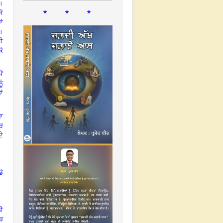
ੀ।
* * *
ਸੇ
ਾਂ
।
ਘੀ
ਕੇ
ੈਂ
ੂੰ
ਾਂ
ਗਾ
ਾਰ
ਦੇ
ਡੇ
ਨੀ
ਫੜ