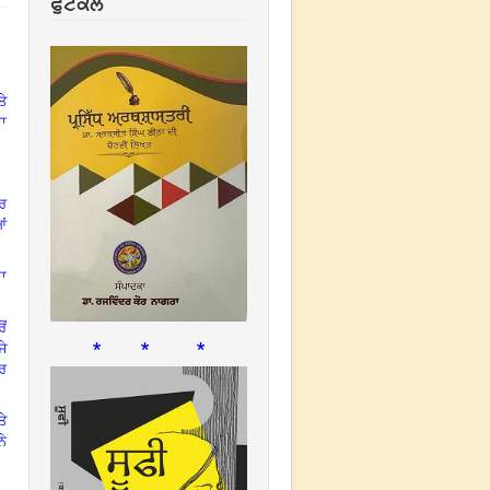
ਫੁਟਕਲ
ਤੇ
ਾ
ਰ
ਆਂ
ਦਾ
ੋਂ
* * *
ਜੇ
ਿਰ
ਤੇ
ਨੇ