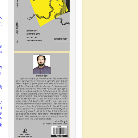
ਿਨ
ਾ,
ਆਂ
ਣ
ਨ
ੇ।
ਲੇ
ਫਟ
ਜੇ
ਆਂ
ਦੀ
ਣੇ