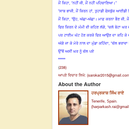
ਮੈਂ ਕਿਹਾ, “ਨਹੀਂ ਜੀ, ਮੈਂ ਨਹੀਂ ਪਹਿਚਾਣਿਆ।”
“ਸਾਬ ਭਾਜੀ, ਮੈਂ ਕਿਰਨ ਹਾਂ, ਤੁਹਾਡੀ ਫੇਸਬੁੱਕ ਆਈਡੀ
ਮੈਂ ਕਿਹਾ, “ਉਹ, ਅੱਛਾ-ਅੱਛਾ
।
ਮਾਫ਼ ਕਰਨਾ ਭੈਣ ਜੀ, ਮ
ਫਿਰ ਕਿਰਨ ਦੇ ਮੰਮੀ ਵੀ ਕਹਿਣ ਲੱਗੇ, “ਚਲੋ ਬੇਟਾ ਘਰ 
ਪਰ ਟਾਈਮ ਘੱਟ ਹੋਣ ਕਰਕੇ ਫਿਰ ਆਉਣ ਦਾ ਕਹਿ ਕੇ 
,
ਅੱਗੇ ਜਾ ਕੇ ਮੇਰੇ ਨਾਲ ਦਾ ਮੁੰਡਾ ਕਹਿੰਦਾ
“
ਚੱਲ ਭਰਾਵਾ
ਉੱਥੋਂ ਅਸੀਂ ਘਰ ਨੂੰ ਚੱਲ ਪਏ
*****
(
238)
ਆਪਣੇ ਵਿਚਾਰ ਲਿਖੋ: (s
arokar2015@gmail.co
About the Author
ਹਰਪ੍ਰਕਾਸ਼ ਸਿੰਘ ਰਾਏ
Tenerife, Spain.
(
harparkash.rai@gmai