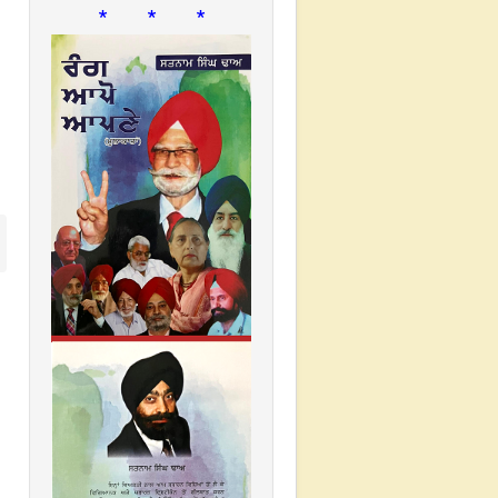
* * *