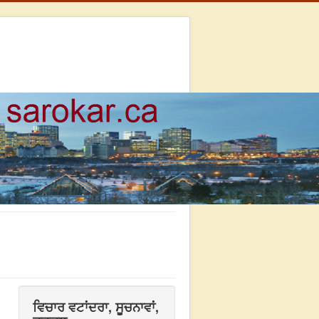
ਵਿਚਾਰ ਵਟਾਂਦਰਾ, ਸੂਚਨਾਵਾਂ,