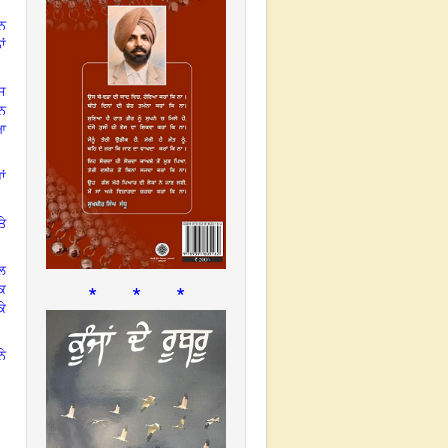
ਸਨ
ਾਂ
ਿਸ
ੋਨ
 ਆ
ਾਂ
ੇ
ਲ
* * *
ਕਿ
ਕੇ
ੇ