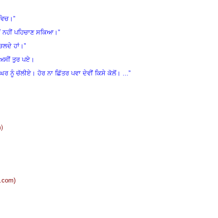
 ਵਿਚ।”
ੈਂ ਨਹੀਂ ਪਹਿਚਾਣ ਸਕਿਆ।”
ਚਲਦੇ ਹਾਂ।”
ਅਸੀਂ ਤੁਰ ਪਏ।
 ਘਰ ਨੂੰ ਚੱਲੀਏ।
ਹੋਰ ਨਾ ਛਿੱਤਰ ਪਵਾ ਦੇਵੀਂ ਕਿਸੇ ਕੋਲੋਂ। ...”
m
)
l.com
)