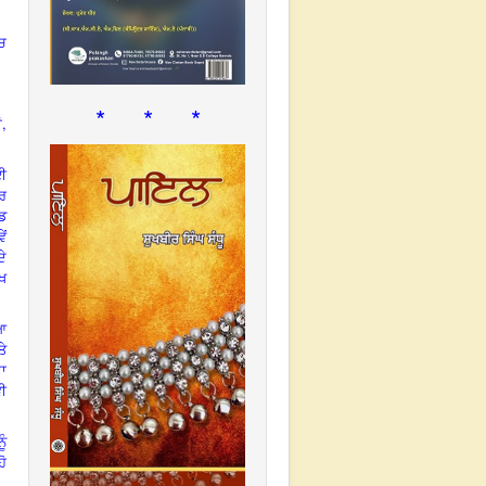
ੱਚ
* * *
,
ਂ
ੋਈ
ਮਰ
ਂਡ
ੇਂ
ਦੇ
ੇਖ
ਆ
ਤੇ
ਦਾ
ਵੀ
ੂੰ
ਹੋ