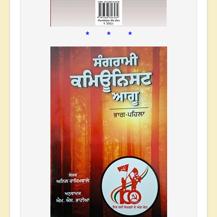
* * *