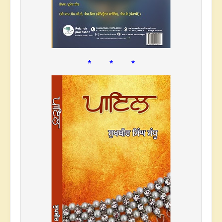
* * *