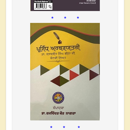
* * *
* * *