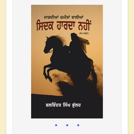
* * *