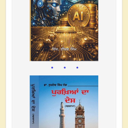
* * *