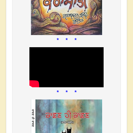
* * *
* * *