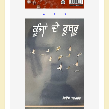
* * *