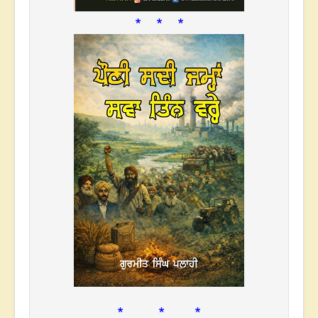
* * *
* * *