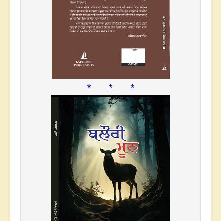
* * *