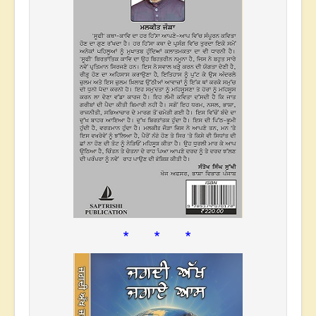
* * *