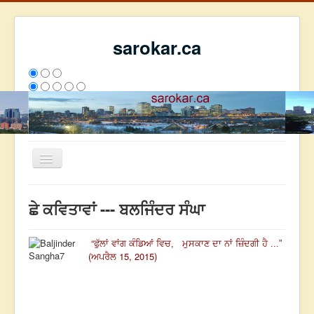
sarokar.ca
Toggle
Navigation
ਮੁੱਖ ਪੰਨਾ
ਛੇ ਕਵਿਤਾਵਾਂ --- ਬਲਜਿੰਦਰ ਸੰਘਾ
ਰਚਨਾਵਾਂ
ਸਰੋਕਾਰ ਦੇ ਲੇਖਕ
“
ਫੁੱਲਾਂ ਵਾਂਗ ਕੰਡਿਆਂ ਵਿਚ,
ਮੁਸਕਾਣ ਦਾ ਨਾਂ ਜ਼ਿੰਦਗੀ ਹੈ ...”
(ਅਪਰੈਲ 15, 2015)
ਸੰਪਰਕ
We have 354 guests and no members online
ਇਸ ਹਫਤੇ
36133
ਇਸ ਮਹੀਨੇ
44924
2808699