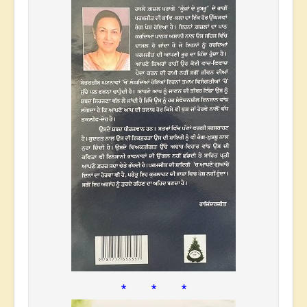
* * *