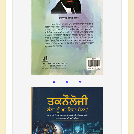
* * *