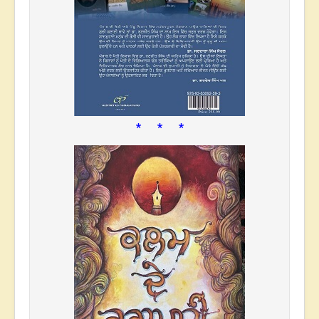
* * *