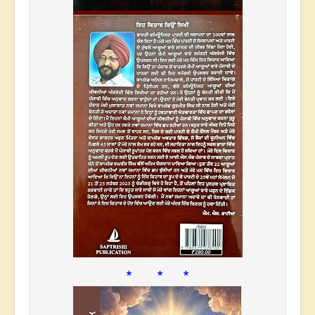
* * *