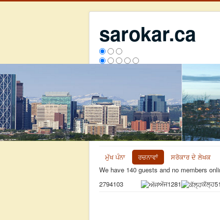
sarokar.ca
ਮੁੱਖ ਪੰਨਾ
ਰਚਨਾਵਾਂ
ਸਰੋਕਾਰ ਦੇ ਲੇਖਕ
We have 140 guests and no members onli
ਅੱਜ
1281
ਕੱਲ੍ਹ
5
2794103