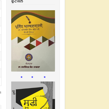
ਫੁਟਕਲ
* * *
1