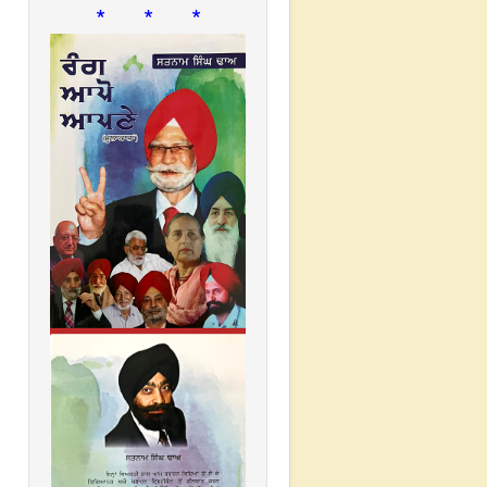
* * *