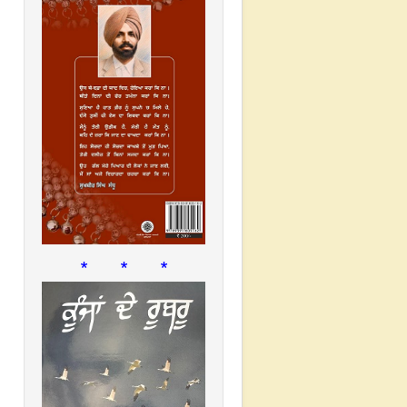
* * *