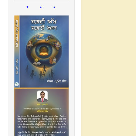
* * *