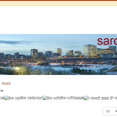
ਸੰਪਰਕ
ne
139
ਇਸ ਹਫਤੇ
21537
ਇਸ ਮਹੀਨੇ
30328
7 ਜ
Display #