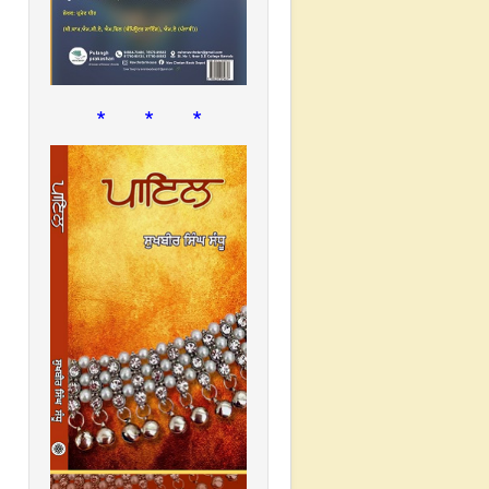
* * *