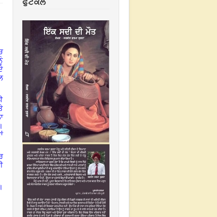
ਫੁਟਕਲ
ਚ
ੰ
ੇ
ਲ
ੀ
ੇ
ਾ
ੇ।
ਾਂ
ਰ
ਈ
।