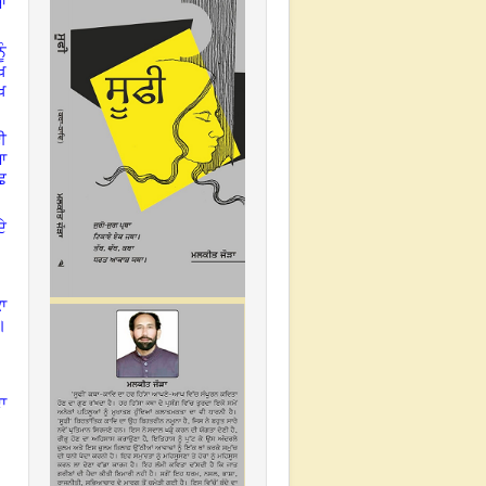
ਆ
ੰ
ਖ
ਖ
ਈ
ਆ
ੱਛ
ੇ
ਾ
।
ਾ