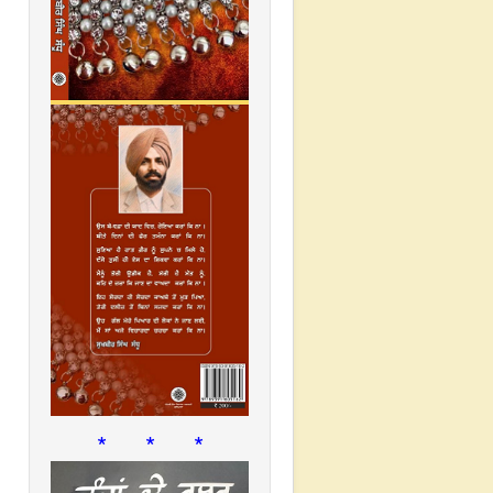
* * *