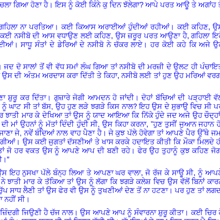
 ਚਲਾ ਗਿਆ ਹੋਣਾ ਹੈ
।
ਇਸ ਨੂੰ ਕੋਈ ਕਿੰਨੇ ਕੁ ਦਿਨ ਝੱਲੇਗਾ? ਆਪੇ ਪਰਤ ਆਊ ਤੇ ਅਗਾਂਹ ਤੋ
 ਗਹਿਲਾ ਨਾ ਪਰਤਿਆ। ਕਈ ਕਿਆਸ ਅਰਾਈਆਂ ਹੁੰਦੀਆਂ ਰਹੀਆਂ
।
ਕਈ ਕਹਿਣ, ਉ
ੈ। ਤੇ ਕਈ ਨਸੀਬੋ ਦੀ ਆਸ ਵਧਾਉਣ ਲਈ ਕਹਿਣ, ਉਸ ਜ਼ਰੂਰ ਪਰਤ ਆਉਣਾ ਹੈ, ਗਹਿਲਾ ਇਹ
ਗਈਆਂ
।
ਸਾਧੂ ਸੰਤਾਂ ਦੇ ਡੇਰਿਆਂ ਦੇ ਨਸੀਬੋ ਨੇ ਚੱਕਰ ਲਾਏ
।
ਹਰ ਕੋਈ ਕਹੇ ਕਿ ਅਜੇ ਉ
। ਜਦ ਦੋ ਸਾਲਾਂ ਤੋਂ ਵੀ ਵੱਧ ਸਮਾਂ ਲੰਘ ਗਿਆ ਤਾਂ ਨਸੀਬੋ ਦੀ ਮਰਜ਼ੀ ਦੇ ਉਲਟ ਹੀ ਪੰਚਾਇ
ਾ ਕੇ ਉਸ ਦੀ ਅੰਤਮ ਅਰਦਾਸ ਕਰਾ ਦਿੱਤੀ ਤੇ ਕਿਹਾ, ਨਸੀਬੋ ਲਈ ਤਾਂ ਹੁਣ ਉਹ ਮਰਿਆਂ ਵਰਗ
 ਸ਼ੁਰੂ ਕਰ ਦਿੱਤਾ। ਗੁਜ਼ਾਰੇ ਜੋਗੀ ਆਮਦਨ ਹੋ ਜਾਂਦੀ
।
ਦੋਹਾਂ ਬੱਚਿਆਂ ਦੀ ਪੜ੍ਹਾਈ ਵੱ
,
?
ੂੰ ਘਾਟ ਸੀ ਤਾਂ ਬੱਸ
ਉਹ ਹੁਣ ਲੜੇ ਝਗੜੇ ਕਿਸ ਨਾਲ
ਇਹ ਉਸ ਦੇ ਸੁਭਾਉ ਵਿਚ ਸੀ ਪ
 ਝਾਤੀ ਮਾਰ ਕੇ ਦੇਖਿਆ ਤਾਂ ਉਸ ਨੂੰ ਯਾਦ ਆਇਆ ਕਿ ਨਿੱਕੇ ਹੁੰਦੇ ਜਦ ਅਜੇ ਉਹ ਚੌਦ੍ਹਾਂ
,
 ਮਾਂ ਉਹਨਾਂ ਨੂੰ ਮੱਤਾਂ ਦਿੰਦੀ ਹੁੰਦੀ ਸੀ
ਉਸ ਕਿਹਾ ਕਰਨਾ, "ਹੁਣ ਤੁਸੀਂ ਜੁਆਨ ਜਹਾਨ ਹ
,
ਾਣਾ ਜੇ
ਨਵੇਂ ਬੰਦਿਆਂ ਨਾਲ ਵਾਹ ਪੈਣਾ ਹੈ। ਜੇ ਕੁਝ ਪੱਲੇ ਹੋਵੇਗਾ ਤਾਂ ਆਪਣੇ ਪੈਰ ਉੱਥੇ ਜ
ੋਗੀਆਂ
।

ਉਸ
ਕਈ
ਜੁਗਤਾਂ
ਦੱਸਣੀਆਂ
ਤੇ
ਖਾਸ
ਕਰਕੇ
ਹਦਾਇਤ
ਕੀਤੀ
ਕਿ
ਮੌਕਾ ਮਿਲਦੇ ਹ
ਤਾਂ ਜੋ ਹਰ ਵਕਤ ਉਸ ਨੂੰ ਆਪਣੇ ਆਪ ਦੀ ਬਣੀ ਰਹੇ
।
ਫੇਰ ਉਹ ਤੁਹਾਨੂੰ ਕੁਝ ਕਹਿਣ ਜੋਗ
ਈ।”
 ਉਸ ਇਹ ਨੁਸਖਾ ਪੱਲੇ ਬੰਨ੍ਹ ਲਿਆ ਤੇ ਆਪਣਾ ਘਰ ਵਾਲਾ, ਜੋ ਰੱਜ ਕੇ ਸਾਊ ਸੀ, ਨੂੰ ਆਪਣ
 ਨੇ ਝਾਤੀ ਮਾਰ ਕੇ ਤੱਕਿਆ ਤਾਂ ਉਸ ਨੂੰ ਲੱਗਾ ਕਿ ਝਗੜੇ ਕਲੇਸ਼ ਵਿਚ ਉਸ ਵੱਲੋਂ ਬਿਨਾਂ ਕਾਰ
ੁੱਪ ਸਾਧ ਲੈਣੀ ਤਾਂ ਉਸ ਫੇਰ ਵੀ ਉਸ ਨੂੰ ਤੁਖਣੀਆਂ ਦੇਣ ਤੋਂ ਨਾ ਹਟਣਾ। ਪਰ ਹੁਣ ਤਾਂ ਲਗਦ
ਾ ਨਹੀਂ ਸੀ।
ਜ਼ਿੰਦਗੀ ਜਿਉਣੀ ਹੈ ਚੱਜ ਨਾਲ
।
ਉਸ ਆਪਣੇ ਆਪ ਨੂੰ ਸੰਵਾਰਨਾ ਸ਼ੁਰੂ ਕੀਤਾ। ਕਈ ਚਿਰ ਹ