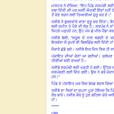
,
ਮਾਸਟਰ ਨੇ ਦੱਸਿਆ
“
ਇਹ ਪਿੰਡ ਸਰਪੰਚੀ ਲਈ 
ਦਬਾ ਦਿੱਤੀ ਸੀ ਪਰ ਅਸੀਂ ਐਤਕੀਂ ਇੱਦਾਂ ਨਹੀਂ ਹੋਣ
ਤੋਂ ਚੋਣ ਲੜਨ ਲਈ ਤਿਆਰੀਆਂ ਸ਼ੁਰੂ ਕਰ ਦੇ।
”
ਨਸੀਬੋ ਨੇ ਗੁਰਦਵਾਰੇ ਜਾਣਾ ਸ਼ੁਰੂ ਕਰ ਦਿੱਤਾ
।
ਇਕ
ਲਈ ਜ਼ਮੀਨ ਤੇ ਪੈਸੇ ਦੀ ਲੋੜ ਹੈ। ਸਰਪੰਚ ਨੇ ਤਾਂ ਕ
ਜਿਹੜੇ ਪੜ੍ਹਦੇ ਹਨ, ਉਹ ਪੰਜ ਛੇ ਮੀਲ ਪੈਂਡਾ ਕਰ
ਨਸੀਬੋ
ਬੋਲੀ, “
ਸਕੂਲ
ਦੇ
ਨਾਲ
ਲਗਦੀ
ਦੋ
ਕ
ਇਕਵੰਜਾ
ਸੌ
ਰੁਪਏ
ਵੀ
ਬਿਲਡਿੰਗ
ਲਈ
ਦਿੰਦੀ
ਹਾ
ਜੈਕਾਰੇ
ਛੱਡੇ
ਗਏ।
ਨਸੀਬੋ
ਇਕ
ਦਿਨ
ਵਿਚ
ਹੀ
ਸਾ
ਪੰਚਾਇਤ ਦੀਆਂ ਚੋਣਾਂ ਆ ਗਈਆਂ। ਸੁਲੱਖਣ ਸ
ਤੀਵੀਂਆਂ ਲਈ ਰਾਖਵਾਂ ਹੈ।
ਨਸੀਬੋ ਸਰਪੰਚੀ ਲਈ ਖੜ੍ਹੀ ਹੋ ਗਈ। ਉੱਧਰ ਸਰਪ
ਸਰਪੰਚਣੀ ਲਈ ਜਿੱਤ ਗਈ
।
ਉਸ ਨੇ ਭਰੇ ਮੈਦਾ
ਹਨ।”
ਪਿੰਡ
ਦੇ
ਪੰਚਾਇਤ
ਘਰ
ਵਿਚ
ਬੋਰਡ
ਬਦਲ
ਗਿਆ
ਨਸੀਬੋ ਦਾ ਚਿਰਾਂ ਦਾ ਸੁਪਨਾ ਪੂਰਾ ਹੋਇਆ ਕਿ ਪਿ
ਕੌਰ ਬਾਰੇ। ਨਸੀਬ ਕੌਰ ਨੂੰ ਹੁਣ ਗਹਿਲਾ ਚੇਤੇ
ਹਾਂ।
*****
(38)