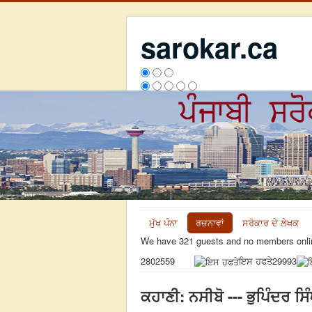
sarokar.ca
ਮੁੱਖ ਪੰਨਾ
ਰਚਨਾਵਾਂ
ਸਰੋਕਾਰ ਦੇ ਲੇਖਕ
We have 321 guests and no members onli
ਇਸ ਹਫਤੇ
29993
2802559
ਕਹਾਣੀ: ਨਸੀਬੋ --- ਭੁਪਿੰਦਰ ਸਿ