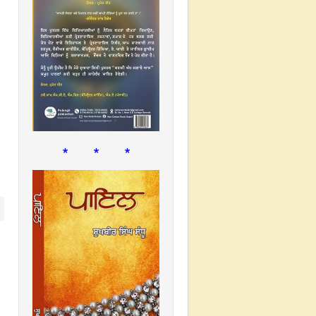
* * *