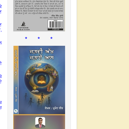
ੇ
ੁਣ
ਣ
ੇ,
* * *
ਲ
ਈ
ੋ
ਦੇ
ਬ
ੌਰ