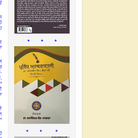
ਂ
ਸ
ੋ
ਹ
* * *
ਤ
ਾ
ਲ
ਰ
-
,
ੋ
ਮਾ
ੀ
ਾ
ੇ
ਨ
ਾ
* * *
ੋ