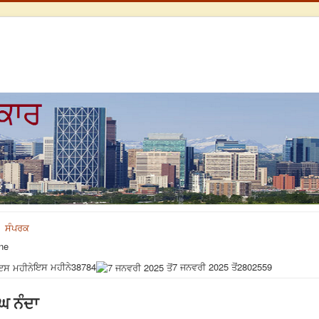
ਸੰਪਰਕ
ne
ਇਸ ਮਹੀਨੇ
38784
7 ਜਨਵਰੀ 2025 ਤੋਂ
2802559
ੰਘ ਨੰਦਾ