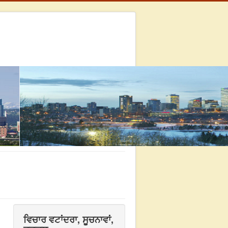
ਵਿਚਾਰ ਵਟਾਂਦਰਾ, ਸੂਚਨਾਵਾਂ,