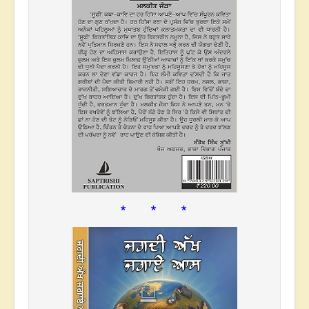
* * *