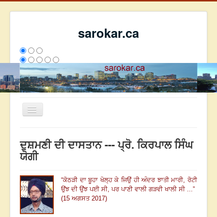
sarokar.ca
Toggle
Navigation
ਮੁੱਖ ਪੰਨਾ
ਦੁਸ਼ਮਣੀ ਦੀ ਦਾਸਤਾਨ --- ਪ੍ਰੋ. ਕਿਰਪਾਲ ਸਿੰਘ
ਰਚਨਾਵਾਂ
ਯੋਗੀ
ਸਰੋਕਾਰ ਦੇ ਲੇਖਕ
“
ਕੋਠੜੀ ਦਾ ਬੂਹਾ ਖੋਲ੍ਹ ਕੇ ਜਿਉਂ ਹੀ ਅੰਦਰ ਝਾਤੀ ਮਾਰੀ, ਰੋਟੀ
ਸੰਪਰਕ
ਉਂਝ ਦੀ ਉਂਝ ਪਈ ਸੀ
,
ਪਰ ਪਾਣੀ ਵਾਲੀ ਗੜਵੀ ਖਾਲੀ ਸੀ ...
”
We have 71 guests and no members online
(15 ਅਗਸਤ 2017)
ਅੱਜ
1230
ਕੱਲ੍ਹ
5139
ਇਸ ਹਫਤੇ
21486
2794052