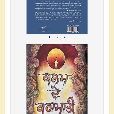
* * *