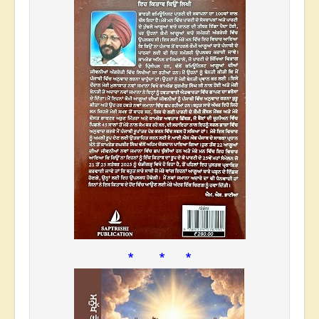
* * *