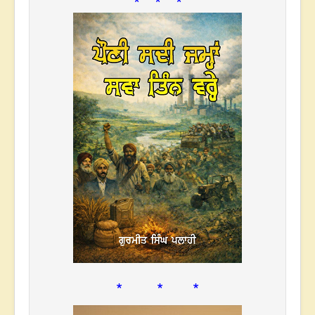
* * *
* * *