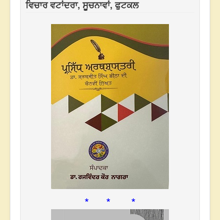
ਵਿਚਾਰ ਵਟਾਂਦਰਾ, ਸੂਚਨਾਵਾਂ, ਫੁਟਕਲ
* * *