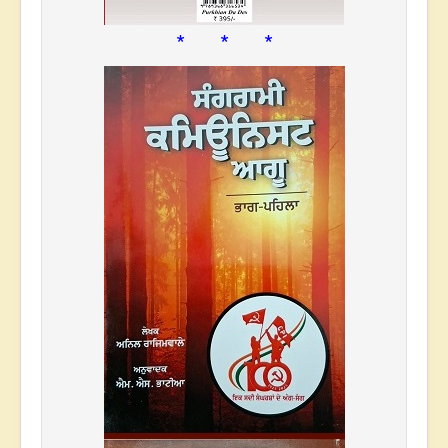
* * *