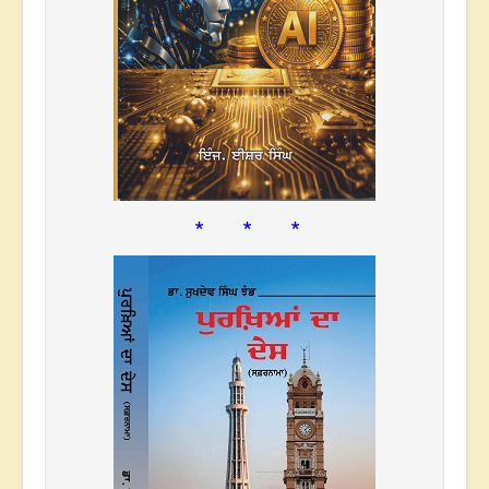
* * *