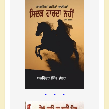
* * *