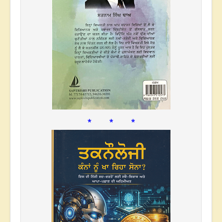
* * *