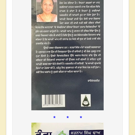
* * *