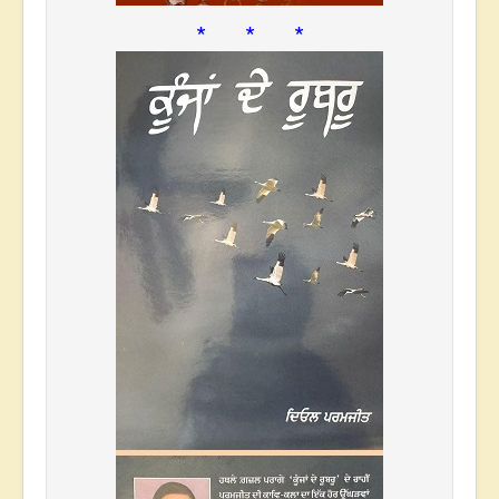
* * *