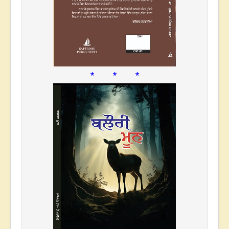
* * *