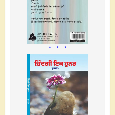
* * *