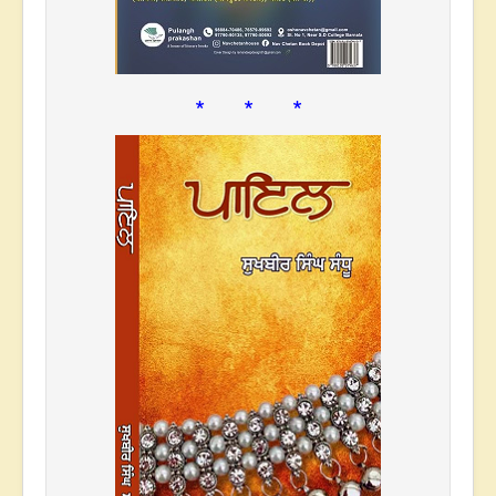
* * *