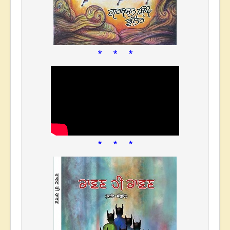
* * *
* * *