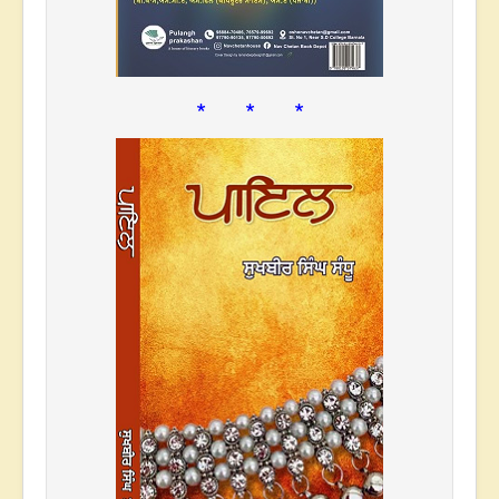
* * *