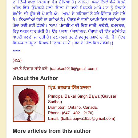
ਦਾ ਦਿੱਲੀ ਵਾਲਾ ਕ੍ਰਿਸ਼ਮਾ ਵੱਸ ਚੁੱਕਿਆ ਹੈ। ਨਾਲ ਹੀ ਖਲਨਾਇਕਾਂ ਵੱਲੋਂ ਸਿਰਜੇ
ਮਹੌਲ
ਵਿੱ
ਚੋਂ ਉੱਪਰਲੀ ਬੋਲੀ
‘
ਦਿਲਾਂ ਦੇ ਜਾਨੀ ਮਿਲਣਗੇ ਆਪੇ ਮਨ ਨੂੰ ਟਿਕਾਣੇ
ਰੱਖੀਏ
’
ਦੀ ਗੂੰਜ ਵੀ ਪੈ ਰਹੀ ਐ।
‘
ਆਪ’
ਦੇ ਰਹਿਬਰਾਂ ਨੇ ਬੋਤੇ ਸ਼ਿੰਗਾਰ ਲਏ ਹੋਏ
ਨੇ। ਤਿਆਰੀਆਂ ਹੋਈ ਜਾ ਰਹੀਆਂ ਨੇ। ਪੰਜਾਬ ਦੇ ਵਾਸੀ ਆਪਣੇ ਦਿਲ ਜਾਨੀਆਂ ਦਾ
ਪੱਲਾ ਕਦੀ ਨਹੀਂ ਛੱਡਦੇ।
‘
ਆਪ’
ਪੰਜਾਬੀਆਂ ਦੀ ਦਿਲ ਜਾਨੀ
,
ਚਹੇਤੀ
,
ਹਮਦਰਦ
,
ਹਿਤੂ ਅਕਸ ਧਾਰ ਚੁੱਕੀ ਹੈ। ਉਹ ਪੰਜਾਬ
,
ਪੰਜਾਬੀਅਤ
,
ਪੰਜਾਬੀ ਦੀ ਇੱਕ ਭਰੋਸੇਯੋਗ
ਪਾਰਟੀ ਬਣਦੀ ਜਾ ਰਹੀ ਹੈ। ਹੁਣ ਕੇਵਲ ਤੁਹਾਡੇ ਭਰਪੂਰ ਹੁੰਗਾਰੇ ਦੀ ਲੋੜ ਹੈ। (ਇਹ
ਵਿਸ਼ਲੇਸ਼ਣ ਮੌਜੂਦਾ ਸਿਆਸੀ ਦ੍ਰਿਸ਼ ਦਾ ਹੈ। ਫੇਰ ਦੀ ਗੱਲ ਫਿਰ ਹੋਵੇਗੀ।)
*****
(452)
ਆਪਣੇ ਵਿਚਾਰ ਸਾਂਝੇ ਕਰੋ: (
sarokar2015@gmail.com
)
About the Author
ਪ੍ਰਿੰ. ਬਲਕਾਰ ਸਿੰਘ ਬਾਜਵਾ
Principal Balkar Singh Bajwa (Gurusar
Sudhar)
Brampton, Ontario, Canada.
Phone: (647 - 402 - 2170)
Email: (
balkarbajwa1935@gmail.com
)
More articles from this author