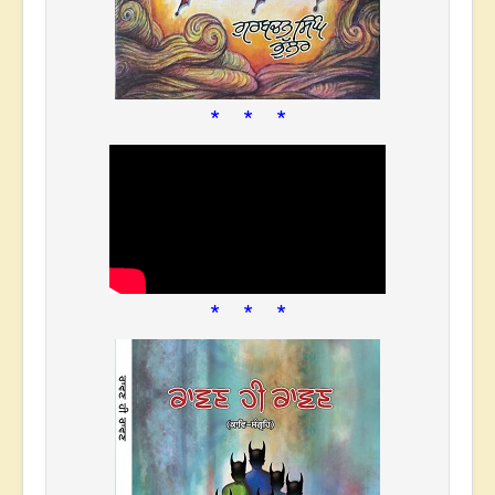
* * *
* * *