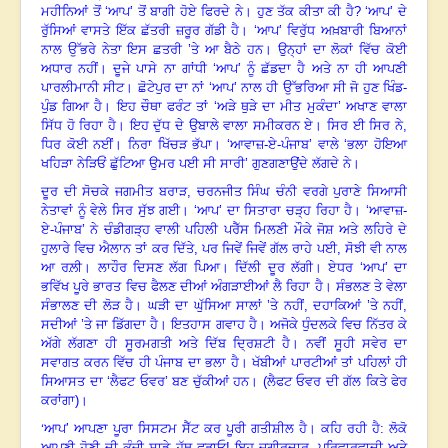
ਮਹੀਨਿਆਂ ਤੋਂ
‘
ਆਪ
’
ਤੋਂ ਬਾਗੀ ਹੋਏ ਫਿਰਦੇ ਨੇ। ਹੁਣ ਤੱਕ ਕੀਤਾ ਕੀ ਹੈ
? ‘
ਆਪ
’
ਦੇ
ਰੁੱਸਿਆਂ ਵਾਸਤੇ ਇੱਕ ਛੱਤਰੀ ਜ਼ਰੂਰ ਗੱਡੀ ਹੈ।
‘
ਆਪ’
ਵਿਰੁੱਧ ਅਖ਼ਬਾਰੀ ਬਿਆਨਾਂ
ਨਾਲ ਉੱਭਰੇ ਨੇਤਾ ਇਸ ਛਤਰੀ
’
ਤੇ ਆ ਬੈਠੇ ਹਨ
।
ਉਨ੍ਹਾਂ ਦਾ ਲੋਕਾਂ ਵਿੱਚ ਕੋਈ
ਅਧਾਰ ਨਹੀਂ। ਦੂਜੇ ਪਾਸੇ ਨਾ ਗਾਂਧੀ
‘
ਆਪ’
ਨੂੰ ਛੱਡਦਾ ਹੈ ਅਤੇ ਨਾ ਹੀ ਆਪਣੀ
ਪਾਰਲੀਮਾਨੀ ਸੀਟ। ਛੋਟੇਪੁਰ ਦਾ ਨਾਂ
‘
ਆਪ’
ਨਾਲ ਹੀ ਉੱਭਰਿਆ ਸੀ ਜੋ ਹੁਣ ਖਿੰਡ-
ਪੁੰਡ ਗਿਆ ਹੈ। ਇਹ ਚੌਥਾ ਫਰੰਟ ਤਾਂ
‘
ਅੜੇ ਥੁੜੇ ਦਾ ਮੀਤ ਮੁਕੰਦਾ’
ਅਖਾਣ ਵਾਲਾ
ਸਿੱਧ ਹੋ ਰਿਹਾ ਹੈ। ਇਹ ਦੁੱਧ ਦੇ ਉਬਾਲੇ ਵਾਲਾ ਸਮੀਕਰਨ ਏ। ਸਿਰ ਈ ਸਿਰ ਨੇ,
ਧਿਰ ਕੋਈ ਨਈਂ। ਨਿਰਾ ਖਿੱਚੜ ਭੱਪਾ। ‘ਆਵਾਜ਼-ਏ-ਪੰਜਾਬ’
ਵਾਲੇ
‘
ਭਲਾ ਹੋਇਆ
ਖਹਿੜਾ ਨੇੜਿਓਂ ਛੁੱਟਿਆ ਉਮਰ ਪਈ ਸੀ ਸਾਰੀ
’
ਗੁਣਗਣਾਉਂਦੇ ਲੱਗਦੇ ਨੇ।
ਦੂਰ ਦੀ ਸੋਚਕੇ ਜਗਮੀਤ ਬਰਾੜ
,
ਚਰਨਜੀਤ ਸਿੰਘ ਚੰਨੀ ਵਰਗੇ ਪੁਰਾਣੇ ਸਿਆਸੀ
ਨੇਤਾਵਾਂ ਨੂੰ ਵੇਲੇ ਸਿਰ ਸੁੱਝ ਗਈ।
‘
ਆਪ’
ਦਾ ਸਿਤਾਰਾ ਚੜ੍ਹ ਰਿਹਾ ਹੈ।
‘
ਆਵਾਜ਼-
ਏ-ਪੰਜਾਬ
’
ਨੇ ਚੰਡੀਗੜ੍ਹ ਵਾਲੀ ਪਹਿਲੀ ਪਰੈੱਸ ਮਿਲਣੀ ਮੌਕੇ ਜੋਸ਼ ਅਤੇ ਲਹਿਰੇ ਦੇ
ਹੁਲਾਰੇ
ਵਿ
ਚ ਐਲਾਨ ਤਾਂ ਕਰ ਦਿੱਤੇ
,
ਪਰ ਜਿਵੇਂ ਜਿਵੇਂ ਗੱਲ ਰਾਹੇ ਪਈ
,
ਸੋਝੀ ਵੀ ਨਾਲ
ਆ ਰਲ਼ੀ। ਲਾਹੌਰ ਦਿਸਣ ਲੱਗ ਪਿਆ। ਦਿੱਲੀ ਦੂਰ ਲੱਗੀ। ਏਧਰ
‘
ਆਪ’
ਦਾ
ਭਵਿੱਖ ਪੂਰੇ ਭਾਰਤ
ਵਿ
ਚ ਫੈਲਣ ਦੀਆਂ ਅੰਗੜਾਈਆਂ ਲੈ ਰਿਹਾ ਹੈ। ਸੰਭਲਣ ਤੇ ਵੇਲਾ
ਸੰਭਾਲਣ ਦੀ ਲੋੜ ਹੈ। ਘੜੀ ਦਾ ਘੁੱਸਿਆ ਸਾਲਾਂ
’
ਤੇ ਨਹੀਂ
,
ਦਹਾਕਿਆਂ
’
ਤੇ ਨਹੀਂ
,
ਸਦੀਆਂ
’
ਤੇ ਜਾ ਡਿੱਗਦਾ ਹੈ। ਇਤਹਾਸ ਗਵਾਹ ਹੈ। ਅਜੋਕੇ ਧੁੰਦਲਕੇ
ਵਿ
ਚ ਨਿੱਤਰ ਕੇ
ਅੱਗੇ ਲੱਗਣਾ ਹੀ ਸੂਰਮਗਤੀ ਅਤੇ ਦਿੱਬ ਦ੍ਰਿਸ਼ਟੀ ਹੈ। ਨਵੀਂ ਸੂਹੀ ਸਵੇਰ ਦਾ
ਸਵਾਗਤ ਕਰਨ ਵਿੱਚ ਹੀ ਪੰਜਾਬ ਦਾ ਭਲਾ ਹੈ। ਖੱਬੀਆਂ ਪਾਰਟੀਆਂ ਤਾਂ ਪਹਿਲਾਂ ਹੀ
ਸਿਆਸਤ ਦਾ
‘
ਲੈਫਟ ਓਵਰ
’
ਬਣ ਚੁੱਕੀਆਂ ਹਨ। (ਲੈਫਟ ਓਵਰ ਦੀ ਗੱਲ ਕਿਤੇ ਫੇਰ
ਕਰਾਂਗਾ)।
‘ਆਪ’
ਆਪਣਾ ਪੂਰਾ ਸਿਸਟਮ ਸੈੱਟ ਕਰ ਪੂਰੀ ਗਤੀਸ਼ੀਲ ਹੈ। ਕਹਿ ਰਹੀ ਹੈ: ਲੋਕੋ
ਆਪਣੀ ਹੋਣੀ ਦੀ ਕੁੰਜੀ ਸਾਡੇ ਹੱਥ ਫੜਾਓ! ਇਹ ਜਗੀਰਦਾਰ
,
ਪਰਿਵਾਰਵਾਦੀ ਅਤੇ