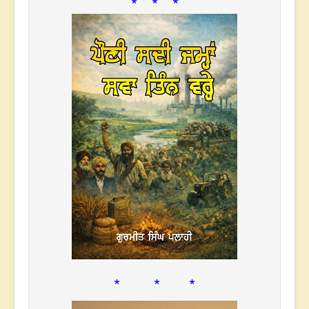
* * *
* * *