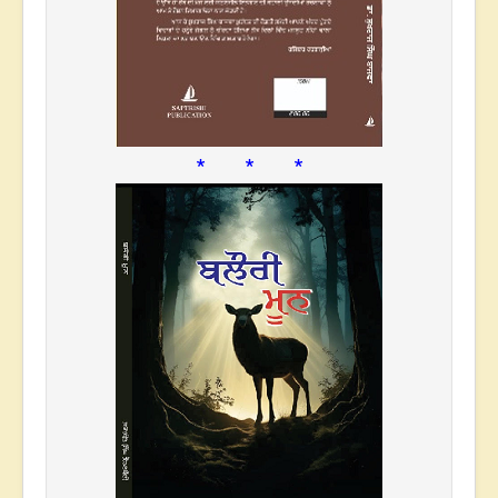
* * *