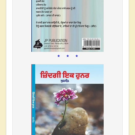
* * *