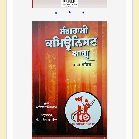
* * *