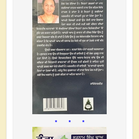
* * *