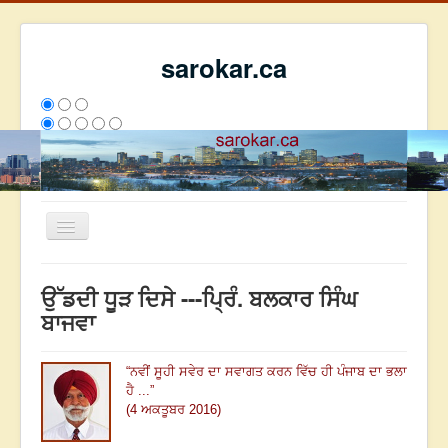
sarokar.ca
Toggle
Navigation
ਮੁੱਖ ਪੰਨਾ
ਉੱਡਦੀ ਧੂੜ ਦਿਸੇ ---ਪ੍ਰਿੰ. ਬਲਕਾਰ ਸਿੰਘ
ਰਚਨਾਵਾਂ
ਬਾਜਵਾ
ਸਰੋਕਾਰ ਦੇ ਲੇਖਕ
“
ਨਵੀਂ
ਸੂਹੀ ਸਵੇਰ ਦਾ ਸਵਾਗਤ ਕਰਨ ਵਿੱਚ ਹੀ ਪੰਜਾਬ ਦਾ ਭਲਾ
ਸੰਪਰਕ
ਹੈ ...
”
We have 221 guests and no members online
(4 ਅਕਤੂਬਰ 2016)
ਇਸ ਹਫਤੇ
24768
ਇਸ ਮਹੀਨੇ
33559
2797334