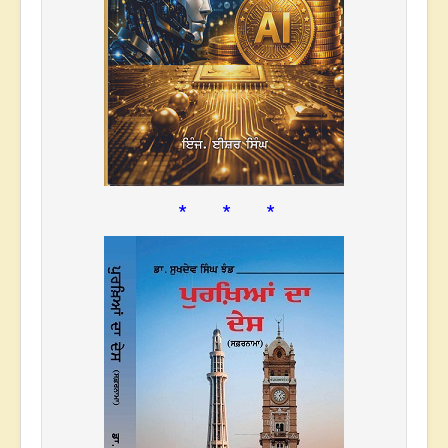
* * *