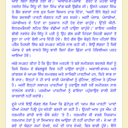
ਆਏ ਬਿਨਾਂ ਲੜਾਂਗੇ ਨਈਂ ਜੀ
।
’
‘
ਆਵਾਜ਼-ਏ-ਪੰਜਾਬ
’
ਫਰੰਟ ਦੇ ਮੋਹਰੀ ਆਗੂ
ਨਵਜੋਤ ਸਿੰਘ ਸਿੱਧੂ ਦੀ ਤੇਜਾ ਸਿੰਘ ਵਾਂਗ ਬੜੀ ਉਡੀਕ ਸੀ। ਉਸਨੇ ਪਰਗਟ ਸਿੰਘ
ਤੇ ਬੈਂਸ ਭਰਾਵਾਂ ਨਾਲ ਸੁਰ ਮਿਲਾ ਬਿਆਨ ਦਾਗ ਦਿੱਤਾ, “ਅਸੀਂ ਇੰਨੇ ਥੋੜ੍ਹੇ ਸਮੇਂ
ਵਿਚ ਬਦਲਵੀਂ ਪਾਰਟੀ ਸੰਗਠਤ ਨਹੀਂ ਕਰ ਸਕਦੇ। ਅਸੀਂ ਪੰਜਾਬ
,
ਪੰਜਾਬੀਆਂ
,
ਪੰਜਾਬੀਅਤ ਦੇ ਹਿਤਾਂ ਦਾ ਨੁਕਸਾਨ ਨਹੀਂ ਹੋਣ ਦੇਣਾ ਚਾਹੁੰਦੇ। ਉੱਠੀ ਐਂਟੀ-
ਇਨਕਮਬੈਨਸੀ ਲਹਿਰ ਵਿੱਚ ਵੰਡੀਆਂ ਨਹੀਂ ਪਾਉਣਾ ਚਾਹੁੰਦੇ।” ਸ਼ਾਇਦ ਮਲਵੈਣ
ਬੀਬੀ ਨਵਜੋਤ ਕੌਰ ਸਿੱਧੂ ਨੇ ਪਤੀ ਨੂੰ
‘
ਉਹ ਗੱਲ ਕਰੀਂ ਮਿੱਤਰਾ ਜਿਹੜੀ ਬਚਨਾਂ ਤੋਂ
ਝੂਠਾ ਨਾ ਪਾਵੇ’ ਬੋਲੀ ਮਾਰ ਦਿੱਤੀ ਹੋਵੇ। ਇਹੋ ਗੱਲ ਉਸ ਥੋੜ੍ਹੇ ਦਿਨ ਪਹਿਲਾਂ ਇੱਕ
ਪਰੈੱਸ ਮਿਲਣੀ ਵਿੱਚ ਬੜੇ ਸਪਸ਼ਟ ਲਹਿਜੇ ਨਾਲ ਕਹੀ ਸੀ। ਇਉਂ ਲੱਗਦਾ ਹੈ ਜਿਵੇਂ
ਪੰਜਾਬ ਦੇ ਭਲੇ ਵਾਸਤੇ ਸਿੱਧੂ ਬਾਈ ਬਿਨਾਂ ਚੌਕਾ ਛਿੱਕਾ ਮਾਰੇ ਪੈਵਿਲੀਅਨ ਪਰਤ
ਆਇਆ ਹੋਵੇ।
ਅੱਗੇ ਸਪਸ਼ਟ ਕੀਤਾ ਹੈ ਕਿ ਉਹ ਇਸ ਮਰਹਲੇ
’
ਤੇ ਬਣੇ ਸਮੀਕਰਨ ਬਦਲਕੇ ਲੋਕਾਂ ਨੂੰ
ਕਿਸੇ ਕਿਸਮ ਦੇ ਭੰਬਲ਼ਭੂਸੇ ਵਿਚ ਨਹੀਂ ਪਾਉਣਾ ਚਾਹੁੰਦੇ। ਅਕਾਲੀ-ਭਾਜਪ ਅਤੇ
ਕਾਂਗਰਸ ਜੋ ਆਪਸ ਵਿੱਚ ਸਮਰਥਕ ਅਤੇ ਸਾਜਿਸ਼ੀ ਪਾਰਟੀਆਂ ਹਨ, ਕਿਤੇ ਲਾਭ ਨਾ
ਲੈ ਜਾਣ। ਇਨ੍ਹਾਂ ਨੇ ਹੀ ਵਾਰੋ ਵਾਰੀ ਪੰਜਾਬੀਆਂ ਨੂੰ ਕੁੱਟਿਆ
,
ਲੁੱਟਿਆ ਤੇ ਪੁੱਟਿਆ
ਹੈ। ਅਸੀਂ ਇਨ੍ਹਾਂ ਸਥਾਪਤ ਪਾਰਟੀਆਂ ਨੂੰ ਹਰਾਉਣ ਲਈ ਨਵੇਂ ਸਮੀਕਰਨ ਨਾਲ
ਤਾਲਮੇਲ ਕਰਾਂਗੇ। ਪਰਖ਼ੀਆ ਪਾਰਟੀਆਂ ਨੂੰ ਫਾਇਦਾ ਪਹੁੰਚਾਉਣ ਵਾਲੀ ਕੋਈ
ਕਾਰਵਾਈ ਨਹੀਂ ਕਰਾਂਗੇ।
ਦੂਜੇ ਪਾਸੇ ਇਉਂ ਲੱਗਣ ਲੱਗ ਪਿਆ ਕਿ ਛੋਟੇਪੁਰ ਦੀ
‘
ਆਮ ਲੋਕ ਪਾਰਟੀ
’ ‘
ਮਾਵਾਂ
ਧੀਆਂ ਮੇਲਣਾਂ ਪਿਉ ਪੁੱਤ ਜਨੇਤੀ
’
ਬਣਦੀ ਜਾ ਰਹੀ ਹੈ। ਉਹਦੀ ਆਸ ਹੁਣ ਐੱਮ ਪੀ
ਧਰਮਵੀਰ ਗਾਂਧੀ ਵਾਲੇ ਚੌਥੇ ਫਰੰਟ
’
ਤੇ ਹੈ। ਧਰਮਵੀਰ ਜੀ ਵਰਗੇ ਨਿਸ਼ਕਾਮ
ਧਰਮਰਾਜ ਹੋਰਾਂ ਨੂੰ ਤਾਂ ਸਿਆਸਤ ਵੱਲ ਆਉਣਾ ਹੀ ਨਹੀਂ ਚਾਹੀਦਾ ਸੀ। ਜੇ ਆ ਹੀ
ਗਏ ਤਾਂ ਥੋੜ੍ਹਾ ਸਮਾਂ ਦੇਖਦੇ
,
ਸਮੇਂ ਦੀ ਧਾਰ ਦੇਖਦੇ
,
ਫਿਰ ਬਾਗੀ ਹੁੰਦੇ। ਇੰਨੇ