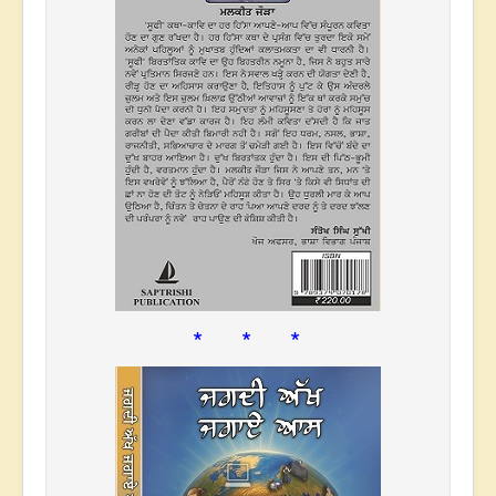
* * *