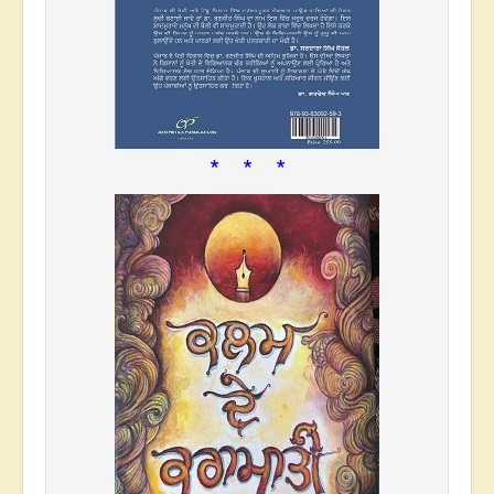
* * *