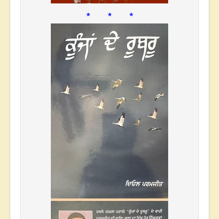
* * *