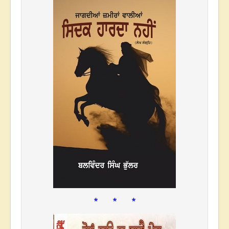
* * *