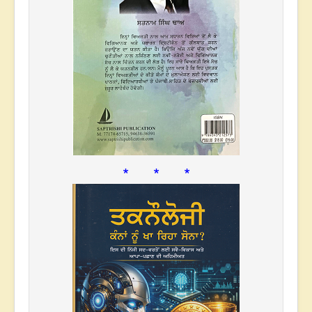
* * *