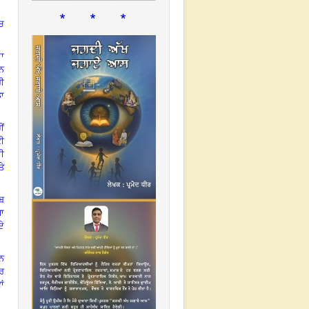
* * *
ਚ
ਦਾ
ੋਨ
ਰੀ
ਡਾ
ਂ
ੀ
ੀ
ਤੇ
ਬ
਼ਾ
ੇ
ਾਨ
ਾਰ
ਾਂ