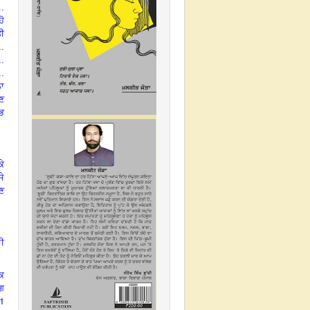
..
ਹੋ
ਤੀ
..
..
..
ਨਾ
ੁਣ
ਭ
ਕੇ
ਸੇ
ੌਣ
ੀ
ੱਕ
ੰਗ
1