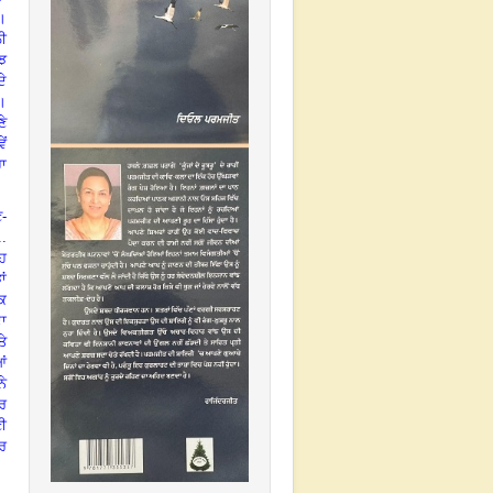
।
ਲੀ
ਝ
ਦੇ
।
ੇ
ੇਂ
ਹਾ
ਣ-
.
ਇਹ
ਾਂ
ੱਕ
ਦਾ
ਤੇ
ਂ
ਨੇ
ਰ
ਣੀ
ੂਰ