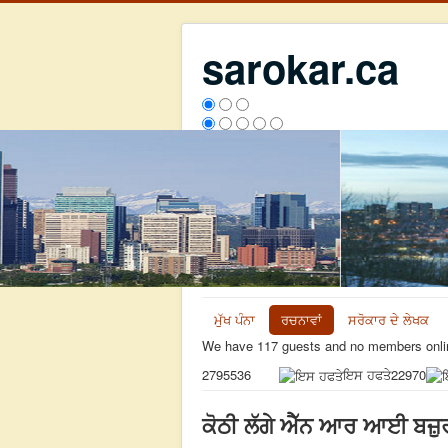
sarokar.ca
ਮੁੱਖ ਪੰਨਾ
ਰਚਨਾਵਾਂ
ਸਰੋਕਾਰ ਦੇ ਲੇਖਕ
We have 117 guests and no members onli
ਇਸ ਹਫਤੇ
22970
2795536
ਕੋਠੀ ਲੱਗੇ ਐੱਨ ਆਰ ਆਈ ਬਜ਼ੁਰਗ