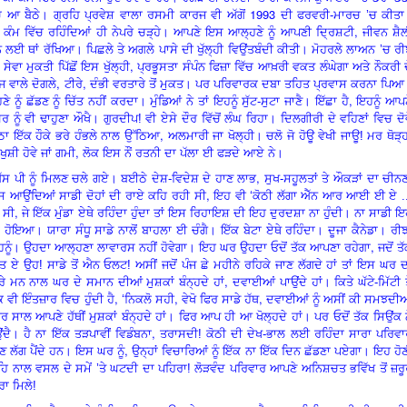
1993
 ਆ ਬੈਠੇ। ਗ੍ਰਹਿ ਪ੍ਰਵੇਸ਼ ਵਾਲਾ ਰਸਮੀ ਕਾਰਜ ਵੀ ਅੱਗੋਂ
ਦੀ ਫਰਵਰੀ-ਮਾਰਚ
’
ਚ ਕੀਤਾ
,
ਕੰਮ ਵਿੱਚ ਰਹਿੰਦਿਆਂ ਹੀ ਨੇਪਰੇ ਚੜ੍ਹੇ। ਆਪਣੇ ਇਸ ਆਲ੍ਹਣੇ ਨੂੰ ਆਪਣੀ ਦ੍ਰਿਸ਼ਟੀ
ਜੀਵਨ ਸ਼ੈ
 ਲਈ ਥਾਂ ਰੱਖਿਆ। ਪਿਛਲੇ ਤੇ ਅਗਲੇ ਪਾਸੇ ਦੀ ਖੁੱਲ੍ਹੀ ਵਿਉਂਤਬੰਦੀ ਕੀਤੀ। ਮੋਹਰਲੇ ਲਾਅਨ
’
ਚ ਰੀ
,
,
ਸੇਵਾ ਮੁਕਤੀ ਪਿੱਛੋਂ ਇਸ ਖੁੱਲ੍ਹੀ
ਪ੍ਰਭੂਸਤਾ ਸੰਪੰਨ ਫਿਜ਼ਾ ਵਿੱਚ ਆਖ਼ਰੀ ਵਕਤ ਲੰਘੇਗਾ ਅਤੇ ਨੌਕਰੀ 
,
,
ਜ ਵਾਲੇ ਦੋਗਲੇ
ਟੀਰੇ
ਦੰਭੀ ਵਰਤਾਰੇ ਤੋਂ ਮੁਕਤ। ਪਰ ਪਰਿਵਾਰਕ ਦਬਾ ਤਹਿਤ ਪ੍ਰਵਾਸ ਕਰਨਾ ਪਿਆ
,
ਨੂੰ ਛੱਡਣ ਨੂੰ ਚਿੱਤ ਨਹੀਂ ਕਰਦਾ। ਮੁੰਡਿਆਂ ਨੇ ਤਾਂ ਇਹਨੂੰ ਸੁੱਟ-ਸੁਟਾ ਜਾਣੈ। ਇੱਛਾ ਹੈ
ਇਹਨੂੰ ਆਪਣ
ਘਰ ਨੂੰ ਵੀ ਢਾਹੁਣਾ ਔਖੈ। ਗੁਰਦੀਪ! ਵੀ ਏਸੇ ਦੌਰ
ਵਿੱ
ਚੋਂ ਲੰਘ ਰਿਹਾ। ਦਿਲਗੀਰੀ ਦੇ ਵਹਿਣਾਂ
ਵਿ
ਚ ਦੋਵ
,
ਾ ਇੱਕ ਹੌਕੇ ਭਰੇ ਹੰਭਲੇ ਨਾਲ ਉੱਠਿਆ
ਅਲਮਾਰੀ ਜਾ ਖੋਲ੍ਹੀ। ਚਲੋ ਜੋ ਹੋਊ ਵੇਖੀ ਜਾਊ! ਮਰ ਥੋੜ੍
,
਼ੀ ਹੋਵੇ ਜਾਂ ਗਮੀ
ਲੋਕ ਇਸ ਨੌਂ ਰਤਨੀ ਦਾ ਪੱਲਾ ਈ ਫੜਦੇ ਆਏ ਨੇ।
,
ੱਸ ਪੀ ਨੂੰ ਮਿਲਣ ਚਲੇ ਗਏ। ਬਈਠੇ ਦੇਸ਼-ਵਿਦੇਸ਼ ਦੇ ਹਾਣ ਲਾਭ
ਸੁਖ-ਸਹੂਲਤਾਂ ਤੇ ਔਕੜਾਂ ਦਾ ਚੀਨ
,
ਆਉਂਦਿਆਂ ਸਾਡੀ ਦੋਹਾਂ ਦੀ ਰਾਏ ਕਹਿ ਰਹੀ ਸੀ
ਇਹ ਵੀ
‘
ਕੋਠੀ ਲੱਗਾ ਐੱਨ ਆਰ ਆਈ ਈ ਏ ..
,
 ਸੀ
ਜੇ ਇੱਕ ਮੁੰਡਾ ਏਥੇ ਰਹਿੰਦਾ ਹੁੰਦਾ ਤਾਂ ਇਸ ਰਿਹਾਇਸ਼ ਦੀ ਇਹ ਦੁਰਦਸ਼ਾ ਨਾ ਹੁੰਦੀ। ਨਾ ਸਾਡੀ 
ਹੋਇਆ। ਯਾਰਾ ਸੰਧੂ ਸਾਡੇ ਨਾਲੋਂ ਬਾਹਲਾ ਈ ਚੰਗੈ। ਇੱਕ ਬੇਟਾ ਏਥੇ ਰਹਿੰਦਾ। ਦੂਜਾ ਕੈਨੇਡਾ। ਰੀਝ
,
ਹਨੂੰ। ਉਹਦਾ ਆਲ੍ਹਣਾ ਲਾਵਾਰਸ ਨਹੀਂ ਹੋਵੇਗਾ। ਇਹ ਘਰ ਉਹਦਾ ਓਦੋਂ ਤੱਕ ਆਪਣਾ ਰਹੇਗਾ
ਜਦੋਂ ਤ
ਮਤ ਏ ਉਹ! ਸਾਡੇ ਤੋਂ ਐਨ ਓਲਟ! ਅਸੀਂ ਜਦੋਂ ਪੰਜ ਛੇ ਮਹੀਨੇ ਰਹਿਕੇ ਜਾਣ ਲੱਗਦੇ ਹਾਂ ਤਾਂ ਇਸ ਘਰ 
,
ੇ ਮਨ ਨਾਲ ਘਰ ਦੇ ਸਮਾਨ ਦੀਆਂ ਮੁਸ਼ਕਾਂ ਬੰਨ੍ਹਦੇ ਹਾਂ
ਦਵਾਈਆਂ ਪਾਉਂਦੇ ਹਾਂ। ਕਿਤੇ ਘੱਟੇ-ਮਿੱਟੀ 
,
,
,
ਂਕ ਵੀ ਇੰਤਜ਼ਾਰ
ਵਿ
ਚ ਹੁੰਦੀ ਹੈ
‘
ਨਿਕਲੋ ਸਹੀ
ਵੇਖੋ ਫਿਰ ਸਾਡੇ ਹੱਥ
ਦਵਾਈਆਂ ਨੂੰ ਅਸੀਂ ਕੀ ਸਮਝਦੀਆ
ਹਰ ਸਾਲ ਆਪਣੇ ਹੱਥੀਂ ਮੁਸ਼ਕਾਂ ਬੰਨ੍ਹਦੇ ਹਾਂ। ਫਿਰ ਆਪ ਹੀ ਆ ਖੋਲ੍ਹਦੇ ਹਾਂ। ਪਰ ਓਦੋਂ ਤੱਕ ਸਿਉਂਕ 
,
ਂਦੈ। ਹੈ ਨਾ ਇੱਕ ਤੜਪਾਵੀਂ ਵਿਡੰਬਨਾ
ਤਰਾਸਦੀ! ਕੋਠੀ ਦੀ ਦੇਖ-ਭਾਲ ਲਈ ਰਹਿੰਦਾ ਸਾਰਾ ਪਰਿਵਾ
,
ਣ ਲੱਗ ਪੈਂਦੇ ਹਨ। ਇਸ ਘਰ ਨੂੰ
ਉਨ੍ਹਾਂ ਵਿਚਾਰਿਆਂ ਨੂੰ ਇੱਕ ਨਾ ਇੱਕ ਦਿਨ ਛੱਡਣਾ ਪਏਗਾ। ਇਹ ਹੋ
ਹਿ ਨਾਲ ਵਸਲ ਦੇ ਸਮੇਂ
’
ਤੇ ਘਟਦੀ ਦਾ ਪਹਿਰਾ! ਲੋੜਵੰਦ ਪਰਿਵਾਰ ਆਪਣੇ ਅਨਿਸ਼ਚਤ ਭਵਿੱਖ ਤੋਂ ਜ਼ਰ
ਰਾ ਮਿਲੇ!