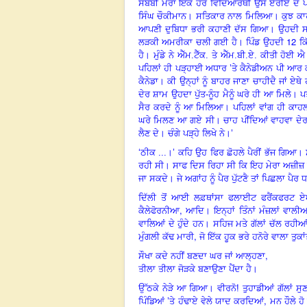
ਸਬੱਬੀਂ ਮੇਰਾ ਇੱਕ ਹੋਰ ਵਿਦਿਆਰਥੀ ਉਸੇ ਏਰੀਏ ਦੇ
ਸਿੰਘ ਚੌਕੀਮਾਨ। ਸਤਿਕਾਰ ਨਾਲ ਮਿਲਿਆ। ਕੁਝ ਕ
ਆਪਣੀ ਦੁਬਿਧਾ ਭਰੀ ਕਹਾਣੀ ਦੱਸ ਗਿਆ। ਉਹਦੀ ਸਾਥਣ
12
ਲੜਕੀ ਅਮਰੀਕਾ ਚਲੀ ਗਈ ਹੈ। ਪਿੰਡ ਉਹਦੀ
ਕਿ
ਹੈ। ਮੁੰਡੇ ਨੇ ਐੱਮ.ਟੈੱਕ. ਤੇ ਐੱਮ.ਬੀ.ਏ. ਕੀਤੀ ਹੋਈ 
ਪਹਿਲਾਂ ਹੀ ਪੜ੍ਹਾਈ ਅਧਾਰ
’
ਤੇ ਕੈਨੇਡੀਅਨ ਪੀ ਆਰ 
ਕੈਨੇਡਾ। ਕੀ ਉਨ੍ਹਾਂ ਨੂੰ ਬਾਹਰ ਜਾਣਾ ਚਾਹੀਦੈ ਜਾਂ ਏਥੇ 
ਦੇਰ ਸ਼ਾਮ ਉਹਦਾ ਪੁੱਤ-ਨੂੰਹ ਮੈਨੂੰ ਘਰੇ ਹੀ ਆ ਮਿਲੇ।
ਸੈਰ ਕਰਦੇ ਨੂੰ ਆ ਮਿਲਿਆ। ਪਹਿਲਾਂ ਵਾਂਗ ਹੀ ਕਾਹ
ਘਰੇ ਮਿਲਣ ਆ ਗਏ ਸੀ। ਚਾਹ ਪੀਂਦਿਆਂ ਵਾਹਵਾ ਦੇਰ ਗੱਲਾ
ਲੈਣ ਦੇ। ਚੰਗੇ ਪੜ੍ਹੇ ਲਿਖੇ ਨੇ।
’
‘
ਠੀਕ ...
।
’
ਕਹਿ ਉਹ ਫਿਰ ਛੋਹਲੇ ਪੈਰੀਂ ਭੱਜ ਗਿਆ।
ਰਹੀ ਸੀ। ਸਾਫ ਦਿਸ ਰਿਹਾ ਸੀ ਕਿ ਇਹ ਮੇਰਾ ਅਜ਼ੀਜ਼ 
ਜਾ ਸਕਦੇ। ਜੇ ਅਗਾਂਹ ਨੂੰ ਪੈਰ ਪੁੱਟਣੈ ਤਾਂ ਪਿਛਲਾ ਪੈਰ ਧ
ਦਿੱਲੀ ਤੋਂ ਆਈ ਲਫ਼ਥਾਂਸਾ ਫਲਾਈਟ ਫਰੈਂਕਫਰਟ
,
ਕੈਲੇਫੋਰਨੀਆ
ਆਦਿ। ਇਨ੍ਹਾਂ ਤਿੰਨਾਂ ਮੰਜ਼ਲਾਂ ਵਾ
ਵਾਲਿਆਂ ਦੇ ਹੁੰਦੇ ਹਨ। ਸਹਿਜ ਮਤੇ ਗੱਲਾਂ ਚੱਲ ਰ
,
ਮੁੰਗਲੀ ਕੱਢ ਮਾਰੀ
ਜੋ ਇੱਕ ਹੂਕ ਭਰੇ ਹਨੋਰੇ ਵਾਲਾ ਤੁਕਾ
,
ਸੌਖਾ ਕਦੇ ਨਹੀਂ ਬਣਦਾ ਘਰ ਜਾਂ ਆਲ੍ਹਣਾ
ਤੀਲਾ ਤੀਲਾ ਜੋੜਕੇ ਬਣਾਉਣਾ ਪੈਂਦਾ ਹੈ।
ਉੱਠਕੇ ਨੇੜੇ ਆ ਗਿਆ। ਵੀਰਨੋ! ਤੁਹਾਡੀਆਂ ਗੱਲਾਂ ਸੁਣ
,
ਪਿੰਡਿਆਂ
’
ਤੇ ਹੰਢਾਏ ਵੇਲੇ ਯਾਦ ਕਰਦਿਆਂ
ਮਨ ਹੌਲੇ ਹੋ