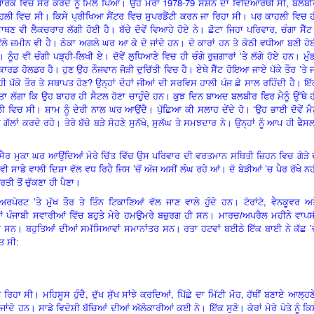
1978-79
,
 ਪਾਰਕ ਵਿਚ ਸੈਰ ਕਰਦੇ ਨੂੰ ਮਿਲ ਪਿਆ। ਉਹ ਮੇਰਾ
ਸੈਸ਼ਨ ਦਾ ਵਿਦਿਆਰਥੀ ਸੀ
ਬਲਬੀ
ਾਹਲੀ
ਵਿ
ਚ ਸੀ। ਕਿਸੇ ਪ੍ਰੀਖਿਆ ਸੈਂਟਰ
ਵਿ
ਚ ਸੁਪਰਡੈਂਟੀ ਕਰਨ ਜਾ ਰਿਹਾ ਸੀ। ਪਰ ਕਾਹਲੀ
ਵਿ
ਚ ਹ
,
 ਵੀ ਲੈਕਚਰਾਰ ਲੱਗੀ ਹੋਈ ਹੈ। ਬੱਚੇ ਦੋਵੇਂ ਵਿਆਹੇ ਹੋਏ ਨੇ। ਛੋਟਾ ਜਿਹਾ ਪਰਿਵਾਰ
ਚੰਗਾ ਸੈੱ
ੱਲੇ ਜ਼ਮੀਨ ਵੀ ਹੈ। ਠੇਕਾ ਅਗਲੇ ਘਰ ਆ ਕੇ ਦੇ ਜਾਂਦੇ ਹਨ। ਦੋ ਕਾਰਾਂ ਹਨ ਤੇ ਕੋਠੀ ਵਧੀਆ ਬਣੀ ਹ
ਐ। ਨੂੰਹ ਵੀ ਚੰਗੀ ਪੜ੍ਹੀ-ਲਿਖੀ ਏ। ਦੋਵੇਂ ਲੁਧਿਆਣੇ
ਵਿ
ਚ ਹੀ ਚੰਗੇ ਰੁਜ਼ਗਾਰਾਂ
’
ਤੇ ਲੱਗੇ ਹੋਏ ਹਨ। ਮੁੰ
ਕਾਰਡ ਹੋਲਡਰ ਹੈ। ਹੁਣ ਉਹ ਨੌਜਵਾਨ ਜੋੜੀ ਦੁਚਿੱਤੀ
ਵਿ
ਚ ਹੈ। ਏਥੇ ਸੈੱਟ ਹੋਇਆ ਜਾਏ ਪੱਕੇ ਤੌਰ ’
ਤੇ ਜ
?
ਹੀ ਪੱਕੇ ਤੌਰ ਤੇ ਸਥਾਪਤ ਹੋਣ
ਉਨ੍ਹਾਂ ਦੋਹਾਂ ਜੀਆਂ ਦੀ ਸਰਵਿਸ ਹਾਲੀ ਪੰਜ ਛੇ ਸਾਲ ਰਹਿੰਦੀ ਹੈ। ਇ
 ਪਤਾ ਲੱਗਾ ਕਿ ਉਹ ਬਾਹਰ ਹੀ ਸੈਟਲ ਹੋਣਾ ਚਾਹੁੰਦੇ ਹਨ। ਕੁਝ ਦਿਨ ਬਾਅਦ ਬਲਬੀਰ ਫਿਰ ਮੈਨੂੰ ਉੱਥੇ 
ਲੀ
ਵਿ
ਚ ਸੀ। ਸ਼ਾਮ ਨੂੰ ਦੇਰੀ ਨਾਲ ਘਰ ਆਉਂਦੈ। ਪੁੱਛਿਆ ਕੀ ਸਲਾਹ ਦੇਂਦੇ ਹੋ।
‘
ਉਹ ਭਾਈ ਦੋਵੇਂ ਮੈਨ
,
ਂ ਕਰਦੇ ਰਹੇ। ਤੇਰੇ ਬੱਚੇ ਬੜੇ ਸੋਹਣੇ ਸੁਨੱਖੇ
ਸੁਲੱਘ ਤੇ ਸਮਝਦਾਰ ਨੇ। ਉਨ੍ਹਾਂ ਨੂੰ ਆਪ ਹੀ ਫੈਸ
 ਸੈਰ ਮੁਕਾ ਘਰ ਆਉਂਦਿਆਂ ਮੇਰੇ ਚਿੱਤ ਵਿੱਚ ਉਸ ਪਰਿਵਾਰ ਦੀ ਵਰਤਮਾਨ ਸਥਿਤੀ ਜ਼ਿਹਨ
ਵਿ
ਚ ਗੇੜੇ 
ਵੀ ਸਾਡੇ ਵਾਲੀ ਦਿਸ਼ਾ ਵੱਲ ਵਧ ਰਿਹੈ ਜਿਸ
’
ਚੋਂ ਅੱਜ ਅਸੀਂ ਲੰਘ ਰਹੇ ਆਂ। ਦੋ ਬੇੜੀਆਂ
’
ਚ ਪੈਰ ਰੱਖੇ ਨਹ
ਰਤੀ ਤੋਂ ਚੁੱਕਣਾ ਹੀ ਪੈਣਾ।
,
 ਏਅਰਪੋਰਟ
’
ਤੇ ਮੁੱਖ ਤੌਰ ਤੇ ਤਿੰਨ ਟਿਕਾਣਿਆਂ ਵੱਲ ਜਾਣ ਵਾਲੇ ਹੁੰਦੇ ਹਨ। ਟੋਰਾਂਟੋ
ਵੈਨਕੂਵਰ ਅਤ
ਲੀਆਂ ਪੰਜਾਬੀ ਸਵਾਰੀਆਂ ਵਿੱਚ ਬਹੁਤੇ ਮੇਰੇ ਹਮਉਮਰੇ ਬਜ਼ੁਰਗ ਹੀ ਸਨ। ਮਾਰਚ/ਅਪਰੈਲ ਮਹੀਨੇ ਵਾਪ
ਹੀਆਂ ਸਨ। ਬਹੁਤਿਆਂ ਦੀਆਂ ਸਮੱਸਿਆਵਾਂ ਸਮਾਨਾਂਤਰ ਸਨ। ਰਤਾ ਹਟਵਾਂ ਬਈਠੇ ਇੱਕ ਬਾਈ ਨੇ ਕੱਛ
’
ਚ
ਂਤ ਸੀ:
,
,
,
 ਰਿਹਾ ਸੀ। ਮਹਿਸੂਸ ਹੁੰਦੈ
ਦੁੱਖ ਸੁੱਖ ਸਾਂਝੇ ਕਰਦਿਆਂ
ਪਿੱਛੇ ਦਾ ਮਿੱਟੀ ਮੋਹ
ਹੱਥੀਂ ਬਣਾਏ ਆਲ੍ਹਣ
 ਜਾਂਦੇ ਹਨ। ਸਾਡੇ ਵਿਦੇਸ਼ੀ ਬੱਚਿਆਂ ਦੀਆਂ ਅੱਲੋਕਾਰੀਆਂ ਕਈ ਨੇ। ਇੱਕ ਸੁਣੋ। ਕੇਰਾਂ ਮੇਰੇ ਪੋਤੇ ਨੂੰ ਕਿ