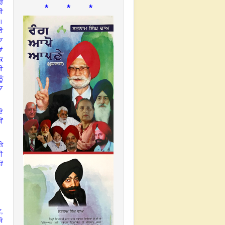
ਰ
* * *
ੀ
ਟ।
ੋਈ
ਡਾ
ਾਂ
ੱਕ
ਹੀ
ੂੰ
ਲਾ
ਦੇ
ੀਂ
ੇ
ਸੀ
ੋਂ
,
ੇ
ਸੇ