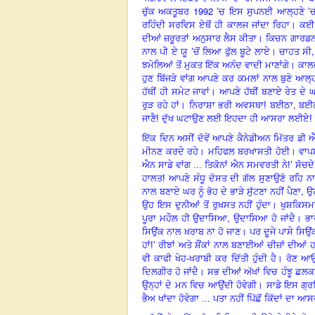
1992
ਚੁੱਕ ਅਕਤੂਬਰ
’
ਚ ਇਸ ਸੁਪਨਈ ਆਲ੍ਹਣੇ
’
ਚ
ਰਹਿੰਦੀ ਸਰਵਿਸ ਏਥੋਂ ਹੀ ਕਾਲਜ ਜਾਂਦਾ ਰਿਹਾ। ਕਈ 
ਦੀਆਂ ਜ਼ਰੂਰਤਾਂ ਅਨੁਸਾਰ ਲੈਸ ਕੀਤਾ। ਕਿਚਨ ਗਾਰਡਨ
ਨਾਲ ਪੀ ਏ ਯੂ
’
ਚੋਂ ਲਿਆ ਫੁੱਲ ਬੂਟੇ ਲਾਏ। ਚਾਹਤ ਸੀ
ਝਮੇਲਿਆਂ ਤੋਂ ਮੁਕਤ ਇੱਕ ਅਨੰਦ ਵਾਦੀ ਮਾਣਾਂਗੇ। ਕਾਲ
ਹੁਣ ਬਿੱਜੜੇ ਵਾਂਗ ਆਪਣੇ ਕਰ ਕਮਲਾਂ ਨਾਲ ਬੁਣੇ ਆਲ੍ਹਣੇ 
ਹੱਥੀਂ ਹੀ ਸਮੇਟ ਜਾਵਾਂ। ਆਪਣੇ ਹੱਥੀਂ ਬਣਾਏ ਰੇਤ ਦੇ 
,
ਰੁੜ ਰਹੇ ਹਾਂ। ਨਿਰਾਸ਼ਾ ਭਰੀ ਅਵਸਥਾ! ਬਈਠਾ
ਬਈਠ
ਜਾਣੈ! ਦੁੱਖ ਘਟਾਉਣ ਲਈ ਇਹਦਾ ਹੀ ਆਸਰਾ ਲਈਏ! ਖੁਸ
ਇੱਕ ਦਿਨ ਅਸੀਂ ਦੋਵੇਂ ਆਪਣੇ ਕੈਨੇਡੀਅਨ ਮਿੱਤਰ ਡੀ ਐ
ਮੀਨਣ ਕਰਦੇ ਰਹੇ। ਮਹਿਫਲ ਬਰਖਾਸਤੀ ਹੋਈ। ਵਾਪਸ 
ਐਨ ਸਾਡੇ ਵਾਂਗ ... ਤਿਕੋਨਾਂ ਐਨ ਸਮਵਰਤੀ ਨੇ!
’
ਸੋਚਦੇ
ਹਾਲਤ! ਆਪਣੇ ਸੰਧੂ ਦੋਸਤ ਦੀ ਗੱਲ ਸੁਣਾਉਣੋ ਰਹਿ ਨਾ 
,
ਨਾਲ ਬਣਾਏ ਘਰ ਨੂੰ ਭੋਹ ਦੇ ਭਾੜੇ ਸੁੱਟਣਾ ਨਹੀਂ ਪੈਣਾ
ਉ
ਉਹ ਇਸ ਦੁਨੀਆਂ ਤੋਂ ਰੁਖ਼ਸਤ ਨਹੀਂ ਹੁੰਦਾ। ਖੁਸ਼ਕਿਸ
,
ਪੂਰਾ ਮਹੌਲ ਹੀ ਉਦਾਸਿਆ
ਉਦਾਸਿਆ ਹੋ ਜਾਂਦੈ। ਭਾਰ
ਸਿਉਂਕ ਨਾਲ ਖ਼ਰਾਬ ਨਾ ਹੋ ਜਾਣ। ਪਰ ਦੂਜੇ ਪਾਸੇ ਸਿਉ
ਹਾਂ!
’
ਰੀਝਾਂ ਅਤੇ ਸ਼ੌਂਕਾਂ ਨਾਲ ਬਣਾਈਆਂ ਚੀਜ਼ਾਂ ਦੀਆਂ 
ਵੀ ਕਾਫੀ ਖੇਹ-ਖਰਾਬੀ ਕਰ ਦਿੱਤੀ ਹੁੰਦੀ ਹੈ। ਰੋਣ ਆਉ
ਦਿਲਗੀਰ ਹੋ ਜਾਂਦੈ। ਸਭ ਦੀਆਂ ਅੱਖਾਂ
ਵਿ
ਚ ਹੰਝੂ ਛਲਕ
ਉਨ੍ਹਾਂ ਦੇ ਮਨ
ਵਿ
ਚ ਆਉਂਦੀ ਹੋਵੇਗੀ। ਸਾਡੇ ਇਸ ਗ੍ਰ
ਭੈਅ ਖਾਂਦਾ ਹੋਵੇਗਾ ... ਪਤਾ ਨਹੀਂ ਪਿੱਛੋਂ ਕਿੱਦਾਂ ਦਾ ਆਸ