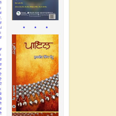
ਸੀ
ੀ।
ੱਕ
,
ਆ
ਚ
* * *
ੀਪ
ੀ।
ਚ
ਆਂ
।
ਾਰ
ਾਰ
ਰਾ
ਦੇ
ੇ
ੈਂ
ਾ।
ਕੇ
ਥੇ
ਵੀ
ਕ
ਚੀ