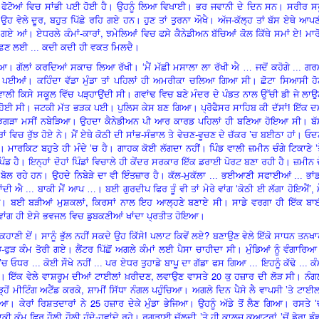
,
ਫੋਟੋਆਂ
ਵਿ
ਚ ਸਾਂਭੀ ਪਈ ਹੋਈ ਹੈ। ਉਹਨੂੰ ਲਿਆ ਵਿਖਾਈ। ਭਰ ਜਵਾਨੀ ਦੇ ਦਿਨ ਸਨ। ਸਰੀਰ ਸਰ
,
 ਉਹ ਵੇਲੇ ਦੂਰ
ਬਹੁਤ ਪਿੱਛੇ ਰਹਿ ਗਏ ਹਨ। ਹੁਣ ਤਾਂ ਤੁਰਨਾ ਔਖੈ। ਅੱਜ-ਕੱਲ੍ਹ ਤਾਂ ਬੱਸ ਏਥੇ ਆਪ
,
ਗਏ ਆਂ। ਏਧਰਲੇ ਕੰਮਾਂ-ਕਾਰਾਂ
ਝਮੇਲਿਆਂ
ਵਿ
ਚ ਫਸੇ ਕੈਨੇਡੀਅਨ ਬੱਚਿਆਂ ਕੋਲ ਕਿੱਥੇ ਸਮਾਂ ਏ! ਮਾਰ
 ਪੁੱਛਣ ਲਈ ... ਕਦੀ ਕਦੀ ਹੀ ਵਕਤ ਮਿਲਦੈ।
ਗਿਆ। ਗੱਲਾਂ ਕਰਦਿਆਂ ਸਕਾਚ ਲਿਆ ਰੱਖੀ।
‘
ਮੈਂ ਮੱਛੀ ਮਸਾਲਾ ਲਾ ਰੱਖੀ ਐ … ਜਦੋਂ ਕਹੋਗੇ ... ਗ
ਿੜ ਪਈਆਂ। ਕਹਿੰਦਾ ਵੱਡਾ ਮੁੰਡਾ ਤਾਂ ਪਹਿਲਾਂ ਹੀ ਅਮਰੀਕਾ ਚਲਿਆ ਗਿਆ ਸੀ। ਛੋਟਾ ਸਿਆਸੀ ਹੋ
ਲੀ ਕਿਸੇ ਸਕੂਲ ਵਿੱਚ ਪੜ੍ਹਾਉਂਦੀ ਸੀ। ਗਵਾਂਢ
ਵਿ
ਚ ਬਣੇ ਮੰਦਰ ਦੇ ਪੰਡਤ ਨਾਲ ਉੱਚੀ ਡੀ ਜੇ ਲਾ
ੀ ਹੋਈ ਸੀ। ਜਟਕੀ ਮੱਤ ਭੜਕ ਪਈ। ਪੁਲਿਸ ਕੇਸ ਬਣ ਗਿਆ। ਪ੍ਰੋਫੈਸਰ ਸਾਹਿਬ ਕੀ ਦੱਸਾਂ! ਇੱਕ 
ਾਲ ਝਗੜਾ ਮਸੀਂ ਨਬੇੜਿਆ। ਉਹਦਾ ਕੈਨੇਡੀਅਨ ਪੀ ਆਰ ਕਾਰਡ ਪਹਿਲਾਂ ਹੀ ਬਣਿਆ ਹੋਇਆ ਸੀ। ਬੱ
ਰਾਂ
ਵਿ
ਚ ਰੁੱਝ ਹੋਏ ਨੇ। ਮੈਂ ਏਥੇ ਕੋਠੀ ਦੀ ਸਾਂਭ-ਸੰਭਾਲ ਤੇ ਵੇਚਣ-ਵੂਚਣ ਦੇ ਚੱਕਰ
’
ਚ ਬਈਠਾ ਹਾਂ। ਓਦ
ਮਾਰਕਿਟ ਬਹੁਤੇ ਹੀ ਮੰਦੇ
’
ਚ ਹੈ। ਗਾਹਕ ਕੋਈ ਲੱਗਦਾ ਨਹੀਂ। ਪਿੰਡ ਵਾਲੀ ਜ਼ਮੀਨ ਚੰਗੇ ਟਿਕਾਣੇ
’
ਪਿੰਡ ਹੈ। ਇਨ੍ਹਾਂ ਦੋਹਾਂ ਪਿੰਡਾਂ ਵਿਚਾਲੇ ਹੀ ਕੇਂਦਰ ਸਰਕਾਰ ਇੱਕ ਡਰਾਈ ਪੋਰਟ ਬਣਾ ਰਹੀ ਹੈ। ਜ਼ਮੀਨ 
ਬੋਲ ਰਹੇ ਹਨ। ਉਹਦੇ ਨਿਬੇੜੇ ਦਾ ਵੀ ਇੰਤਜ਼ਾਰ ਹੈ। ਕੱਲ-ਮੁਕੱਲਾ ... ਭਈਆਣੀ ਸਫਾਈਆਂ ... ਭਾਂ
ਾਂਦੀ ਐ ... ਬਾਕੀ ਮੈਂ ਆਪ …। ਬਈ ਗੁਰਦੀਪ ਫਿਰ ਤੂੰ ਵੀ ਤਾਂ ਮੇਰੇ ਵਾਂਗ
‘
ਕੋਠੀ ਈ ਲੱਗਾ ਹੋਇਐਂ
’,
,
ਢੂ। ਬਈ ਬੜੀਆਂ ਮੁਸ਼ਕਲਾਂ
ਕਿਰਸਾਂ ਨਾਲ ਇਹ ਆਲ੍ਹਣੇ ਬਣਾਏ ਸੀ। ਸਾਡੇ ਵਰਗਾ ਹੀ ਇੱਕ ਬਾ
ਵਾਂਗ ਹੀ ਏਸੇ ਭਵਜਲ
ਵਿ
ਚ ਡੁਬਕਣੀਆਂ ਖਾਂਦਾ ਪ੍ਰਤੀਤ ਹੋਇਆ।
?
ਕਹਾਣੀ ਏਂ। ਸਾਨੂੰ ਭੁੱਲ ਨਹੀਂ ਸਕਦੇ ਉਹ ਕਿੱਸੇ! ਪਲਾਟ ਕਿਵੇਂ ਲਏ
ਬਣਾਉਣ ਵੇਲੇ ਇੱਕੋ ਸਾਧਨ ਤਨਖ
ਫੜ-ਫੁੜ ਕੰਮ ਤੋਰੀ ਗਏ। ਲੈਂਟਰ ਪਿੱਛੋਂ ਅਗਲੇ ਕੰਮਾਂ ਲਈ ਪੈਸਾ ਚਾਹੀਦਾ ਸੀ। ਮੁੰਡਿਆਂ ਨੂੰ ਵੰਗਾਰਿ
’
ਚ ਓਧਰ ... ਕੋਈ ਸੌਖੇ ਨਹੀਂ ... ਪਰ ਏਧਰ ਤੁਹਾਡੇ ਬਾਪੂ ਦਾ ਗੱਡਾ ਫਸ ਗਿਆ ... ਇਹਨੂੰ ਕੱਢੋ ... ਕ
,
20
. । ਇੱਕ ਵੇਲੇ ਵਾਸ਼ਰੂਮ ਦੀਆਂ ਟਾਈਲਾਂ ਖ਼ਰੀਦਣ
ਲਵਾਉਣ ਵਾਸਤੇ
ਕੁ ਹਜ਼ਾਰ ਦੀ ਲੋੜ ਸੀ। ਨੰ
,
ੋਂ ਮੀਟਿੰਗ ਅਟੈਂਡ ਕਰਕੇ
ਸ਼ਾਮੀਂ ਸਿੱਧਾ ਨੰਗਲ ਪਹੁੰਚਿਆ। ਅਗਲੇ ਦਿਨ ਪੈਸੇ ਲੈ ਵਾਪਸੀ
’
ਤੇ ਟਾਈਲ
25
ਆ। ਕੇਰਾਂ ਰਿਸ਼ਤਦਾਰਾਂ ਨੇ
ਹਜ਼ਾਰ ਦੇਕੇ ਮੁੰਡਾ ਭੇਜਿਆ। ਉਹਨੂੰ ਅੱਡੇ ਤੋਂ ਲੈਣ ਗਿਆ। ਰਸਤੇ
’
 ਕੰਮ ਫਿਰ ਹੌਲੀ ਹੌਲੀ ਹੁੰਦੇ-ਹਵਾਂਦੇ ਰਹੇ। ਰਗੜਾਈ ਚੱਲਦੀ
’
ਤੇ ਹੀ ਕਾਲਜ ਕੁਆਟਰਾਂ
’
ਚੋਂ ਡੇਰਾ ਡੰ