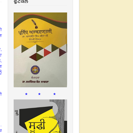
ਫੁਟਕਲ
ੀ
ਉਣ
,
ਆ
ਬਦ
,
ਨ
ੋਣ
ੰ
* * *
ਵੀ
..
ਪਰ