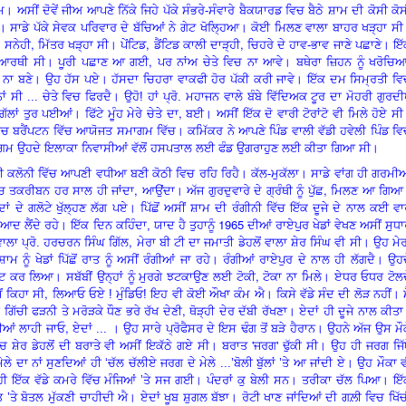
 ਅਸੀਂ ਦੋਵੇਂ ਜੀਅ ਆਪਣੇ ਨਿੱਕੇ ਜਿਹੇ ਪੱਕੇ ਸੰਭਰੇ-ਸੰਵਾਰੇ ਬੈਕਯਾਰਡ
ਵਿ
ਚ ਬੈਠੇ ਸ਼ਾਮ ਦੀ ਕੋਸੀ ਕੋ
 ਸਾਡੇ ਪੱਕੇ ਸੇਵਕ ਪਰਿਵਾਰ ਦੇ ਬੱਚਿਆਂ ਨੇ ਗੇਟ ਖੋਲ੍ਹਿਆ। ਕੋਈ ਮਿਲਣ ਵਾਲਾ ਬਾਹਰ ਖੜ੍ਹਾ ਸ
,
,
,
 ਸਨੇਹੀ
ਮਿੱਤਰ ਖੜ੍ਹਾ ਸੀ। ਪੇਂਟਿਡ
ਡੈਂਟਿਡ ਕਾਲੀ ਦਾੜ੍ਹੀ
ਚਿਹਰੇ ਦੇ ਹਾਵ-ਭਾਵ ਜਾਣੇ ਪਛਾਣੇ। ਇ
,
ਵਿਦਿਆਰਥੀ ਸੀ। ਪੂਰੀ ਪਛਾਣ ਆ ਗਈ
ਪਰ ਨਾਂਅ ਚੇਤੇ
ਵਿ
ਚ ਨਾ ਆਵੇ। ਬਥੇਰਾ ਜ਼ਿਹਨ ਨੂੰ ਖਰੋਚਿ
ੱਲ ਨਾ ਬਣੇ। ਉਹ ਹੱਸ ਪਏ। ਹੱਸਦਾ ਚਿਹਰਾ ਵਾਕਫੀ ਹੋਰ ਪੱਕੀ ਕਰੀ ਜਾਵੇ। ਇੱਕ ਦਮ ਸਿਮ੍ਰਤੀ
ਵਿ
ਂ ਸੀ ... ਚੇਤੇ
ਵਿ
ਚ ਫਿਰਦੈ। ਉਹੋ! ਹਾਂ ਪ੍ਰੋ. ਮਹਾਜਨ ਵਾਲੇ ਬੰਬੇ ਵਿੱਦਿਅਕ ਟੂਰ ਦਾ ਮੋਹਰੀ ਗੁਰਦ
,
ਂ ਤੁਰ ਪਈਆਂ। ਫਿੱਟੇ ਮੂੰਹ ਮੇਰੇ ਚੇਤੇ ਦਾ
ਬਈ। ਅਸੀਂ ਇੱਕ ਦੋ ਵਾਰੀ ਟੋਰਾਂਟੋ ਵੀ ਮਿਲੇ ਹੋਏ ਸ
ਿ
ਚ ਬਰੈਂਪਟਨ ਵਿੱਚ ਆਯੋਜਤ ਸਮਾਗਮ ਵਿੱਚ। ਕਮਿੱਕਰ ਨੇ ਆਪਣੇ ਪਿੰਡ ਵਾਲੀ ਵੱਡੀ ਹਵੇਲੀ ਪਿੰਡ
ਵਿ
ਮ ਉਹਦੇ ਇਲਾਕਾ ਨਿਵਾਸੀਆਂ ਵੱਲੋਂ ਹਸਪਤਾਲ ਲਈ ਫੰਡ ਉਗਰਾਹੁਣ ਲਈ ਕੀਤਾ ਗਿਆ ਸੀ।
ੱਗਦੀ ਕਲੋਨੀ ਵਿੱਚ ਆਪਣੀ ਵਧੀਆ ਬਣੀ ਕੋਠੀ
ਵਿ
ਚ ਰਹਿ ਰਿਹੈ। ਕੱਲ-ਮੁਕੱਲਾ। ਸਾਡੇ ਵਾਂਗ ਹੀ ਗਰਮੀ
,
,
ਿੱਚ ਤਕਰੀਬਨ ਹਰ ਸਾਲ ਹੀ ਜਾਂਦਾ
ਆਉਂਦਾ। ਅੱਜ ਗੁਰਦੁਵਾਰੇ ਦੇ ਗ੍ਰੰਥੀ ਨੂੰ ਪੁੱਛ
ਮਿਲਣ ਆ ਗਿਆ
ਾਂ ਦੇ ਗਲੋਟੇ ਖੁੱਲ੍ਹਣ ਲੱਗ ਪਏ। ਪਿੱਛੋਂ ਅਸੀਂ ਸ਼ਾਮ ਦੀ ਰੰਗੀਨੀ ਵਿੱਚ ਇੱਕ ਦੂਜੇ ਦੇ ਨਾਲ ਕਈ ਵ
1965
ੁਆਦ ਲੈਂਦੇ ਰਹੇ। ਇੱਕ ਦਿਨ ਕਹਿੰਦਾ, ਯਾਦ ਹੈ ਤੁਹਾਨੂੰ
ਦੀਆਂ ਰਾਏਪੁਰ ਖੇਡਾਂ ਵੇਖਣ ਅਸੀਂ ਸੁਧ
,
ਾਲਾ ਪ੍ਰੋ. ਹਰਚਰਨ ਸਿੰਘ ਗਿੱਲ
ਮੇਰਾ ਬੀ ਟੀ ਦਾ ਜਮਾਤੀ ਡੇਹਲੋਂ ਵਾਲਾ ਸ਼ੇਰ ਸਿੰਘ ਵੀ ਸੀ। ਉਹ ਮੇ
ਾਮ ਨੂੰ ਖੇਡਾਂ ਪਿੱਛੋਂ ਰਾਤ ਨੂੰ ਅਸੀਂ ਰੰਗੀਆਂ ਜਾ ਰਹੇ। ਰੰਗੀਆਂ ਰਾਏਪੁਰ ਦੇ ਨਾਲ ਹੀ ਲੱਗਦੈ। ਉਹ
,
 ਕਰ ਲਿਆ। ਸਬੱਬੀਂ ਉਨ੍ਹਾਂ ਨੂੰ ਮੁਰਗੇ ਝਟਕਾਉਣ ਲਈ ਟੋਕੀ
ਟੋਕਾ ਨਾ ਮਿਲੇ। ਏਧਰ ਓਧਰ ਟੋਲਦ
,
ੈਂ ਕਿਹਾ ਸੀ
ਲਿਆਓ ਓਏ ! ਮੁੰਡਿਓ! ਇਹ ਵੀ ਕੋਈ ਔਖਾ ਕੰਮ ਐ। ਕਿਸੇ ਵੱਡੇ ਸੰਦ ਦੀ ਲੋੜ ਨਹੀਂ। ਮ
,
 ਗਿੱਚੀ ਫੜਨੀ ਤੇ ਮਰੋੜਕੇ ਧੌਣ ਭਰੇ ਰੱਖ ਦੇਣੀ
ਥੋੜ੍ਹੀ ਦੇਰ ਦੱਬੀ ਰੱਖਣਾ। ਏਦਾਂ ਹੀ ਦੂਜੇ ਨਾਲ ਕੀਤ
,
ੋਟੀਆਂ ਲਾਹੀ ਜਾਓ
ਏਦਾਂ ... । ਉਹ ਸਾਰੇ ਪ੍ਰੋਫੈਸਰ ਦੇ ਇਸ ਢੰਗ ਤੋਂ ਬੜੇ ਹੈਰਾਨ। ਉਹਨੇ ਅੱਜ ਉਸ ਮੌ
'
'
ਚ ਸ਼ੇਰ ਡੇਹਲੋਂ ਦੀ ਬਰਾਤੇ ਵੀ ਅਸੀਂ ਇਕੱਠੇ ਗਏ ਸੀ। ਬਰਾਤ
ਜਰਗ
ਢੁੱਕੀ ਸੀ। ਉਹ ਹੀ ਜਰਗ ਜਿੱ
ਮੇਲੇ ਦਾ ਨਾਂ ਸੁਣਦਿਆਂ ਹੀ
‘
ਚੱਲ ਚੱਲੀਏ ਜਰਗ ਦੇ ਮੇਲੇ ...
’
ਬੋਲੀ ਬੁੱਲਾਂ
’
ਤੇ ਆ ਜਾਂਦੀ ਏ। ਉਹ ਮੌਕਾ 
ਹੀ ਇੱਕ ਵੱਡੇ ਕਮਰੇ ਵਿੱਚ ਮੰਜਿਆਂ
’
ਤੇ ਸਜ ਗਈ। ਪੰਦਰਾਂ ਕੁ ਬੇਲੀ ਸਨ। ਤਰੀਕਾ ਚੱਲ ਪਿਆ। ਇੱ
ੰਤ
’
ਤੇ ਬੋਤਲ ਮੁੱਕਣੀ ਚਾਹੀਦੀ ਐ। ਏਦਾਂ ਖੂਬ ਸ਼ੁਗਲ ਬੱਝਾ। ਰੋਟੀ ਖਾਣ ਜਾਂਦਿਆਂ ਦੀ ਗਲ਼ੀ
ਵਿ
ਚ ਖਿੱ