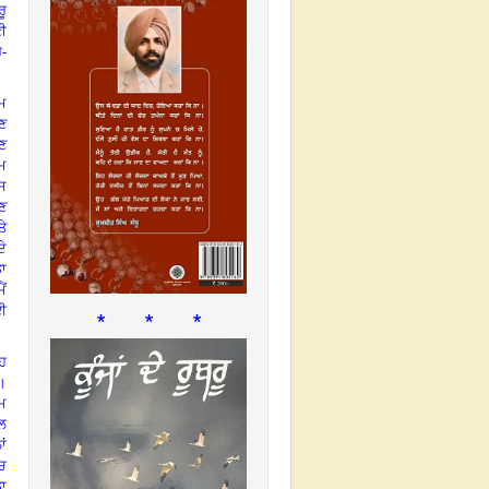
ੂ
ਣੀ
ੋ-
ਰਮ
ਣ
ਉਣ
ਦਮ
ਸ
ਣ
ਤੇ
ਦੇ
ਡਾ
ਮੈਂ
ਈ
* * *
ਾਹ
ਆ।
ੰਮ
ਗਲ
ਾਂ
ਚ
ਡਾ