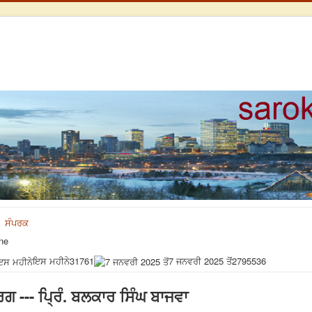
ਸੰਪਰਕ
ne
ਇਸ ਮਹੀਨੇ
31761
7 ਜਨਵਰੀ 2025 ਤੋਂ
2795536
 --- ਪ੍ਰਿੰ. ਬਲਕਾਰ ਸਿੰਘ ਬਾਜਵਾ