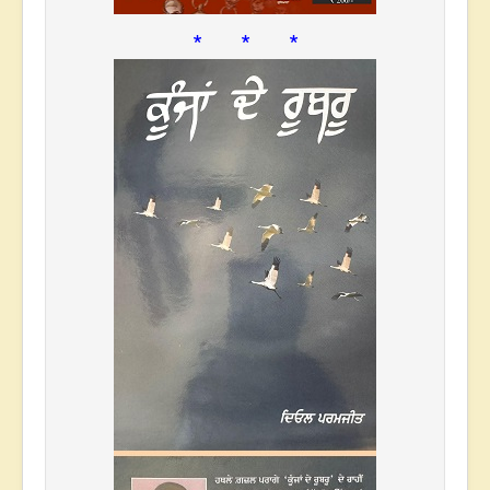
* * *