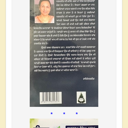
* * *