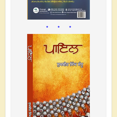
* * *