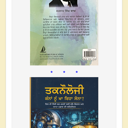
* * *