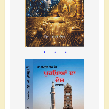
* * *