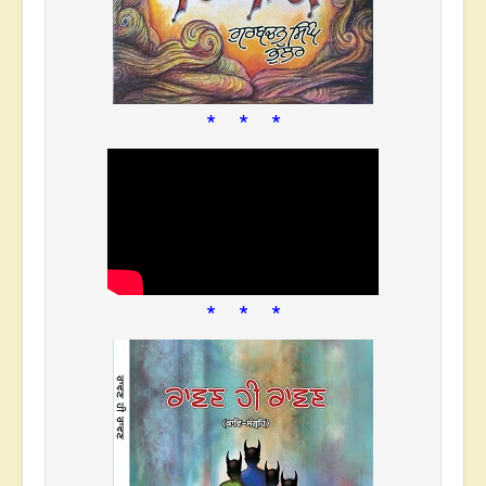
* * *
* * *