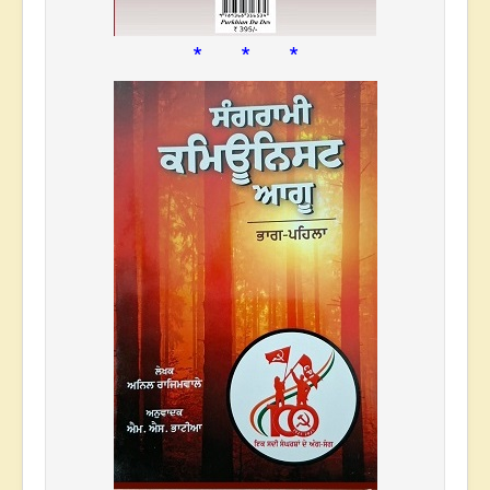
* * *