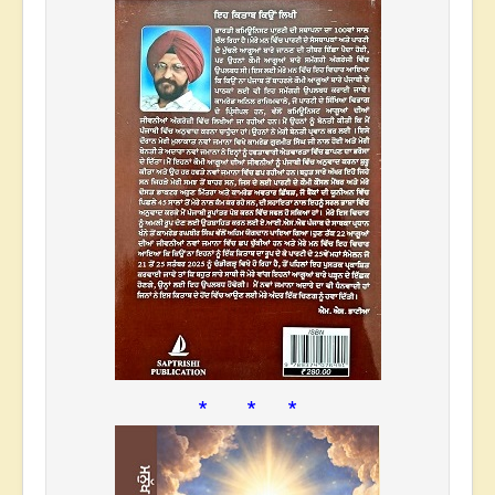
* * *