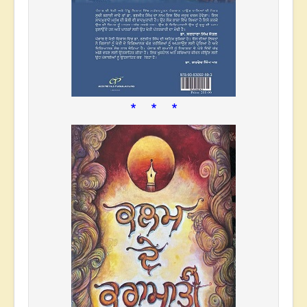
* * *