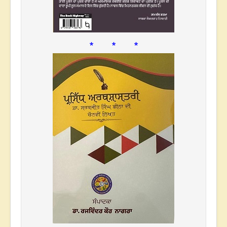
* * *