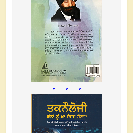
* * *