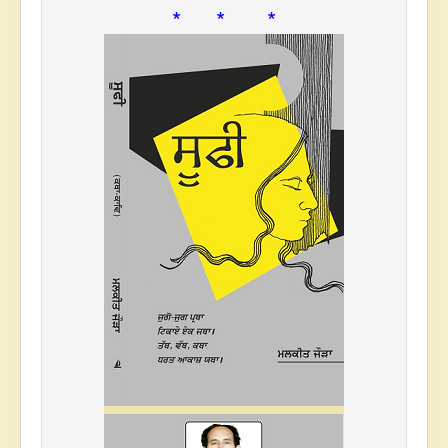
* * *