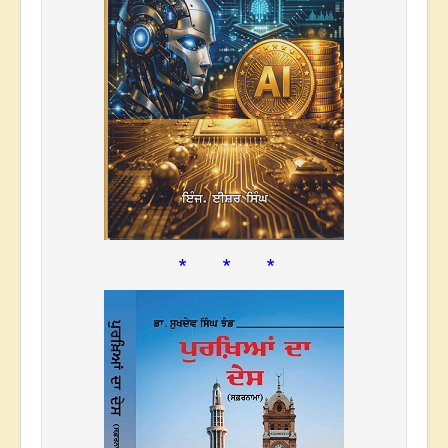
* * *