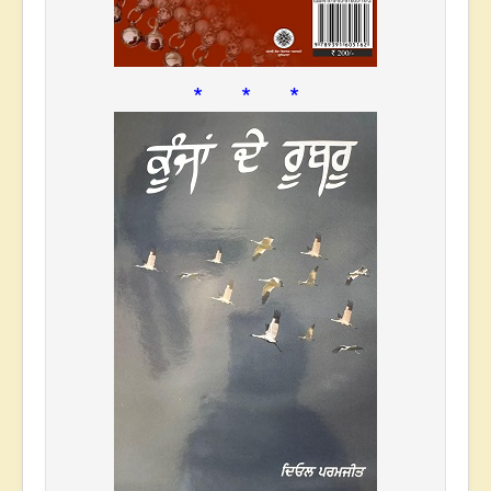
* * *