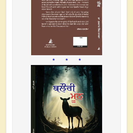
* * *