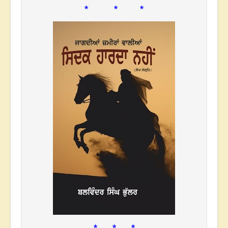
* * *