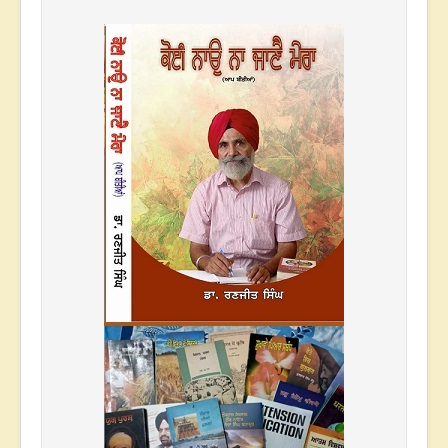
* * *