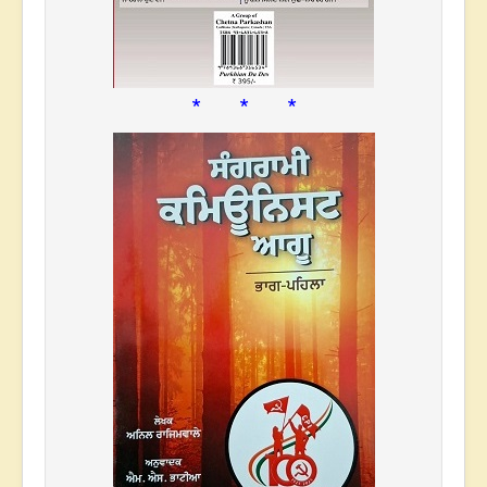
* * *