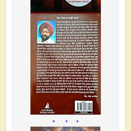
* * *