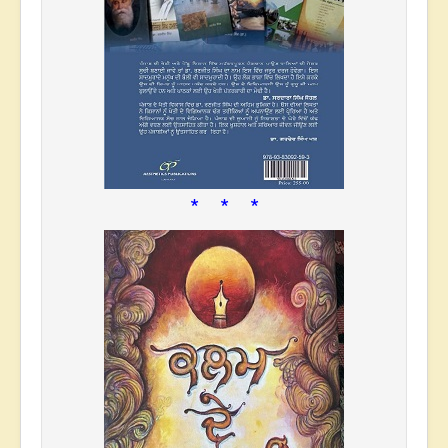
* * *