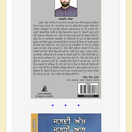
* * *