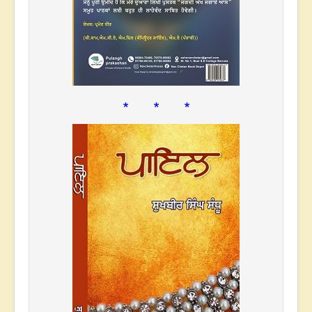
* * *