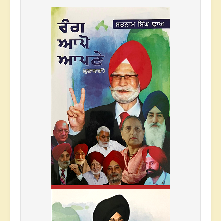
* * *