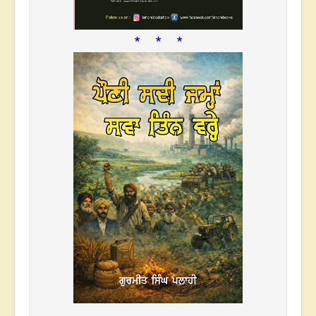
* * *