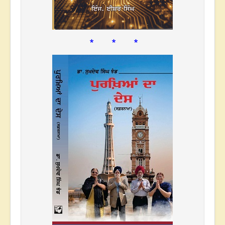
* * *