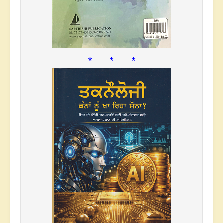
* * *