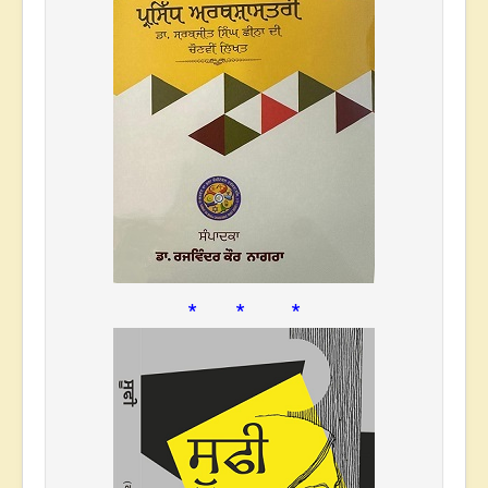
* * *