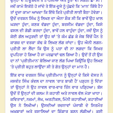
ਉਨ੍ਹਾਂ ਦੇ ਟਿਊਬਵੈਲ ਤੇ ਟਾਹਲੀਆਂ ਅਤੇ ਤੂਤਾਂ ਦੀ ਸੰਗਣੀ ਛਾਂ ਸੀ
।
ਜਦੋਂ ਕਾਮੇ ਇਕੱਠੇ ਹੋ ਜਾਂਦੇ ਤੇ ਇੱਕ-ਦੂਜੇ ਨੂੰ ਪੁੱਛਦੇ ਕਿ ‘ਮਾਨ
’
ਕਿੱਥੇ ਹੈ
?
ਤਾਂ ਦੂਜਾ ਕਾਮਾ ਆਖਦਾ ਕਿ ਇੱਥੇ ਕਿਤੇ ਪ੍ਰੀਤੀ ਲਾਈ ਬੈਠਾ ਹੋਵੇਗਾ
।
ਉਦੋਂ ਦਰਸ਼ਨ ਸਿੰਘ ਨੂੰ ਲਿਖਣ ਦਾ ਐਨਾ ਸ਼ੌਕ ਸੀ ਕਿ ਭਾਵੇਂ ਉਹ ਖਾਲ
ਘੜਦਾ ਹੁੰਦਾ
,
ਕਣਕ ਵੱਡਦਾ ਹੁੰਦਾ
,
ਬਰਸੀਮ ਵੱਡਦਾ ਹੁੰਦਾ
,
ਕਿਸੇ
ਫਸਲ ਦੀ ਗੋਡੀ ਕਰਦਾ ਹੁੰਦਾ, ਭਾਵੇਂ ਹਲ ਵਾਹੁੰਦਾ ਹੁੰਦਾ, ਜਦੋਂ ਉਸ ਨੂੰ
ਕੋਈ ਗੱਲ ਅਹੁੜਦੀ ਤਾਂ ਉਹ ਥਾਂ ’ਤੇ ਕੰਮ ਛੱਡ ਕੇ ਜੇਬ ਵਿੱਚੋਂ ਪੈੱਨ ਤੇ
ਕਾਗਜ਼ ਦਾ ਵਰਕਾ ਕੱਢ ਕੇ ਲਿਖਣ ਲੱਗ ਜਾਂਦਾ
।
ਉਹ ਐਨੀ ਲਗਨ-
ਪ੍ਰੀਤੀ ਲਾ ਲੈਂਦਾ ਕਿ ਉਸ ਨੂੰ ਪਤਾ ਵੀ ਨਾ ਲਗਦਾ ਕਿ ਸਿਖਰ
ਦੁਪਹਿਰਾ ਹੋ ਗਿਆ ਹੈ ਜਾ ਪਰਛਾਵਾਂ ਢਲ ਗਿਆ ਹੈ
।
ਉਦੋਂ ਤੋਂ ਹੀ ਉਸ
ਦਾ ਨਾਂ ‘ਪ੍ਰੀਤੀਮਾਨ
’
ਬੋਲਿਆ ਜਾਣ ਲੱਗ ਪਿਆ ਕਿਉਂਕਿ ਉਹ ਲਿਖਣ
’ਤੇ ਪ੍ਰੀਤੀ ਬਹੁਤ ਲਾਉਂਦਾ ਸੀ ਤੇ ਗੋਤ ਉਨ੍ਹਾਂ ਦਾ ਮਾਨ ਹੈ
।
ਇੱਕ ਵਾਰ ਦਰਸ਼ਨ ਸਿੰਘ ਪ੍ਰੀਤੀਮਾਨ ਨੂੰ ਉਨ੍ਹਾਂ ਦੇ ਕਿਸੇ ਦੋਸਤ ਨੇ
ਜਸਵੰਤ ਸਿੰਘ ਕੰਵਲ ਦਾ ਨਾਵਲ ‘ਰਾਤ ਬਾਕੀ ਹੈ
’
ਪੜ੍ਹਨ ਨੂੰ ਦਿੱਤਾ
ਤਾਂ ਉਨ੍ਹਾਂ ਨੇ ਉਹ ਨਾਵਲ ਵਾਰ-ਵਾਰ ਤਿੰਨ ਵਾਰ ਪੜ੍ਹਿਆ
।
ਬੱਸ
ਉਦੋਂ ਤੋਂ ਉਨ੍ਹਾਂ ਦੀ ਕਲਮ ਨੇ ਕਹਾਣੀ ਅਤੇ ਨਾਵਲ ਵੱਲ ਮੋੜਾ ਖਾਧਾ
।
ਕਵਿਤਾਵਾਂ
,
ਨਜ਼ਮਾਂ
,
ਲੇਖ
,
ਅਰਟੀਕਲ
,
ਮਿੰਨੀ ਕਹਾਣੀਆਂ
,
ਕਹਾਣੀਆਂ
ਉਸ ਨੇ ਲਿਖੀਆਂ। ਉਸਦੀਆਂ ਰਚਨਾਵਾਂ ਪੰਜਾਬੀ ਦੇ ਸਿਰਮੌਰ
ਅਖ਼ਬਾਰਾਂ ਅਤੇ ਰਸਾਲਿਆਂ ਦਾ ਸ਼ਿੰਗਾਰ ਬਣਨ ਲੱਗੀਆਂ
।
ਕਈ