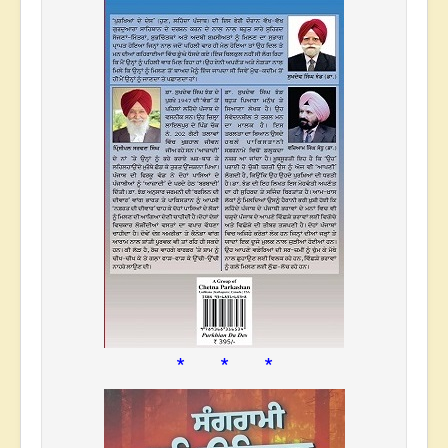
* * *