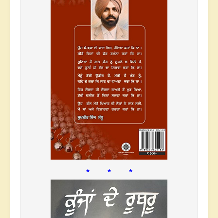
* * *