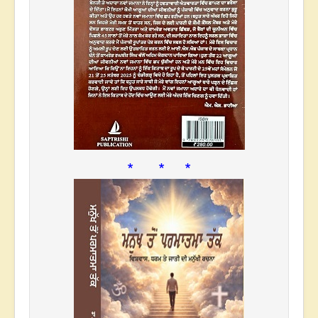
* * *