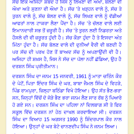
ਸੱਚ ਇੱਕ ਅਜਿਹਾ ਸ਼ਬਦ ਹੈ ਜਿਸ ਨੂੰ ਲਿਖਣਾ ਵੀ ਔਖਾ
,
ਬੋਲਣਾ ਵੀ
ਔਖਾ ਅਤੇ ਸੁਣਨਾ ਵੀ ਔਖਾ ਹੈ
।
ਸੱਚ ’ਤੇ ਖੜ੍ਹਨ ਵਾਲੇ ਨੂੰ
,
ਸੱਚ ਤੇ
ਤੁਰਨ ਵਾਲੇ ਨੂੰ
,
ਸੱਚ ਬੋਲਣ ਵਾਲੇ ਨੂੰ
,
ਸੱਚ ਲਿਖਣ ਵਾਲੇ ਨੂੰ ਵੱਡੀਆਂ
ਆਫਤਾਂ ਨਾਲ ਟਾਕਰਾ ਲੈਣਾ ਪੈਂਦਾ ਹੈ
।
ਸੱਚ ’ਤੇ ਚੱਲਣ ਵਾਲੇ ਲਈ
ਇਮਾਨਦਾਰੀ ਸਭ ਤੋਂ ਜ਼ਰੂਰੀ ਹੈ
।
ਸੱਚ ’ਤੇ ਤੁਰਨ ਲਈ ਨਿਡਰਤਾ ਅਤੇ
ਹੌਸਲੇ ਦੀ ਵੀ ਜ਼ਰੂਰਤ ਹੁੰਦੀ ਹੈ
।
ਸੱਚ ਕੌੜਾ ਹੁੰਦਾ ਹੈ ਤੇ ਇਸਦਾ ਅੰਤ
ਮਿੱਠਾ ਹੁੰਦਾ ਹੈ
।
ਸੱਚ ਬੋਲਣ ਵਾਲੇ ਦੀ ਦੁਨੀਆਂ ਵੈਰੀ ਵੀ ਬਣਦੀ ਹੈ
ਪਰ ਸੱਚ ਦੀ ਪਰਖ ਹੋਣ ਤੋਂ ਬਾਅਦ ਸੱਚ ਨੂੰ ਅਪਣਾਉਂਦੀ ਵੀ ਹੈ
।
ਅਜਿਹਾ ਹੀ ਸ਼ਖ਼ਸ ਹੈ, ਜਿਸ ਨੇ ਸੱਚ ਦਾ ਪੱਲਾ ਨਹੀਂ ਛੱਡਿਆ
,
ਉਹ ਹੈ
ਦਰਸ਼ਨ ਸਿੰਘ ਪ੍ਰੀਤੀਮਾਨ
।
ਦਰਸ਼ਨ ਸਿੰਘ ਦਾ ਜਨਮ
15
ਜਨਵਰੀ
, 1961
ਨੂੰ ਮਾਤਾ ਚਤਿੰਨ ਕੌਰ
ਦੇ ਪੇਟੋਂ
,
ਪਿਤਾ ਇੰਦਰ ਸਿੰਘ ਦੇ ਘਰ
,
ਬਾਬਾ ਜੈਮਲ ਸਿੰਘ ਦੇ ਵਿਹੜੇ
,
ਪਿੰਡ ਰਾਮਪੁਰਾ
,
ਜ਼ਿਲ੍ਹਾ ਬਠਿੰਡਾ ਵਿਖੇ ਹੋਇਆ
।
ਉਹ ਸੱਤ ਭੈਣ-ਭਰਾ
ਸਨ, ਜਿਨ੍ਹਾਂ ਵਿੱਚੋਂ ਦੋ ਜੋੜੇ ਭੈਣ ਭਰਾ ਜਨਮ ਲੈਣ ਸਾਰ ਰੱਬ ਨੂੰ ਪਿਆਰੇ
ਹੋ ਗਏ ਸਨ। ਦਰਸ਼ਨ ਸਿੰਘ ਦਾ ਪਹਿਲਾ ਨਾਂ ਦਿਲਬਾਗ ਸੀ ਤੇ ਫਿਰ
ਸਕੂਲ ਵਿੱਚ ਦਰਸ਼ਨ ਨਾਂ ਹੇਠ ਦਾਖਲ ਕਰਵਾਇਆ ਸੀ
।
ਦਰਸ਼ਨ
ਸਿੰਘ ਦਾ ਵਿਆਹ
15
ਅਗਸਤ
1990
ਨੂੰ ਸ਼ਿੰਦਰਪਾਲ ਕੌਰ ਨਾਲ
ਹੋਇਆ
।
ਉਨ੍ਹਾਂ ਦੇ ਘਰ ਬੇਟੇ ਚਾਨਣਦੀਪ ਸਿੰਘ ਨੇ ਜਨਮ ਲਿਆ
।