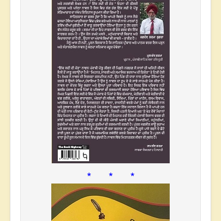
* * *