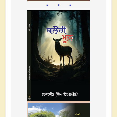
* * *