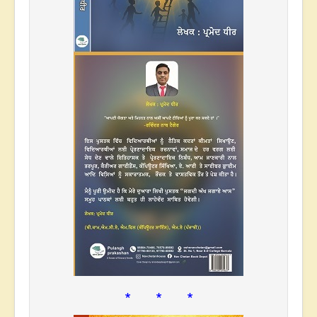
* * *