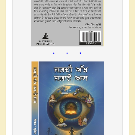
* * *