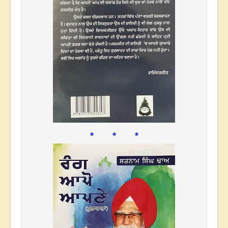
* * *