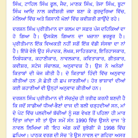
ਸਿੰਘ
,
ਟਾਹਿਲ ਸਿੰਘ ਫੂਲ
,
ਜੈਦ
,
ਮਾਣਕ ਸਿੰਘ
,
ਤੇਜਾ ਸਿੰਘ
,
ਬੂਟਾ
ਸਿੰਘ ਆਦਿ ਨਾਲ ਕਵੀਸ਼ਰੀ ਜਥਾ ਬਣਾ ਕੇ ਗੁਰਦੁਰਿਆ ਵਿੱਚ
,
ਮੇਲਿਆਂ ਵਿੱਚ ਅਤੇ ਕਿਸਾਨੀ ਘੋਲਾਂ ਵਿੱਚ ਕਵੀਸ਼ਰੀ ਗਾਉਂਦੇ ਰਹੇ
।
ਦਰਸ਼ਨ ਸਿੰਘ ਪ੍ਰੀਤੀਮਾਨ ਦਾ ਕਲਮ ਦਾ ਸਫ਼ਰ ਪੰਜ ਦਹਿਕਿਆਂ ਦਾ
ਹੋ ਗਿਆ ਹੈ
।
ਉਸਕੋਲ ਗਿਆਨ ਦਾ ਖਜ਼ਾਨਾ ਭਰਭੂਰ ਹੈ
।
ਪ੍ਰੀਤੀਮਾਨ ਇੱਕ ਵਿਅਕਤੀ ਨਹੀਂ ਸਗੋਂ ਇੱਕ ਵੱਡੀ ਸੰਸਥਾ ਦਾ ਨਾਂ
ਹੈ
।
ਇੱਕੋ ਵੇਲੇ ਉਹ ਸੰਪਾਦਕ
,
ਲੇਖਕ
,
ਸਾਹਿਤਕਾਰ
,
ਇਤਿਹਾਸਕਾਰ
,
ਨਿਬੰਧਕਾਰ
,
ਕਹਾਣੀਕਾਰ
,
ਨਾਵਲਕਾਰ
,
ਕਵਿਤਾਕਾਰ
,
ਗੀਤਕਾਰ
,
ਕਵੀਸ਼ਰ
,
ਸਟੇਜ ਸੰਚਾਲਕ
,
ਅਨੁਵਾਦਕ ਹੈ
।
ਉਸ ਨੇ ਅਨੇਕਾਂ
ਕਿਤਾਬਾਂ ਦੀ ਖੋਜ ਕੀਤੀ ਹੈ
।
ਦੋ ਕਿਤਾਬਾਂ ਹਿੰਦੀ ਵਿੱਚ ਅਨੁਵਾਦ
ਕੀਤੀਆਂ ਹਨ ,ਜੋ ਛੇਤੀ ਹੀ ਛਪ ਜਾਣਗੀਆਂ
।
ਹੋਰ ਭਾਸ਼ਾਵਾਂ ਦੀਆਂ
ਕਈ ਕਹਾਣੀਆਂ ਵੀ ਉਨ੍ਹਾਂ ਅਨੁਵਾਦ ਕੀਤੀਆਂ ਹਨ
।
ਦਰਸ਼ਨ ਸਿੰਘ ਪ੍ਰੀਤੀਮਾਨ ਦੀ ਸੱਚਮੁੱਚ ਹੀ ਤਰੀਫ ਕਰਨੀ ਬਣਦੀ ਹੈ
ਕਿ ਜਦੋਂ ਸਾਡੀਆਂ ਧੀਆਂ-ਭੈਣਾਂ ਦਾਜ ਦੀ ਬਲੀ ਚੜ੍ਹਦੀਆਂ ਸਨ, ਮਾਂ
ਦੇ ਪੇਟ ਵਿੱਚ ਪਲਦੀਆਂ ਬੱਚੀਆਂ ਨੂੰ ਜਗ ਵੇਖਣ ਤੋਂ ਪਹਿਲਾ ਹੀ ਮਾਰ
ਦਿੱਤਾ ਜਾਂਦਾ ਸੀ ਤਾਂ ਉਸ ਸਮੇਂ ਸੰਨ
1990
ਵਿੱਚ ਉਸਨੇ ਦਾਜ ’ਤੇ
ਨਾਵਲ ਲਿਖਿਆ ਸੀ ‘ਇਹ ਅੱਗ ਕਦੋਂ ਬੁਝੇਗੀ
’
ਜੋ
1998
ਵਿੱਚ
ਛਪਿਆ
।
ਪਾਠਕ ਵਰਗ ਦੀ ਸੋਚ ’ਤੇ ਉਸ ਨਾਵਲ ਦਾ ਗਹਿਰਾ ਅਸਰ