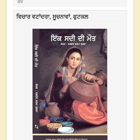
ਕੌਰ
ਵਿਚਾਰ ਵਟਾਂਦਰਾ, ਸੂਚਨਾਵਾਂ, ਫੁਟਕਲ