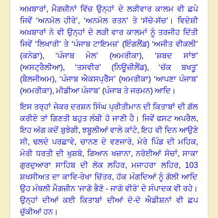
ਅਖ਼ਬਾਰਾਂ
,
ਮੈਗਜ਼ੀਨਾਂ ਵਿੱਚ ਉਨ੍ਹਾਂ ਦੇ ਲੜੀਵਾਰ ਕਾਲਮ ਵੀ ਛਪੇ
ਜਿਵੇਂ ‘ਅਨਮੋਲ ਹੀਰੇ
’, ‘
ਅਨਮੋਲ ਰਤਨ
’
ਤੇ ‘ਸੱਚੋ-ਸੱਚ
’
।
ਵਿਦੇਸ਼ੀ
ਅਖ਼ਬਾਰਾਂ ਨੇ ਵੀ ਉਨ੍ਹਾਂ ਦੇ ਲੜੀ ਵਾਰ ਕਾਲਮਾਂ ਨੂੰ ਤਰਜੀਹ ਦਿੱਤੀ
ਜਿਵੇਂ ‘ਲਿਖਾਰੀ
’
ਤੇ ‘ਪੰਜਾਬ ਟਾਇਮਜ਼
’ (
ਇੰਗਲੈਂਡ) ‘ਅਜੀਤ ਵੀਕਲੀ
’
(
ਕਨੇਡਾ)
, ‘
ਪੰਜਾਬ ਮੇਲ
’ (
ਅਮਰੀਕਾ)
, ‘
ਸ਼ਬਦ ਸਾਂਝ
’
(
ਅਸਟ੍ਰੈਲੀਆ)
, ‘
ਤਸਵੀਰ
’ (
ਨਿਊਜ਼ੀਲੈਂਡ)
, ‘
ਚੱਕ ਬਖਤੂ
’
(
ਬੈਲਜੀਅਮ)
, ‘
ਪੰਜਾਬ ਐਕਸਪ੍ਰੈੱਸ
’ (
ਅਮਰੀਕਾ) ‘ਆਪਣਾ ਪੰਜਾਬ
’
(
ਅਮਰੀਕਾ)
,
ਮੀਡੀਆ ਪੰਜਾਬ
’ (
ਪੰਜਾਬ ਤੇ ਜਰਮਨ) ਆਦਿ
।
ਇਸ ਤਰ੍ਹਾਂ ਜੇਕਰ ਦਰਸ਼ਨ ਸਿੰਘ ਪ੍ਰੀਤੀਮਾਨ ਦੀ ਕਿਤਾਬਾਂ ਦੀ ਗੱਲ
ਕਰੀਏ ਤਾਂ ਗਿਣਤੀ ਬਹੁਤ ਲੰਬੀ ਹੋ ਜਾਣੀ ਹੈ
।
ਜਿਵੇਂ ਫਸਟ ਅਪਰੈਲ
,
ਇਹ ਅੱਗ ਕਦੋਂ ਬੁਝੇਗੀ
,
ਝਬੂਲੀਆਂ ਵਾਲੇ ਕਾਂਟੇ
,
ਇਹ ਵੀ ਦਿਨ ਆਉਣੇ
ਸੀ
,
ਢਲਦੇ ਪਰਛਾਵੇ
,
ਚਾਨਣ ਦੇ ਵਣਜਾਰੇ
,
ਮੇਰੇ ਪਿੰਡ ਦੀ ਮਹਿਕ
,
ਮੇਰੀ ਧਰਤੀ ਦੀ ਖੁਸ਼ਬੋ
,
ਗਿਆਨ ਖਜ਼ਾਨਾ
,
ਨਰੋਈਆਂ ਸੋਚਾਂ
,
ਸਾਕਾ
ਗੁਰਦੁਆਰਾ ਸਾਹਿਬ ਦੀ ਲੋਕ ਲਹਿਰ
,
ਮਜਾਹਰਾ ਲਹਿਰ
, 103
ਸ਼ਖਸੀਅਤ ਦਾ ਕਾਵਿ-ਰੇਖਾ ਚਿੱਤਰ
,
ਹੱਕ ਮੰਗਦਿਆਂ ਨੂੰ ਗੋਲੀ ਆਦਿ
ਉਹ ਮੰਥਲੀ ਮੈਗਜ਼ੀਨ ‘ਜਾਗੋ ਭੈਣੋ - ਜਾਗੋ ਵੀਰੋ
’
ਦੇ ਸੰਪਾਦਕ ਵੀ ਰਹੇ
।
ਉਨ੍ਹਾਂ ਦੀਆਂ ਕਈ ਕਿਤਾਬਾਂ ਦੀਆਂ ਦੋ-ਦੋ ਐਡੀਸ਼ਨਾਂ ਵੀ ਛਪ
ਚੁੱਕੀਆਂ ਹਨ
।