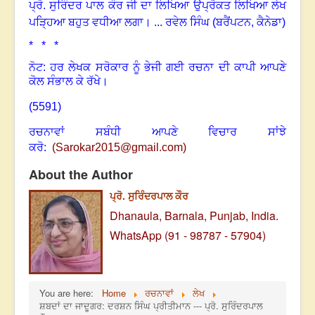
ਪ੍ਰੋ. ਸੁਰਿੰਦਰ ਪਾਲ ਕੌਰ ਜੀ ਦਾ ਲਿਖਿਆ ਉਪ੍ਰੋਕਤ ਲਿਖਿਆ ਲੇਖ
ਪੜ੍ਹਿਆ ਬਹੁਤ ਵਧੀਆ ਲਗਾ। ... ਰਵੇਲ ਸਿੰਘ (ਬਰੈਂਪਟਨ, ਕੈਨੇਡਾ)
* * *
ਨੋਟ: ਹਰ ਲੇਖਕ ਸਰੋਕਾਰ ਨੂੰ ਭੇਜੀ ਗਈ ਰਚਨਾ ਦੀ ਕਾਪੀ ਆਪਣੇ
ਕੋਲ ਸੰਭਾਲ ਕੇ ਰੱਖੇ।
(5591)
ਰਚਨਾਵਾਂ ਸਬੰਧੀ ਆਪਣੇ ਵਿਚਾਰ ਸਾਂਝੇ
ਕਰੋ:
(
Sarokar2015@gmail.com
)
About the Author
ਪ੍ਰੋ. ਸੁਰਿੰਦਰਪਾਲ ਕੌਰ
Dhanaula, Barnala, Punjab, India.
WhatsApp (91 - 98787 - 57904)
You are here:
Home
ਰਚਨਾਵਾਂ
ਲੇਖ
ਸ਼ਬਦਾਂ ਦਾ ਜਾਦੂਗਰ: ਦਰਸ਼ਨ ਸਿੰਘ ਪ੍ਰੀਤੀਮਾਨ --- ਪ੍ਰੋ. ਸੁਰਿੰਦਰਪਾਲ