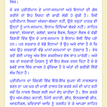
ਲਿਖੇ
।
ਜੇ ਕਰ ਪ੍ਰੀਤੀਮਾਨ ਦੇ ਮਾਨਾਂ-ਸਨਮਾਨਾਂ ਅਤੇ ਇਨਾਮਾਂ ਦੀ ਗੱਲ
ਕਰੀਏ ਤਾਂ ਇਹ ਲਿਸਟ ਵੀ ਕਾਫੀ ਲੰਬੀ ਹੋ ਚੁੱਕੀ ਹੈ
।
ਜਿਵੇਂ
ਪ੍ਰੀਤੀਮਾਨ ਲਿਖਦਾ ਅੱਕਦਾ-ਥੱਕਦਾ ਨਹੀਂ
,
ਉਸੇ ਤਰ੍ਹਾਂ ਪਾਠਕ ਵੀ
ਉਨ੍ਹਾਂ ਨੂੰ ਮਾਨ-ਸਨਮਾਨ
,
ਇਨਾਮ ਦਿੰਦਿਆਂ ਥੱਕਦੇ ਨਹੀਂ। ਸਾਹਿਤ
ਸਭਾਵਾਂ
,
ਸੰਸਥਾਵਾਂ
,
ਕਲੱਬਾਂ
,
ਬਲਾਕ ਲੈਵਲ
,
ਜ਼ਿਲ੍ਹਾ ਲੈਵਲ ਦੇ ਵੱਡੀ
ਗਿਣਤੀ ਵਿੱਚ ਉਸ ਦੇ ਮਾਣ-ਸਨਮਾਨ ਤੇ ਇਨਾਮ ਝੋਲੀ ਵਿੱਚ ਪਏ
ਹਨ
।
ਪਰ ਸਰਕਾਰ ਦੇ ਵੱਡੇ ਇਨਾਮਾਂ ਤੋਂ ਉਹ ਅਜੇ ਵਾਂਝਾ ਹੈ ਜੋ ਕਿ
ਅੱਜ ਉਹ ਸਰਕਾਰੀ ਵੱਡੇ ਮਾਨਾਂ-ਸਨਮਾਨਾਂ ਦਾ ਹੱਕਦਾਰ ਹੈ
।
ਵੇਖੋ
ਕਦੋਂ ਕੋਈ ਪਾਰਖੂ ਅੱਖ ਇਸ ਸ਼ਖਸੀਅਤ ਵੱਲ ਝਾਤ ਮਾਰੇਗੀ
।
ਅਜੇ
ਤਕ ਤਾਂ ਸਰਕਾਰੀ ਪੈਨਸ਼ਨ ਨੂੰ ਵੀ ਇਹ ਲੇਖਕ ਤਰਸ ਰਿਹਾ ਹੈ ਜੋ ਕੇ
64
ਵੇਂ ਸਾਲ ਵਿੱਚ ਦਾਖਲ ਹੋ ਚੁੱਕਿਆ ਹੈ ਤੇ ਅੰਤਾਂ ਦੀ ਗਰੀਬੀ ਵਿੱਚੋਂ
ਲੰਘ ਰਿਹਾ ਹੈ
।
ਪ੍ਰੀਤੀਮਾਨ ਦਾ ਜ਼ਿੰਦਗੀ ਵਿੱਚ ਇੱਕੋ-ਇੱਕ ਸੁਪਨਾ ਸੀ ਨਾਵਲਕਾਰ
ਬਣਨ ਦਾ ਪਰ ਘਰ ਦੀ ਮਾੜੀ ਹਾਲਤ ਹੋਣ ਕਰਕੇ ਸਮੇਂ ਦੀ ਘਾਟ ਰਹੀ
ਜਦੋਂ ਕਿ ਨਾਵਲ ਲਿਖਣ ਲਈ ਸਮਾਂ ਵੱਧ ਚਾਹੀਦਾ ਹੈ
।
ਇਸ ਕਰਕੇ
ਉਹ ਅੱਜ-ਕੱਲ੍ਹ ਕਹਾਣੀ
,
ਮਿੰਨੀ ਕਹਾਣੀ
,
ਗੀਤ
,
ਇਨਕਲਾਬੀ ਗੀਤ
,
ਆਰਟੀਕਲ
,
ਕਵਿਤਾਵਾਂ ਆਦਿ ਨੂੰ ਤਰਜੀਹ ਦੇ ਕੇ ਆਪਣਾ ਸਾਹਿਤ