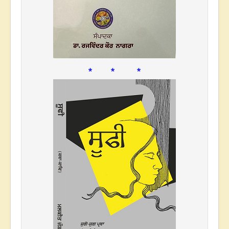
* * *