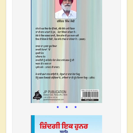
* * *