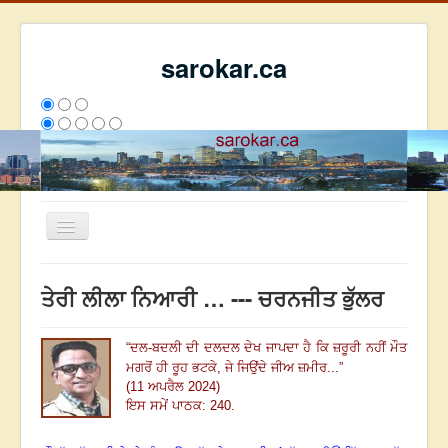
sarokar.ca
Toggle
Navigation
ਮੁੱਖ ਪੰਨਾ
ਤੇਰੀ ਲੀਲਾ ਨਿਆਰੀ … --- ਚਰਨਜੀਤ ਭੁੱਲਰ
ਰਚਨਾਵਾਂ
ਸਰੋਕਾਰ ਦੇ ਲੇਖਕ
“
ਦਲ-ਬਦਲੀ ਦੀ ਦਲਦਲ ਦੇਖ ਜਾਪਦਾ ਹੈ ਕਿ ਜ਼ਰੂਰੀ ਨਹੀਂ ਮੌਤ
ਮਗਰੋਂ ਹੀ ਰੂਹ ਭਟਕੇ,
ਜੇ ਜਿਉਂਦੇ ਜੀਅ ਜ਼ਮੀਰ...
”
ਸੰਪਰਕ
(11 ਅਪਰੈਲ 2024)
We have 132 guests and no members online
ਇਸ ਸਮੇਂ ਪਾਠਕ: 240.
ਅੱਜ
1418
ਕੱਲ੍ਹ
5139
ਇਸ ਹਫਤੇ
21674
2794240