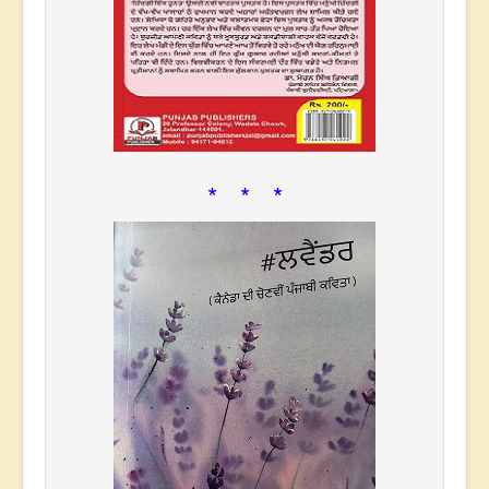
* * *