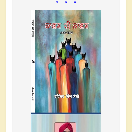
* * *