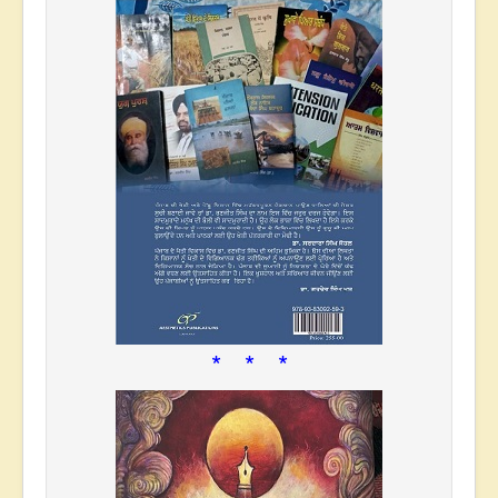
* * *