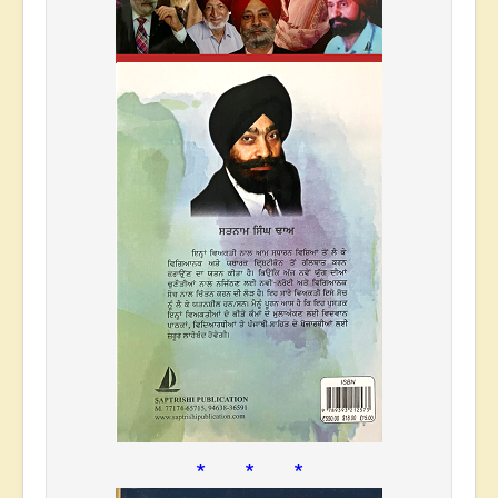
* * *