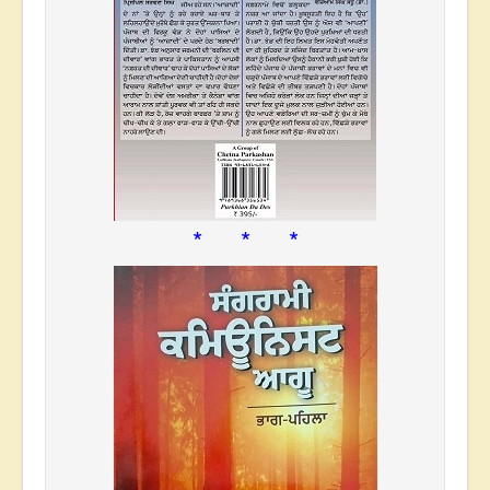
* * *