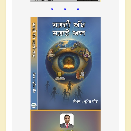
* * *