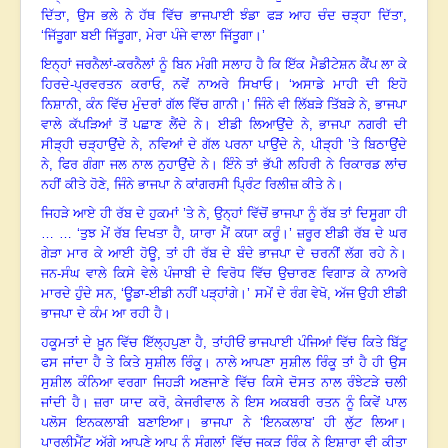
ਦਿੱਤਾ
,
ਉਸ ਭਲੇ ਨੇ ਹੱਥ ਵਿੱਚ ਭਾਜਪਾਈ ਝੰਡਾ ਫੜ ਆਹ ਚੰਦ ਚੜ੍ਹਾ ਦਿੱਤਾ
,
‘
ਜਿੱਤੂਗਾ ਬਈ ਜਿੱਤੂਗਾ
,
ਮੇਰਾ ਪੰਜੇ ਵਾਲਾ ਜਿੱਤੂਗਾ
।
’
ਇਨ੍ਹਾਂ ਜਰਨੈਲਾਂ-ਕਰਨੈਲਾਂ ਨੂੰ ਬਿਨ ਮੰਗੀ ਸਲਾਹ ਹੈ ਕਿ ਇੱਕ ਮੈਡੀਟੇਸ਼ਨ ਕੈਂਪ ਲਾ ਕੇ
ਹਿਰਦੇ-ਪ੍ਰਵਰਤਨ ਕਰਾਓ
,
ਨਵੇਂ ਨਾਅਰੇ ਸਿਖਾਓ
। ‘
ਅਸਾਡੇ ਮਾਹੀ ਦੀ ਇਹੋ
ਨਿਸ਼ਾਨੀ
,
ਕੰਨ ਵਿੱਚ ਮੁੰਦਰਾਂ ਗੱਲ ਵਿੱਚ ਗਾਨੀ
।
’ ਜਿੰਨੇ ਵੀ ਲਿੱਬੜੇ ਤਿੱਬੜੇ ਨੇ
,
ਭਾਜਪਾ
ਵਾਲੇ ਕੱਪੜਿਆਂ ਤੋਂ ਪਛਾਣ ਲੈਂਦੇ ਨੇ
।
ਈਡੀ ਲਿਆਉਂਦੇ ਨੇ
,
ਭਾਜਪਾ ਨਗਰੀ ਦੀ
ਸੀੜ੍ਹੀ ਚੜ੍ਹਾਉਂਦੇ ਨੇ
,
ਨਵਿਆਂ ਦੇ ਗੱਲ ਪਰਨਾ ਪਾਉਂਦੇ ਨੇ
,
ਪੀੜ੍ਹੀ ’ਤੇ ਬਿਠਾਉਂਦੇ
ਨੇ
,
ਫਿਰ ਗੰਗਾ ਜਲ ਨਾਲ ਨੁਹਾਉਂਦੇ ਨੇ
।
ਇੰਨੇ ਤਾਂ ਭੱਪੀ ਲਹਿਰੀ ਨੇ ਰਿਕਾਰਡ ਲਾਂਚ
ਨਹੀਂ ਕੀਤੇ ਹੋਣੇ
,
ਜਿੰਨੇ ਭਾਜਪਾ ਨੇ ਕਾਂਗਰਸੀ ਪ੍ਰਿੰਟ ਰਿਲੀਜ਼ ਕੀਤੇ ਨੇ
।
ਜਿਹੜੇ ਆਏ ਹੀ ਰੱਬ ਦੇ ਹੁਕਮਾਂ ’ਤੇ ਨੇ
,
ਉਨ੍ਹਾਂ ਵਿੱਚੋਂ ਭਾਜਪਾ ਨੂੰ ਰੱਬ ਤਾਂ ਦਿਸੂਗਾ ਹੀ
… … ‘ਤੁਝ ਮੇਂ ਰੱਬ ਦਿਖਤਾ ਹੈ
,
ਯਾਰਾ ਮੈਂ ਕਯਾ ਕਰੂੰ
।
’
ਜ਼ਰੂਰ ਈਡੀ ਰੱਬ ਦੇ ਘਰ
ਗੇੜਾ ਮਾਰ ਕੇ ਆਈ ਹੋਊ
,
ਤਾਂ ਹੀ ਰੱਬ ਦੇ ਬੰਦੇ ਭਾਜਪਾ ਦੇ ਚਰਨੀਂ ਲੱਗ ਰਹੇ ਨੇ
।
ਜਨ-ਸੰਘ ਵਾਲੇ ਕਿਸੇ ਵੇਲੇ ਪੰਜਾਬੀ ਦੇ ਵਿਰੋਧ ਵਿੱਚ ਉਚਾਰਣ ਵਿਗਾੜ ਕੇ ਨਾਅਰੇ
ਮਾਰਦੇ ਹੁੰਦੇ ਸਨ
, ‘
ਊਡਾ-ਈਡੀ ਨਹੀਂ ਪੜ੍ਹਾਂਗੇ
।
’ ਸਮੇਂ ਦੇ ਰੰਗ ਵੇਖੋ
,
ਅੱਜ ਉਹੀ ਈਡੀ
ਭਾਜਪਾ ਦੇ ਕੰਮ ਆ ਰਹੀ ਹੈ
।
ਹਕੂਮਤਾਂ ਦੇ ਖ਼ੂਨ ਵਿੱਚ ਇੱਲ੍ਹਪੁਣਾ ਹੈ
,
ਤਾਂਹੀਓਂ ਭਾਜਪਾਈ ਪੰਜਿਆਂ ਵਿੱਚ ਕਿਤੇ ਬਿੱਟੂ
ਫਸ ਜਾਂਦਾ ਹੈ ਤੇ ਕਿਤੇ ਸੁਸ਼ੀਲ ਰਿੰਕੂ
।
ਨਾਲੇ ਆਪਣਾ ਸੁਸ਼ੀਲ ਰਿੰਕੂ ਤਾਂ ਹੈ ਹੀ ਉਸ
ਸੁਸ਼ੀਲ ਕੰਨਿਆ ਵਰਗਾ ਜਿਹੜੀ ਅਣਜਾਣੇ ਵਿੱਚ ਕਿਸੇ ਦੋਸਤ ਨਾਲ ਰੰਝੇਟੜੇ ਚਲੀ
ਜਾਂਦੀ ਹੈ
।
ਜ਼ਰਾ ਯਾਦ ਕਰੋ
,
ਕੇਜਰੀਵਾਲ ਨੇ ਇਸ ਅਕਬਰੀ ਰਤਨ ਨੂੰ ਕਿਵੇਂ ਪਾਲ
ਪਲੋਸ ਇਨਕਲਾਬੀ ਬਣਾਇਆ
।
ਭਾਜਪਾ ਨੇ ‘ਇਨਕਲਾਬ’ ਹੀ ਲੁੱਟ ਲਿਆ
।
ਪਾਰਲੀਮੈਂਟ ਅੱਗੇ ਆਪਣੇ ਆਪ ਨੂੰ ਸੰਗਲਾਂ ਵਿੱਚ ਜਕੜ ਰਿੰਕੂ ਨੇ ਇਸ਼ਾਰਾ ਵੀ ਕੀਤਾ