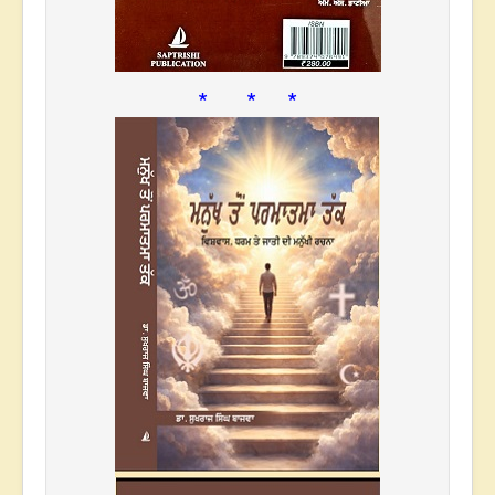
* * *