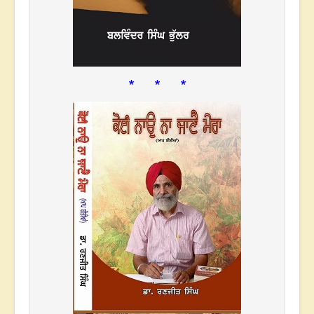
* * *