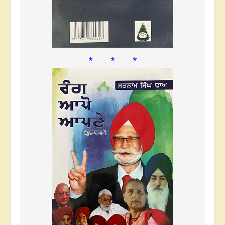
* * *