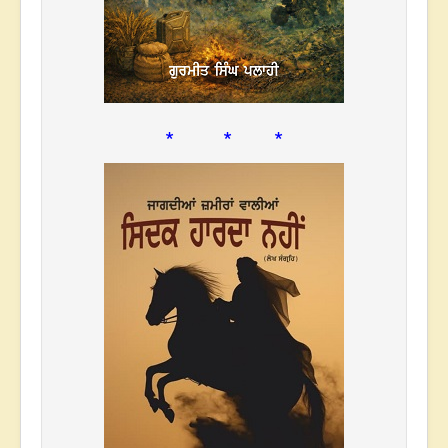
* * *