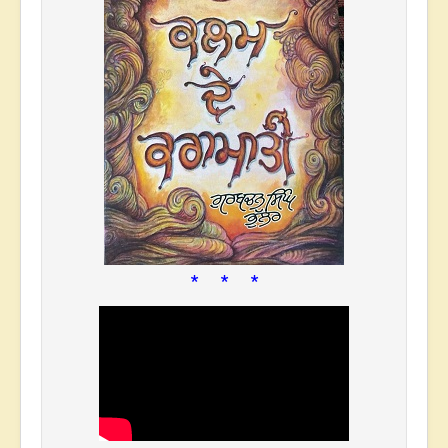
* * *