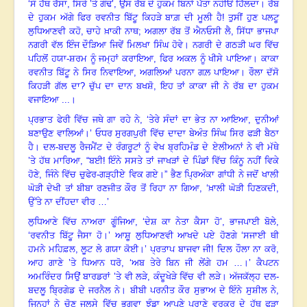
‘ਸੌ ਹੱਥ ਰੱਸਾ
,
ਸਿਰੇ ’ਤੇ ਗੰਢ’
,
ਉਸ ਰੱਬ ਦੇ ਹੁਕਮ ਬਿਨਾਂ ਪੱਤਾ ਨਹੀਓਂ ਹਿੱਲਦਾ
।
ਰੱਬ
ਦੇ ਹੁਕਮ ਅੱਗੇ ਫਿਰ ਰਵਨੀਤ ਬਿੱਟੂ ਕਿਹੜੇ ਬਾਗ਼ ਦੀ ਮੂਲੀ ਹੈ! ਤੁਸੀਂ ਹੁਣ ਪਲਟੂ
ਲੁਧਿਆਣਵੀ ਕਹੋ
,
ਚਾਹੇ ਖ਼ਾਕੀ ਨਾਥ
;
ਅਗਲਾ ਰੱਬ ਤੋਂ ਐਨਓਸੀ ਲੈ
,
ਸਿੱਧਾ ਭਾਜਪਾ
ਨਗਰੀ ਵੱਲ ਇੰਜ ਦੌੜਿਆ ਜਿਵੇਂ ਮਿਲਖਾ ਸਿੰਘ ਹੋਵੇ
।
ਨਗਰੀ ਦੇ ਗਠੜੀ ਘਰ ਵਿੱਚ
ਪਹਿਲੋਂ ਹਯਾ-ਸ਼ਰਮ ਨੂੰ ਜਮ੍ਹਾਂ ਕਰਾਇਆ
,
ਫਿਰ ਅਕਲ ਨੂੰ ਖੀਸੇ ਪਾਇਆ
।
ਕਾਕਾ
ਰਵਨੀਤ ਬਿੱਟੂ ਨੇ ਸਿਰ ਨਿਵਾਇਆ
,
ਅਗਲਿਆਂ ਪਰਨਾ ਗਲ਼ ਪਾਇਆ
।
ਰੌਲਾ ਦੱਸੋ
ਕਿਹੜੀ ਗੱਲ ਦਾ? ਚੁੱਪ ਦਾ ਦਾਨ ਬਖਸ਼ੋ, ਇਹ ਤਾਂ ਕਾਕਾ ਜੀ ਨੇ ਰੱਬ ਦਾ ਹੁਕਮ
ਵਜਾਇਆ ...
।
ਪ੍ਰਭਾਤ ਫੇਰੀ ਵਿੱਚ ਜਥੇ ਗਾ ਰਹੇ ਨੇ
, ‘
ਤੇਰੇ ਸੰਦਾਂ ਦਾ ਭੇਤ ਨਾ ਆਇਆ
,
ਦੁਨੀਆਂ
ਬਣਾਉਣ ਵਾਲਿਆਂ
।
’ ਓਧਰ ਸੁਰਗਪੁਰੀ ਵਿੱਚ ਦਾਦਾ ਬੇਅੰਤ ਸਿੰਘ ਸਿਰ ਫੜੀ ਬੈਠਾ
ਹੈ
।
ਦਲ-ਬਦਲੂ ਰੈਜਮੈਂਟ ਦੇ ਰੰਗਰੂਟਾਂ ਨੂੰ ਵੇਖ ਬ੍ਰਹਿਮੰਡ ਦੇ ਏਲੀਅਨਾਂ ਨੇ ਵੀ ਮੱਥੇ
’ਤੇ ਹੱਥ ਮਾਰਿਆ
, “
ਬਈ! ਇੰਨੇ ਸਸਤੇ ਤਾਂ ਜਾਖੜਾਂ ਦੇ ਪਿੰਡਾਂ ਵਿੱਚ ਕਿੰਨੂ ਨਹੀਂ ਵਿਕੇ
ਹੋਣੇ
,
ਜਿੰਨੇ ਵਿੱਚ ਚੁਫੇਰ-ਗੜ੍ਹੀਏ ਵਿਕ ਗਏ
।”
ਭੈਣ ਪ੍ਰਿਅੰਕਾ ਗਾਂਧੀ ਨੇ ਜਦੋਂ ਖਾਲੀ
ਘੋੜੀ ਦੇਖੀ ਤਾਂ ਬੀਬਾ ਰਣਜੀਤ ਕੌਰ ਤੋਂ ਰਿਹਾ ਨਾ ਗਿਆ
, ‘
ਖ਼ਾਲੀ ਘੋੜੀ ਹਿਣਕਦੀ
,
ਉੱਤੇ ਨਾ ਦੀਂਹਦਾ ਵੀਰ …’
ਲੁਧਿਆਣੇ ਵਿੱਚ ਨਾਅਰਾ ਗੂੰਜਿਆ
, ‘
ਦੇਸ਼ ਕਾ ਨੇਤਾ ਕੈਸਾ ਹੋ’
,
ਭਾਜਪਾਈ ਬੋਲੇ
,
‘ਰਵਨੀਤ ਬਿੱਟੂ ਜੈਸਾ ਹੋ
।
’ ਆਸ਼ੂ ਲੁਧਿਆਣਵੀ ਆਖਦੇ ਪਏ ਹੋਣਗੇ ‘ਸਜਾਈ ਥੀ
ਹਮਨੇ ਮਹਿਫ਼ਲ
,
ਲੂਟ ਲੇ ਗਯਾ ਕੋਈ
।
’ ਪ੍ਰਤਾਪ ਬਾਜਵਾ ਜੀ! ਦਿਲ ਹੌਲਾ ਨਾ ਕਰੋ
,
ਆਹ ਗਾਣੇ ’ਤੇ ਧਿਆਨ ਧਰੋ
, ‘
ਅਬ ਤੇਰੇ ਬਿਨ ਜੀ ਲੇਂਗੇ ਹਮ …
।
’ ਕੈਪਟਨ
ਅਮਰਿੰਦਰ ਸਿਉਂ ਬਾਰਡਰਾਂ ’ਤੇ ਵੀ ਲੜੇ
,
ਕੰਦੂਖੇੜੇ ਵਿੱਚ ਵੀ ਲੜੇ
।
ਅੱਜਕੱਲ੍ਹ ਦਲ-
ਬਦਲੂ ਬ੍ਰਿਗੇਡ ਦੇ ਜਰਨੈਲ ਨੇ
।
ਬੀਬੀ ਪਰਨੀਤ ਕੌਰ ਸੁਭਾਅ ਦੇ ਇੰਨੇ ਸੁਸ਼ੀਲ ਨੇ
,
ਜਿਨ੍ਹਾਂ ਨੇ ਚੋਣ ਜਲਸੇ ਵਿੱਚ ਭਗਵਾ ਝੰਡਾ ਆਪਣੇ ਪੁਰਾਣੇ ਵਰਕਰ ਦੇ ਹੱਥ ਫੜਾ