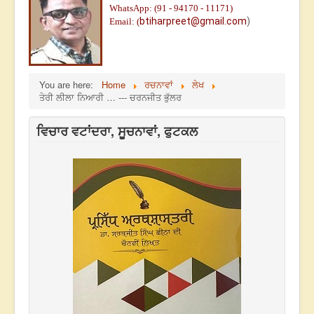
WhatsApp: (91 - 94170 - 11171)
btiharpreet@gmail.com
)
Email: (
You are here:
Home
ਰਚਨਾਵਾਂ
ਲੇਖ
ਤੇਰੀ ਲੀਲਾ ਨਿਆਰੀ … --- ਚਰਨਜੀਤ ਭੁੱਲਰ
ਵਿਚਾਰ ਵਟਾਂਦਰਾ, ਸੂਚਨਾਵਾਂ, ਫੁਟਕਲ