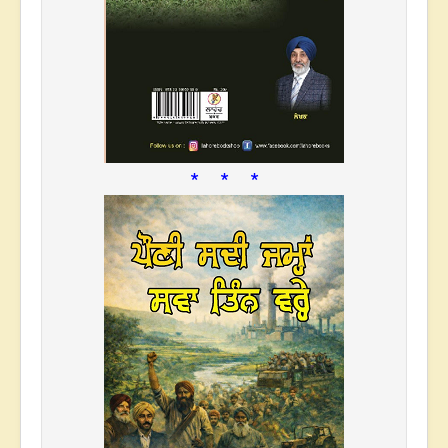
* * *