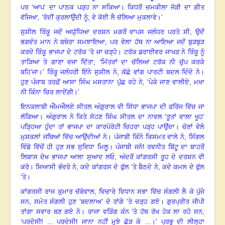
ਪਰ ‘ਆਪ’ ਦਾ ਪਾਠਕ ਪੜ੍ਹ ਨਾ ਸਕਿਆ
।
ਕਿਧਰੋਂ ਚਮਕੀਲਾ ਜੋੜੀ ਦਾ ਗੀਤ
ਵੱਜਿਆ
, ‘
ਰੋਦੀਂ ਕੁਰਲਾਉਂਦੀ ਨੂੰ
,
ਵੇ ਕੋਈ ਲੈ ਚੱਲਿਆ ਮੁਕਲਾਵੇ
।
’
ਸੁਸ਼ੀਲ ਰਿੰਕੂ ਜਦੋਂ ਅਯੁੱਧਿਆ ਦਰਸ਼ਨ ਮਗਰੋਂ ਵਾਪਸ ਜਲੰਧਰ ਪਰਤੇ ਸੀ
,
ਉਦੋਂ
ਭਗਵੰਤ ਮਾਨ ਨੇ ਬਥੇਰਾ ਸਮਝਾਇਆ
,
ਪਰ ਵੇਲਾ ਹੱਥ ਨਾ ਆਇਆ ਜਦੋਂ ਬੁੜਬੁੜ
ਕਰਦੇ ਰਿੰਕੂ ਭਾਜਪਾ ਦੇ ਟਰੱਕ ’ਤੇ ਜਾ ਚੜ੍ਹੇ
।
ਟਰੱਕ ਡਰਾਈਵਰ ਜਾਖੜ ਨੇ ਰਿੰਕੂ ਨੂੰ
ਤਾੜਿਆ ਤੇ ਗਾਣਾ ਵਜਾ ਦਿੱਤਾ
, ‘
ਮਿੱਤਰਾਂ ਦਾ ਚੱਲਿਆ ਟਰੱਕ ਨੀ ਚੁੱਪ ਕਰਕੇ
ਬਹਿ’ਜਾ
।
’ ਰਿੰਕੂ ਜਲੰਧਰੀ ਇੰਨੇ ਸੁਸ਼ੀਲ ਨੇ
,
ਕੱਛੇ ਵਾਂਗ ਪਾਰਟੀ ਬਦਲ ਦਿੰਦੇ ਨੇ
।
ਹੁਣ ਪੰਜਾਬ ਤਰਫ਼ੋਂ ਆਸਾ ਸਿੰਘ ਮਸਤਾਨਾ ਪੁੱਛ ਰਹੇ ਨੇ
, ‘
ਪੇਕੇ ਜਾਣ ਵਾਲੀਏ
,
ਮਖਾ
ਨੀ ਕਿੰਨਾ ਚਿਰ ਲਾਏਂਗੀ
।
’
ਇਨਕਲਾਬੀ ਐੱਮਐੱਲਏ ਸੀਤਲ ਅੰਗੁਰਾਲ ਵੀ ਸਿੱਧਾ ਭਾਜਪਾ ਦੀ ਫਰਿੱਜ ਵਿੱਚ ਜਾ
ਲੱਗਿਆ
।
ਅੰਗੁਰਾਲ ਨੇ ਕਿਤੇ ਸੋਹਣ ਸਿੰਘ ਸੀਤਲ ਦਾ ਨਾਵਲ ‘ਤੂਤਾਂ ਵਾਲਾ ਖੂਹ’
ਪੜ੍ਹਿਆ ਹੁੰਦਾ ਤਾਂ ਭਾਜਪਾ ਦਾ ਕਾਰਪੋਰੇਟੀ ਚਿਹਰਾ ਪੜ੍ਹ ਪਾਉਂਦਾ
।
ਚੋਣਾਂ ਵੇਲੇ
ਮੁਸ਼ਕਲਾਂ ਜਥਿਆਂ ਵਿੱਚ ਆਉਂਦੀਆਂ ਨੇ
।
ਪੰਜਾਬੀ ਕਿੰਨੇ ਕਿਸਮਤ ਵਾਲੇ ਨੇ
,
ਸਿੰਗਲ
ਵਿੰਡੋ ਵਿੱਚੋਂ ਹੀ ਹੁਣ ਸਭ ਸੁਵਿਧਾ ਮਿਲੂ
।
ਪੰਜਾਬੀ ਜਨੋ! ਰਵਨੀਤ ਬਿੱਟੂ ਦਾ ਬਾਹਰੋਂ
ਲਿਬਾਸ ਦੇਖ ਭਾਜਪਾ ਆਲਾ ਸੁਆਦ ਲਓ
,
ਅੰਦਰੋਂ ਕਾਂਗਰਸੀ ਰੂਹ ਦੇ ਦਰਸ਼ਨ ਵੀ
ਕਰੋ
।
ਸਿਆਸੀ ਭੰਵਰੇ ਨੇ
,
ਕਦੇ ਕਾਂਗਰਸ ਦੇ ਫੁੱਲ ’ਤੇ ਬੈਠਦੇ ਨੇ
,
ਕਦੇ ਕਮਲ ਦੇ ਫੁੱਲ
’ਤੇ
।
ਕਾਂਗਰਸੀ ਰਾਜ ਕੁਮਾਰ ਚੱਬੇਵਾਲ
,
ਵਿਚਾਰੇ ਵਿਧਾਨ ਸਭਾ ਵਿੱਚ ਸੰਗਲੀ ਲੈ ਕੇ ਪੁੱਜੇ
ਸਨ
,
ਸਮੇਤ ਸੰਗਲੀ ਹੁਣ ‘ਬਦਲਾਅ’ ਦੇ ਤਾਂਗੇ ’ਤੇ ਚੜ੍ਹ ਗਏ
।
ਗੁਰਪ੍ਰੀਤ ਜੀਪੀ
ਤਾਂਗਾ ਸਵਾਰ ਬਣ ਗਏ ਨੇ
।
ਰਾਜਾ ਵੜਿੰਗ ਕੰਨ ’ਤੇ ਹੱਥ ਰੱਖ ਹੇਕ ਲਾ ਰਹੇ ਸਨ
,
‘
ਪਰਦੇਸੀ! ... ਪਰਦੇਸੀ! ਜਾਨਾ ਨਹੀਂ ਮੁਝੇ ਛੋੜ ਕੇ …
।
’ ਪ੍ਰਭੂ ਦੀ ਲੀਲ੍ਹਾ