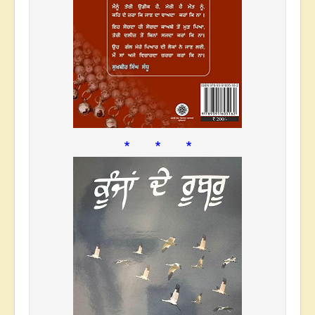
* * *