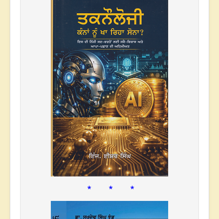
* * *