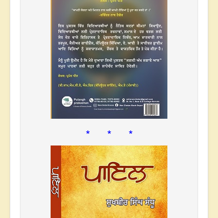
* * *