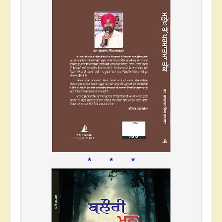
* * *