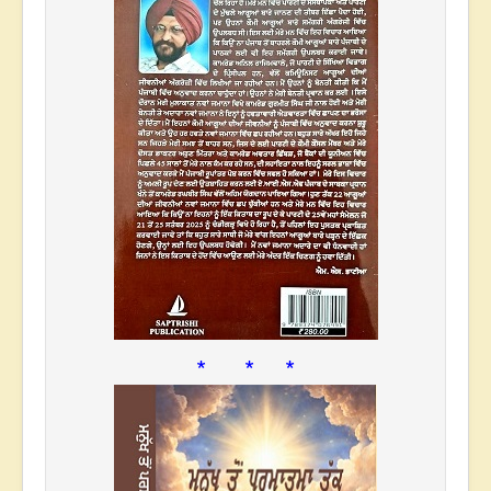
* * *