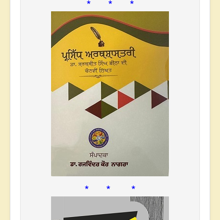
* * *
* * *