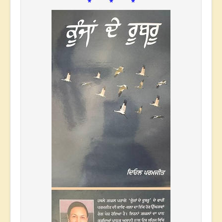
* * *