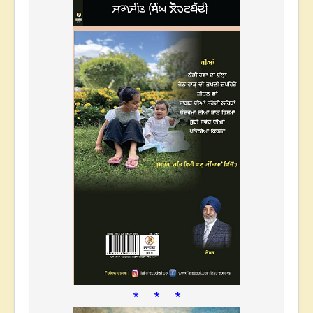
* * *