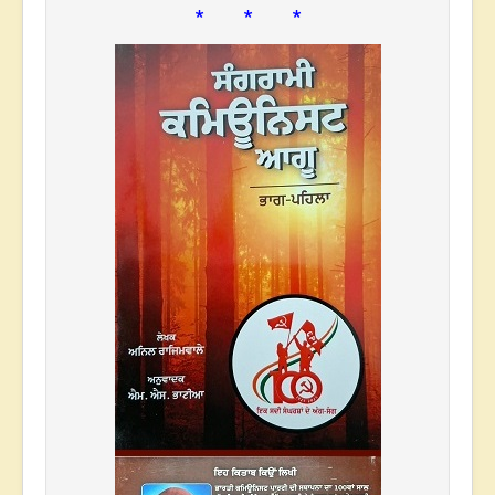
* * *