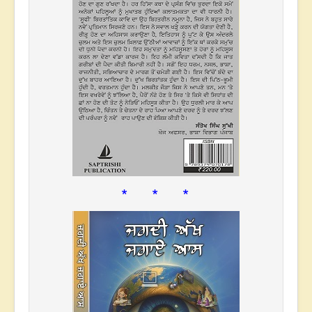
* * *