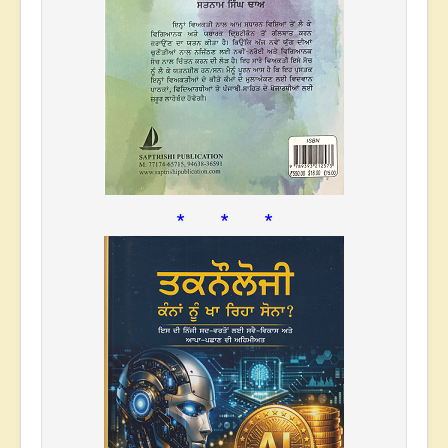
* * *