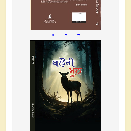
* * *