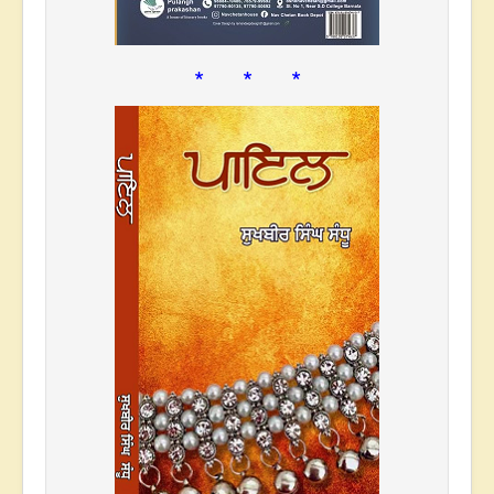
* * *