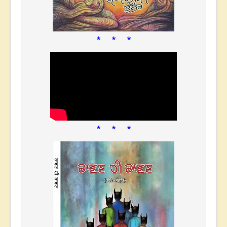
* * *
* * *