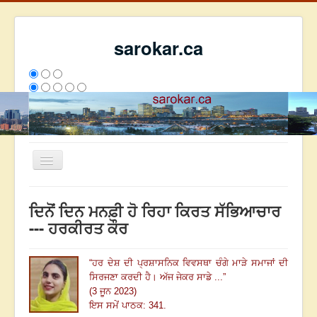
sarokar.ca
Toggle
Navigation
ਮੁੱਖ ਪੰਨਾ
ਦਿਨੋਂ ਦਿਨ ਮਨਫ਼ੀ ਹੋ ਰਿਹਾ ਕਿਰਤ ਸੱਭਿਆਚਾਰ
ਰਚਨਾਵਾਂ
--- ਹਰਕੀਰਤ ਕੌਰ
ਸਰੋਕਾਰ ਦੇ ਲੇਖਕ
“
ਹਰ ਦੇਸ਼ ਦੀ ਪ੍ਰਸ਼ਾਸਨਿਕ ਵਿਵਸਥਾ ਚੰਗੇ ਮਾੜੇ ਸਮਾਜਾਂ ਦੀ
ਸੰਪਰਕ
ਸਿਰਜਣਾ ਕਰਦੀ ਹੈ
।
ਅੱਜ ਜੇਕਰ ਸਾਡੇ ...
”
We have 211 guests and no members online
(3 ਜੂਨ 2023)
ਇਸ ਹਫਤੇ
36080
ਇਸ ਮਹੀਨੇ
44871
2808646
ਇਸ ਸਮੇਂ ਪਾਠਕ: 341.