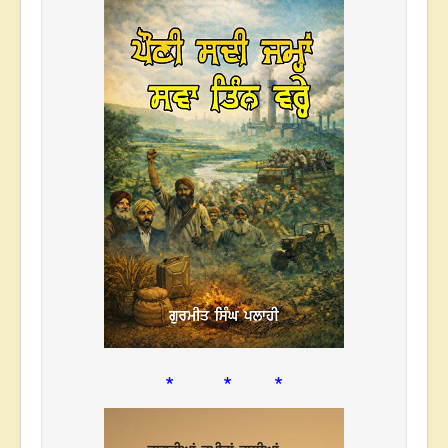
* * *