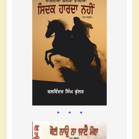
* * *