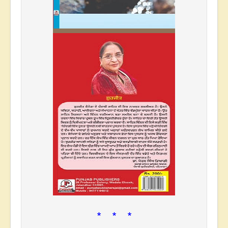
* * *