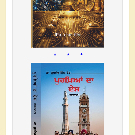
* * *