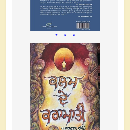
* * *