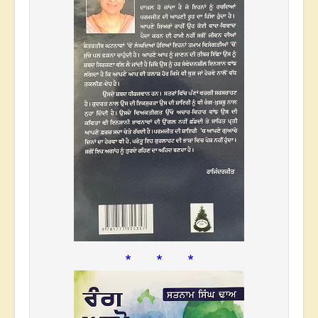
* * *