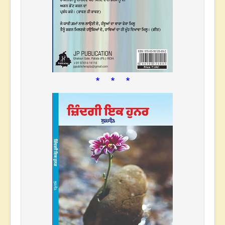
* * *