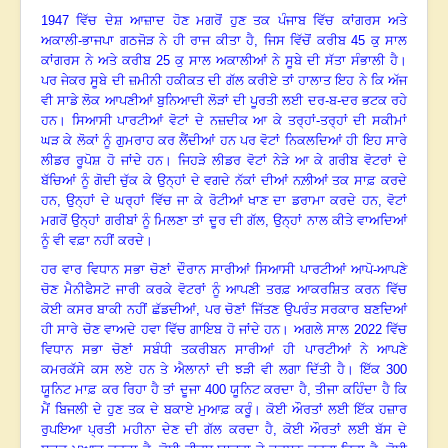
1947
ਵਿੱਚ ਦੇਸ਼ ਆਜ਼ਾਦ ਹੋਣ ਮਗਰੋਂ ਹੁਣ ਤਕ ਪੰਜਾਬ ਵਿੱਚ ਕਾਂਗਰਸ ਅਤੇ
ਅਕਾਲੀ-ਭਾਜਪਾ ਗਠਜੋੜ ਨੇ ਹੀ ਰਾਜ ਕੀਤਾ ਹੈ
,
ਜਿਸ ਵਿੱਚੋਂ ਕਰੀਬ
45
ਕੁ ਸਾਲ
ਕਾਂਗਰਸ ਨੇ ਅਤੇ ਕਰੀਬ
25
ਕੁ ਸਾਲ ਅਕਾਲੀਆਂ ਨੇ ਸੂਬੇ ਦੀ ਸੱਤਾ ਸੰਭਾਲੀ ਹੈ
।
ਪਰ ਜੇਕਰ ਸੂਬੇ ਦੀ ਜ਼ਮੀਨੀ ਹਕੀਕਤ ਦੀ ਗੱਲ ਕਰੀਏ ਤਾਂ ਹਾਲਾਤ ਇਹ ਨੇ ਕਿ ਅੱਜ
ਵੀ ਸਾਡੇ ਲੋਕ ਆਪਣੀਆਂ ਬੁਨਿਆਦੀ ਲੋੜਾਂ ਦੀ ਪੂਰਤੀ ਲਈ ਦਰ-ਬ-ਦਰ ਭਟਕ ਰਹੇ
ਹਨ
।
ਸਿਆਸੀ ਪਾਰਟੀਆਂ ਵੋਟਾਂ ਦੇ ਨਜ਼ਦੀਕ ਆ ਕੇ ਤਰ੍ਹਾਂ-ਤਰ੍ਹਾਂ ਦੀ ਸਕੀਮਾਂ
ਘੜ ਕੇ ਲੋਕਾਂ ਨੂੰ ਗੁਮਰਾਹ ਕਰ ਲੈਂਦੀਆਂ ਹਨ ਪਰ ਵੋਟਾਂ ਨਿਕਲਦਿਆਂ ਹੀ ਇਹ ਸਾਰੇ
ਲੀਡਰ ਰੂਪੋਸ਼ ਹੋ ਜਾਂਦੇ ਹਨ
।
ਜਿਹੜੇ ਲੀਡਰ ਵੋਟਾਂ ਨੇੜੇ ਆ ਕੇ ਗਰੀਬ ਵੋਟਰਾਂ ਦੇ
ਬੱਚਿਆਂ ਨੂੰ ਗੋਦੀ ਚੁੱਕ ਕੇ ਉਨ੍ਹਾਂ ਦੇ ਵਗਦੇ ਨੱਕਾਂ ਦੀਆਂ ਨਲ਼ੀਆਂ ਤਕ ਸਾਫ਼ ਕਰਦੇ
ਹਨ
,
ਉਨ੍ਹਾਂ ਦੇ ਘਰ੍ਹਾਂ ਵਿੱਚ ਜਾ ਕੇ ਰੋਟੀਆਂ ਖਾਣ ਦਾ ਡਰਾਮਾ ਕਰਦੇ ਹਨ
,
ਵੋਟਾਂ
ਮਗਰੋਂ ਉਨ੍ਹਾਂ ਗਰੀਬਾਂ ਨੂੰ ਮਿਲਣਾ ਤਾਂ ਦੂਰ ਦੀ ਗੱਲ
,
ਉਨ੍ਹਾਂ ਨਾਲ ਕੀਤੇ ਵਾਅਦਿਆਂ
ਨੂੰ ਵੀ ਵਫ਼ਾ ਨਹੀਂ ਕਰਦੇ
।
ਹਰ ਵਾਰ ਵਿਧਾਨ ਸਭਾ ਚੋਣਾਂ ਦੌਰਾਨ ਸਾਰੀਆਂ ਸਿਆਸੀ ਪਾਰਟੀਆਂ ਆਪੋ-ਆਪਣੇ
ਚੋਣ ਮੈਨੀਫੈਸਟੋ ਜਾਰੀ ਕਰਕੇ ਵੋਟਰਾਂ ਨੂੰ ਆਪਣੀ ਤਰਫ਼ ਆਕਰਸ਼ਿਤ ਕਰਨ ਵਿੱਚ
ਕੋਈ ਕਸਰ ਬਾਕੀ ਨਹੀਂ ਛੱਡਦੀਆਂ
,
ਪਰ ਚੋਣਾਂ ਜਿੱਤਣ ਉਪਰੰਤ ਸਰਕਾਰ ਬਣਦਿਆਂ
ਹੀ ਸਾਰੇ ਚੋਣ ਵਾਅਦੇ ਹਵਾ ਵਿੱਚ ਗਾਇਬ ਹੋ ਜਾਂਦੇ ਹਨ
।
ਅਗਲੇ ਸਾਲ
2022
ਵਿੱਚ
ਵਿਧਾਨ ਸਭਾ ਚੋਣਾਂ ਸਬੰਧੀ ਤਕਰੀਬਨ ਸਾਰੀਆਂ ਹੀ ਪਾਰਟੀਆਂ ਨੇ ਆਪਣੇ
ਕਮਰਕੱਸੇ ਕਸ ਲਏ ਹਨ ਤੇ ਐਲਾਨਾਂ ਦੀ ਝੜੀ ਵੀ ਲਗਾ ਦਿੱਤੀ ਹੈ
।
ਇੱਕ
300
ਯੂਨਿਟ ਮਾਫ਼ ਕਰ ਰਿਹਾ ਹੈ ਤਾਂ ਦੂਜਾ
400
ਯੂਨਿਟ ਕਰਦਾ ਹੈ
,
ਤੀਜਾ ਕਹਿੰਦਾ ਹੈ ਕਿ
ਮੈਂ ਬਿਜਲੀ ਦੇ ਹੁਣ ਤਕ ਦੇ ਬਕਾਏ ਮੁਆਫ਼ ਕਰੂੰ। ਕੋਈ ਔਰਤਾਂ ਲਈ ਇੱਕ ਹਜ਼ਾਰ
ਰੁਪਇਆ ਪ੍ਰਤੀ ਮਹੀਨਾ ਦੇਣ ਦੀ ਗੱਲ ਕਰਦਾ ਹੈ
,
ਕੋਈ ਔਰਤਾਂ ਲਈ ਬੱਸ ਦੇ