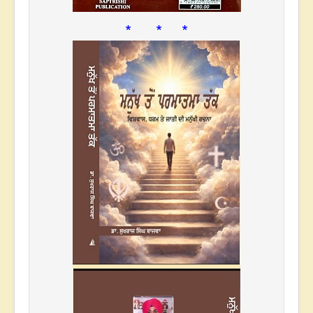
* * *