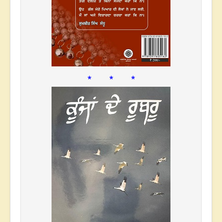
* * *