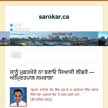
sarokar.ca
Toggle
Navigation
ਮੁੱਖ ਪੰਨਾ
ਸਾਨੂੰ ਮੁਫ਼ਤਖੋਰੇ ਨਾ ਬਣਾਓ ਸਿਆਸੀ ਲੀਡਰੋ ---
ਰਚਨਾਵਾਂ
ਅੰਮ੍ਰਿਤਪਾਲ ਸਮਰਾਲਾ
ਸਰੋਕਾਰ ਦੇ ਲੇਖਕ
“
ਗੁਟਕਾ ਸਾਹਿਬ ਹੱਥ ਵਿੱਚ ਫੜ ਕੇ
4
ਹਫ਼ਤਿਆਂ ਵਿੱਚ ਪੰਜਾਬ
ਸੰਪਰਕ
ਵਿੱਚੋਂ ਨਸ਼ਾ ਮੁਕੰਮਲ ਤੌਰ ’ਤੇ ਖਤਮ ਕਰਨ ਅਤੇ ...
”
We have 84 guests and no members online
(30 ਨਵੰਬਰ 2021)
ਇਸ ਹਫਤੇ
31897
ਇਸ ਮਹੀਨੇ
40688
2804463