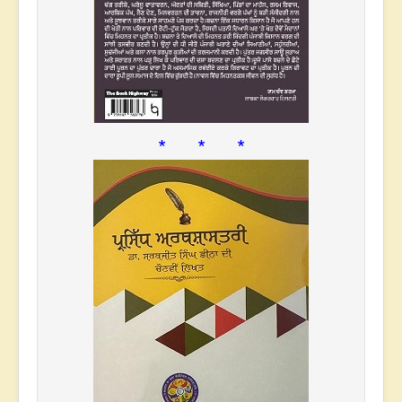
* * *