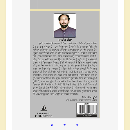
* * *