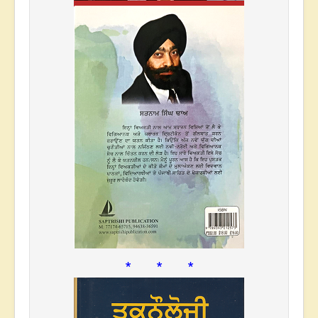
* * *