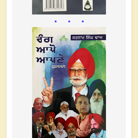
* * *