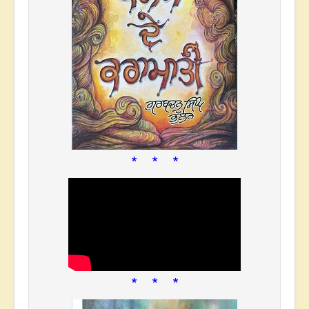
* * *
* * *