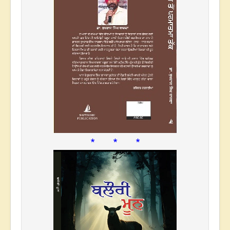
* * *