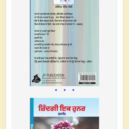
* * *