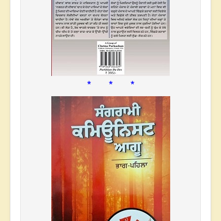
* * *