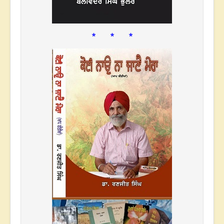
* * *