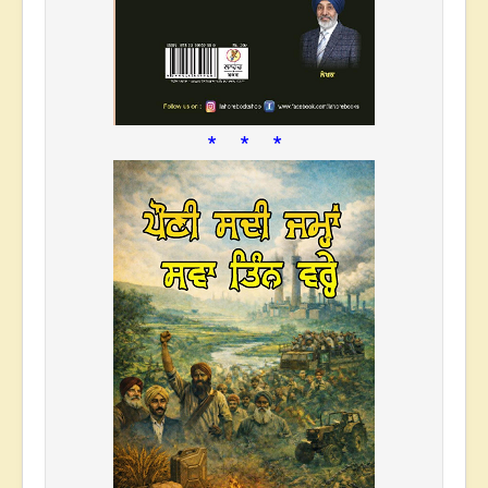
* * *