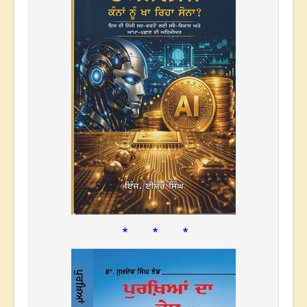
* * *