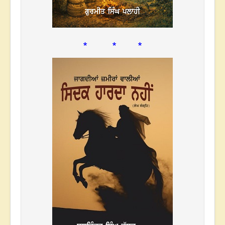
* * *