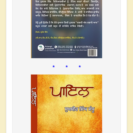
* * *