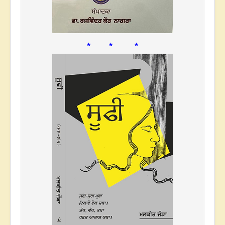
* * *