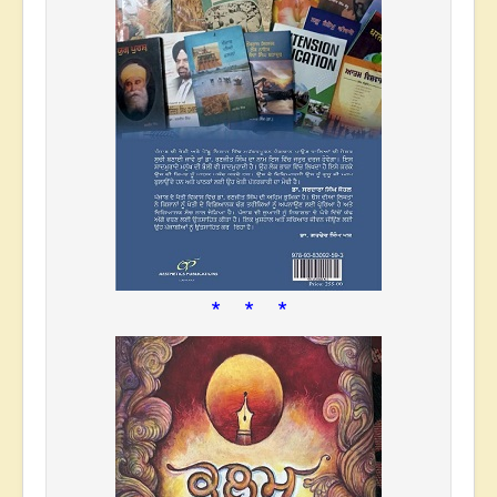
* * *