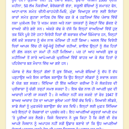
ਪੂਰੇ ਹੋਏ
?
ਕੁੜੀਆਂ ਲਈ
51
ਹਜ਼ਾਰ ਸ਼ਗਨ
,
ਬੁਢਾਪਾ ਪੈਨਸ਼ਨ
2000
ਪ੍ਰਤੀ
ਮਹੀਨਾ
, 50
ਲੱਖ ਨੌਕਰੀਆਂ
,
ਬੇਰੋਜ਼ਗਾਰੀ ਭੱਤਾ
,
ਸਕੂਲੀ ਬੱਚਿਆਂ ਨੂੰ ਸਮਾਰਟ ਫੋਨ
,
ਆਟਾ-ਦਾਲ ਸਮੇਤ ਚੀਨੀ-ਚਾਹਪੱਤੀ-ਘਿਓ
,
ਮੁੰਡਾ ਵਿਆਹੁਣ ਜਾਣ ਲਈ ਇਨੋਵਾ
ਕਾਰਾਂ ਸਮੇਤ ਗੁਟਕਾ ਸਾਹਿਬ ਹੱਥ ਵਿੱਚ ਫੜ ਕੇ
4
ਹਫ਼ਤਿਆਂ ਵਿੱਚ ਪੰਜਾਬ ਵਿੱਚੋਂ
ਨਸ਼ਾ ਮੁਕੰਮਲ ਤੌਰ ’ਤੇ ਖਤਮ ਕਰਨ ਅਤੇ ਨਸ਼ਾ ਤਸਕਰਾਂ ਨੂੰ ਜੇਲ੍ਹਾਂ ਵਿੱਚ ਡੱਕਣ ਦੇ
ਵਾਅਦੇ ਕੀਤੇ ਗਏ ਸਨ
।
ਅੰਕੜੇ ਕੱਢ ਕੇ ਦੱਸੋ ਕਿ ਇਨ੍ਹਾਂ ਵਾਅਦਿਆਂ ਵਿੱਚੋਂ ਹੁਣ
ਤਕ ਕਿੰਨੇ ਪੂਰੇ ਹੋਏ ਹਨ
?
ਵਿਰੋਧੀ ਧਿਰਾਂ ਵੀ ਬਰਾਬਰ ਦੀਆਂ ਜ਼ਿੰਮੇਵਾਰ ਹਨ
,
ਜਿਨ੍ਹਾਂ
ਵੱਲੋਂ ਕਦੇ ਸਰਕਾਰ ਨੂੰ ਚੱਜ ਨਾਲ ਘੇਰਿਆ ਹੀ ਨਹੀਂ ਗਿਆ
।
ਅਸਲ ਵਿੱਚ ਵਿਰੋਧੀ
ਧਿਰਾਂ ਆਪਸ ਵਿੱਚ ਹੀ ਖੇਰੂੰ-ਖੇਰੂੰ ਹੋਈਆਂ ਰਹੀਆਂ
,
ਸ਼ਾਇਦ ਉਨ੍ਹਾਂ ਨੂੰ ਲੋਕ ਹਿਤਾਂ
ਦੀ ਗੱਲ ਕਰਨ ਦਾ ਸਮਾਂ ਹੀ ਨਹੀਂ ਮਿਲਿਆ। ਪਰ ਹਾਂ ਆਹ ਆਖਰੀ ਕੁਝ ਕੁ
ਮਹੀਨਿਆਂ ਤੋਂ ਸਾਰੇ ਆਪੋ-ਆਪਣੇ ਘੁਰਨਿਆਂ ਵਿੱਚੋਂ ਬਾਹਰ ਆ ਕੇ ਲੋਕ ਹਿਤਾਂ ਦੇ
ਪਹਿਰੇਦਾਰ ਬਣ ਮੈਦਾਨ ਵਿੱਚ ਆ ਗਏ ਹਨ
।
ਪੰਜਾਬ ਦੇ ਲੋਕ ਇਨ੍ਹਾਂ ਗੱਲਾਂ ਤੋਂ ਕੁਝ ਸਿੱਖਣ
,
ਆਪਣੇ ਬੱਚਿਆਂ ਨੂੰ ਵੱਧ ਤੋਂ ਵੱਧ
ਪੜ੍ਹਾਉਣ ਅਤੇ ਇਸ ਕਾਬਿਲ ਬਣਾਉਣ ਕਿ ਉਹ ਇਨ੍ਹਾਂ ਲੀਡਰਾਂ ਨੂੰ ਸਵਾਲ ਕਰਨ
ਦੇ ਯੋਗ ਬਣ ਸਕਣ। ਵਿੱਦਿਆ ਹੀ ਇੱਕ ਅਜਿਹਾ ਜ਼ਰੀਆ ਹੈ ਜੋ ਲੋਕਤੰਤਰ ਦੀ
ਪ੍ਰੀਭਾਸ਼ਾ ਨੂੰ ਚੰਗੀ ਤਰ੍ਹਾਂ ਸਮਝ ਸਕਦਾ ਹੈ
।
ਇਸ ਢੰਗ ਨਾਲ ਹੀ ਆਪਣੀ ਖੁਦ ਦੀ
ਆਜ਼ਾਦੀ ਮਾਣੀ ਜਾ ਸਕਦੀ ਹੈ। ਜੇ ਅਜਿਹਾ ਨਹੀਂ ਕਰ ਸਕਦੇ ਤਾਂ ਫੇਰ
1947
ਤੋਂ
ਬਾਅਦ ਆਜ਼ਾਦ ਹੋਣ ਦਾ ਆਪਣਾ ਭੁਲੇਖਾ ਮਨਾਂ ਵਿੱਚੋਂ ਕੱਢ ਦਿਓ
।
ਸਿਆਸੀ ਲੀਡਰੋ,
ਸਾਡੇ ਲੋਕਾਂ ਨੂੰ ਮੁਫ਼ਤਖੋਰੇ ਬਣਾਉਣਾ ਬੰਦ ਕਰ ਦਿਓ। ਇਨ੍ਹਾਂ ਲਈ ਮੁਫ਼ਤ ਸਿੱਖਿਆ
ਅਤੇ ਇਨ੍ਹਾਂ ਦੇ ਰੋਜ਼ਗਾਰਾਂ ਦਾ ਪ੍ਰਬੰਧ ਕਰੋ। ਇਹ ਆਪਣੀਆਂ ਜ਼ਰੂਰਤਾਂ ਆਪਣੇ ਦਮ
’ਤੇ ਪੂਰੀਆਂ ਕਰ ਲੈਣਗੇ
।
ਕਿਸੇ ਵਿਦਵਾਨ ਨੇ ਖੂਬ ਕਿਹਾ ਹੈ ਕਿ ਕੋਈ ਵੀ ਦੇਸ਼
ਆਪਣੇ ਨੌਜਵਾਨ ਨੂੰ ਅਪਾਹਜ ਨਹੀਂ ਸਗੋਂ ਉਡਾਰ ਬਣਾਵੇ ਤਾਂ ਕਿ ਉਹ ਆਪਣੀਆਂ