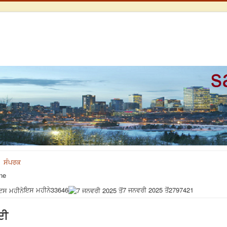
ਸੰਪਰਕ
ne
ਇਸ ਮਹੀਨੇ
33646
7 ਜਨਵਰੀ 2025 ਤੋਂ
2797421
ਦੀ