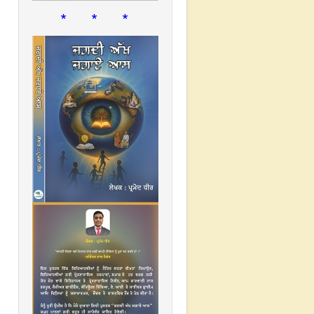
* * *