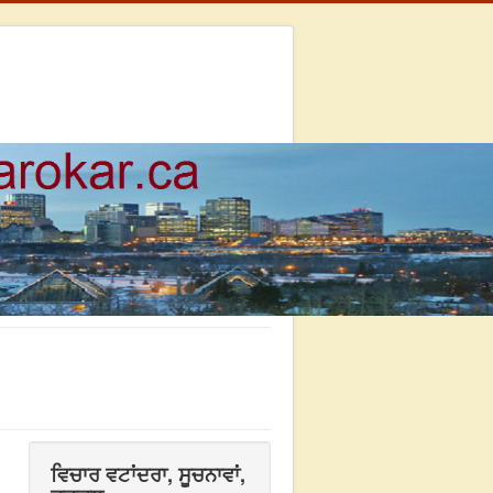
ਵਿਚਾਰ ਵਟਾਂਦਰਾ, ਸੂਚਨਾਵਾਂ,