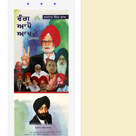
* * *