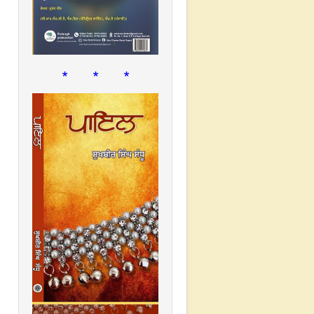
* * *