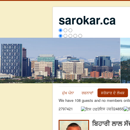
sarokar.ca
ਮੁੱਖ ਪੰਨਾ
ਰਚਨਾਵਾਂ
ਸਰੋਕਾਰ ਦੇ ਲੇਖਕ
We have 108 guests and no members onli
ਇਸ ਹਫਤੇ
24855
2797421
ਬਿਹਾਰੀ ਲਾਲ ਸੱ