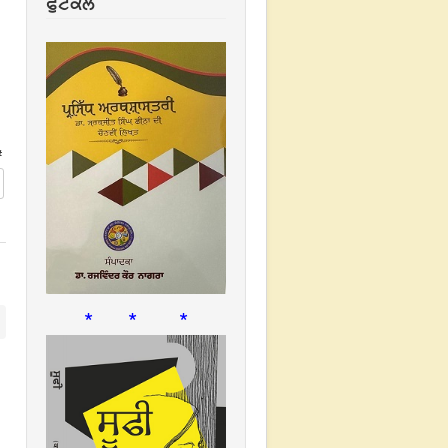
ਫੁਟਕਲ
#
* * *