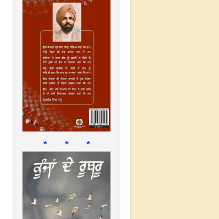
* * *