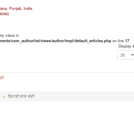
ana, Punjab, India.
54046)
pty value in
ents/com_authorlist/views/author/tmpl/default_articles.php
on line
17
Display 
ੱਦੀ
ਬਿਹਾਰੀ ਲਾਲ ਸੱਦੀ